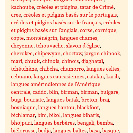
kachoube
,
créoles et pidgins
,
tatar de Crimé
,
cree
,
créoles et pidgins basés sur le portugais
,
créoles et pidgins basés sur le français
,
créoles
et pidgins basés sur l’anglais
,
corse
,
cornique
,
copte
,
monténégrin
,
langues chames
,
cheyenne
,
tchouvache
,
slavon d’église
,
cherokee
,
chipewyan
,
choctaw
,
jargon chinook
,
mari
,
chuuk
,
chinois
,
chinois
,
djaghataï
,
tchétchène
,
chibcha
,
chamorro
,
langues celtes
,
cebuano
,
langues caucasiennes
,
catalan
,
karib
,
langues amérindiennes de l’Amérique
centrale
,
caddo
,
blin
,
birman
,
birman
,
bulgare
,
bugi
,
bouriate
,
langues batak
,
breton
,
braj
,
bosniaque
,
langues bantou
,
blackfoot
,
bichlamar
,
bini
,
bikol
,
langues biharis
,
bhojpuri
,
langues berbères
,
bengali
,
bemba
,
biélorusse
,
bedja
,
langues baltes
,
basa
,
basque
,