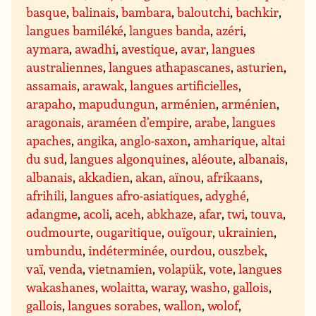
basque
,
balinais
,
bambara
,
baloutchi
,
bachkir
,
langues bamiléké
,
langues banda
,
azéri
,
aymara
,
awadhi
,
avestique
,
avar
,
langues
australiennes
,
langues athapascanes
,
asturien
,
assamais
,
arawak
,
langues artificielles
,
arapaho
,
mapudungun
,
arménien
,
arménien
,
aragonais
,
araméen d’empire
,
arabe
,
langues
apaches
,
angika
,
anglo-saxon
,
amharique
,
altai
du sud
,
langues algonquines
,
aléoute
,
albanais
,
albanais
,
akkadien
,
akan
,
aïnou
,
afrikaans
,
afrihili
,
langues afro-asiatiques
,
adyghé
,
adangme
,
acoli
,
aceh
,
abkhaze
,
afar
,
twi
,
touva
,
oudmourte
,
ougaritique
,
ouïgour
,
ukrainien
,
umbundu
,
indéterminée
,
ourdou
,
ouszbek
,
vaï
,
venda
,
vietnamien
,
volapük
,
vote
,
langues
wakashanes
,
wolaitta
,
waray
,
washo
,
gallois
,
gallois
,
langues sorabes
,
wallon
,
wolof
,