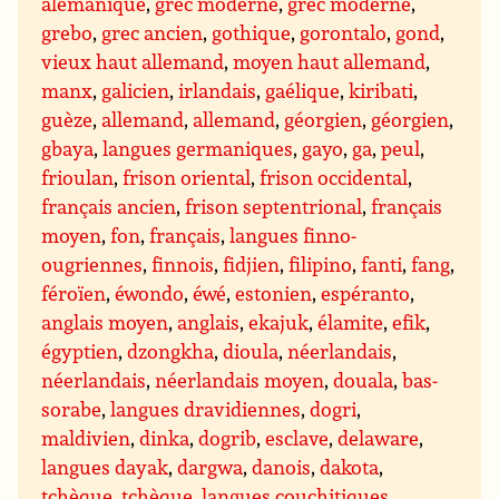
alémanique
,
grec moderne
,
grec moderne
,
grebo
,
grec ancien
,
gothique
,
gorontalo
,
gond
,
vieux haut allemand
,
moyen haut allemand
,
manx
,
galicien
,
irlandais
,
gaélique
,
kiribati
,
guèze
,
allemand
,
allemand
,
géorgien
,
géorgien
,
gbaya
,
langues germaniques
,
gayo
,
ga
,
peul
,
frioulan
,
frison oriental
,
frison occidental
,
français ancien
,
frison septentrional
,
français
moyen
,
fon
,
français
,
langues finno-
ougriennes
,
finnois
,
fidjien
,
filipino
,
fanti
,
fang
,
féroïen
,
éwondo
,
éwé
,
estonien
,
espéranto
,
anglais moyen
,
anglais
,
ekajuk
,
élamite
,
efik
,
égyptien
,
dzongkha
,
dioula
,
néerlandais
,
néerlandais
,
néerlandais moyen
,
douala
,
bas-
sorabe
,
langues dravidiennes
,
dogri
,
maldivien
,
dinka
,
dogrib
,
esclave
,
delaware
,
langues dayak
,
dargwa
,
danois
,
dakota
,
tchèque
,
tchèque
,
langues couchitiques
,