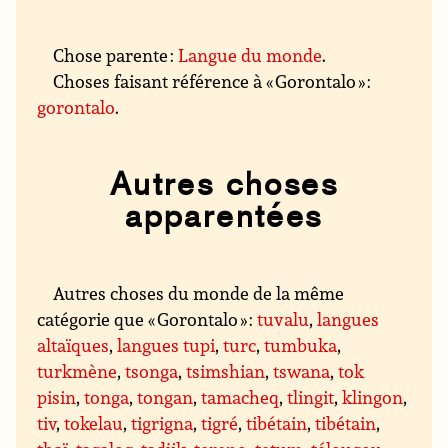
Chose parente :
Langue du monde
.
Choses faisant référence à « Gorontalo » :
gorontalo
.
Autres choses
apparentées
Autres choses du monde de la même
catégorie que « Gorontalo » :
tuvalu
,
langues
altaïques
,
langues tupi
,
turc
,
tumbuka
,
turkmène
,
tsonga
,
tsimshian
,
tswana
,
tok
pisin
,
tonga
,
tongan
,
tamacheq
,
tlingit
,
klingon
,
tiv
,
tokelau
,
tigrigna
,
tigré
,
tibétain
,
tibétain
,