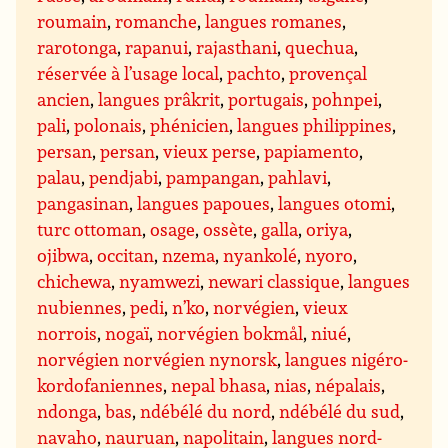
roumain
,
romanche
,
langues romanes
,
rarotonga
,
rapanui
,
rajasthani
,
quechua
,
réservée à l’usage local
,
pachto
,
provençal
ancien
,
langues prâkrit
,
portugais
,
pohnpei
,
pali
,
polonais
,
phénicien
,
langues philippines
,
persan
,
persan
,
vieux perse
,
papiamento
,
palau
,
pendjabi
,
pampangan
,
pahlavi
,
pangasinan
,
langues papoues
,
langues otomi
,
turc ottoman
,
osage
,
ossète
,
galla
,
oriya
,
ojibwa
,
occitan
,
nzema
,
nyankolé
,
nyoro
,
chichewa
,
nyamwezi
,
newari classique
,
langues
nubiennes
,
pedi
,
n’ko
,
norvégien
,
vieux
norrois
,
nogaï
,
norvégien bokmål
,
niué
,
norvégien norvégien nynorsk
,
langues nigéro-
kordofaniennes
,
nepal bhasa
,
nias
,
népalais
,
ndonga
,
bas
,
ndébélé du nord
,
ndébélé du sud
,
navaho
,
nauruan
,
napolitain
,
langues nord-