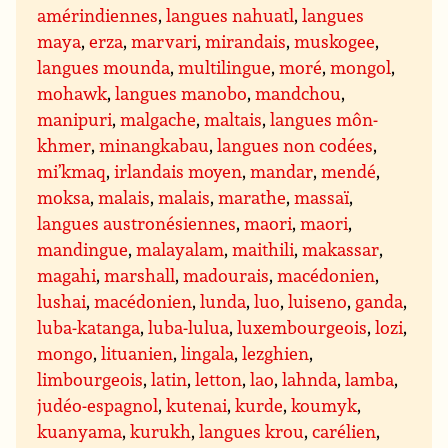
amérindiennes
,
langues nahuatl
,
langues
maya
,
erza
,
marvari
,
mirandais
,
muskogee
,
langues mounda
,
multilingue
,
moré
,
mongol
,
mohawk
,
langues manobo
,
mandchou
,
manipuri
,
malgache
,
maltais
,
langues môn-
khmer
,
minangkabau
,
langues non codées
,
mi’kmaq
,
irlandais moyen
,
mandar
,
mendé
,
moksa
,
malais
,
malais
,
marathe
,
massaï
,
langues austronésiennes
,
maori
,
maori
,
mandingue
,
malayalam
,
maithili
,
makassar
,
magahi
,
marshall
,
madourais
,
macédonien
,
lushai
,
macédonien
,
lunda
,
luo
,
luiseno
,
ganda
,
luba-katanga
,
luba-lulua
,
luxembourgeois
,
lozi
,
mongo
,
lituanien
,
lingala
,
lezghien
,
limbourgeois
,
latin
,
letton
,
lao
,
lahnda
,
lamba
,
judéo-espagnol
,
kutenai
,
kurde
,
koumyk
,
kuanyama
,
kurukh
,
langues krou
,
carélien
,