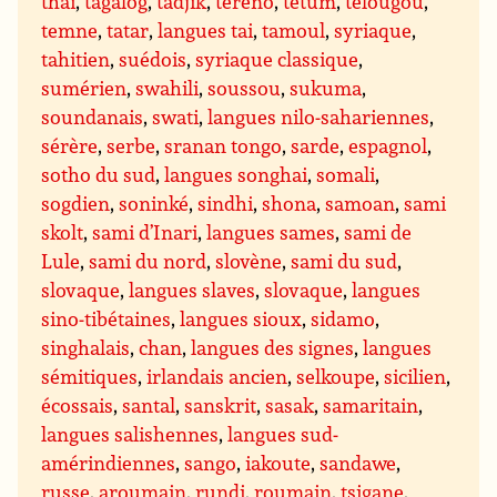
thaï
,
tagalog
,
tadjik
,
tereno
,
tetum
,
télougou
,
temne
,
tatar
,
langues tai
,
tamoul
,
syriaque
,
tahitien
,
suédois
,
syriaque classique
,
sumérien
,
swahili
,
soussou
,
sukuma
,
soundanais
,
swati
,
langues nilo-sahariennes
,
sérère
,
serbe
,
sranan tongo
,
sarde
,
espagnol
,
sotho du sud
,
langues songhai
,
somali
,
sogdien
,
soninké
,
sindhi
,
shona
,
samoan
,
sami
skolt
,
sami d’Inari
,
langues sames
,
sami de
Lule
,
sami du nord
,
slovène
,
sami du sud
,
slovaque
,
langues slaves
,
slovaque
,
langues
sino-tibétaines
,
langues sioux
,
sidamo
,
singhalais
,
chan
,
langues des signes
,
langues
sémitiques
,
irlandais ancien
,
selkoupe
,
sicilien
,
écossais
,
santal
,
sanskrit
,
sasak
,
samaritain
,
langues salishennes
,
langues sud-
amérindiennes
,
sango
,
iakoute
,
sandawe
,
russe
,
aroumain
,
rundi
,
roumain
,
tsigane
,