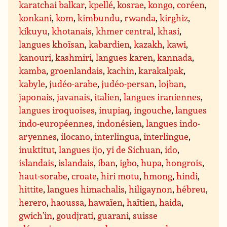
karatchai balkar
,
kpellé
,
kosrae
,
kongo
,
coréen
,
konkani
,
kom
,
kimbundu
,
rwanda
,
kirghiz
,
kikuyu
,
khotanais
,
khmer central
,
khasi
,
langues khoïsan
,
kabardien
,
kazakh
,
kawi
,
kanouri
,
kashmiri
,
langues karen
,
kannada
,
kamba
,
groenlandais
,
kachin
,
karakalpak
,
kabyle
,
judéo-arabe
,
judéo-persan
,
lojban
,
japonais
,
javanais
,
italien
,
langues iraniennes
,
langues iroquoises
,
inupiaq
,
ingouche
,
langues
indo-européennes
,
indonésien
,
langues indo-
aryennes
,
ilocano
,
interlingua
,
interlingue
,
inuktitut
,
langues ijo
,
yi de Sichuan
,
ido
,
islandais
,
islandais
,
iban
,
igbo
,
hupa
,
hongrois
,
haut-sorabe
,
croate
,
hiri motu
,
hmong
,
hindi
,
hittite
,
langues himachalis
,
hiligaynon
,
hébreu
,
herero
,
haoussa
,
hawaïen
,
haïtien
,
haida
,
gwich’in
,
goudjrati
,
guarani
,
suisse