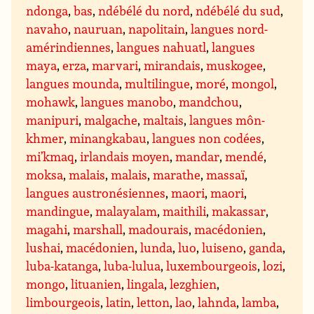
ndonga
,
bas
,
ndébélé du nord
,
ndébélé du sud
,
navaho
,
nauruan
,
napolitain
,
langues nord-
amérindiennes
,
langues nahuatl
,
langues
maya
,
erza
,
marvari
,
mirandais
,
muskogee
,
langues mounda
,
multilingue
,
moré
,
mongol
,
mohawk
,
langues manobo
,
mandchou
,
manipuri
,
malgache
,
maltais
,
langues môn-
khmer
,
minangkabau
,
langues non codées
,
mi’kmaq
,
irlandais moyen
,
mandar
,
mendé
,
moksa
,
malais
,
malais
,
marathe
,
massaï
,
langues austronésiennes
,
maori
,
maori
,
mandingue
,
malayalam
,
maithili
,
makassar
,
magahi
,
marshall
,
madourais
,
macédonien
,
lushai
,
macédonien
,
lunda
,
luo
,
luiseno
,
ganda
,
luba-katanga
,
luba-lulua
,
luxembourgeois
,
lozi
,
mongo
,
lituanien
,
lingala
,
lezghien
,
limbourgeois
,
latin
,
letton
,
lao
,
lahnda
,
lamba
,