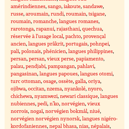
amérindiennes
,
sango
,
iakoute
,
sandawe
,
russe
,
aroumain
,
rundi
,
roumain
,
tsigane
,
roumain
,
romanche
,
langues romanes
,
rarotonga
,
rapanui
,
rajasthani
,
quechua
,
réservée à l’usage local
,
pachto
,
provençal
ancien
,
langues prâkrit
,
portugais
,
pohnpei
,
pali
,
polonais
,
phénicien
,
langues philippines
,
persan
,
persan
,
vieux perse
,
papiamento
,
palau
,
pendjabi
,
pampangan
,
pahlavi
,
pangasinan
,
langues papoues
,
langues otomi
,
turc ottoman
,
osage
,
ossète
,
galla
,
oriya
,
ojibwa
,
occitan
,
nzema
,
nyankolé
,
nyoro
,
chichewa
,
nyamwezi
,
newari classique
,
langues
nubiennes
,
pedi
,
n’ko
,
norvégien
,
vieux
norrois
,
nogaï
,
norvégien bokmål
,
niué
,
norvégien norvégien nynorsk
,
langues nigéro-
kordofaniennes
,
nepal bhasa
,
nias
,
népalais
,