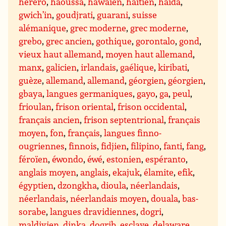
herero
,
haoussa
,
hawaïen
,
haïtien
,
haida
,
gwich’in
,
goudjrati
,
guarani
,
suisse
alémanique
,
grec moderne
,
grec moderne
,
grebo
,
grec ancien
,
gothique
,
gorontalo
,
gond
,
vieux haut allemand
,
moyen haut allemand
,
manx
,
galicien
,
irlandais
,
gaélique
,
kiribati
,
guèze
,
allemand
,
allemand
,
géorgien
,
géorgien
,
gbaya
,
langues germaniques
,
gayo
,
ga
,
peul
,
frioulan
,
frison oriental
,
frison occidental
,
français ancien
,
frison septentrional
,
français
moyen
,
fon
,
français
,
langues finno-
ougriennes
,
finnois
,
fidjien
,
filipino
,
fanti
,
fang
,
féroïen
,
éwondo
,
éwé
,
estonien
,
espéranto
,
anglais moyen
,
anglais
,
ekajuk
,
élamite
,
efik
,
égyptien
,
dzongkha
,
dioula
,
néerlandais
,
néerlandais
,
néerlandais moyen
,
douala
,
bas-
sorabe
,
langues dravidiennes
,
dogri
,
maldivien
,
dinka
,
dogrib
,
esclave
,
delaware
,