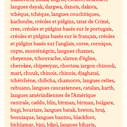
langues dayak
,
dargwa
,
danois
,
dakota
,
tchèque
,
tchèque
,
langues couchitiques
,
kachoube
,
créoles et pidgins
,
tatar de Crimé
,
cree
,
créoles et pidgins basés sur le portugais
,
créoles et pidgins basés sur le français
,
créoles
et pidgins basés sur l’anglais
,
corse
,
cornique
,
copte
,
monténégrin
,
langues chames
,
cheyenne
,
tchouvache
,
slavon d’église
,
cherokee
,
chipewyan
,
choctaw
,
jargon chinook
,
mari
,
chuuk
,
chinois
,
chinois
,
djaghataï
,
tchétchène
,
chibcha
,
chamorro
,
langues celtes
,
cebuano
,
langues caucasiennes
,
catalan
,
karib
,
langues amérindiennes de l’Amérique
centrale
,
caddo
,
blin
,
birman
,
birman
,
bulgare
,
bugi
,
bouriate
,
langues batak
,
breton
,
braj
,
bosniaque
,
langues bantou
,
blackfoot
,
bichlamar
,
bini
,
bikol
,
langues biharis
,