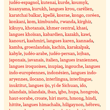
judéo-espagnol
,
kutenai
,
kurde
,
koumyk
,
kuanyama
,
kurukh
,
langues krou
,
carélien
,
karatchai balkar
,
kpellé
,
kosrae
,
kongo
,
coréen
,
konkani
,
kom
,
kimbundu
,
rwanda
,
kirghiz
,
kikuyu
,
khotanais
,
khmer central
,
khasi
,
langues khoïsan
,
kabardien
,
kazakh
,
kawi
,
kanouri
,
kashmiri
,
langues karen
,
kannada
,
kamba
,
groenlandais
,
kachin
,
karakalpak
,
kabyle
,
judéo-arabe
,
judéo-persan
,
lojban
,
japonais
,
javanais
,
italien
,
langues iraniennes
,
langues iroquoises
,
inupiaq
,
ingouche
,
langues
indo-européennes
,
indonésien
,
langues indo-
aryennes
,
ilocano
,
interlingua
,
interlingue
,
inuktitut
,
langues ijo
,
yi de Sichuan
,
ido
,
islandais
,
islandais
,
iban
,
igbo
,
hupa
,
hongrois
,
haut-sorabe
,
croate
,
hiri motu
,
hmong
,
hindi
,
hittite
,
langues himachalis
,
hiligaynon
,
hébreu
,