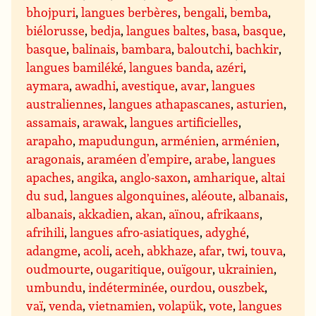
bhojpuri
,
langues berbères
,
bengali
,
bemba
,
biélorusse
,
bedja
,
langues baltes
,
basa
,
basque
,
basque
,
balinais
,
bambara
,
baloutchi
,
bachkir
,
langues bamiléké
,
langues banda
,
azéri
,
aymara
,
awadhi
,
avestique
,
avar
,
langues
australiennes
,
langues athapascanes
,
asturien
,
assamais
,
arawak
,
langues artificielles
,
arapaho
,
mapudungun
,
arménien
,
arménien
,
aragonais
,
araméen d’empire
,
arabe
,
langues
apaches
,
angika
,
anglo-saxon
,
amharique
,
altai
du sud
,
langues algonquines
,
aléoute
,
albanais
,
albanais
,
akkadien
,
akan
,
aïnou
,
afrikaans
,
afrihili
,
langues afro-asiatiques
,
adyghé
,
adangme
,
acoli
,
aceh
,
abkhaze
,
afar
,
twi
,
touva
,
oudmourte
,
ougaritique
,
ouïgour
,
ukrainien
,
umbundu
,
indéterminée
,
ourdou
,
ouszbek
,
vaï
,
venda
,
vietnamien
,
volapük
,
vote
,
langues