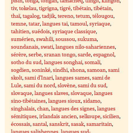
pisin
,
tonga
,
tongan
,
tamacheq
,
tlingit
,
klingon
,
tiv
,
tokelau
,
tigrigna
,
tigré
,
tibétain
,
tibétain
,
thaï
,
tagalog
,
tadjik
,
tereno
,
tetum
,
télougou
,
temne
,
tatar
,
langues tai
,
tamoul
,
syriaque
,
tahitien
,
suédois
,
syriaque classique
,
sumérien
,
swahili
,
soussou
,
sukuma
,
soundanais
,
swati
,
langues nilo-sahariennes
,
sérère
,
serbe
,
sranan tongo
,
sarde
,
espagnol
,
sotho du sud
,
langues songhai
,
somali
,
sogdien
,
soninké
,
sindhi
,
shona
,
samoan
,
sami
skolt
,
sami d’Inari
,
langues sames
,
sami de
Lule
,
sami du nord
,
slovène
,
sami du sud
,
slovaque
,
langues slaves
,
slovaque
,
langues
sino-tibétaines
,
langues sioux
,
sidamo
,
singhalais
,
chan
,
langues des signes
,
langues
sémitiques
,
irlandais ancien
,
selkoupe
,
sicilien
,
écossais
,
santal
,
sanskrit
,
sasak
,
samaritain
,
langues salishennes
,
langues sud-