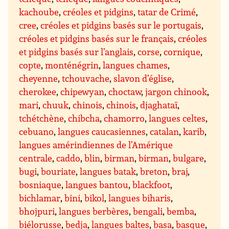
kachoube
,
créoles et pidgins
,
tatar de Crimé
,
cree
,
créoles et pidgins basés sur le portugais
,
créoles et pidgins basés sur le français
,
créoles
et pidgins basés sur l’anglais
,
corse
,
cornique
,
copte
,
monténégrin
,
langues chames
,
cheyenne
,
tchouvache
,
slavon d’église
,
cherokee
,
chipewyan
,
choctaw
,
jargon chinook
,
mari
,
chuuk
,
chinois
,
chinois
,
djaghataï
,
tchétchène
,
chibcha
,
chamorro
,
langues celtes
,
cebuano
,
langues caucasiennes
,
catalan
,
karib
,
langues amérindiennes de l’Amérique
centrale
,
caddo
,
blin
,
birman
,
birman
,
bulgare
,
bugi
,
bouriate
,
langues batak
,
breton
,
braj
,
bosniaque
,
langues bantou
,
blackfoot
,
bichlamar
,
bini
,
bikol
,
langues biharis
,
bhojpuri
,
langues berbères
,
bengali
,
bemba
,
biélorusse
,
bedja
,
langues baltes
,
basa
,
basque
,