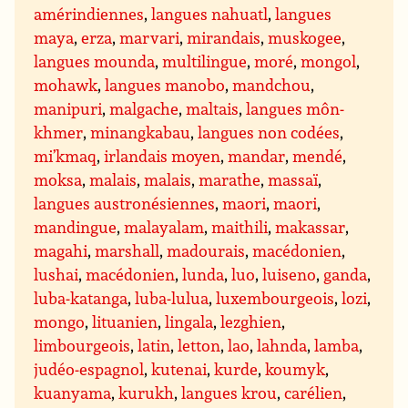
amérindiennes
,
langues nahuatl
,
langues
maya
,
erza
,
marvari
,
mirandais
,
muskogee
,
langues mounda
,
multilingue
,
moré
,
mongol
,
mohawk
,
langues manobo
,
mandchou
,
manipuri
,
malgache
,
maltais
,
langues môn-
khmer
,
minangkabau
,
langues non codées
,
mi’kmaq
,
irlandais moyen
,
mandar
,
mendé
,
moksa
,
malais
,
malais
,
marathe
,
massaï
,
langues austronésiennes
,
maori
,
maori
,
mandingue
,
malayalam
,
maithili
,
makassar
,
magahi
,
marshall
,
madourais
,
macédonien
,
lushai
,
macédonien
,
lunda
,
luo
,
luiseno
,
ganda
,
luba-katanga
,
luba-lulua
,
luxembourgeois
,
lozi
,
mongo
,
lituanien
,
lingala
,
lezghien
,
limbourgeois
,
latin
,
letton
,
lao
,
lahnda
,
lamba
,
judéo-espagnol
,
kutenai
,
kurde
,
koumyk
,
kuanyama
,
kurukh
,
langues krou
,
carélien
,