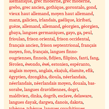
alémanique
,
grec moderne
,
grec moderne
,
grebo
,
grec ancien
,
gothique
,
gorontalo
,
gond
,
vieux haut allemand
,
moyen haut allemand
,
manx
,
galicien
,
irlandais
,
gaélique
,
kiribati
,
guèze
,
allemand
,
allemand
,
géorgien
,
géorgien
,
gbaya
,
langues germaniques
,
gayo
,
ga
,
peul
,
frioulan
,
frison oriental
,
frison occidental
,
français ancien
,
frison septentrional
,
français
moyen
,
fon
,
français
,
langues finno-
ougriennes
,
finnois
,
fidjien
,
filipino
,
fanti
,
fang
,
féroïen
,
éwondo
,
éwé
,
estonien
,
espéranto
,
anglais moyen
,
anglais
,
ekajuk
,
élamite
,
efik
,
égyptien
,
dzongkha
,
dioula
,
néerlandais
,
néerlandais
,
néerlandais moyen
,
douala
,
bas-
sorabe
,
langues dravidiennes
,
dogri
,
maldivien
,
dinka
,
dogrib
,
esclave
,
delaware
,
langues dayak
,
dargwa
,
danois
,
dakota
,
tchèque
,
tchèque
,
langues couchitiques
,