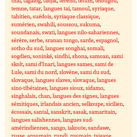
thaï
,
tagalog
,
tadjik
,
tereno
,
tetum
,
télougou
,
temne
,
tatar
,
langues tai
,
tamoul
,
syriaque
,
tahitien
,
suédois
,
syriaque classique
,
sumérien
,
swahili
,
soussou
,
sukuma
,
soundanais
,
swati
,
langues nilo-sahariennes
,
sérère
,
serbe
,
sranan tongo
,
sarde
,
espagnol
,
sotho du sud
,
langues songhai
,
somali
,
sogdien
,
soninké
,
sindhi
,
shona
,
samoan
,
sami
skolt
,
sami d’Inari
,
langues sames
,
sami de
Lule
,
sami du nord
,
slovène
,
sami du sud
,
slovaque
,
langues slaves
,
slovaque
,
langues
sino-tibétaines
,
langues sioux
,
sidamo
,
singhalais
,
chan
,
langues des signes
,
langues
sémitiques
,
irlandais ancien
,
selkoupe
,
sicilien
,
écossais
,
santal
,
sanskrit
,
sasak
,
samaritain
,
langues salishennes
,
langues sud-
amérindiennes
,
sango
,
iakoute
,
sandawe
,
russe
,
aroumain
,
rundi
,
roumain
,
tsigane
,