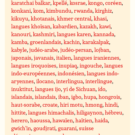
karatchai balkar
,
kpellé
,
kosrae
,
kongo
,
coréen
,
konkani
,
kom
,
kimbundu
,
rwanda
,
kirghiz
,
kikuyu
,
khotanais
,
khmer central
,
khasi
,
langues khoïsan
,
kabardien
,
kazakh
,
kawi
,
kanouri
,
kashmiri
,
langues karen
,
kannada
,
kamba
,
groenlandais
,
kachin
,
karakalpak
,
kabyle
,
judéo-arabe
,
judéo-persan
,
lojban
,
japonais
,
javanais
,
italien
,
langues iraniennes
,
langues iroquoises
,
inupiaq
,
ingouche
,
langues
indo-européennes
,
indonésien
,
langues indo-
aryennes
,
ilocano
,
interlingua
,
interlingue
,
inuktitut
,
langues ijo
,
yi de Sichuan
,
ido
,
islandais
,
islandais
,
iban
,
igbo
,
hupa
,
hongrois
,
haut-sorabe
,
croate
,
hiri motu
,
hmong
,
hindi
,
hittite
,
langues himachalis
,
hiligaynon
,
hébreu
,
herero
,
haoussa
,
hawaïen
,
haïtien
,
haida
,
gwich’in
,
goudjrati
,
guarani
,
suisse