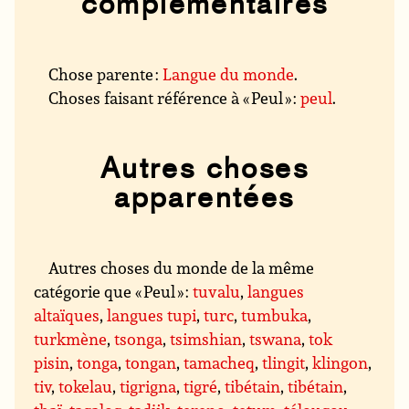
complémentaires
Chose parente :
Langue du monde
.
Choses faisant référence à « Peul » :
peul
.
Autres choses
apparentées
Autres choses du monde de la même
catégorie que « Peul » :
tuvalu
,
langues
altaïques
,
langues tupi
,
turc
,
tumbuka
,
turkmène
,
tsonga
,
tsimshian
,
tswana
,
tok
pisin
,
tonga
,
tongan
,
tamacheq
,
tlingit
,
klingon
,
tiv
,
tokelau
,
tigrigna
,
tigré
,
tibétain
,
tibétain
,