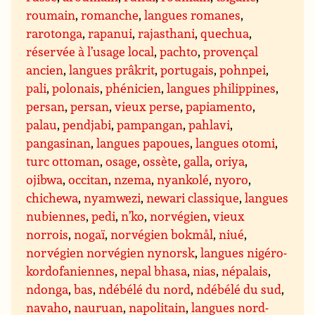
roumain
,
romanche
,
langues romanes
,
rarotonga
,
rapanui
,
rajasthani
,
quechua
,
réservée à l’usage local
,
pachto
,
provençal
ancien
,
langues prâkrit
,
portugais
,
pohnpei
,
pali
,
polonais
,
phénicien
,
langues philippines
,
persan
,
persan
,
vieux perse
,
papiamento
,
palau
,
pendjabi
,
pampangan
,
pahlavi
,
pangasinan
,
langues papoues
,
langues otomi
,
turc ottoman
,
osage
,
ossète
,
galla
,
oriya
,
ojibwa
,
occitan
,
nzema
,
nyankolé
,
nyoro
,
chichewa
,
nyamwezi
,
newari classique
,
langues
nubiennes
,
pedi
,
n’ko
,
norvégien
,
vieux
norrois
,
nogaï
,
norvégien bokmål
,
niué
,
norvégien norvégien nynorsk
,
langues nigéro-
kordofaniennes
,
nepal bhasa
,
nias
,
népalais
,
ndonga
,
bas
,
ndébélé du nord
,
ndébélé du sud
,
navaho
,
nauruan
,
napolitain
,
langues nord-