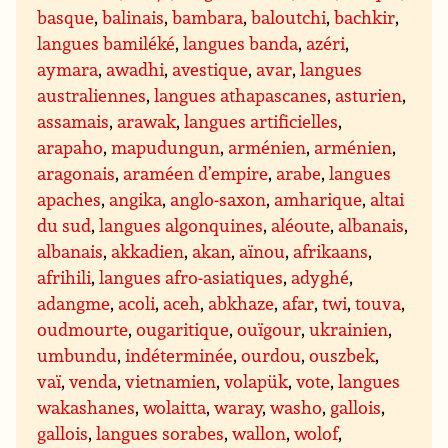
basque
,
balinais
,
bambara
,
baloutchi
,
bachkir
,
langues bamiléké
,
langues banda
,
azéri
,
aymara
,
awadhi
,
avestique
,
avar
,
langues
australiennes
,
langues athapascanes
,
asturien
,
assamais
,
arawak
,
langues artificielles
,
arapaho
,
mapudungun
,
arménien
,
arménien
,
aragonais
,
araméen d’empire
,
arabe
,
langues
apaches
,
angika
,
anglo-saxon
,
amharique
,
altai
du sud
,
langues algonquines
,
aléoute
,
albanais
,
albanais
,
akkadien
,
akan
,
aïnou
,
afrikaans
,
afrihili
,
langues afro-asiatiques
,
adyghé
,
adangme
,
acoli
,
aceh
,
abkhaze
,
afar
,
twi
,
touva
,
oudmourte
,
ougaritique
,
ouïgour
,
ukrainien
,
umbundu
,
indéterminée
,
ourdou
,
ouszbek
,
vaï
,
venda
,
vietnamien
,
volapük
,
vote
,
langues
wakashanes
,
wolaitta
,
waray
,
washo
,
gallois
,
gallois
,
langues sorabes
,
wallon
,
wolof
,