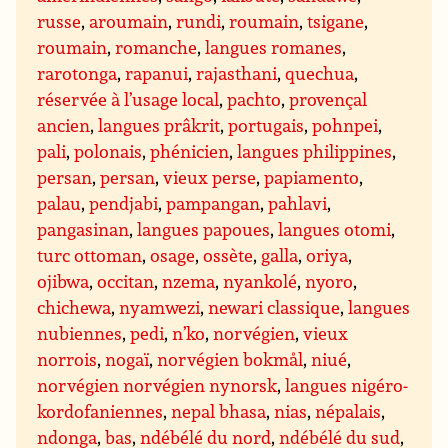
russe
,
aroumain
,
rundi
,
roumain
,
tsigane
,
roumain
,
romanche
,
langues romanes
,
rarotonga
,
rapanui
,
rajasthani
,
quechua
,
réservée à l’usage local
,
pachto
,
provençal
ancien
,
langues prâkrit
,
portugais
,
pohnpei
,
pali
,
polonais
,
phénicien
,
langues philippines
,
persan
,
persan
,
vieux perse
,
papiamento
,
palau
,
pendjabi
,
pampangan
,
pahlavi
,
pangasinan
,
langues papoues
,
langues otomi
,
turc ottoman
,
osage
,
ossète
,
galla
,
oriya
,
ojibwa
,
occitan
,
nzema
,
nyankolé
,
nyoro
,
chichewa
,
nyamwezi
,
newari classique
,
langues
nubiennes
,
pedi
,
n’ko
,
norvégien
,
vieux
norrois
,
nogaï
,
norvégien bokmål
,
niué
,
norvégien norvégien nynorsk
,
langues nigéro-
kordofaniennes
,
nepal bhasa
,
nias
,
népalais
,
ndonga
,
bas
,
ndébélé du nord
,
ndébélé du sud
,