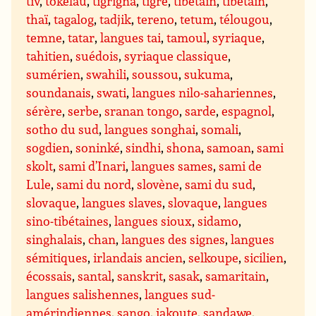
tiv
,
tokelau
,
tigrigna
,
tigré
,
tibétain
,
tibétain
,
thaï
,
tagalog
,
tadjik
,
tereno
,
tetum
,
télougou
,
temne
,
tatar
,
langues tai
,
tamoul
,
syriaque
,
tahitien
,
suédois
,
syriaque classique
,
sumérien
,
swahili
,
soussou
,
sukuma
,
soundanais
,
swati
,
langues nilo-sahariennes
,
sérère
,
serbe
,
sranan tongo
,
sarde
,
espagnol
,
sotho du sud
,
langues songhai
,
somali
,
sogdien
,
soninké
,
sindhi
,
shona
,
samoan
,
sami
skolt
,
sami d’Inari
,
langues sames
,
sami de
Lule
,
sami du nord
,
slovène
,
sami du sud
,
slovaque
,
langues slaves
,
slovaque
,
langues
sino-tibétaines
,
langues sioux
,
sidamo
,
singhalais
,
chan
,
langues des signes
,
langues
sémitiques
,
irlandais ancien
,
selkoupe
,
sicilien
,
écossais
,
santal
,
sanskrit
,
sasak
,
samaritain
,
langues salishennes
,
langues sud-
amérindiennes
,
sango
,
iakoute
,
sandawe
,