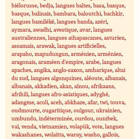
biélorusse
,
bedja
,
langues baltes
,
basa
,
basque
,
basque
,
balinais
,
bambara
,
baloutchi
,
bachkir
,
langues bamiléké
,
langues banda
,
azéri
,
aymara
,
awadhi
,
avestique
,
avar
,
langues
australiennes
,
langues athapascanes
,
asturien
,
assamais
,
arawak
,
langues artificielles
,
arapaho
,
mapudungun
,
arménien
,
arménien
,
aragonais
,
araméen d’empire
,
arabe
,
langues
apaches
,
angika
,
anglo-saxon
,
amharique
,
altai
du sud
,
langues algonquines
,
aléoute
,
albanais
,
albanais
,
akkadien
,
akan
,
aïnou
,
afrikaans
,
afrihili
,
langues afro-asiatiques
,
adyghé
,
adangme
,
acoli
,
aceh
,
abkhaze
,
afar
,
twi
,
touva
,
oudmourte
,
ougaritique
,
ouïgour
,
ukrainien
,
umbundu
,
indéterminée
,
ourdou
,
ouszbek
,
vaï
,
venda
,
vietnamien
,
volapük
,
vote
,
langues
wakashanes
,
wolaitta
,
waray
,
washo
,
gallois
,