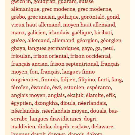
gwich’in
,
goudjrati
,
guarani
,
suisse
alémanique
,
grec moderne
,
grec moderne
,
grebo
,
grec ancien
,
gothique
,
gorontalo
,
gond
,
vieux haut allemand
,
moyen haut allemand
,
manx
,
galicien
,
irlandais
,
gaélique
,
kiribati
,
guèze
,
allemand
,
allemand
,
géorgien
,
géorgien
,
gbaya
,
langues germaniques
,
gayo
,
ga
,
peul
,
frioulan
,
frison oriental
,
frison occidental
,
français ancien
,
frison septentrional
,
français
moyen
,
fon
,
français
,
langues finno-
ougriennes
,
finnois
,
fidjien
,
filipino
,
fanti
,
fang
,
féroïen
,
éwondo
,
éwé
,
estonien
,
espéranto
,
anglais moyen
,
anglais
,
ekajuk
,
élamite
,
efik
,
égyptien
,
dzongkha
,
dioula
,
néerlandais
,
néerlandais
,
néerlandais moyen
,
douala
,
bas-
sorabe
,
langues dravidiennes
,
dogri
,
maldivien
,
dinka
,
dogrib
,
esclave
,
delaware
,
langues dayak
,
dargwa
,
danois
,
dakota
,