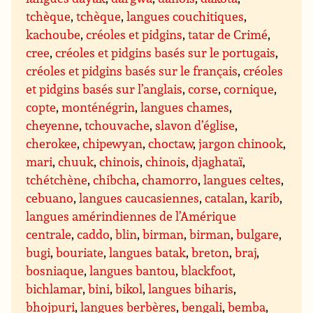
tchèque
,
tchèque
,
langues couchitiques
,
kachoube
,
créoles et pidgins
,
tatar de Crimé
,
cree
,
créoles et pidgins basés sur le portugais
,
créoles et pidgins basés sur le français
,
créoles
et pidgins basés sur l’anglais
,
corse
,
cornique
,
copte
,
monténégrin
,
langues chames
,
cheyenne
,
tchouvache
,
slavon d’église
,
cherokee
,
chipewyan
,
choctaw
,
jargon chinook
,
mari
,
chuuk
,
chinois
,
chinois
,
djaghataï
,
tchétchène
,
chibcha
,
chamorro
,
langues celtes
,
cebuano
,
langues caucasiennes
,
catalan
,
karib
,
langues amérindiennes de l’Amérique
centrale
,
caddo
,
blin
,
birman
,
birman
,
bulgare
,
bugi
,
bouriate
,
langues batak
,
breton
,
braj
,
bosniaque
,
langues bantou
,
blackfoot
,
bichlamar
,
bini
,
bikol
,
langues biharis
,
bhojpuri
,
langues berbères
,
bengali
,
bemba
,