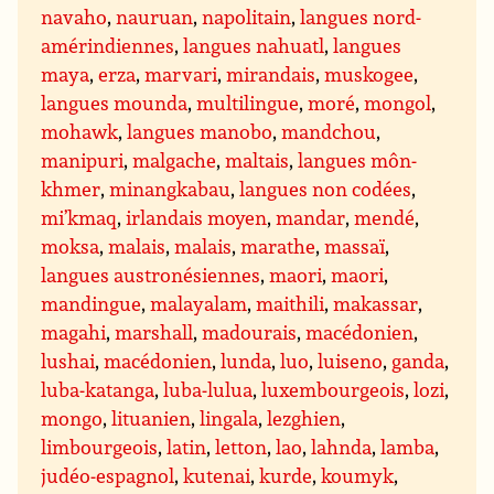
navaho
,
nauruan
,
napolitain
,
langues nord-
amérindiennes
,
langues nahuatl
,
langues
maya
,
erza
,
marvari
,
mirandais
,
muskogee
,
langues mounda
,
multilingue
,
moré
,
mongol
,
mohawk
,
langues manobo
,
mandchou
,
manipuri
,
malgache
,
maltais
,
langues môn-
khmer
,
minangkabau
,
langues non codées
,
mi’kmaq
,
irlandais moyen
,
mandar
,
mendé
,
moksa
,
malais
,
malais
,
marathe
,
massaï
,
langues austronésiennes
,
maori
,
maori
,
mandingue
,
malayalam
,
maithili
,
makassar
,
magahi
,
marshall
,
madourais
,
macédonien
,
lushai
,
macédonien
,
lunda
,
luo
,
luiseno
,
ganda
,
luba-katanga
,
luba-lulua
,
luxembourgeois
,
lozi
,
mongo
,
lituanien
,
lingala
,
lezghien
,
limbourgeois
,
latin
,
letton
,
lao
,
lahnda
,
lamba
,
judéo-espagnol
,
kutenai
,
kurde
,
koumyk
,