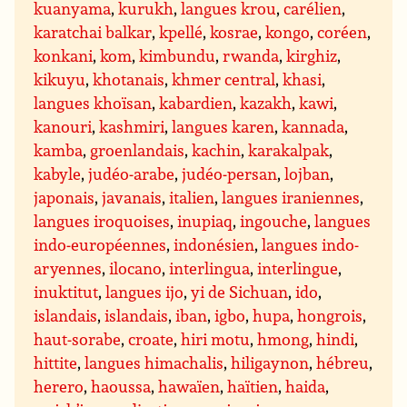
kuanyama
,
kurukh
,
langues krou
,
carélien
,
karatchai balkar
,
kpellé
,
kosrae
,
kongo
,
coréen
,
konkani
,
kom
,
kimbundu
,
rwanda
,
kirghiz
,
kikuyu
,
khotanais
,
khmer central
,
khasi
,
langues khoïsan
,
kabardien
,
kazakh
,
kawi
,
kanouri
,
kashmiri
,
langues karen
,
kannada
,
kamba
,
groenlandais
,
kachin
,
karakalpak
,
kabyle
,
judéo-arabe
,
judéo-persan
,
lojban
,
japonais
,
javanais
,
italien
,
langues iraniennes
,
langues iroquoises
,
inupiaq
,
ingouche
,
langues
indo-européennes
,
indonésien
,
langues indo-
aryennes
,
ilocano
,
interlingua
,
interlingue
,
inuktitut
,
langues ijo
,
yi de Sichuan
,
ido
,
islandais
,
islandais
,
iban
,
igbo
,
hupa
,
hongrois
,
haut-sorabe
,
croate
,
hiri motu
,
hmong
,
hindi
,
hittite
,
langues himachalis
,
hiligaynon
,
hébreu
,
herero
,
haoussa
,
hawaïen
,
haïtien
,
haida
,