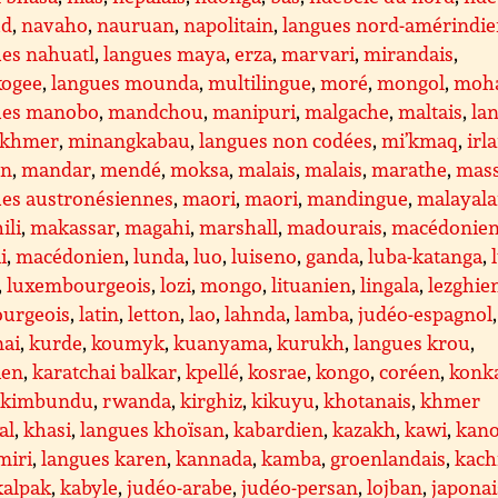
ud
,
navaho
,
nauruan
,
napolitain
,
langues nord-amérindi
es nahuatl
,
langues maya
,
erza
,
marvari
,
mirandais
,
ogee
,
langues mounda
,
multilingue
,
moré
,
mongol
,
moh
ues manobo
,
mandchou
,
manipuri
,
malgache
,
maltais
,
la
khmer
,
minangkabau
,
langues non codées
,
mi’kmaq
,
irl
en
,
mandar
,
mendé
,
moksa
,
malais
,
malais
,
marathe
,
mass
ues austronésiennes
,
maori
,
maori
,
mandingue
,
malayal
ili
,
makassar
,
magahi
,
marshall
,
madourais
,
macédonie
i
,
macédonien
,
lunda
,
luo
,
luiseno
,
ganda
,
luba-katanga
,
,
luxembourgeois
,
lozi
,
mongo
,
lituanien
,
lingala
,
lezghie
ourgeois
,
latin
,
letton
,
lao
,
lahnda
,
lamba
,
judéo-espagnol
,
nai
,
kurde
,
koumyk
,
kuanyama
,
kurukh
,
langues krou
,
ien
,
karatchai balkar
,
kpellé
,
kosrae
,
kongo
,
coréen
,
konk
,
kimbundu
,
rwanda
,
kirghiz
,
kikuyu
,
khotanais
,
khmer
al
,
khasi
,
langues khoïsan
,
kabardien
,
kazakh
,
kawi
,
kano
miri
,
langues karen
,
kannada
,
kamba
,
groenlandais
,
kach
kalpak
,
kabyle
,
judéo-arabe
,
judéo-persan
,
lojban
,
japonai