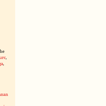
ghe
urc
,
ga
,
anan