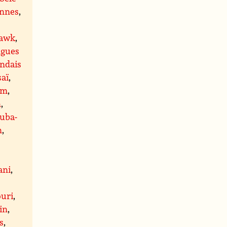
ennes
,
awk
,
ngues
andais
aï
,
am
,
n
,
luba-
n
,
ani
,
uri
,
in
,
s
,