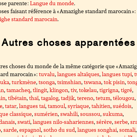
se parente :
Langue du monde
.
ses faisant référence à « Amazighe standard marocain » :
ighe standard marocain
.
Autres choses apparentées
res choses du monde de la même catégorie que « Amazi
ard marocain » :
tuvalu
,
langues altaïques
,
langues tupi
,
t
uka
,
turkmène
,
tsonga
,
tsimshian
,
tswana
,
tok pisin
,
ton
an
,
tamacheq
,
tlingit
,
klingon
,
tiv
,
tokelau
,
tigrigna
,
tigré
,
ain
,
tibétain
,
thaï
,
tagalog
,
tadjik
,
tereno
,
tetum
,
télougou
,
e
,
tatar
,
langues tai
,
tamoul
,
syriaque
,
tahitien
,
suédois
,
que classique
,
sumérien
,
swahili
,
soussou
,
sukuma
,
danais
,
swati
,
langues nilo-sahariennes
,
sérère
,
serbe
,
sr
o
,
sarde
,
espagnol
,
sotho du sud
,
langues songhai
,
somali
,