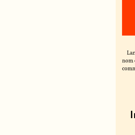
Lan
nom 
comm