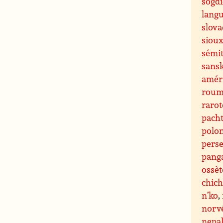
sogd
lang
slov
siou
sémi
sansk
amér
roum
raro
pach
polon
pers
pang
ossèt
chic
n’ko
,
norv
nepa