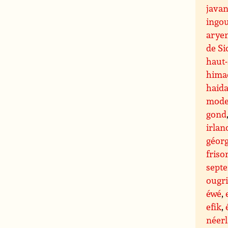
javan
ingo
arye
de S
haut
hima
haid
mode
gond
irlan
géor
friso
septe
ougr
éwé
,
efik
,
néer