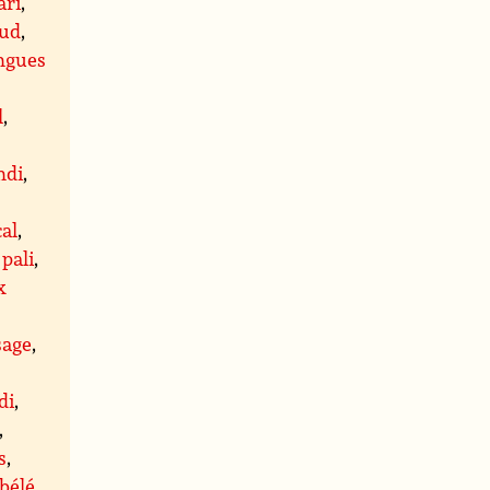
ari
,
sud
,
ngues
l
,
ndi
,
cal
,
,
pali
,
x
sage
,
di
,
,
s
,
bélé