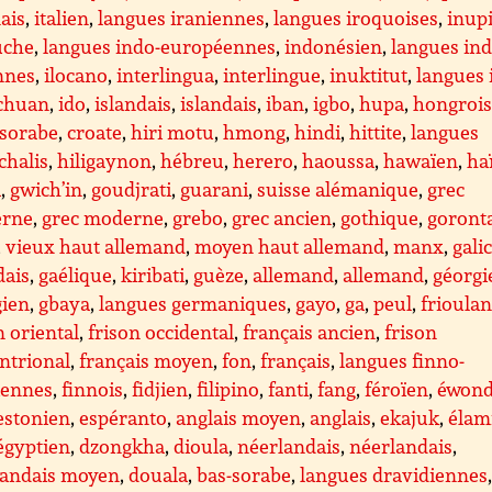
ais
,
italien
,
langues iraniennes
,
langues iroquoises
,
inup
uche
,
langues indo-européennes
,
indonésien
,
langues ind
nnes
,
ilocano
,
interlingua
,
interlingue
,
inuktitut
,
langues 
ichuan
,
ido
,
islandais
,
islandais
,
iban
,
igbo
,
hupa
,
hongroi
-sorabe
,
croate
,
hiri motu
,
hmong
,
hindi
,
hittite
,
langues
chalis
,
hiligaynon
,
hébreu
,
herero
,
haoussa
,
hawaïen
,
ha
a
,
gwich’in
,
goudjrati
,
guarani
,
suisse alémanique
,
grec
rne
,
grec moderne
,
grebo
,
grec ancien
,
gothique
,
goront
,
vieux haut allemand
,
moyen haut allemand
,
manx
,
gali
dais
,
gaélique
,
kiribati
,
guèze
,
allemand
,
allemand
,
géorgi
gien
,
gbaya
,
langues germaniques
,
gayo
,
ga
,
peul
,
frioula
n oriental
,
frison occidental
,
français ancien
,
frison
ntrional
,
français moyen
,
fon
,
français
,
langues finno-
iennes
,
finnois
,
fidjien
,
filipino
,
fanti
,
fang
,
féroïen
,
éwon
estonien
,
espéranto
,
anglais moyen
,
anglais
,
ekajuk
,
élam
égyptien
,
dzongkha
,
dioula
,
néerlandais
,
néerlandais
,
landais moyen
,
douala
,
bas-sorabe
,
langues dravidiennes