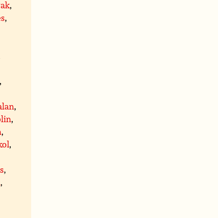
yak
,
es
,
,
,
alan
,
blin
,
n
,
kol
,
is
,
a
,