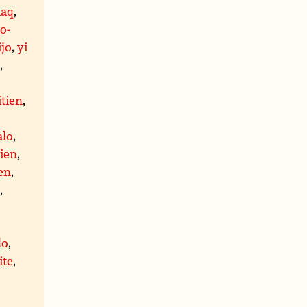
iaq
,
o-
ijo
,
yi
s
,
ïtien
,
alo
,
cien
,
en
,
n
,
do
,
ite
,
,