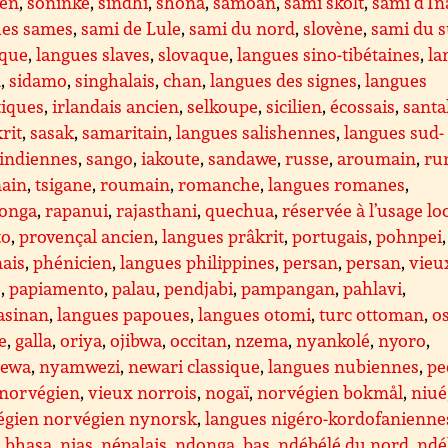
ien
,
soninké
,
sindhi
,
shona
,
samoan
,
sami skolt
,
sami d’In
ues sames
,
sami de Lule
,
sami du nord
,
slovène
,
sami du 
aque
,
langues slaves
,
slovaque
,
langues sino-tibétaines
,
la
x
,
sidamo
,
singhalais
,
chan
,
langues des signes
,
langues
tiques
,
irlandais ancien
,
selkoupe
,
sicilien
,
écossais
,
santa
rit
,
sasak
,
samaritain
,
langues salishennes
,
langues sud-
indiennes
,
sango
,
iakoute
,
sandawe
,
russe
,
aroumain
,
ru
ain
,
tsigane
,
roumain
,
romanche
,
langues romanes
,
tonga
,
rapanui
,
rajasthani
,
quechua
,
réservée à l’usage lo
to
,
provençal ancien
,
langues prâkrit
,
portugais
,
pohnpei
ais
,
phénicien
,
langues philippines
,
persan
,
persan
,
vieu
e
,
papiamento
,
palau
,
pendjabi
,
pampangan
,
pahlavi
,
asinan
,
langues papoues
,
langues otomi
,
turc ottoman
,
o
e
,
galla
,
oriya
,
ojibwa
,
occitan
,
nzema
,
nyankolé
,
nyoro
,
hewa
,
nyamwezi
,
newari classique
,
langues nubiennes
,
pe
norvégien
,
vieux norrois
,
nogaï
,
norvégien bokmål
,
niué
égien norvégien nynorsk
,
langues nigéro-kordofanienne
l bhasa
,
nias
,
népalais
,
ndonga
,
bas
,
ndébélé du nord
,
ndé