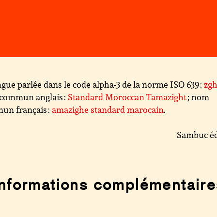
gue parlée dans le code alpha-3 de la norme ISO 639 :
zg
commun anglais :
Standard Moroccan Tamazight
; nom
un français :
amazighe standard marocain
.
Sambuc éd
Informations complémentaire