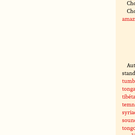
Cho
Cho
amaz
Aut
stand
tumb
tong
tibét
temn
syria
soun
tong