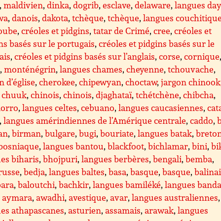
,
maldivien
,
dinka
,
dogrib
,
esclave
,
delaware
,
langues da
wa
,
danois
,
dakota
,
tchèque
,
tchèque
,
langues couchitiqu
oube
,
créoles et pidgins
,
tatar de Crimé
,
cree
,
créoles et
ns basés sur le portugais
,
créoles et pidgins basés sur le
ais
,
créoles et pidgins basés sur l’anglais
,
corse
,
cornique
e
,
monténégrin
,
langues chames
,
cheyenne
,
tchouvache
,
n d’église
,
cherokee
,
chipewyan
,
choctaw
,
jargon chinook
,
chuuk
,
chinois
,
chinois
,
djaghataï
,
tchétchène
,
chibcha
,
orro
,
langues celtes
,
cebuano
,
langues caucasiennes
,
cat
,
langues amérindiennes de l’Amérique centrale
,
caddo
,
an
,
birman
,
bulgare
,
bugi
,
bouriate
,
langues batak
,
breto
bosniaque
,
langues bantou
,
blackfoot
,
bichlamar
,
bini
,
bi
es biharis
,
bhojpuri
,
langues berbères
,
bengali
,
bemba
,
russe
,
bedja
,
langues baltes
,
basa
,
basque
,
basque
,
balina
ara
,
baloutchi
,
bachkir
,
langues bamiléké
,
langues band
,
aymara
,
awadhi
,
avestique
,
avar
,
langues australiennes
,
ues athapascanes
,
asturien
,
assamais
,
arawak
,
langues