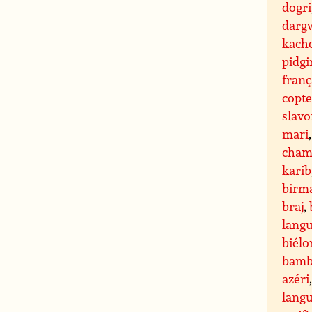
dogri
darg
kach
pidgi
franç
copt
slavo
mari
cham
karib
birm
braj
,
langu
biélo
bamb
azéri
lang