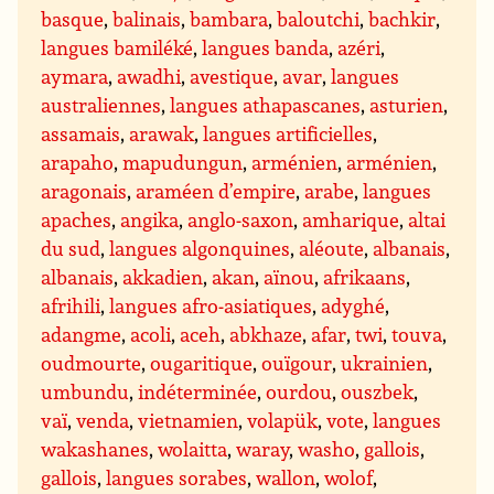
basque
,
balinais
,
bambara
,
baloutchi
,
bachkir
,
langues bamiléké
,
langues banda
,
azéri
,
aymara
,
awadhi
,
avestique
,
avar
,
langues
australiennes
,
langues athapascanes
,
asturien
,
assamais
,
arawak
,
langues artificielles
,
arapaho
,
mapudungun
,
arménien
,
arménien
,
aragonais
,
araméen d’empire
,
arabe
,
langues
apaches
,
angika
,
anglo-saxon
,
amharique
,
altai
du sud
,
langues algonquines
,
aléoute
,
albanais
,
albanais
,
akkadien
,
akan
,
aïnou
,
afrikaans
,
afrihili
,
langues afro-asiatiques
,
adyghé
,
adangme
,
acoli
,
aceh
,
abkhaze
,
afar
,
twi
,
touva
,
oudmourte
,
ougaritique
,
ouïgour
,
ukrainien
,
umbundu
,
indéterminée
,
ourdou
,
ouszbek
,
vaï
,
venda
,
vietnamien
,
volapük
,
vote
,
langues
wakashanes
,
wolaitta
,
waray
,
washo
,
gallois
,
gallois
,
langues sorabes
,
wallon
,
wolof
,