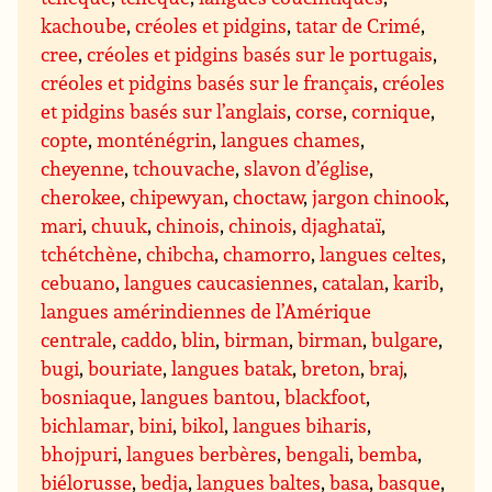
kachoube
,
créoles et pidgins
,
tatar de Crimé
,
cree
,
créoles et pidgins basés sur le portugais
,
créoles et pidgins basés sur le français
,
créoles
et pidgins basés sur l’anglais
,
corse
,
cornique
,
copte
,
monténégrin
,
langues chames
,
cheyenne
,
tchouvache
,
slavon d’église
,
cherokee
,
chipewyan
,
choctaw
,
jargon chinook
,
mari
,
chuuk
,
chinois
,
chinois
,
djaghataï
,
tchétchène
,
chibcha
,
chamorro
,
langues celtes
,
cebuano
,
langues caucasiennes
,
catalan
,
karib
,
langues amérindiennes de l’Amérique
centrale
,
caddo
,
blin
,
birman
,
birman
,
bulgare
,
bugi
,
bouriate
,
langues batak
,
breton
,
braj
,
bosniaque
,
langues bantou
,
blackfoot
,
bichlamar
,
bini
,
bikol
,
langues biharis
,
bhojpuri
,
langues berbères
,
bengali
,
bemba
,
biélorusse
,
bedja
,
langues baltes
,
basa
,
basque
,