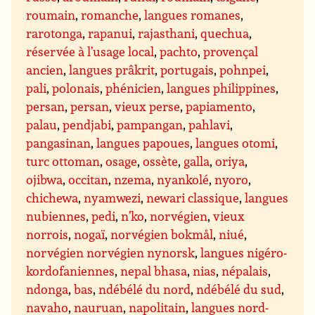
roumain
,
romanche
,
langues romanes
,
rarotonga
,
rapanui
,
rajasthani
,
quechua
,
réservée à l’usage local
,
pachto
,
provençal
ancien
,
langues prâkrit
,
portugais
,
pohnpei
,
pali
,
polonais
,
phénicien
,
langues philippines
,
persan
,
persan
,
vieux perse
,
papiamento
,
palau
,
pendjabi
,
pampangan
,
pahlavi
,
pangasinan
,
langues papoues
,
langues otomi
,
turc ottoman
,
osage
,
ossète
,
galla
,
oriya
,
ojibwa
,
occitan
,
nzema
,
nyankolé
,
nyoro
,
chichewa
,
nyamwezi
,
newari classique
,
langues
nubiennes
,
pedi
,
n’ko
,
norvégien
,
vieux
norrois
,
nogaï
,
norvégien bokmål
,
niué
,
norvégien norvégien nynorsk
,
langues nigéro-
kordofaniennes
,
nepal bhasa
,
nias
,
népalais
,
ndonga
,
bas
,
ndébélé du nord
,
ndébélé du sud
,
navaho
,
nauruan
,
napolitain
,
langues nord-