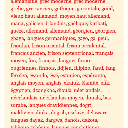
alémanique
,
grec moderne
,
grec moderne
,
grebo
,
grec ancien
,
gothique
,
gorontalo
,
gond
,
vieux haut allemand
,
moyen haut allemand
,
manx
,
galicien
,
irlandais
,
gaélique
,
kiribati
,
guèze
,
allemand
,
allemand
,
géorgien
,
géorgien
,
gbaya
,
langues germaniques
,
gayo
,
ga
,
peul
,
frioulan
,
frison oriental
,
frison occidental
,
français ancien
,
frison septentrional
,
français
moyen
,
fon
,
français
,
langues finno-
ougriennes
,
finnois
,
fidjien
,
filipino
,
fanti
,
fang
,
féroïen
,
éwondo
,
éwé
,
estonien
,
espéranto
,
anglais moyen
,
anglais
,
ekajuk
,
élamite
,
efik
,
égyptien
,
dzongkha
,
dioula
,
néerlandais
,
néerlandais
,
néerlandais moyen
,
douala
,
bas-
sorabe
,
langues dravidiennes
,
dogri
,
maldivien
,
dinka
,
dogrib
,
esclave
,
delaware
,
langues dayak
,
dargwa
,
danois
,
dakota
,
tchèque
,
tchèque
,
langues couchitiques
,