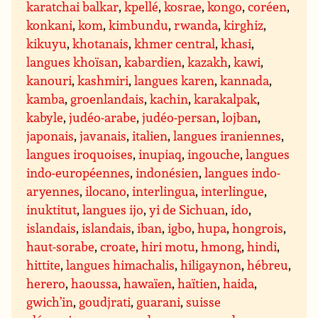
karatchai balkar
,
kpellé
,
kosrae
,
kongo
,
coréen
,
konkani
,
kom
,
kimbundu
,
rwanda
,
kirghiz
,
kikuyu
,
khotanais
,
khmer central
,
khasi
,
langues khoïsan
,
kabardien
,
kazakh
,
kawi
,
kanouri
,
kashmiri
,
langues karen
,
kannada
,
kamba
,
groenlandais
,
kachin
,
karakalpak
,
kabyle
,
judéo-arabe
,
judéo-persan
,
lojban
,
japonais
,
javanais
,
italien
,
langues iraniennes
,
langues iroquoises
,
inupiaq
,
ingouche
,
langues
indo-européennes
,
indonésien
,
langues indo-
aryennes
,
ilocano
,
interlingua
,
interlingue
,
inuktitut
,
langues ijo
,
yi de Sichuan
,
ido
,
islandais
,
islandais
,
iban
,
igbo
,
hupa
,
hongrois
,
haut-sorabe
,
croate
,
hiri motu
,
hmong
,
hindi
,
hittite
,
langues himachalis
,
hiligaynon
,
hébreu
,
herero
,
haoussa
,
hawaïen
,
haïtien
,
haida
,
gwich’in
,
goudjrati
,
guarani
,
suisse