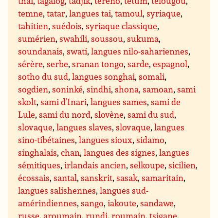
thaï
,
tagalog
,
tadjik
,
tereno
,
tetum
,
télougou
,
temne
,
tatar
,
langues tai
,
tamoul
,
syriaque
,
tahitien
,
suédois
,
syriaque classique
,
sumérien
,
swahili
,
soussou
,
sukuma
,
soundanais
,
swati
,
langues nilo-sahariennes
,
sérère
,
serbe
,
sranan tongo
,
sarde
,
espagnol
,
sotho du sud
,
langues songhai
,
somali
,
sogdien
,
soninké
,
sindhi
,
shona
,
samoan
,
sami
skolt
,
sami d’Inari
,
langues sames
,
sami de
Lule
,
sami du nord
,
slovène
,
sami du sud
,
slovaque
,
langues slaves
,
slovaque
,
langues
sino-tibétaines
,
langues sioux
,
sidamo
,
singhalais
,
chan
,
langues des signes
,
langues
sémitiques
,
irlandais ancien
,
selkoupe
,
sicilien
,
écossais
,
santal
,
sanskrit
,
sasak
,
samaritain
,
langues salishennes
,
langues sud-
amérindiennes
,
sango
,
iakoute
,
sandawe
,
russe
,
aroumain
,
rundi
,
roumain
,
tsigane
,