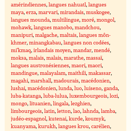
amérindiennes
,
langues nahuatl
,
langues
maya
,
erza
,
marvari
,
mirandais
,
muskogee
,
langues mounda
,
multilingue
,
moré
,
mongol
,
mohawk
,
langues manobo
,
mandchou
,
manipuri
,
malgache
,
maltais
,
langues môn-
khmer
,
minangkabau
,
langues non codées
,
mi’kmaq
,
irlandais moyen
,
mandar
,
mendé
,
moksa
,
malais
,
malais
,
marathe
,
massaï
,
langues austronésiennes
,
maori
,
maori
,
mandingue
,
malayalam
,
maithili
,
makassar
,
magahi
,
marshall
,
madourais
,
macédonien
,
lushai
,
macédonien
,
lunda
,
luo
,
luiseno
,
ganda
,
luba-katanga
,
luba-lulua
,
luxembourgeois
,
lozi
,
mongo
,
lituanien
,
lingala
,
lezghien
,
limbourgeois
,
latin
,
letton
,
lao
,
lahnda
,
lamba
,
judéo-espagnol
,
kutenai
,
kurde
,
koumyk
,
kuanyama
,
kurukh
,
langues krou
,
carélien
,