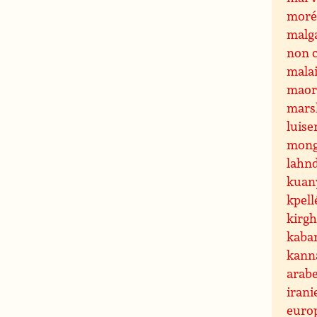
mor
malg
non 
mala
maor
mars
luise
mon
lahn
kuan
kpell
kirgh
kaba
kann
arab
iran
euro