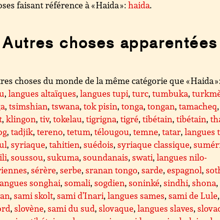
ses faisant référence à « Haida » :
haida
.
Autres choses apparentées
res choses du monde de la même catégorie que « Haida » 
lu
,
langues altaïques
,
langues tupi
,
turc
,
tumbuka
,
turkm
ga
,
tsimshian
,
tswana
,
tok pisin
,
tonga
,
tongan
,
tamacheq
,
t
,
klingon
,
tiv
,
tokelau
,
tigrigna
,
tigré
,
tibétain
,
tibétain
,
th
og
,
tadjik
,
tereno
,
tetum
,
télougou
,
temne
,
tatar
,
langues t
ul
,
syriaque
,
tahitien
,
suédois
,
syriaque classique
,
sumér
li
,
soussou
,
sukuma
,
soundanais
,
swati
,
langues nilo-
riennes
,
sérère
,
serbe
,
sranan tongo
,
sarde
,
espagnol
,
sot
langues songhai
,
somali
,
sogdien
,
soninké
,
sindhi
,
shona
,
an
,
sami skolt
,
sami d’Inari
,
langues sames
,
sami de Lule
ord
,
slovène
,
sami du sud
,
slovaque
,
langues slaves
,
slova