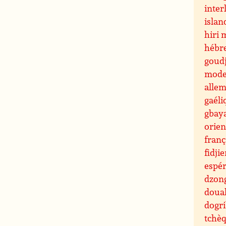
inter
islan
hiri 
hébr
goudj
mode
alle
gaéli
gbay
orien
fran
fidji
espé
dzon
doua
dogr
tchè