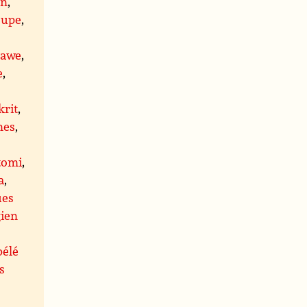
an
,
oupe
,
dawe
,
e
,
krit
,
nes
,
tomi
,
a
,
ues
ien
bélé
s