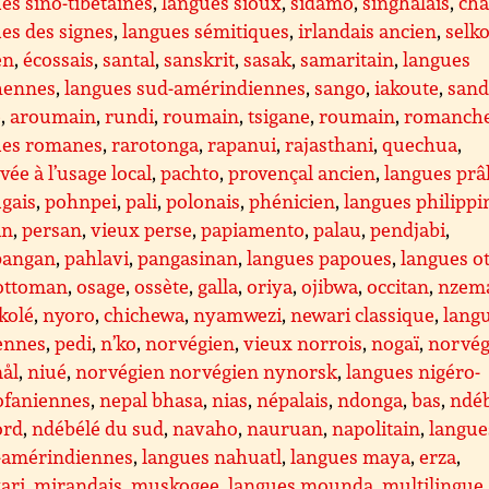
es sino-tibétaines
,
langues sioux
,
sidamo
,
singhalais
,
ch
es des signes
,
langues sémitiques
,
irlandais ancien
,
selk
en
,
écossais
,
santal
,
sanskrit
,
sasak
,
samaritain
,
langues
shennes
,
langues sud-amérindiennes
,
sango
,
iakoute
,
san
e
,
aroumain
,
rundi
,
roumain
,
tsigane
,
roumain
,
romanch
ues romanes
,
rarotonga
,
rapanui
,
rajasthani
,
quechua
,
vée à l’usage local
,
pachto
,
provençal ancien
,
langues prâ
gais
,
pohnpei
,
pali
,
polonais
,
phénicien
,
langues philippi
an
,
persan
,
vieux perse
,
papiamento
,
palau
,
pendjabi
,
angan
,
pahlavi
,
pangasinan
,
langues papoues
,
langues o
 ottoman
,
osage
,
ossète
,
galla
,
oriya
,
ojibwa
,
occitan
,
nzem
kolé
,
nyoro
,
chichewa
,
nyamwezi
,
newari classique
,
lang
ennes
,
pedi
,
n’ko
,
norvégien
,
vieux norrois
,
nogaï
,
norvég
ål
,
niué
,
norvégien norvégien nynorsk
,
langues nigéro-
ofaniennes
,
nepal bhasa
,
nias
,
népalais
,
ndonga
,
bas
,
ndé
ord
,
ndébélé du sud
,
navaho
,
nauruan
,
napolitain
,
langue
-amérindiennes
,
langues nahuatl
,
langues maya
,
erza
,
ari
,
mirandais
,
muskogee
,
langues mounda
,
multilingue
,