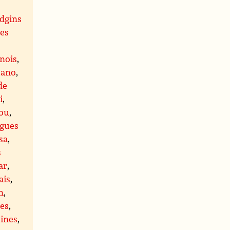
idgins
es
inois
,
uano
,
de
i
,
tou
,
ngues
sa
,
s
ar
,
ais
,
n
,
es
,
ines
,