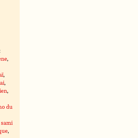
:
ène
,
aï
,
ai
,
ien
,
ho du
,
sami
que
,