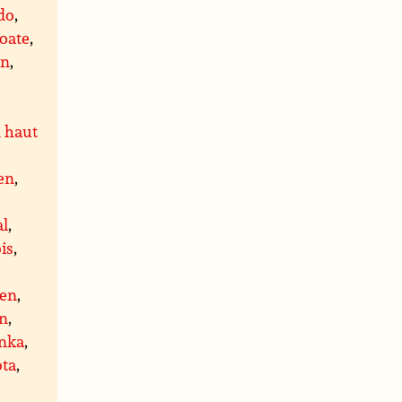
do
,
oate
,
on
,
 haut
en
,
al
,
is
,
ien
,
en
,
inka
,
ota
,