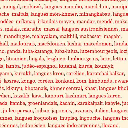
é
,
mongol
,
mohawk
,
langues manobo
,
mandchou
,
manipu
ache
,
maltais
,
langues môn-khmer
,
minangkabau
,
langu
codées
,
mi’kmaq
,
irlandais moyen
,
mandar
,
mendé
,
moks
is
,
malais
,
marathe
,
massaï
,
langues austronésiennes
,
ma
i
,
mandingue
,
malayalam
,
maithili
,
makassar
,
magahi
,
hall
,
madourais
,
macédonien
,
lushai
,
macédonien
,
lunda
no
,
ganda
,
luba-katanga
,
luba-lulua
,
luxembourgeois
,
lozi
go
,
lituanien
,
lingala
,
lezghien
,
limbourgeois
,
latin
,
letton
da
,
lamba
,
judéo-espagnol
,
kutenai
,
kurde
,
koumyk
,
yama
,
kurukh
,
langues krou
,
carélien
,
karatchai balkar
,
é
,
kosrae
,
kongo
,
coréen
,
konkani
,
kom
,
kimbundu
,
rwan
iz
,
kikuyu
,
khotanais
,
khmer central
,
khasi
,
langues kho
rdien
,
kazakh
,
kawi
,
kanouri
,
kashmiri
,
langues karen
,
ada
,
kamba
,
groenlandais
,
kachin
,
karakalpak
,
kabyle
,
ju
e
,
judéo-persan
,
lojban
,
japonais
,
javanais
,
italien
,
langue
iennes
,
langues iroquoises
,
inupiaq
,
ingouche
,
langues in
péennes
,
indonésien
,
langues indo-aryennes
,
ilocano
,