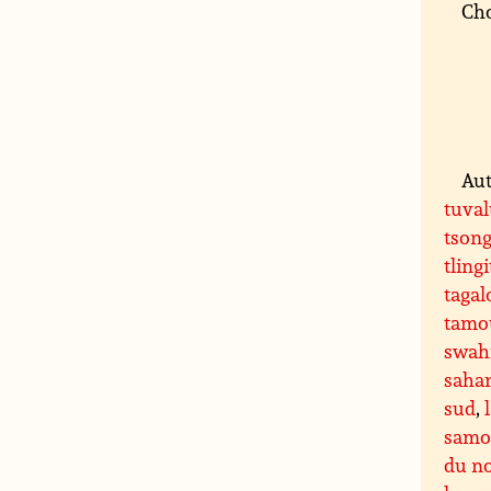
Cho
Aut
tuva
tson
tlingi
tagal
tamo
swahi
saha
sud
,
samo
du n