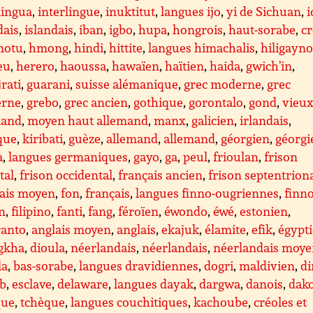
lingua
,
interlingue
,
inuktitut
,
langues ijo
,
yi de Sichuan
,
i
dais
,
islandais
,
iban
,
igbo
,
hupa
,
hongrois
,
haut-sorabe
,
cr
motu
,
hmong
,
hindi
,
hittite
,
langues himachalis
,
hiligayn
eu
,
herero
,
haoussa
,
hawaïen
,
haïtien
,
haida
,
gwich’in
,
rati
,
guarani
,
suisse alémanique
,
grec moderne
,
grec
rne
,
grebo
,
grec ancien
,
gothique
,
gorontalo
,
gond
,
vieux
mand
,
moyen haut allemand
,
manx
,
galicien
,
irlandais
,
que
,
kiribati
,
guèze
,
allemand
,
allemand
,
géorgien
,
géorgi
a
,
langues germaniques
,
gayo
,
ga
,
peul
,
frioulan
,
frison
tal
,
frison occidental
,
français ancien
,
frison septentrion
çais moyen
,
fon
,
français
,
langues finno-ougriennes
,
finno
en
,
filipino
,
fanti
,
fang
,
féroïen
,
éwondo
,
éwé
,
estonien
,
ranto
,
anglais moyen
,
anglais
,
ekajuk
,
élamite
,
efik
,
égypt
gkha
,
dioula
,
néerlandais
,
néerlandais
,
néerlandais moy
la
,
bas-sorabe
,
langues dravidiennes
,
dogri
,
maldivien
,
d
ib
,
esclave
,
delaware
,
langues dayak
,
dargwa
,
danois
,
dak
que
,
tchèque
,
langues couchitiques
,
kachoube
,
créoles et