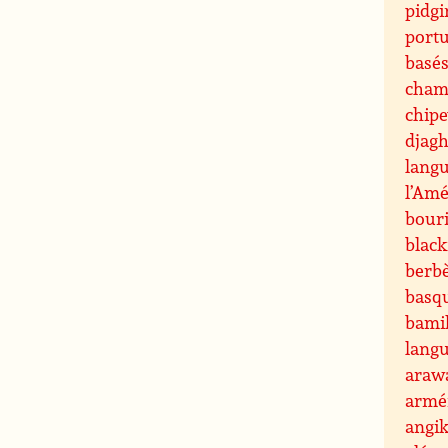
pidgi
portu
basés
cham
chip
djagh
lang
l’Amé
bouri
black
berb
basq
bami
langu
araw
armé
angi