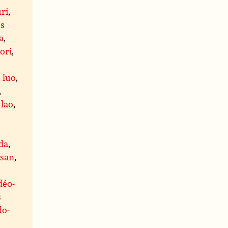
ri
,
es
a
,
ori
,
,
luo
,
,
,
lao
,
da
,
ïsan
,
déo-
s
do-