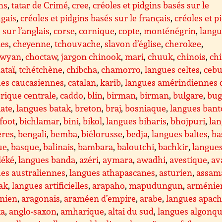
ns
,
tatar de Crimé
,
cree
,
créoles et pidgins basés sur le
gais
,
créoles et pidgins basés sur le français
,
créoles et p
 sur l’anglais
,
corse
,
cornique
,
copte
,
monténégrin
,
langu
es
,
cheyenne
,
tchouvache
,
slavon d’église
,
cherokee
,
ewyan
,
choctaw
,
jargon chinook
,
mari
,
chuuk
,
chinois
,
ch
ataï
,
tchétchène
,
chibcha
,
chamorro
,
langues celtes
,
ceb
ues caucasiennes
,
catalan
,
karib
,
langues amérindiennes 
rique centrale
,
caddo
,
blin
,
birman
,
birman
,
bulgare
,
bug
ate
,
langues batak
,
breton
,
braj
,
bosniaque
,
langues ban
foot
,
bichlamar
,
bini
,
bikol
,
langues biharis
,
bhojpuri
,
la
ères
,
bengali
,
bemba
,
biélorusse
,
bedja
,
langues baltes
,
ba
ue
,
basque
,
balinais
,
bambara
,
baloutchi
,
bachkir
,
langue
léké
,
langues banda
,
azéri
,
aymara
,
awadhi
,
avestique
,
av
es australiennes
,
langues athapascanes
,
asturien
,
assam
ak
,
langues artificielles
,
arapaho
,
mapudungun
,
arménie
nien
,
aragonais
,
araméen d’empire
,
arabe
,
langues apach
ka
,
anglo-saxon
,
amharique
,
altai du sud
,
langues algonqu