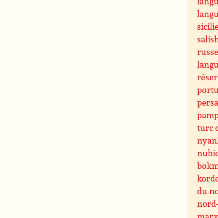
langu
langu
sicili
sali
russ
lang
réser
portu
pers
pamp
turc
nyan
nubi
bokm
kord
du n
nord
marv