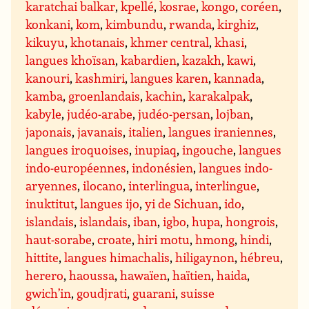
karatchai balkar
,
kpellé
,
kosrae
,
kongo
,
coréen
,
konkani
,
kom
,
kimbundu
,
rwanda
,
kirghiz
,
kikuyu
,
khotanais
,
khmer central
,
khasi
,
langues khoïsan
,
kabardien
,
kazakh
,
kawi
,
kanouri
,
kashmiri
,
langues karen
,
kannada
,
kamba
,
groenlandais
,
kachin
,
karakalpak
,
kabyle
,
judéo-arabe
,
judéo-persan
,
lojban
,
japonais
,
javanais
,
italien
,
langues iraniennes
,
langues iroquoises
,
inupiaq
,
ingouche
,
langues
indo-européennes
,
indonésien
,
langues indo-
aryennes
,
ilocano
,
interlingua
,
interlingue
,
inuktitut
,
langues ijo
,
yi de Sichuan
,
ido
,
islandais
,
islandais
,
iban
,
igbo
,
hupa
,
hongrois
,
haut-sorabe
,
croate
,
hiri motu
,
hmong
,
hindi
,
hittite
,
langues himachalis
,
hiligaynon
,
hébreu
,
herero
,
haoussa
,
hawaïen
,
haïtien
,
haida
,
gwich’in
,
goudjrati
,
guarani
,
suisse