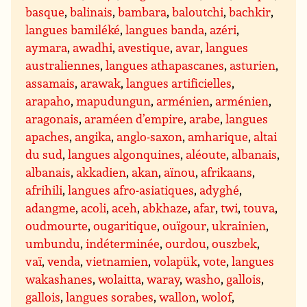
basque
,
balinais
,
bambara
,
baloutchi
,
bachkir
,
langues bamiléké
,
langues banda
,
azéri
,
aymara
,
awadhi
,
avestique
,
avar
,
langues
australiennes
,
langues athapascanes
,
asturien
,
assamais
,
arawak
,
langues artificielles
,
arapaho
,
mapudungun
,
arménien
,
arménien
,
aragonais
,
araméen d’empire
,
arabe
,
langues
apaches
,
angika
,
anglo-saxon
,
amharique
,
altai
du sud
,
langues algonquines
,
aléoute
,
albanais
,
albanais
,
akkadien
,
akan
,
aïnou
,
afrikaans
,
afrihili
,
langues afro-asiatiques
,
adyghé
,
adangme
,
acoli
,
aceh
,
abkhaze
,
afar
,
twi
,
touva
,
oudmourte
,
ougaritique
,
ouïgour
,
ukrainien
,
umbundu
,
indéterminée
,
ourdou
,
ouszbek
,
vaï
,
venda
,
vietnamien
,
volapük
,
vote
,
langues
wakashanes
,
wolaitta
,
waray
,
washo
,
gallois
,
gallois
,
langues sorabes
,
wallon
,
wolof
,