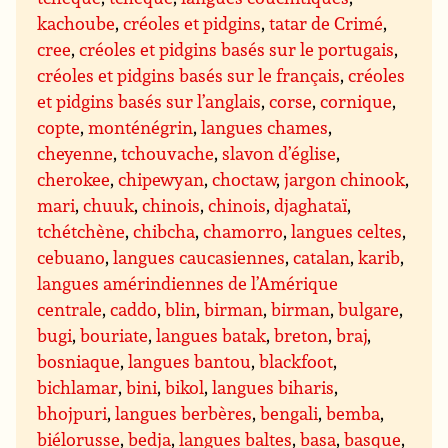
kachoube
,
créoles et pidgins
,
tatar de Crimé
,
cree
,
créoles et pidgins basés sur le portugais
,
créoles et pidgins basés sur le français
,
créoles
et pidgins basés sur l’anglais
,
corse
,
cornique
,
copte
,
monténégrin
,
langues chames
,
cheyenne
,
tchouvache
,
slavon d’église
,
cherokee
,
chipewyan
,
choctaw
,
jargon chinook
,
mari
,
chuuk
,
chinois
,
chinois
,
djaghataï
,
tchétchène
,
chibcha
,
chamorro
,
langues celtes
,
cebuano
,
langues caucasiennes
,
catalan
,
karib
,
langues amérindiennes de l’Amérique
centrale
,
caddo
,
blin
,
birman
,
birman
,
bulgare
,
bugi
,
bouriate
,
langues batak
,
breton
,
braj
,
bosniaque
,
langues bantou
,
blackfoot
,
bichlamar
,
bini
,
bikol
,
langues biharis
,
bhojpuri
,
langues berbères
,
bengali
,
bemba
,
biélorusse
,
bedja
,
langues baltes
,
basa
,
basque
,