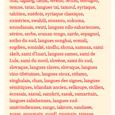
thaï
,
tagalog
,
tadjik
,
tereno
,
tetum
,
télougou
,
temne
,
tatar
,
langues tai
,
tamoul
,
syriaque
,
tahitien
,
suédois
,
syriaque classique
,
sumérien
,
swahili
,
soussou
,
sukuma
,
soundanais
,
swati
,
langues nilo-sahariennes
,
sérère
,
serbe
,
sranan tongo
,
sarde
,
espagnol
,
sotho du sud
,
langues songhai
,
somali
,
sogdien
,
soninké
,
sindhi
,
shona
,
samoan
,
sami
skolt
,
sami d’Inari
,
langues sames
,
sami de
Lule
,
sami du nord
,
slovène
,
sami du sud
,
slovaque
,
langues slaves
,
slovaque
,
langues
sino-tibétaines
,
langues sioux
,
sidamo
,
singhalais
,
chan
,
langues des signes
,
langues
sémitiques
,
irlandais ancien
,
selkoupe
,
sicilien
,
écossais
,
santal
,
sanskrit
,
sasak
,
samaritain
,
langues salishennes
,
langues sud-
amérindiennes
,
sango
,
iakoute
,
sandawe
,
russe
,
aroumain
,
rundi
,
roumain
,
tsigane
,