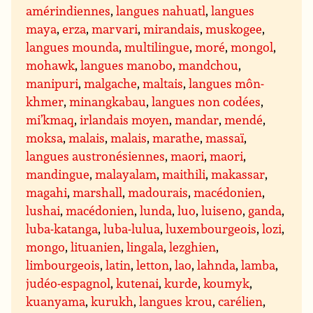
amérindiennes
,
langues nahuatl
,
langues
maya
,
erza
,
marvari
,
mirandais
,
muskogee
,
langues mounda
,
multilingue
,
moré
,
mongol
,
mohawk
,
langues manobo
,
mandchou
,
manipuri
,
malgache
,
maltais
,
langues môn-
khmer
,
minangkabau
,
langues non codées
,
mi’kmaq
,
irlandais moyen
,
mandar
,
mendé
,
moksa
,
malais
,
malais
,
marathe
,
massaï
,
langues austronésiennes
,
maori
,
maori
,
mandingue
,
malayalam
,
maithili
,
makassar
,
magahi
,
marshall
,
madourais
,
macédonien
,
lushai
,
macédonien
,
lunda
,
luo
,
luiseno
,
ganda
,
luba-katanga
,
luba-lulua
,
luxembourgeois
,
lozi
,
mongo
,
lituanien
,
lingala
,
lezghien
,
limbourgeois
,
latin
,
letton
,
lao
,
lahnda
,
lamba
,
judéo-espagnol
,
kutenai
,
kurde
,
koumyk
,
kuanyama
,
kurukh
,
langues krou
,
carélien
,