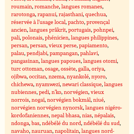
roumain
,
romanche
,
langues romanes
,
rarotonga
,
rapanui
,
rajasthani
,
quechua
,
réservée à l’usage local
,
pachto
,
provençal
ancien
,
langues prâkrit
,
portugais
,
pohnpei
,
pali
,
polonais
,
phénicien
,
langues philippines
,
persan
,
persan
,
vieux perse
,
papiamento
,
palau
,
pendjabi
,
pampangan
,
pahlavi
,
pangasinan
,
langues papoues
,
langues otomi
,
turc ottoman
,
osage
,
ossète
,
galla
,
oriya
,
ojibwa
,
occitan
,
nzema
,
nyankolé
,
nyoro
,
chichewa
,
nyamwezi
,
newari classique
,
langues
nubiennes
,
pedi
,
n’ko
,
norvégien
,
vieux
norrois
,
nogaï
,
norvégien bokmål
,
niué
,
norvégien norvégien nynorsk
,
langues nigéro-
kordofaniennes
,
nepal bhasa
,
nias
,
népalais
,
ndonga
,
bas
,
ndébélé du nord
,
ndébélé du sud
,
navaho
,
nauruan
,
napolitain
,
langues nord-