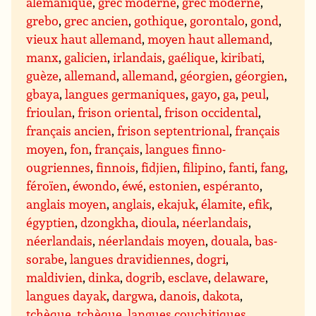
alémanique
,
grec moderne
,
grec moderne
,
grebo
,
grec ancien
,
gothique
,
gorontalo
,
gond
,
vieux haut allemand
,
moyen haut allemand
,
manx
,
galicien
,
irlandais
,
gaélique
,
kiribati
,
guèze
,
allemand
,
allemand
,
géorgien
,
géorgien
,
gbaya
,
langues germaniques
,
gayo
,
ga
,
peul
,
frioulan
,
frison oriental
,
frison occidental
,
français ancien
,
frison septentrional
,
français
moyen
,
fon
,
français
,
langues finno-
ougriennes
,
finnois
,
fidjien
,
filipino
,
fanti
,
fang
,
féroïen
,
éwondo
,
éwé
,
estonien
,
espéranto
,
anglais moyen
,
anglais
,
ekajuk
,
élamite
,
efik
,
égyptien
,
dzongkha
,
dioula
,
néerlandais
,
néerlandais
,
néerlandais moyen
,
douala
,
bas-
sorabe
,
langues dravidiennes
,
dogri
,
maldivien
,
dinka
,
dogrib
,
esclave
,
delaware
,
langues dayak
,
dargwa
,
danois
,
dakota
,
tchèque
,
tchèque
,
langues couchitiques
,