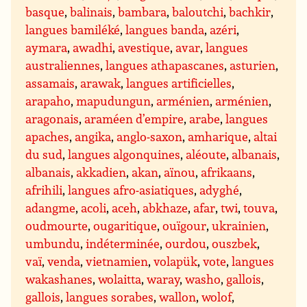
basque
,
balinais
,
bambara
,
baloutchi
,
bachkir
,
langues bamiléké
,
langues banda
,
azéri
,
aymara
,
awadhi
,
avestique
,
avar
,
langues
australiennes
,
langues athapascanes
,
asturien
,
assamais
,
arawak
,
langues artificielles
,
arapaho
,
mapudungun
,
arménien
,
arménien
,
aragonais
,
araméen d’empire
,
arabe
,
langues
apaches
,
angika
,
anglo-saxon
,
amharique
,
altai
du sud
,
langues algonquines
,
aléoute
,
albanais
,
albanais
,
akkadien
,
akan
,
aïnou
,
afrikaans
,
afrihili
,
langues afro-asiatiques
,
adyghé
,
adangme
,
acoli
,
aceh
,
abkhaze
,
afar
,
twi
,
touva
,
oudmourte
,
ougaritique
,
ouïgour
,
ukrainien
,
umbundu
,
indéterminée
,
ourdou
,
ouszbek
,
vaï
,
venda
,
vietnamien
,
volapük
,
vote
,
langues
wakashanes
,
wolaitta
,
waray
,
washo
,
gallois
,
gallois
,
langues sorabes
,
wallon
,
wolof
,