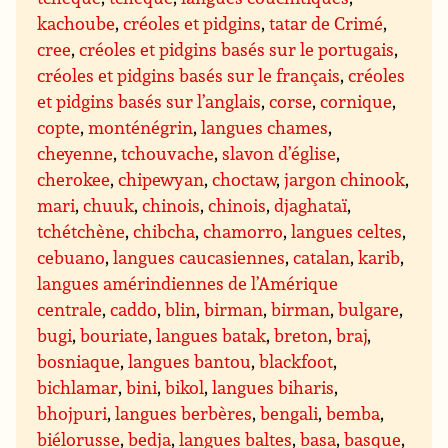
kachoube
,
créoles et pidgins
,
tatar de Crimé
,
cree
,
créoles et pidgins basés sur le portugais
,
créoles et pidgins basés sur le français
,
créoles
et pidgins basés sur l’anglais
,
corse
,
cornique
,
copte
,
monténégrin
,
langues chames
,
cheyenne
,
tchouvache
,
slavon d’église
,
cherokee
,
chipewyan
,
choctaw
,
jargon chinook
,
mari
,
chuuk
,
chinois
,
chinois
,
djaghataï
,
tchétchène
,
chibcha
,
chamorro
,
langues celtes
,
cebuano
,
langues caucasiennes
,
catalan
,
karib
,
langues amérindiennes de l’Amérique
centrale
,
caddo
,
blin
,
birman
,
birman
,
bulgare
,
bugi
,
bouriate
,
langues batak
,
breton
,
braj
,
bosniaque
,
langues bantou
,
blackfoot
,
bichlamar
,
bini
,
bikol
,
langues biharis
,
bhojpuri
,
langues berbères
,
bengali
,
bemba
,
biélorusse
,
bedja
,
langues baltes
,
basa
,
basque
,