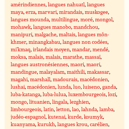
amérindiennes
,
langues nahuatl
,
langues
maya
,
erza
,
marvari
,
mirandais
,
muskogee
,
langues mounda
,
multilingue
,
moré
,
mongol
,
mohawk
,
langues manobo
,
mandchou
,
manipuri
,
malgache
,
maltais
,
langues môn-
khmer
,
minangkabau
,
langues non codées
,
mi’kmaq
,
irlandais moyen
,
mandar
,
mendé
,
moksa
,
malais
,
malais
,
marathe
,
massaï
,
langues austronésiennes
,
maori
,
maori
,
mandingue
,
malayalam
,
maithili
,
makassar
,
magahi
,
marshall
,
madourais
,
macédonien
,
lushai
,
macédonien
,
lunda
,
luo
,
luiseno
,
ganda
,
luba-katanga
,
luba-lulua
,
luxembourgeois
,
lozi
,
mongo
,
lituanien
,
lingala
,
lezghien
,
limbourgeois
,
latin
,
letton
,
lao
,
lahnda
,
lamba
,
judéo-espagnol
,
kutenai
,
kurde
,
koumyk
,
kuanyama
,
kurukh
,
langues krou
,
carélien
,