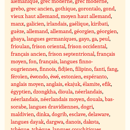
alémanique
,
grec moderne
,
grec moderne
,
grebo
,
grec ancien
,
gothique
,
gorontalo
,
gond
,
vieux haut allemand
,
moyen haut allemand
,
manx
,
galicien
,
irlandais
,
gaélique
,
kiribati
,
guèze
,
allemand
,
allemand
,
géorgien
,
géorgien
,
gbaya
,
langues germaniques
,
gayo
,
ga
,
peul
,
frioulan
,
frison oriental
,
frison occidental
,
français ancien
,
frison septentrional
,
français
moyen
,
fon
,
français
,
langues finno-
ougriennes
,
finnois
,
fidjien
,
filipino
,
fanti
,
fang
,
féroïen
,
éwondo
,
éwé
,
estonien
,
espéranto
,
anglais moyen
,
anglais
,
ekajuk
,
élamite
,
efik
,
égyptien
,
dzongkha
,
dioula
,
néerlandais
,
néerlandais
,
néerlandais moyen
,
douala
,
bas-
sorabe
,
langues dravidiennes
,
dogri
,
maldivien
,
dinka
,
dogrib
,
esclave
,
delaware
,
langues dayak
,
dargwa
,
danois
,
dakota
,
tchèque
,
tchèque
,
langues couchitiques
,