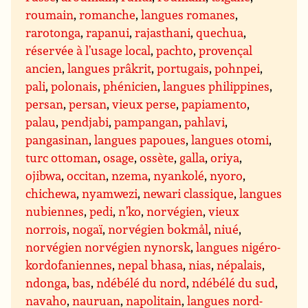
roumain
,
romanche
,
langues romanes
,
rarotonga
,
rapanui
,
rajasthani
,
quechua
,
réservée à l’usage local
,
pachto
,
provençal
ancien
,
langues prâkrit
,
portugais
,
pohnpei
,
pali
,
polonais
,
phénicien
,
langues philippines
,
persan
,
persan
,
vieux perse
,
papiamento
,
palau
,
pendjabi
,
pampangan
,
pahlavi
,
pangasinan
,
langues papoues
,
langues otomi
,
turc ottoman
,
osage
,
ossète
,
galla
,
oriya
,
ojibwa
,
occitan
,
nzema
,
nyankolé
,
nyoro
,
chichewa
,
nyamwezi
,
newari classique
,
langues
nubiennes
,
pedi
,
n’ko
,
norvégien
,
vieux
norrois
,
nogaï
,
norvégien bokmål
,
niué
,
norvégien norvégien nynorsk
,
langues nigéro-
kordofaniennes
,
nepal bhasa
,
nias
,
népalais
,
ndonga
,
bas
,
ndébélé du nord
,
ndébélé du sud
,
navaho
,
nauruan
,
napolitain
,
langues nord-