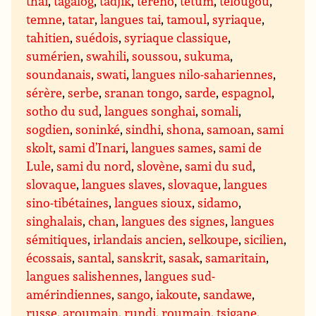
thaï
,
tagalog
,
tadjik
,
tereno
,
tetum
,
télougou
,
temne
,
tatar
,
langues tai
,
tamoul
,
syriaque
,
tahitien
,
suédois
,
syriaque classique
,
sumérien
,
swahili
,
soussou
,
sukuma
,
soundanais
,
swati
,
langues nilo-sahariennes
,
sérère
,
serbe
,
sranan tongo
,
sarde
,
espagnol
,
sotho du sud
,
langues songhai
,
somali
,
sogdien
,
soninké
,
sindhi
,
shona
,
samoan
,
sami
skolt
,
sami d’Inari
,
langues sames
,
sami de
Lule
,
sami du nord
,
slovène
,
sami du sud
,
slovaque
,
langues slaves
,
slovaque
,
langues
sino-tibétaines
,
langues sioux
,
sidamo
,
singhalais
,
chan
,
langues des signes
,
langues
sémitiques
,
irlandais ancien
,
selkoupe
,
sicilien
,
écossais
,
santal
,
sanskrit
,
sasak
,
samaritain
,
langues salishennes
,
langues sud-
amérindiennes
,
sango
,
iakoute
,
sandawe
,
russe
,
aroumain
,
rundi
,
roumain
,
tsigane
,