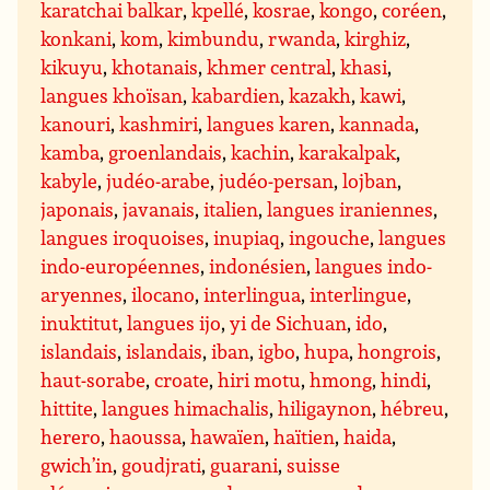
karatchai balkar
,
kpellé
,
kosrae
,
kongo
,
coréen
,
konkani
,
kom
,
kimbundu
,
rwanda
,
kirghiz
,
kikuyu
,
khotanais
,
khmer central
,
khasi
,
langues khoïsan
,
kabardien
,
kazakh
,
kawi
,
kanouri
,
kashmiri
,
langues karen
,
kannada
,
kamba
,
groenlandais
,
kachin
,
karakalpak
,
kabyle
,
judéo-arabe
,
judéo-persan
,
lojban
,
japonais
,
javanais
,
italien
,
langues iraniennes
,
langues iroquoises
,
inupiaq
,
ingouche
,
langues
indo-européennes
,
indonésien
,
langues indo-
aryennes
,
ilocano
,
interlingua
,
interlingue
,
inuktitut
,
langues ijo
,
yi de Sichuan
,
ido
,
islandais
,
islandais
,
iban
,
igbo
,
hupa
,
hongrois
,
haut-sorabe
,
croate
,
hiri motu
,
hmong
,
hindi
,
hittite
,
langues himachalis
,
hiligaynon
,
hébreu
,
herero
,
haoussa
,
hawaïen
,
haïtien
,
haida
,
gwich’in
,
goudjrati
,
guarani
,
suisse