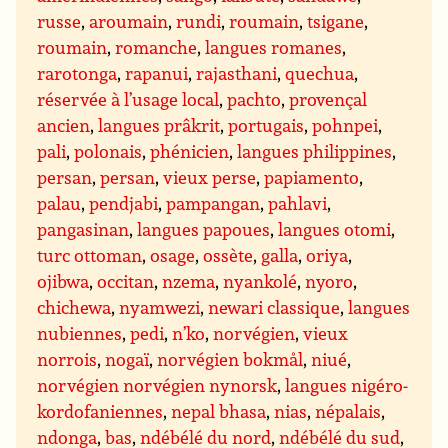
russe
,
aroumain
,
rundi
,
roumain
,
tsigane
,
roumain
,
romanche
,
langues romanes
,
rarotonga
,
rapanui
,
rajasthani
,
quechua
,
réservée à l’usage local
,
pachto
,
provençal
ancien
,
langues prâkrit
,
portugais
,
pohnpei
,
pali
,
polonais
,
phénicien
,
langues philippines
,
persan
,
persan
,
vieux perse
,
papiamento
,
palau
,
pendjabi
,
pampangan
,
pahlavi
,
pangasinan
,
langues papoues
,
langues otomi
,
turc ottoman
,
osage
,
ossète
,
galla
,
oriya
,
ojibwa
,
occitan
,
nzema
,
nyankolé
,
nyoro
,
chichewa
,
nyamwezi
,
newari classique
,
langues
nubiennes
,
pedi
,
n’ko
,
norvégien
,
vieux
norrois
,
nogaï
,
norvégien bokmål
,
niué
,
norvégien norvégien nynorsk
,
langues nigéro-
kordofaniennes
,
nepal bhasa
,
nias
,
népalais
,
ndonga
,
bas
,
ndébélé du nord
,
ndébélé du sud
,