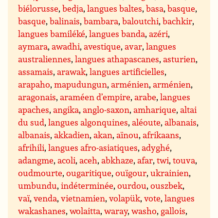
biélorusse
,
bedja
,
langues baltes
,
basa
,
basque
,
basque
,
balinais
,
bambara
,
baloutchi
,
bachkir
,
langues bamiléké
,
langues banda
,
azéri
,
aymara
,
awadhi
,
avestique
,
avar
,
langues
australiennes
,
langues athapascanes
,
asturien
,
assamais
,
arawak
,
langues artificielles
,
arapaho
,
mapudungun
,
arménien
,
arménien
,
aragonais
,
araméen d’empire
,
arabe
,
langues
apaches
,
angika
,
anglo-saxon
,
amharique
,
altai
du sud
,
langues algonquines
,
aléoute
,
albanais
,
albanais
,
akkadien
,
akan
,
aïnou
,
afrikaans
,
afrihili
,
langues afro-asiatiques
,
adyghé
,
adangme
,
acoli
,
aceh
,
abkhaze
,
afar
,
twi
,
touva
,
oudmourte
,
ougaritique
,
ouïgour
,
ukrainien
,
umbundu
,
indéterminée
,
ourdou
,
ouszbek
,
vaï
,
venda
,
vietnamien
,
volapük
,
vote
,
langues
wakashanes
,
wolaitta
,
waray
,
washo
,
gallois
,