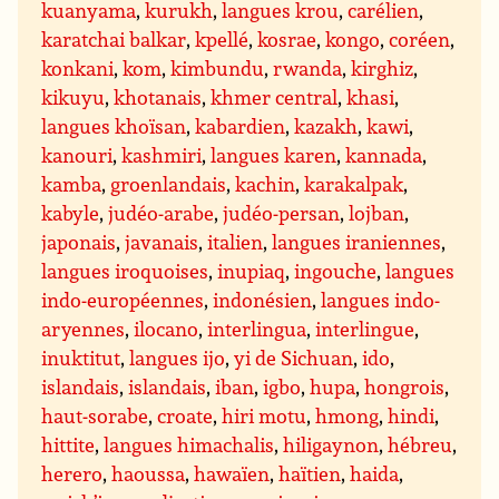
kuanyama
,
kurukh
,
langues krou
,
carélien
,
karatchai balkar
,
kpellé
,
kosrae
,
kongo
,
coréen
,
konkani
,
kom
,
kimbundu
,
rwanda
,
kirghiz
,
kikuyu
,
khotanais
,
khmer central
,
khasi
,
langues khoïsan
,
kabardien
,
kazakh
,
kawi
,
kanouri
,
kashmiri
,
langues karen
,
kannada
,
kamba
,
groenlandais
,
kachin
,
karakalpak
,
kabyle
,
judéo-arabe
,
judéo-persan
,
lojban
,
japonais
,
javanais
,
italien
,
langues iraniennes
,
langues iroquoises
,
inupiaq
,
ingouche
,
langues
indo-européennes
,
indonésien
,
langues indo-
aryennes
,
ilocano
,
interlingua
,
interlingue
,
inuktitut
,
langues ijo
,
yi de Sichuan
,
ido
,
islandais
,
islandais
,
iban
,
igbo
,
hupa
,
hongrois
,
haut-sorabe
,
croate
,
hiri motu
,
hmong
,
hindi
,
hittite
,
langues himachalis
,
hiligaynon
,
hébreu
,
herero
,
haoussa
,
hawaïen
,
haïtien
,
haida
,