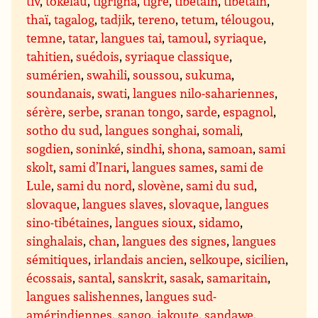
tiv
,
tokelau
,
tigrigna
,
tigré
,
tibétain
,
tibétain
,
thaï
,
tagalog
,
tadjik
,
tereno
,
tetum
,
télougou
,
temne
,
tatar
,
langues tai
,
tamoul
,
syriaque
,
tahitien
,
suédois
,
syriaque classique
,
sumérien
,
swahili
,
soussou
,
sukuma
,
soundanais
,
swati
,
langues nilo-sahariennes
,
sérère
,
serbe
,
sranan tongo
,
sarde
,
espagnol
,
sotho du sud
,
langues songhai
,
somali
,
sogdien
,
soninké
,
sindhi
,
shona
,
samoan
,
sami
skolt
,
sami d’Inari
,
langues sames
,
sami de
Lule
,
sami du nord
,
slovène
,
sami du sud
,
slovaque
,
langues slaves
,
slovaque
,
langues
sino-tibétaines
,
langues sioux
,
sidamo
,
singhalais
,
chan
,
langues des signes
,
langues
sémitiques
,
irlandais ancien
,
selkoupe
,
sicilien
,
écossais
,
santal
,
sanskrit
,
sasak
,
samaritain
,
langues salishennes
,
langues sud-
amérindiennes
,
sango
,
iakoute
,
sandawe
,