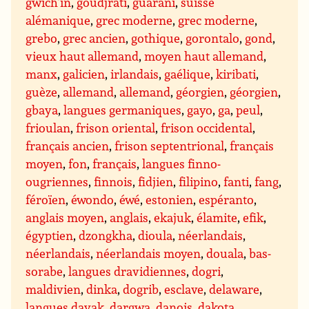
gwich’in
,
goudjrati
,
guarani
,
suisse
alémanique
,
grec moderne
,
grec moderne
,
grebo
,
grec ancien
,
gothique
,
gorontalo
,
gond
,
vieux haut allemand
,
moyen haut allemand
,
manx
,
galicien
,
irlandais
,
gaélique
,
kiribati
,
guèze
,
allemand
,
allemand
,
géorgien
,
géorgien
,
gbaya
,
langues germaniques
,
gayo
,
ga
,
peul
,
frioulan
,
frison oriental
,
frison occidental
,
français ancien
,
frison septentrional
,
français
moyen
,
fon
,
français
,
langues finno-
ougriennes
,
finnois
,
fidjien
,
filipino
,
fanti
,
fang
,
féroïen
,
éwondo
,
éwé
,
estonien
,
espéranto
,
anglais moyen
,
anglais
,
ekajuk
,
élamite
,
efik
,
égyptien
,
dzongkha
,
dioula
,
néerlandais
,
néerlandais
,
néerlandais moyen
,
douala
,
bas-
sorabe
,
langues dravidiennes
,
dogri
,
maldivien
,
dinka
,
dogrib
,
esclave
,
delaware
,
langues dayak
,
dargwa
,
danois
,
dakota
,