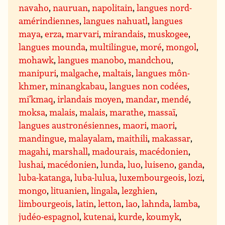
navaho
,
nauruan
,
napolitain
,
langues nord-
amérindiennes
,
langues nahuatl
,
langues
maya
,
erza
,
marvari
,
mirandais
,
muskogee
,
langues mounda
,
multilingue
,
moré
,
mongol
,
mohawk
,
langues manobo
,
mandchou
,
manipuri
,
malgache
,
maltais
,
langues môn-
khmer
,
minangkabau
,
langues non codées
,
mi’kmaq
,
irlandais moyen
,
mandar
,
mendé
,
moksa
,
malais
,
malais
,
marathe
,
massaï
,
langues austronésiennes
,
maori
,
maori
,
mandingue
,
malayalam
,
maithili
,
makassar
,
magahi
,
marshall
,
madourais
,
macédonien
,
lushai
,
macédonien
,
lunda
,
luo
,
luiseno
,
ganda
,
luba-katanga
,
luba-lulua
,
luxembourgeois
,
lozi
,
mongo
,
lituanien
,
lingala
,
lezghien
,
limbourgeois
,
latin
,
letton
,
lao
,
lahnda
,
lamba
,
judéo-espagnol
,
kutenai
,
kurde
,
koumyk
,