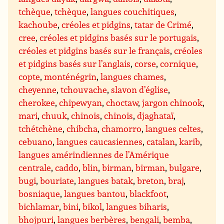
tchèque
,
tchèque
,
langues couchitiques
,
kachoube
,
créoles et pidgins
,
tatar de Crimé
,
cree
,
créoles et pidgins basés sur le portugais
,
créoles et pidgins basés sur le français
,
créoles
et pidgins basés sur l’anglais
,
corse
,
cornique
,
copte
,
monténégrin
,
langues chames
,
cheyenne
,
tchouvache
,
slavon d’église
,
cherokee
,
chipewyan
,
choctaw
,
jargon chinook
,
mari
,
chuuk
,
chinois
,
chinois
,
djaghataï
,
tchétchène
,
chibcha
,
chamorro
,
langues celtes
,
cebuano
,
langues caucasiennes
,
catalan
,
karib
,
langues amérindiennes de l’Amérique
centrale
,
caddo
,
blin
,
birman
,
birman
,
bulgare
,
bugi
,
bouriate
,
langues batak
,
breton
,
braj
,
bosniaque
,
langues bantou
,
blackfoot
,
bichlamar
,
bini
,
bikol
,
langues biharis
,
bhojpuri
,
langues berbères
,
bengali
,
bemba
,