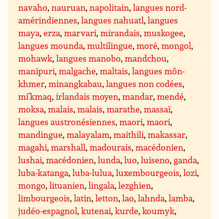
navaho
,
nauruan
,
napolitain
,
langues nord-
amérindiennes
,
langues nahuatl
,
langues
maya
,
erza
,
marvari
,
mirandais
,
muskogee
,
langues mounda
,
multilingue
,
moré
,
mongol
,
mohawk
,
langues manobo
,
mandchou
,
manipuri
,
malgache
,
maltais
,
langues môn-
khmer
,
minangkabau
,
langues non codées
,
mi’kmaq
,
irlandais moyen
,
mandar
,
mendé
,
moksa
,
malais
,
malais
,
marathe
,
massaï
,
langues austronésiennes
,
maori
,
maori
,
mandingue
,
malayalam
,
maithili
,
makassar
,
magahi
,
marshall
,
madourais
,
macédonien
,
lushai
,
macédonien
,
lunda
,
luo
,
luiseno
,
ganda
,
luba-katanga
,
luba-lulua
,
luxembourgeois
,
lozi
,
mongo
,
lituanien
,
lingala
,
lezghien
,
limbourgeois
,
latin
,
letton
,
lao
,
lahnda
,
lamba
,
judéo-espagnol
,
kutenai
,
kurde
,
koumyk
,