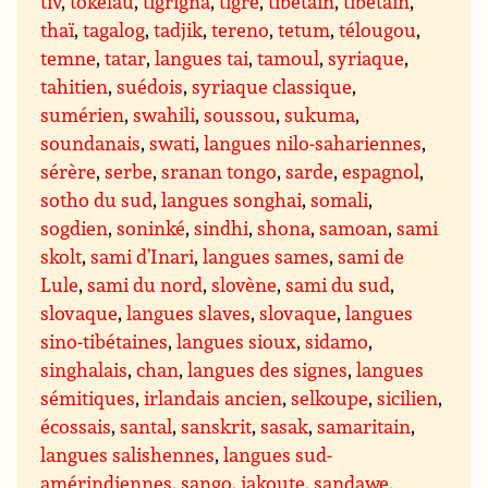
tiv
,
tokelau
,
tigrigna
,
tigré
,
tibétain
,
tibétain
,
thaï
,
tagalog
,
tadjik
,
tereno
,
tetum
,
télougou
,
temne
,
tatar
,
langues tai
,
tamoul
,
syriaque
,
tahitien
,
suédois
,
syriaque classique
,
sumérien
,
swahili
,
soussou
,
sukuma
,
soundanais
,
swati
,
langues nilo-sahariennes
,
sérère
,
serbe
,
sranan tongo
,
sarde
,
espagnol
,
sotho du sud
,
langues songhai
,
somali
,
sogdien
,
soninké
,
sindhi
,
shona
,
samoan
,
sami
skolt
,
sami d’Inari
,
langues sames
,
sami de
Lule
,
sami du nord
,
slovène
,
sami du sud
,
slovaque
,
langues slaves
,
slovaque
,
langues
sino-tibétaines
,
langues sioux
,
sidamo
,
singhalais
,
chan
,
langues des signes
,
langues
sémitiques
,
irlandais ancien
,
selkoupe
,
sicilien
,
écossais
,
santal
,
sanskrit
,
sasak
,
samaritain
,
langues salishennes
,
langues sud-
amérindiennes
,
sango
,
iakoute
,
sandawe
,