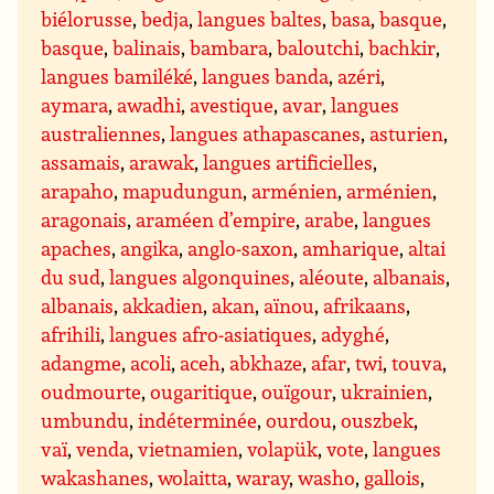
biélorusse
,
bedja
,
langues baltes
,
basa
,
basque
,
basque
,
balinais
,
bambara
,
baloutchi
,
bachkir
,
langues bamiléké
,
langues banda
,
azéri
,
aymara
,
awadhi
,
avestique
,
avar
,
langues
australiennes
,
langues athapascanes
,
asturien
,
assamais
,
arawak
,
langues artificielles
,
arapaho
,
mapudungun
,
arménien
,
arménien
,
aragonais
,
araméen d’empire
,
arabe
,
langues
apaches
,
angika
,
anglo-saxon
,
amharique
,
altai
du sud
,
langues algonquines
,
aléoute
,
albanais
,
albanais
,
akkadien
,
akan
,
aïnou
,
afrikaans
,
afrihili
,
langues afro-asiatiques
,
adyghé
,
adangme
,
acoli
,
aceh
,
abkhaze
,
afar
,
twi
,
touva
,
oudmourte
,
ougaritique
,
ouïgour
,
ukrainien
,
umbundu
,
indéterminée
,
ourdou
,
ouszbek
,
vaï
,
venda
,
vietnamien
,
volapük
,
vote
,
langues
wakashanes
,
wolaitta
,
waray
,
washo
,
gallois
,