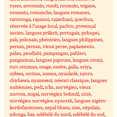
russe
,
aroumain
,
rundi
,
roumain
,
tsigane
,
roumain
,
romanche
,
langues romanes
,
rarotonga
,
rapanui
,
rajasthani
,
quechua
,
réservée à l’usage local
,
pachto
,
provençal
ancien
,
langues prâkrit
,
portugais
,
pohnpei
,
pali
,
polonais
,
phénicien
,
langues philippines
,
persan
,
persan
,
vieux perse
,
papiamento
,
palau
,
pendjabi
,
pampangan
,
pahlavi
,
pangasinan
,
langues papoues
,
langues otomi
,
turc ottoman
,
osage
,
ossète
,
galla
,
oriya
,
ojibwa
,
occitan
,
nzema
,
nyankolé
,
nyoro
,
chichewa
,
nyamwezi
,
newari classique
,
langues
nubiennes
,
pedi
,
n’ko
,
norvégien
,
vieux
norrois
,
nogaï
,
norvégien bokmål
,
niué
,
norvégien norvégien nynorsk
,
langues nigéro-
kordofaniennes
,
nepal bhasa
,
nias
,
népalais
,
ndonga
,
bas
,
ndébélé du nord
,
ndébélé du sud
,