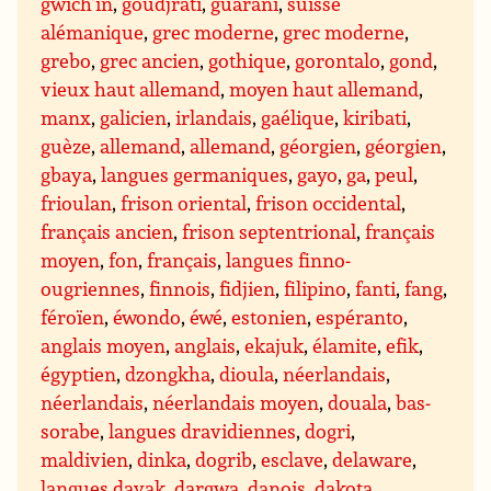
gwich’in
,
goudjrati
,
guarani
,
suisse
alémanique
,
grec moderne
,
grec moderne
,
grebo
,
grec ancien
,
gothique
,
gorontalo
,
gond
,
vieux haut allemand
,
moyen haut allemand
,
manx
,
galicien
,
irlandais
,
gaélique
,
kiribati
,
guèze
,
allemand
,
allemand
,
géorgien
,
géorgien
,
gbaya
,
langues germaniques
,
gayo
,
ga
,
peul
,
frioulan
,
frison oriental
,
frison occidental
,
français ancien
,
frison septentrional
,
français
moyen
,
fon
,
français
,
langues finno-
ougriennes
,
finnois
,
fidjien
,
filipino
,
fanti
,
fang
,
féroïen
,
éwondo
,
éwé
,
estonien
,
espéranto
,
anglais moyen
,
anglais
,
ekajuk
,
élamite
,
efik
,
égyptien
,
dzongkha
,
dioula
,
néerlandais
,
néerlandais
,
néerlandais moyen
,
douala
,
bas-
sorabe
,
langues dravidiennes
,
dogri
,
maldivien
,
dinka
,
dogrib
,
esclave
,
delaware
,
langues dayak
,
dargwa
,
danois
,
dakota
,