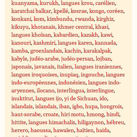
kuanyama
,
kurukh
,
langues krou
,
carélien
,
karatchai balkar
,
kpellé
,
kosrae
,
kongo
,
coréen
,
konkani
,
kom
,
kimbundu
,
rwanda
,
kirghiz
,
kikuyu
,
khotanais
,
khmer central
,
khasi
,
langues khoïsan
,
kabardien
,
kazakh
,
kawi
,
kanouri
,
kashmiri
,
langues karen
,
kannada
,
kamba
,
groenlandais
,
kachin
,
karakalpak
,
kabyle
,
judéo-arabe
,
judéo-persan
,
lojban
,
japonais
,
javanais
,
italien
,
langues iraniennes
,
langues iroquoises
,
inupiaq
,
ingouche
,
langues
indo-européennes
,
indonésien
,
langues indo-
aryennes
,
ilocano
,
interlingua
,
interlingue
,
inuktitut
,
langues ijo
,
yi de Sichuan
,
ido
,
islandais
,
islandais
,
iban
,
igbo
,
hupa
,
hongrois
,
haut-sorabe
,
croate
,
hiri motu
,
hmong
,
hindi
,
hittite
,
langues himachalis
,
hiligaynon
,
hébreu
,
herero
,
haoussa
,
hawaïen
,
haïtien
,
haida
,