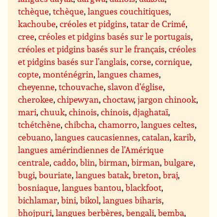
tchèque
,
tchèque
,
langues couchitiques
,
kachoube
,
créoles et pidgins
,
tatar de Crimé
,
cree
,
créoles et pidgins basés sur le portugais
,
créoles et pidgins basés sur le français
,
créoles
et pidgins basés sur l’anglais
,
corse
,
cornique
,
copte
,
monténégrin
,
langues chames
,
cheyenne
,
tchouvache
,
slavon d’église
,
cherokee
,
chipewyan
,
choctaw
,
jargon chinook
,
mari
,
chuuk
,
chinois
,
chinois
,
djaghataï
,
tchétchène
,
chibcha
,
chamorro
,
langues celtes
,
cebuano
,
langues caucasiennes
,
catalan
,
karib
,
langues amérindiennes de l’Amérique
centrale
,
caddo
,
blin
,
birman
,
birman
,
bulgare
,
bugi
,
bouriate
,
langues batak
,
breton
,
braj
,
bosniaque
,
langues bantou
,
blackfoot
,
bichlamar
,
bini
,
bikol
,
langues biharis
,
bhojpuri
,
langues berbères
,
bengali
,
bemba
,