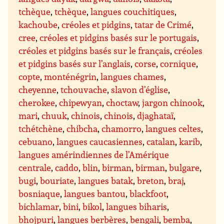
tchèque
,
tchèque
,
langues couchitiques
,
kachoube
,
créoles et pidgins
,
tatar de Crimé
,
cree
,
créoles et pidgins basés sur le portugais
,
créoles et pidgins basés sur le français
,
créoles
et pidgins basés sur l’anglais
,
corse
,
cornique
,
copte
,
monténégrin
,
langues chames
,
cheyenne
,
tchouvache
,
slavon d’église
,
cherokee
,
chipewyan
,
choctaw
,
jargon chinook
,
mari
,
chuuk
,
chinois
,
chinois
,
djaghataï
,
tchétchène
,
chibcha
,
chamorro
,
langues celtes
,
cebuano
,
langues caucasiennes
,
catalan
,
karib
,
langues amérindiennes de l’Amérique
centrale
,
caddo
,
blin
,
birman
,
birman
,
bulgare
,
bugi
,
bouriate
,
langues batak
,
breton
,
braj
,
bosniaque
,
langues bantou
,
blackfoot
,
bichlamar
,
bini
,
bikol
,
langues biharis
,
bhojpuri
,
langues berbères
,
bengali
,
bemba
,