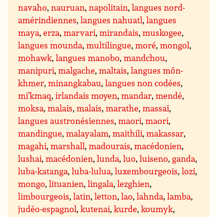
navaho
,
nauruan
,
napolitain
,
langues nord-
amérindiennes
,
langues nahuatl
,
langues
maya
,
erza
,
marvari
,
mirandais
,
muskogee
,
langues mounda
,
multilingue
,
moré
,
mongol
,
mohawk
,
langues manobo
,
mandchou
,
manipuri
,
malgache
,
maltais
,
langues môn-
khmer
,
minangkabau
,
langues non codées
,
mi’kmaq
,
irlandais moyen
,
mandar
,
mendé
,
moksa
,
malais
,
malais
,
marathe
,
massaï
,
langues austronésiennes
,
maori
,
maori
,
mandingue
,
malayalam
,
maithili
,
makassar
,
magahi
,
marshall
,
madourais
,
macédonien
,
lushai
,
macédonien
,
lunda
,
luo
,
luiseno
,
ganda
,
luba-katanga
,
luba-lulua
,
luxembourgeois
,
lozi
,
mongo
,
lituanien
,
lingala
,
lezghien
,
limbourgeois
,
latin
,
letton
,
lao
,
lahnda
,
lamba
,
judéo-espagnol
,
kutenai
,
kurde
,
koumyk
,