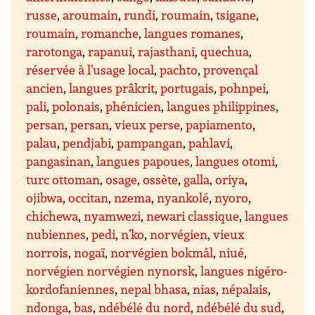
russe
,
aroumain
,
rundi
,
roumain
,
tsigane
,
roumain
,
romanche
,
langues romanes
,
rarotonga
,
rapanui
,
rajasthani
,
quechua
,
réservée à l’usage local
,
pachto
,
provençal
ancien
,
langues prâkrit
,
portugais
,
pohnpei
,
pali
,
polonais
,
phénicien
,
langues philippines
,
persan
,
persan
,
vieux perse
,
papiamento
,
palau
,
pendjabi
,
pampangan
,
pahlavi
,
pangasinan
,
langues papoues
,
langues otomi
,
turc ottoman
,
osage
,
ossète
,
galla
,
oriya
,
ojibwa
,
occitan
,
nzema
,
nyankolé
,
nyoro
,
chichewa
,
nyamwezi
,
newari classique
,
langues
nubiennes
,
pedi
,
n’ko
,
norvégien
,
vieux
norrois
,
nogaï
,
norvégien bokmål
,
niué
,
norvégien norvégien nynorsk
,
langues nigéro-
kordofaniennes
,
nepal bhasa
,
nias
,
népalais
,
ndonga
,
bas
,
ndébélé du nord
,
ndébélé du sud
,