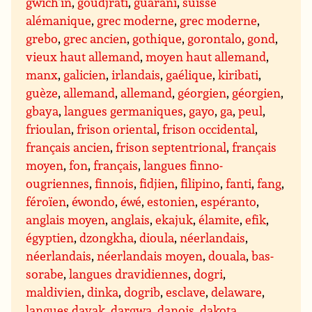
gwich’in
,
goudjrati
,
guarani
,
suisse
alémanique
,
grec moderne
,
grec moderne
,
grebo
,
grec ancien
,
gothique
,
gorontalo
,
gond
,
vieux haut allemand
,
moyen haut allemand
,
manx
,
galicien
,
irlandais
,
gaélique
,
kiribati
,
guèze
,
allemand
,
allemand
,
géorgien
,
géorgien
,
gbaya
,
langues germaniques
,
gayo
,
ga
,
peul
,
frioulan
,
frison oriental
,
frison occidental
,
français ancien
,
frison septentrional
,
français
moyen
,
fon
,
français
,
langues finno-
ougriennes
,
finnois
,
fidjien
,
filipino
,
fanti
,
fang
,
féroïen
,
éwondo
,
éwé
,
estonien
,
espéranto
,
anglais moyen
,
anglais
,
ekajuk
,
élamite
,
efik
,
égyptien
,
dzongkha
,
dioula
,
néerlandais
,
néerlandais
,
néerlandais moyen
,
douala
,
bas-
sorabe
,
langues dravidiennes
,
dogri
,
maldivien
,
dinka
,
dogrib
,
esclave
,
delaware
,
langues dayak
,
dargwa
,
danois
,
dakota
,