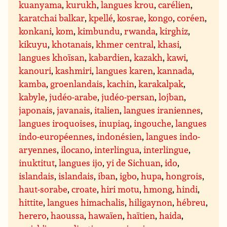
kuanyama
,
kurukh
,
langues krou
,
carélien
,
karatchai balkar
,
kpellé
,
kosrae
,
kongo
,
coréen
,
konkani
,
kom
,
kimbundu
,
rwanda
,
kirghiz
,
kikuyu
,
khotanais
,
khmer central
,
khasi
,
langues khoïsan
,
kabardien
,
kazakh
,
kawi
,
kanouri
,
kashmiri
,
langues karen
,
kannada
,
kamba
,
groenlandais
,
kachin
,
karakalpak
,
kabyle
,
judéo-arabe
,
judéo-persan
,
lojban
,
japonais
,
javanais
,
italien
,
langues iraniennes
,
langues iroquoises
,
inupiaq
,
ingouche
,
langues
indo-européennes
,
indonésien
,
langues indo-
aryennes
,
ilocano
,
interlingua
,
interlingue
,
inuktitut
,
langues ijo
,
yi de Sichuan
,
ido
,
islandais
,
islandais
,
iban
,
igbo
,
hupa
,
hongrois
,
haut-sorabe
,
croate
,
hiri motu
,
hmong
,
hindi
,
hittite
,
langues himachalis
,
hiligaynon
,
hébreu
,
herero
,
haoussa
,
hawaïen
,
haïtien
,
haida
,