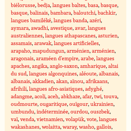
biélorusse
,
bedja
,
langues baltes
,
basa
,
basque
,
basque
,
balinais
,
bambara
,
baloutchi
,
bachkir
,
langues bamiléké
,
langues banda
,
azéri
,
aymara
,
awadhi
,
avestique
,
avar
,
langues
australiennes
,
langues athapascanes
,
asturien
,
assamais
,
arawak
,
langues artificielles
,
arapaho
,
mapudungun
,
arménien
,
arménien
,
aragonais
,
araméen d’empire
,
arabe
,
langues
apaches
,
angika
,
anglo-saxon
,
amharique
,
altai
du sud
,
langues algonquines
,
aléoute
,
albanais
,
albanais
,
akkadien
,
akan
,
aïnou
,
afrikaans
,
afrihili
,
langues afro-asiatiques
,
adyghé
,
adangme
,
acoli
,
aceh
,
abkhaze
,
afar
,
twi
,
touva
,
oudmourte
,
ougaritique
,
ouïgour
,
ukrainien
,
umbundu
,
indéterminée
,
ourdou
,
ouszbek
,
vaï
,
venda
,
vietnamien
,
volapük
,
vote
,
langues
wakashanes
,
wolaitta
,
waray
,
washo
,
gallois
,