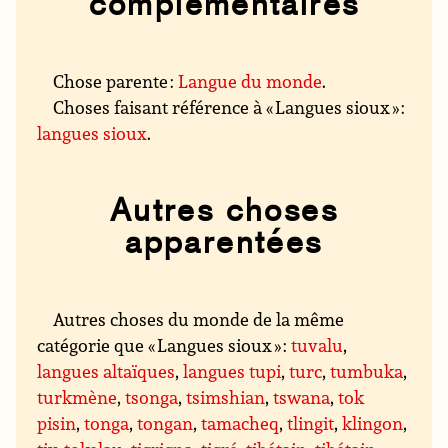
complémentaires
Chose parente :
Langue du monde
.
Choses faisant référence à « Langues sioux » :
langues sioux
.
Autres choses
apparentées
Autres choses du monde de la même
catégorie que « Langues sioux » :
tuvalu
,
langues altaïques
,
langues tupi
,
turc
,
tumbuka
,
turkmène
,
tsonga
,
tsimshian
,
tswana
,
tok
pisin
,
tonga
,
tongan
,
tamacheq
,
tlingit
,
klingon
,