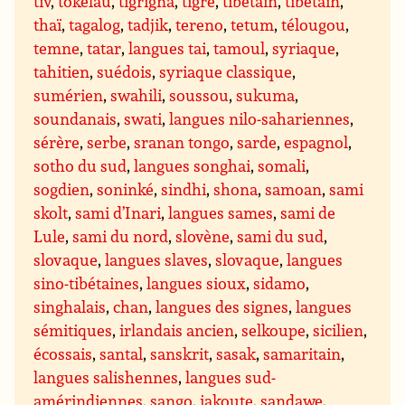
tiv
,
tokelau
,
tigrigna
,
tigré
,
tibétain
,
tibétain
,
thaï
,
tagalog
,
tadjik
,
tereno
,
tetum
,
télougou
,
temne
,
tatar
,
langues tai
,
tamoul
,
syriaque
,
tahitien
,
suédois
,
syriaque classique
,
sumérien
,
swahili
,
soussou
,
sukuma
,
soundanais
,
swati
,
langues nilo-sahariennes
,
sérère
,
serbe
,
sranan tongo
,
sarde
,
espagnol
,
sotho du sud
,
langues songhai
,
somali
,
sogdien
,
soninké
,
sindhi
,
shona
,
samoan
,
sami
skolt
,
sami d’Inari
,
langues sames
,
sami de
Lule
,
sami du nord
,
slovène
,
sami du sud
,
slovaque
,
langues slaves
,
slovaque
,
langues
sino-tibétaines
,
langues sioux
,
sidamo
,
singhalais
,
chan
,
langues des signes
,
langues
sémitiques
,
irlandais ancien
,
selkoupe
,
sicilien
,
écossais
,
santal
,
sanskrit
,
sasak
,
samaritain
,
langues salishennes
,
langues sud-
amérindiennes
,
sango
,
iakoute
,
sandawe
,