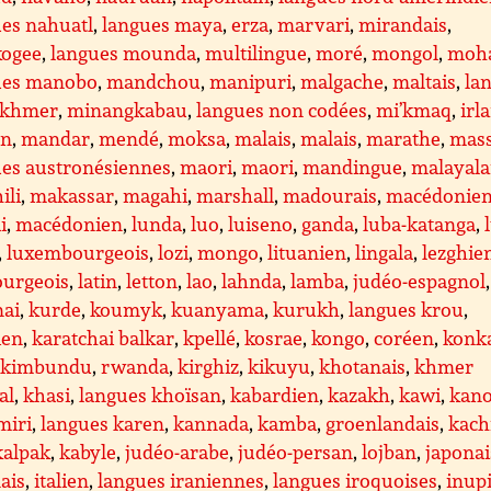
es nahuatl
,
langues maya
,
erza
,
marvari
,
mirandais
,
ogee
,
langues mounda
,
multilingue
,
moré
,
mongol
,
moh
ues manobo
,
mandchou
,
manipuri
,
malgache
,
maltais
,
la
khmer
,
minangkabau
,
langues non codées
,
mi’kmaq
,
irl
en
,
mandar
,
mendé
,
moksa
,
malais
,
malais
,
marathe
,
mass
ues austronésiennes
,
maori
,
maori
,
mandingue
,
malayal
ili
,
makassar
,
magahi
,
marshall
,
madourais
,
macédonie
i
,
macédonien
,
lunda
,
luo
,
luiseno
,
ganda
,
luba-katanga
,
,
luxembourgeois
,
lozi
,
mongo
,
lituanien
,
lingala
,
lezghie
ourgeois
,
latin
,
letton
,
lao
,
lahnda
,
lamba
,
judéo-espagnol
,
nai
,
kurde
,
koumyk
,
kuanyama
,
kurukh
,
langues krou
,
ien
,
karatchai balkar
,
kpellé
,
kosrae
,
kongo
,
coréen
,
konk
,
kimbundu
,
rwanda
,
kirghiz
,
kikuyu
,
khotanais
,
khmer
al
,
khasi
,
langues khoïsan
,
kabardien
,
kazakh
,
kawi
,
kano
miri
,
langues karen
,
kannada
,
kamba
,
groenlandais
,
kach
kalpak
,
kabyle
,
judéo-arabe
,
judéo-persan
,
lojban
,
japonai
ais
,
italien
,
langues iraniennes
,
langues iroquoises
,
inup