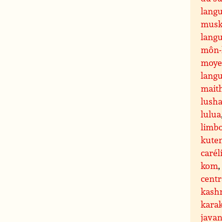
langu
musk
lang
môn-
moy
lang
maith
lusha
lulua
limb
kute
carél
kom
centr
kash
kara
javan