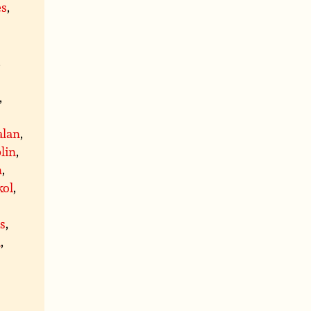
es
,
,
,
alan
,
blin
,
n
,
kol
,
is
,
a
,