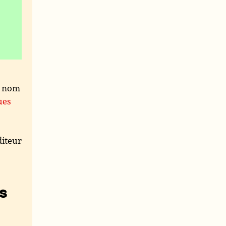
; nom
ues
iteur
s