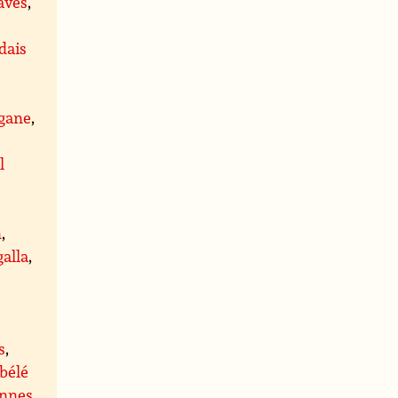
aves
,
dais
igane
,
l
n
,
galla
,
s
,
bélé
ennes
,