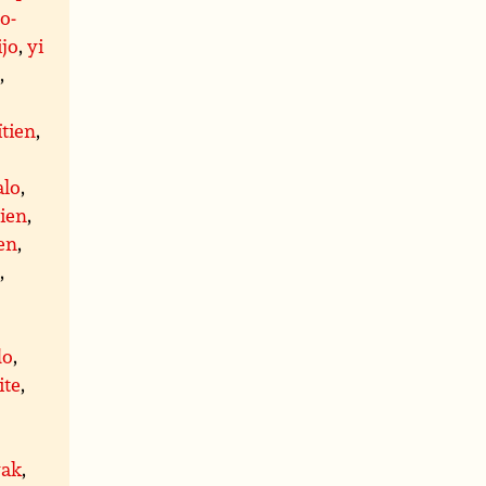
o-
ijo
,
yi
s
,
ïtien
,
alo
,
cien
,
en
,
n
,
do
,
ite
,
,
yak
,