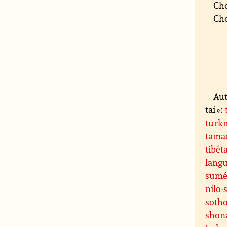
Cho
Cho
Aut
tai » :
turk
tama
tibét
langu
sumé
nilo-
soth
shon