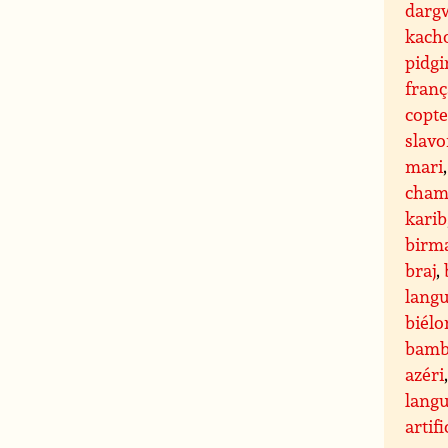
darg
kach
pidgi
franç
copt
slavo
mari
cham
karib
birm
braj
,
langu
biélo
bamb
azéri
lang
artifi