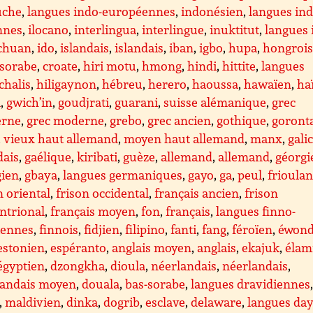
uche
,
langues indo-européennes
,
indonésien
,
langues ind
nnes
,
ilocano
,
interlingua
,
interlingue
,
inuktitut
,
langues 
ichuan
,
ido
,
islandais
,
islandais
,
iban
,
igbo
,
hupa
,
hongroi
-sorabe
,
croate
,
hiri motu
,
hmong
,
hindi
,
hittite
,
langues
chalis
,
hiligaynon
,
hébreu
,
herero
,
haoussa
,
hawaïen
,
ha
a
,
gwich’in
,
goudjrati
,
guarani
,
suisse alémanique
,
grec
rne
,
grec moderne
,
grebo
,
grec ancien
,
gothique
,
goront
,
vieux haut allemand
,
moyen haut allemand
,
manx
,
gali
dais
,
gaélique
,
kiribati
,
guèze
,
allemand
,
allemand
,
géorgi
gien
,
gbaya
,
langues germaniques
,
gayo
,
ga
,
peul
,
frioula
n oriental
,
frison occidental
,
français ancien
,
frison
ntrional
,
français moyen
,
fon
,
français
,
langues finno-
iennes
,
finnois
,
fidjien
,
filipino
,
fanti
,
fang
,
féroïen
,
éwon
estonien
,
espéranto
,
anglais moyen
,
anglais
,
ekajuk
,
élam
égyptien
,
dzongkha
,
dioula
,
néerlandais
,
néerlandais
,
landais moyen
,
douala
,
bas-sorabe
,
langues dravidiennes
,
maldivien
,
dinka
,
dogrib
,
esclave
,
delaware
,
langues da