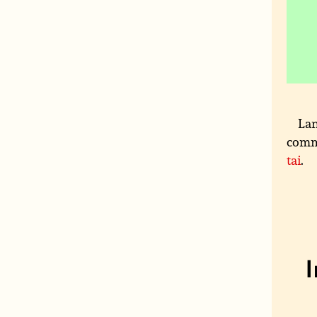
Lan
comm
tai
.