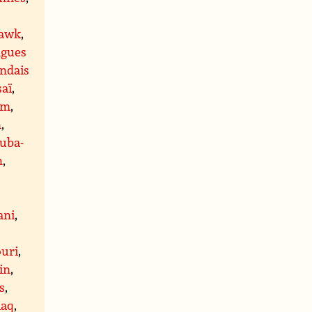
awk
,
ngues
andais
aï
,
am
,
n
,
luba-
n
,
ani
,
uri
,
in
,
s
,
iaq
,