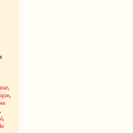
s
,
atar
,
ique
,
ues
,
hi
,
de