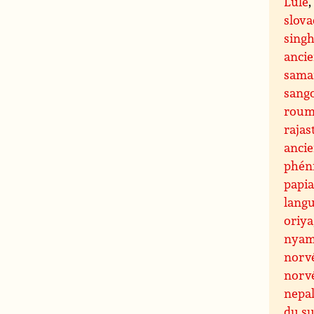
Lule
slov
singh
anci
sama
sang
roum
rajas
anci
phén
papi
lang
oriya
nyam
norv
norv
nepa
du s