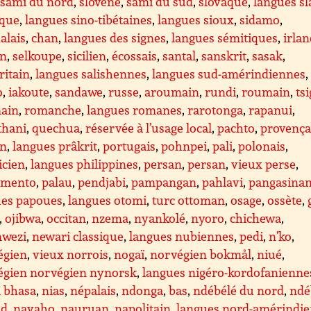
,
sami du nord
,
slovène
,
sami du sud
,
slovaque
,
langues sl
aque
,
langues sino-tibétaines
,
langues sioux
,
sidamo
,
alais
,
chan
,
langues des signes
,
langues sémitiques
,
irlan
en
,
selkoupe
,
sicilien
,
écossais
,
santal
,
sanskrit
,
sasak
,
ritain
,
langues salishennes
,
langues sud-amérindiennes
,
o
,
iakoute
,
sandawe
,
russe
,
aroumain
,
rundi
,
roumain
,
ts
ain
,
romanche
,
langues romanes
,
rarotonga
,
rapanui
,
thani
,
quechua
,
réservée à l’usage local
,
pachto
,
provença
en
,
langues prâkrit
,
portugais
,
pohnpei
,
pali
,
polonais
,
icien
,
langues philippines
,
persan
,
persan
,
vieux perse
,
amento
,
palau
,
pendjabi
,
pampangan
,
pahlavi
,
pangasina
ues papoues
,
langues otomi
,
turc ottoman
,
osage
,
ossète
,
,
ojibwa
,
occitan
,
nzema
,
nyankolé
,
nyoro
,
chichewa
,
wezi
,
newari classique
,
langues nubiennes
,
pedi
,
n’ko
,
égien
,
vieux norrois
,
nogaï
,
norvégien bokmål
,
niué
,
égien norvégien nynorsk
,
langues nigéro-kordofanienne
l bhasa
,
nias
,
népalais
,
ndonga
,
bas
,
ndébélé du nord
,
ndé
ud
,
navaho
,
nauruan
,
napolitain
,
langues nord-amérindi