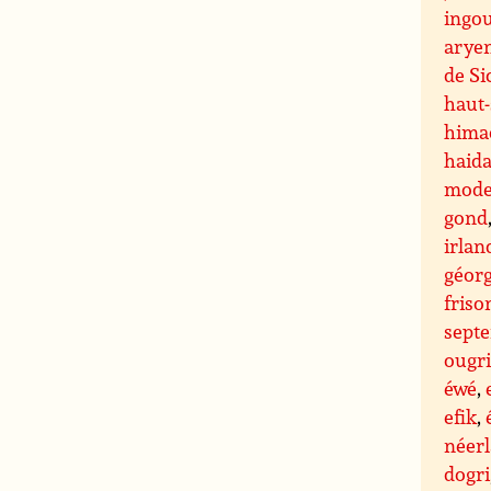
ingo
arye
de S
haut
hima
haid
mode
gond
irlan
géor
friso
septe
ougr
éwé
,
efik
,
néer
dogri