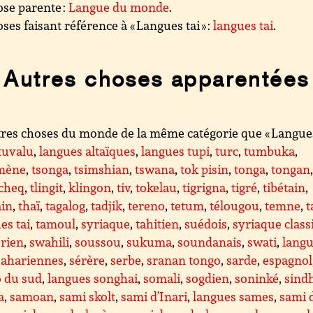
se parente :
Langue du monde
.
ses faisant référence à « Langues tai » :
langues tai
.
Autres choses apparentées
res choses du monde de la même catégorie que « Langue
tuvalu
,
langues altaïques
,
langues tupi
,
turc
,
tumbuka
,
mène
,
tsonga
,
tsimshian
,
tswana
,
tok pisin
,
tonga
,
tongan
cheq
,
tlingit
,
klingon
,
tiv
,
tokelau
,
tigrigna
,
tigré
,
tibétain
,
ain
,
thaï
,
tagalog
,
tadjik
,
tereno
,
tetum
,
télougou
,
temne
,
t
es tai
,
tamoul
,
syriaque
,
tahitien
,
suédois
,
syriaque class
rien
,
swahili
,
soussou
,
sukuma
,
soundanais
,
swati
,
lang
sahariennes
,
sérère
,
serbe
,
sranan tongo
,
sarde
,
espagnol
o du sud
,
langues songhai
,
somali
,
sogdien
,
soninké
,
sind
a
,
samoan
,
sami skolt
,
sami d’Inari
,
langues sames
,
sami 