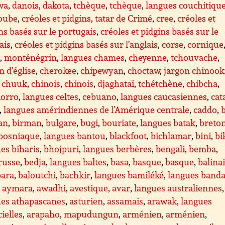
wa
,
danois
,
dakota
,
tchèque
,
tchèque
,
langues couchitiqu
oube
,
créoles et pidgins
,
tatar de Crimé
,
cree
,
créoles et
ns basés sur le portugais
,
créoles et pidgins basés sur le
ais
,
créoles et pidgins basés sur l’anglais
,
corse
,
cornique
e
,
monténégrin
,
langues chames
,
cheyenne
,
tchouvache
,
n d’église
,
cherokee
,
chipewyan
,
choctaw
,
jargon chinook
,
chuuk
,
chinois
,
chinois
,
djaghataï
,
tchétchène
,
chibcha
,
orro
,
langues celtes
,
cebuano
,
langues caucasiennes
,
cat
,
langues amérindiennes de l’Amérique centrale
,
caddo
,
an
,
birman
,
bulgare
,
bugi
,
bouriate
,
langues batak
,
breto
bosniaque
,
langues bantou
,
blackfoot
,
bichlamar
,
bini
,
bi
es biharis
,
bhojpuri
,
langues berbères
,
bengali
,
bemba
,
russe
,
bedja
,
langues baltes
,
basa
,
basque
,
basque
,
balina
ara
,
baloutchi
,
bachkir
,
langues bamiléké
,
langues band
,
aymara
,
awadhi
,
avestique
,
avar
,
langues australiennes
,
ues athapascanes
,
asturien
,
assamais
,
arawak
,
langues
cielles
,
arapaho
,
mapudungun
,
arménien
,
arménien
,