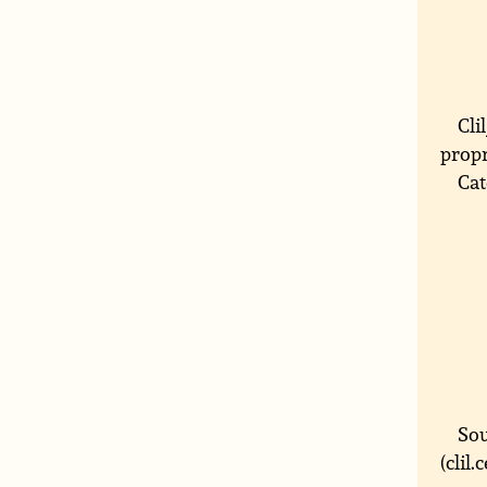
Cli
propr
Cat
Sou
(clil