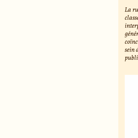
La ru
class
inter
génér
coïnc
sein 
publ