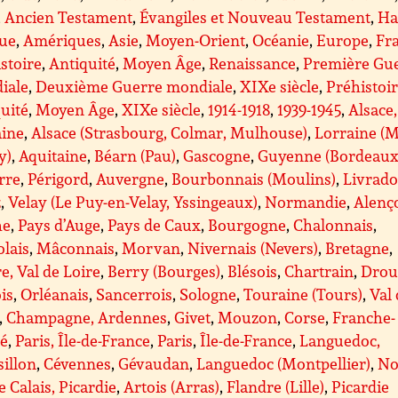
,
Ancien Testament
,
Évangiles et Nouveau Testament
,
Ha
que
,
Amériques
,
Asie
,
Moyen-Orient
,
Océanie
,
Europe
,
Fr
stoire
,
Antiquité
,
Moyen Âge
,
Renaissance
,
Première Gu
iale
,
Deuxième Guerre mondiale
,
XIXe siècle
,
Préhistoi
uité
,
Moyen Âge
,
XIXe siècle
,
1914-1918
,
1939-1945
,
Alsace,
aine
,
Alsace (Strasbourg, Colmar, Mulhouse)
,
Lorraine (M
y)
,
Aquitaine
,
Béarn (Pau)
,
Gascogne
,
Guyenne (Bordeaux
rre
,
Périgord
,
Auvergne
,
Bourbonnais (Moulins)
,
Livrado
z
,
Velay (Le Puy-en-Velay, Yssingeaux)
,
Normandie
,
Alenç
he
,
Pays d’Auge
,
Pays de Caux
,
Bourgogne
,
Chalonnais
,
lais
,
Mâconnais
,
Morvan
,
Nivernais (Nevers)
,
Bretagne
,
e, Val de Loire
,
Berry (Bourges)
,
Blésois
,
Chartrain
,
Drou
is
,
Orléanais
,
Sancerrois
,
Sologne
,
Touraine (Tours)
,
Val
,
Champagne, Ardennes
,
Givet
,
Mouzon
,
Corse
,
Franche-
é
,
Paris, Île-de-France
,
Paris
,
Île-de-France
,
Languedoc,
illon
,
Cévennes
,
Gévaudan
,
Languedoc (Montpellier)
,
No
e Calais, Picardie
,
Artois (Arras)
,
Flandre (Lille)
,
Picardie