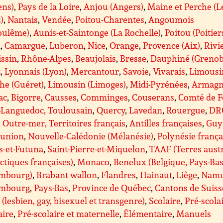
ens)
,
Pays de la Loire
,
Anjou (Angers)
,
Maine et Perche (L
)
,
Nantais
,
Vendée
,
Poitou-Charentes
,
Angoumois
oulême)
,
Aunis-et-Saintonge (La Rochelle)
,
Poitou (Poitier
A
,
Camargue
,
Luberon
,
Nice
,
Orange
,
Provence (Aix)
,
Rivi
issin
,
Rhône-Alpes
,
Beaujolais
,
Bresse
,
Dauphiné (Grenob
z
,
Lyonnais (Lyon)
,
Mercantour
,
Savoie
,
Vivarais
,
Limousi
he (Guéret)
,
Limousin (Limoges)
,
Midi-Pyrénées
,
Armagn
ac
,
Bigorre
,
Causses
,
Comminges
,
Couserans
,
Comté de F
-Languedoc, Toulousain
,
Quercy
,
Lavedan
,
Rouergue
,
DR
Outre-mer, Territoires français
,
Antilles françaises
,
Guy
éunion
,
Nouvelle-Calédonie (Mélanésie)
,
Polynésie frança
s-et-Futuna
,
Saint-Pierre-et-Miquelon
,
TAAF (Terres aust
ctiques françaises)
,
Monaco
,
Benelux (Belgique, Pays-Bas
mbourg)
,
Brabant wallon
,
Flandres
,
Hainaut
,
Liège
,
Nam
mbourg
,
Pays-Bas
,
Province de Québec
,
Cantons de Suiss
(lesbien, gay, bisexuel et transgenre)
,
Scolaire
,
Pré-scolai
aire
,
Pré-scolaire et maternelle
,
Élémentaire
,
Manuels