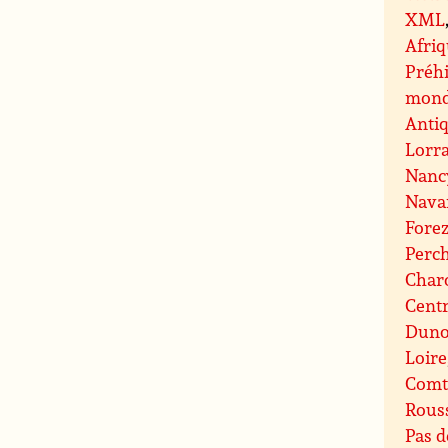
XML
Afri
Préhi
mond
Antiq
Lorr
Nanc
Nava
Fore
Perc
Charo
Centr
Duno
Loire
Comt
Rouss
Pas d