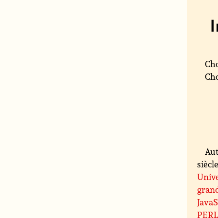
Cho
Cho
Aut
siècle
Unive
grand
JavaS
PER