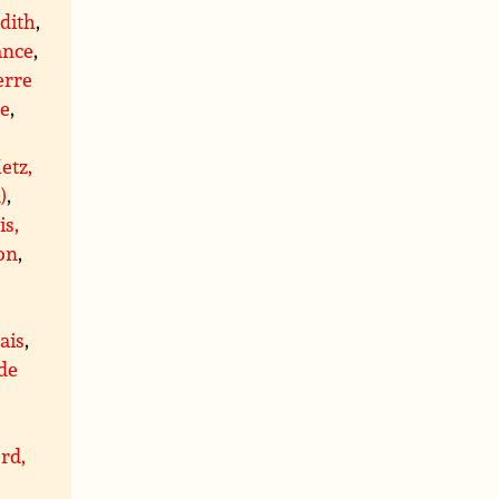
dith
,
ance
,
erre
re
,
etz,
)
,
is,
on
,
ais
,
 de
rd,