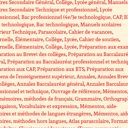
ires Secondaire Général
,
Collège
,
Lycée général
,
Manuels
ires Secondaire Technique et professionnel
,
Lycée
ssionnel, Bac professionnel (4e/3e technologique, CAP, 
 technologique, Bac technologique
,
Manuels scolaires
rieur Technique
,
Parascolaire
,
Cahier de vacances
,
rnelle
,
Élémentaire
,
Collège
,
Lycée
,
Cahier de soutien
,
rnelle
,
Élémentaire
,
Collège
,
Lycée
,
Préparation aux exa
ration au Brevet des collèges
,
Préparation au Baccalauré
ral
,
Préparation au Baccalauréat professionnel et techni
aration aux CAP
,
Préparation aux BTS
,
Préparation aux
ens de l’enseignement supérieur
,
Annales
,
Annales Brev
ollèges
,
Annales Baccalauréat général
,
Annales Baccalaur
ssionnel et technique
,
Ouvrage de référence
,
Mémentos
mémoires, méthodes de français
,
Grammaire
,
Orthograp
ugaison
,
Vocabulaire et expression
,
Mémentos, aide-
ires et méthodes de langues étrangères
,
Mémentos, aid
ires, méthodes hors langues
,
Atlas parascolaire
,
Format