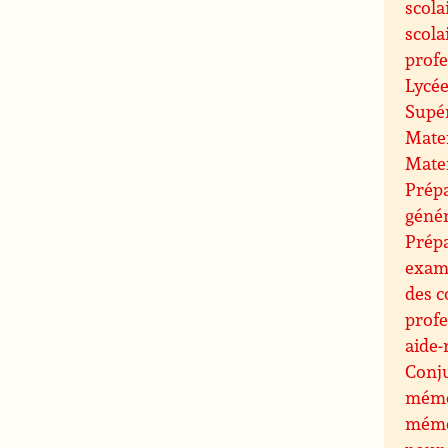
scola
scola
profe
Lycée
Supé
Mate
Mate
Prépa
géné
Prép
exam
des c
profe
aide-
Conj
mémo
mémo