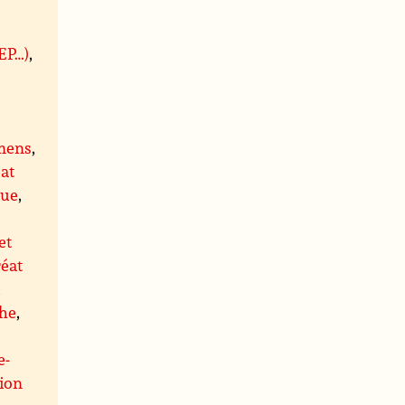
BEP…)
,
mens
,
at
que
,
et
éat
,
he
,
e-
ion