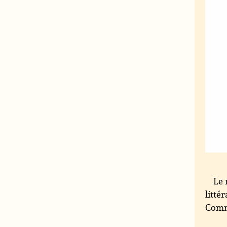
Le 
litté
Commi