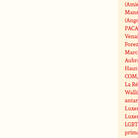
(Ami
Mans
(Ang
PAC
Vena
Fore
Marc
Aubr
Haut
COM, 
La R
Walli
antar
Luxe
Luxe
LGBT 
prim