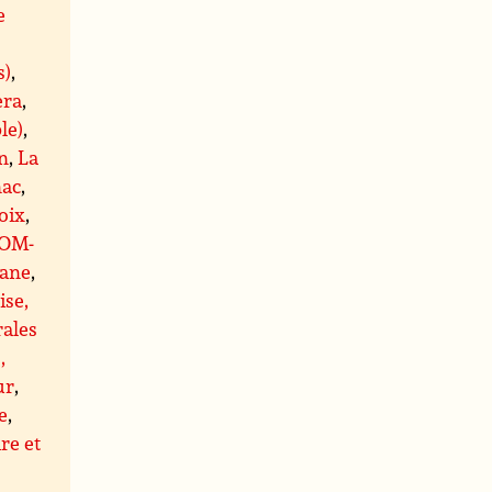
e
s)
,
era
,
le)
,
n
,
La
ac
,
oix
,
OM-
ane
,
ise,
rales
,
ur
,
e
,
re et