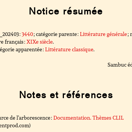
Notice résumée
l_202403 :
3440
; catégorie parente :
Littérature générale
;
e français :
XIXe siècle
.
égorie apparentée :
Littérature classique
.
Sambuc éd
Notes et références
rce de l’arborescence :
Documentation. Thèmes CLIL
.centprod.com)