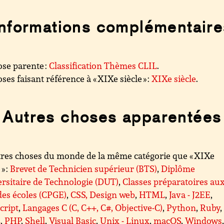
Informations complémentaire
se parente :
Classification Thèmes CLIL
.
ses faisant référence à « XIXe siècle » :
XIXe siècle
.
Autres choses apparentées
res choses du monde de la même catégorie que « XIXe
 » :
Brevet de Technicien supérieur (BTS)
,
Diplôme
rsitaire de Technologie (DUT)
,
Classes préparatoires au
es écoles (CPGE)
,
CSS, Design web
,
HTML
,
Java - J2EE
,
cript
,
Langages C (C, C++, C#, Objective-C)
,
Python
,
Ruby
,
L
,
PHP
,
Shell
,
Visual Basic
,
Unix - Linux
,
macOS
,
Windows