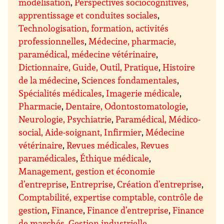
modélisation
,
Perspectives sociocognitives,
apprentissage et conduites sociales
,
Technologisation, formation, activités
professionnelles
,
Médecine, pharmacie,
paramédical, médecine vétérinaire
,
Dictionnaire, Guide, Outil, Pratique
,
Histoire
de la médecine
,
Sciences fondamentales
,
Spécialités médicales
,
Imagerie médicale
,
Pharmacie
,
Dentaire, Odontostomatologie
,
Neurologie, Psychiatrie
,
Paramédical, Médico-
social, Aide-soignant, Infirmier
,
Médecine
vétérinaire
,
Revues médicales, Revues
paramédicales
,
Éthique médicale
,
Management, gestion et économie
d’entreprise
,
Entreprise
,
Création d’entreprise
,
Comptabilité, expertise comptable, contrôle de
gestion
,
Finance
,
Finance d’entreprise
,
Finance
de marchés
,
Gestion industrielle
,