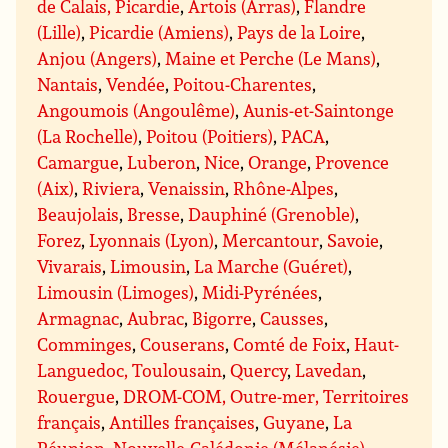
de Calais, Picardie
,
Artois (Arras)
,
Flandre
(Lille)
,
Picardie (Amiens)
,
Pays de la Loire
,
Anjou (Angers)
,
Maine et Perche (Le Mans)
,
Nantais
,
Vendée
,
Poitou-Charentes
,
Angoumois (Angoulême)
,
Aunis-et-Saintonge
(La Rochelle)
,
Poitou (Poitiers)
,
PACA
,
Camargue
,
Luberon
,
Nice
,
Orange
,
Provence
(Aix)
,
Riviera
,
Venaissin
,
Rhône-Alpes
,
Beaujolais
,
Bresse
,
Dauphiné (Grenoble)
,
Forez
,
Lyonnais (Lyon)
,
Mercantour
,
Savoie
,
Vivarais
,
Limousin
,
La Marche (Guéret)
,
Limousin (Limoges)
,
Midi-Pyrénées
,
Armagnac
,
Aubrac
,
Bigorre
,
Causses
,
Comminges
,
Couserans
,
Comté de Foix
,
Haut-
Languedoc, Toulousain
,
Quercy
,
Lavedan
,
Rouergue
,
DROM-COM, Outre-mer, Territoires
français
,
Antilles françaises
,
Guyane
,
La
Réunion
,
Nouvelle-Calédonie (Mélanésie)
,