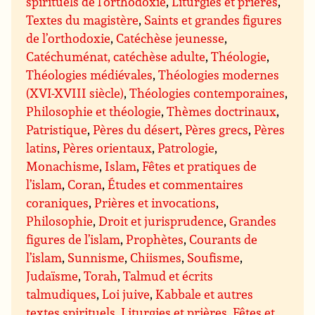
spirituels de l’orthodoxie
,
Liturgies et prières
,
Textes du magistère
,
Saints et grandes figures
de l’orthodoxie
,
Catéchèse jeunesse
,
Catéchuménat, catéchèse adulte
,
Théologie
,
Théologies médiévales
,
Théologies modernes
(XVI-XVIII siècle)
,
Théologies contemporaines
,
Philosophie et théologie
,
Thèmes doctrinaux
,
Patristique
,
Pères du désert
,
Pères grecs
,
Pères
latins
,
Pères orientaux
,
Patrologie
,
Monachisme
,
Islam
,
Fêtes et pratiques de
l’islam
,
Coran
,
Études et commentaires
coraniques
,
Prières et invocations
,
Philosophie
,
Droit et jurisprudence
,
Grandes
figures de l’islam
,
Prophètes
,
Courants de
l’islam
,
Sunnisme
,
Chiismes
,
Soufisme
,
Judaïsme
,
Torah
,
Talmud et écrits
talmudiques
,
Loi juive
,
Kabbale et autres
textes spirituels
,
Liturgies et prières
,
Fêtes et