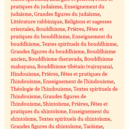
pratiques du judaïsme
,
Enseignement du
judaïsme
,
Grandes figures du judaïsme
,
Littérature rabbinique
,
Religions et sagesses
orientales
,
Bouddhisme
,
Prières
,
Fêtes et
pratiques du bouddhisme
,
Enseignement du
bouddhisme
,
Textes spirituels du bouddhisme
,
Grandes figures du bouddhisme
,
Bouddhisme
ancien
,
Bouddhisme theravada
,
Bouddhisme
mahayana
,
Bouddhisme tibétain (vajrayana)
,
Hindouisme
,
Prières
,
Fêtes et pratiques de
l’hindouisme
,
Enseignement de l’hindouisme
,
Théologie de l’hindouisme
,
Textes spirituels de
l’hindouisme
,
Grandes figures de
l’hindouisme
,
Shintoïsme
,
Prières
,
Fêtes et
pratiques du shintoïsme
,
Enseignement du
shintoïsme
,
Textes spirituels du shintoïsme
,
Grandes figures du shintoïsme
,
Taoïsme
,