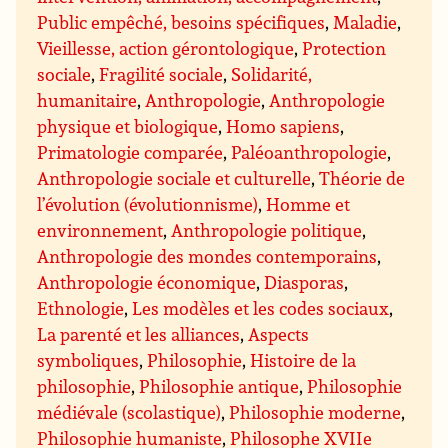
Public empêché, besoins spécifiques
,
Maladie
,
Vieillesse, action gérontologique
,
Protection
sociale
,
Fragilité sociale
,
Solidarité,
humanitaire
,
Anthropologie
,
Anthropologie
physique et biologique
,
Homo sapiens
,
Primatologie comparée
,
Paléoanthropologie
,
Anthropologie sociale et culturelle
,
Théorie de
l’évolution (évolutionnisme)
,
Homme et
environnement
,
Anthropologie politique
,
Anthropologie des mondes contemporains
,
Anthropologie économique
,
Diasporas
,
Ethnologie
,
Les modèles et les codes sociaux
,
La parenté et les alliances
,
Aspects
symboliques
,
Philosophie
,
Histoire de la
philosophie
,
Philosophie antique
,
Philosophie
médiévale (scolastique)
,
Philosophie moderne
,
Philosophie humaniste
,
Philosophe XVIIe