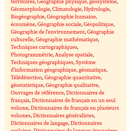
territoires
,
Géographie physique, géosystème
,
Géomorphologie
,
Climatologie
,
Hydrologie
,
Biogéographie
,
Géographie humaine,
écoumène
,
Géographie sociale
,
Géopolitique
,
Géographie de l’environnement
,
Géographie
culturelle
,
Géographie mathématique
,
Techniques cartographiques
,
Photogrammétrie
,
Analyse spatiale
,
Techniques géographiques
,
Système
d’information géographique, géomatique
,
Télédétection
,
Géographie quantitative,
géostatistique
,
Géographie qualitative
,
Ouvrages de référence
,
Dictionnaires de
français
,
Dictionnaires de français en un seul
volume
,
Dictionnaires de français en plusieurs
volumes
,
Dictionnaires généralistes
,
Dictionnaires de langage
,
Dictionnaires
scolaires
,
Dictionnaires de langues étrangères
,