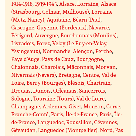
1914-1918
,
1939-1945
,
Alsace, Lorraine
,
Alsace
(Strasbourg, Colmar, Mulhouse)
,
Lorraine
(Metz, Nancy)
,
Aquitaine
,
Béarn (Pau)
,
Gascogne
,
Guyenne (Bordeaux)
,
Navarre
,
Périgord
,
Auvergne
,
Bourbonnais (Moulins)
,
Livradois, Forez
,
Velay (Le Puy-en-Velay,
Yssingeaux)
,
Normandie
,
Alençon
,
Perche
,
Pays d’Auge
,
Pays de Caux
,
Bourgogne
,
Chalonnais
,
Charolais
,
Mâconnais
,
Morvan
,
Nivernais (Nevers)
,
Bretagne
,
Centre, Val de
Loire
,
Berry (Bourges)
,
Blésois
,
Chartrain
,
Drouais
,
Dunois
,
Orléanais
,
Sancerrois
,
Sologne
,
Touraine (Tours)
,
Val de Loire
,
Champagne, Ardennes
,
Givet
,
Mouzon
,
Corse
,
Franche-Comté
,
Paris, Île-de-France
,
Paris
,
Île-
de-France
,
Languedoc, Roussillon
,
Cévennes
,
Gévaudan
,
Languedoc (Montpellier)
,
Nord, Pas