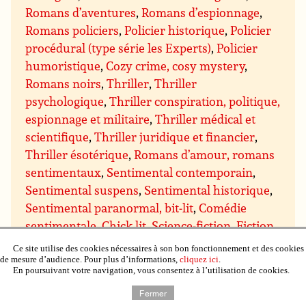
Romans d’aventures
,
Romans d’espionnage
,
Romans policiers
,
Policier historique
,
Policier
procédural (type série les Experts)
,
Policier
humoristique
,
Cozy crime, cosy mystery
,
Romans noirs
,
Thriller
,
Thriller
psychologique
,
Thriller conspiration, politique,
espionnage et militaire
,
Thriller médical et
scientifique
,
Thriller juridique et financier
,
Thriller ésotérique
,
Romans d’amour, romans
sentimentaux
,
Sentimental contemporain
,
Sentimental suspens
,
Sentimental historique
,
Sentimental paranormal, bit-lit
,
Comédie
sentimentale
,
Chick lit
,
Science-fiction
,
Fiction
spéculative
,
Dystopie et Uchronie
,
Cyberpunk,
Ce site utilise des cookies nécessaires à son bon fonctionnement et des cookies
technologique
,
Hard Science
,
Space Opera et
de mesure d’audience. Pour plus d’informations,
cliquez ici
.
En poursuivant votre navigation, vous consentez à l’utilisation de cookies.
Planet Opera
,
Militaire
,
Voyage dans le temps
,
Fermer
Post-Apocalyptique
,
Fantastique, Terreur
,