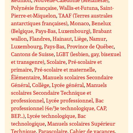
Polynésie française, Wallis-et-Futuna
,
Saint-
Pierre-et-Miquelon
,
TAAF (Terres australes
antarctiques françaises)
,
Monaco
,
Benelux
(Belgique, Pays-Bas, Luxembourg)
,
Brabant
wallon
,
Flandres
,
Hainaut
,
Liège
,
Namur
,
Luxembourg
,
Pays-Bas
,
Province de Québec
,
Cantons de Suisse
,
LGBT (lesbien, gay, bisexuel
et transgenre)
,
Scolaire
,
Pré-scolaire et
primaire
,
Pré-scolaire et maternelle
,
Élémentaire
,
Manuels scolaires Secondaire
Général
,
Collège
,
Lycée général
,
Manuels
scolaires Secondaire Technique et
professionnel
,
Lycée professionnel, Bac
professionnel (4e/3e technologique, CAP,
BEP…)
,
Lycée technologique, Bac
technologique
,
Manuels scolaires Supérieur
Technique
,
Parascolaire
,
Cahier de vacances
,