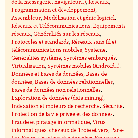
de la messagerie, navigateur…)
,
Réseaux
,
Programmation et développement
,
Assembleur
,
Modélisation et génie logiciel
,
Réseaux et Télécommunications
,
Équipements
réseaux
,
Généralités sur les réseaux
,
Protocoles et standards
,
Réseaux sans fil et
télécommunications mobiles
,
Système
,
Généralités système
,
Systèmes embarqués
,
Virtualisation
,
Systèmes mobiles (Android…)
,
Données et Bases de données
,
Bases de
données
,
Bases de données relationnelles
,
Bases de données non relationnelles
,
Exploration de données (data mining)
,
Indexation et moteurs de recherche
,
Sécurité
,
Protection de la vie privée et des données
,
Fraude et piratage informatique
,
Virus
informatiques, chevaux de Troie et vers
,
Pare-
feu
,
Spam
,
Cryptage des données
,
Spyware /