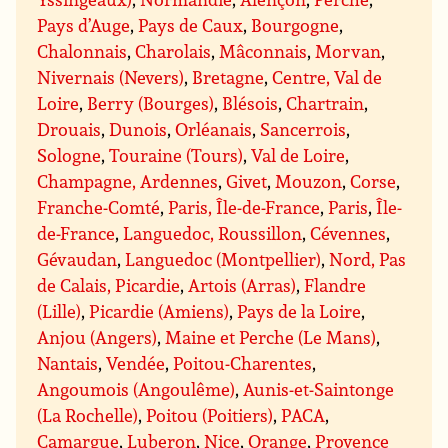
Pays d’Auge
,
Pays de Caux
,
Bourgogne
,
Chalonnais
,
Charolais
,
Mâconnais
,
Morvan
,
Nivernais (Nevers)
,
Bretagne
,
Centre, Val de
Loire
,
Berry (Bourges)
,
Blésois
,
Chartrain
,
Drouais
,
Dunois
,
Orléanais
,
Sancerrois
,
Sologne
,
Touraine (Tours)
,
Val de Loire
,
Champagne, Ardennes
,
Givet
,
Mouzon
,
Corse
,
Franche-Comté
,
Paris, Île-de-France
,
Paris
,
Île-
de-France
,
Languedoc, Roussillon
,
Cévennes
,
Gévaudan
,
Languedoc (Montpellier)
,
Nord, Pas
de Calais, Picardie
,
Artois (Arras)
,
Flandre
(Lille)
,
Picardie (Amiens)
,
Pays de la Loire
,
Anjou (Angers)
,
Maine et Perche (Le Mans)
,
Nantais
,
Vendée
,
Poitou-Charentes
,
Angoumois (Angoulême)
,
Aunis-et-Saintonge
(La Rochelle)
,
Poitou (Poitiers)
,
PACA
,
Camargue
,
Luberon
,
Nice
,
Orange
,
Provence