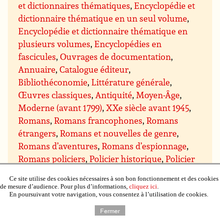
et dictionnaires thématiques
,
Encyclopédie et
dictionnaire thématique en un seul volume
,
Encyclopédie et dictionnaire thématique en
plusieurs volumes
,
Encyclopédies en
fascicules
,
Ouvrages de documentation
,
Annuaire
,
Catalogue éditeur
,
Bibliothéconomie
,
Littérature générale
,
Œuvres classiques
,
Antiquité
,
Moyen-Âge
,
Moderne (avant 1799)
,
XXe siècle avant 1945
,
Romans
,
Romans francophones
,
Romans
étrangers
,
Romans et nouvelles de genre
,
Romans d’aventures
,
Romans d’espionnage
,
Romans policiers
,
Policier historique
,
Policier
procédural (type série les Experts)
,
Policier
Ce site utilise des cookies nécessaires à son bon fonctionnement et des cookies
humoristique
,
Cozy crime, cosy mystery
,
de mesure d’audience. Pour plus d’informations,
cliquez ici
.
En poursuivant votre navigation, vous consentez à l’utilisation de cookies.
Romans noirs
,
Thriller
,
Thriller
psychologique
,
Thriller conspiration, politique,
Fermer