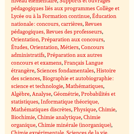
niveau élémentaire
,
Supports et ouvrages
pédagogiques liés aux programmes Collège et
Lycée ou à la Formation continue
,
Éducation
nationale : concours, carrières
,
Revues
pédagogiques, Revues des professeurs
,
Orientation, Préparation aux concours
,
Études, Orientation, Métiers
,
Concours
administratifs
,
Préparation aux autres
concours et examens
,
Français Langue
étrangère
,
Sciences fondamentales
,
Histoire
des sciences
,
Biographie et autobiographie :
science et technologie
,
Mathématiques
,
Algèbre
,
Analyse
,
Géométrie
,
Probabilités et
statistiques
,
Informatique théorique,
Mathématiques discrètes
,
Physique
,
Chimie
,
Biochimie
,
Chimie analytique
,
Chimie
organique
,
Chimie minérale (inorganique)
,
Chimie expérimentale
,
Sciences de la vie
,