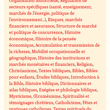
Organisation industrielle
,
Régulation de
secteurs spécifiques (santé, enseignement,
marchés de l’énergie, politique de
l’environnement…)
,
Risques, marchés
financiers et assurance
,
Structure de marché
et politique de concurrence
,
Histoire
économique
,
Histoire de la pensée
économique
,
Accumulation et transmission de
la richesse
,
Mobilité occupationnelle et
géographique
,
Histoire des institutions et
marchés monétaires et financiers
,
Religion
,
Christianisme
,
Textes bibliques
,
Bibles
,
Bibles
pour enfants
,
Études bibliques
,
Introduction à
la Bible
,
Histoire biblique
,
Dictionnaires et
atlas bibliques
,
Exégèse et philologie biblique
,
Mysticisme
,
Œcuménisme
,
Spiritualité et
témoignages chrétiens
,
Catholicisme
,
Fêtes et
pratiques catholiques
,
Textes spirituels du