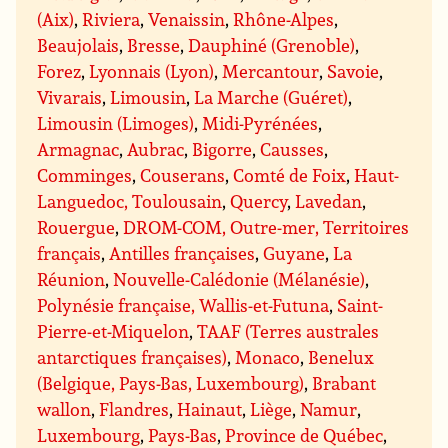
(Aix)
,
Riviera
,
Venaissin
,
Rhône-Alpes
,
Beaujolais
,
Bresse
,
Dauphiné (Grenoble)
,
Forez
,
Lyonnais (Lyon)
,
Mercantour
,
Savoie
,
Vivarais
,
Limousin
,
La Marche (Guéret)
,
Limousin (Limoges)
,
Midi-Pyrénées
,
Armagnac
,
Aubrac
,
Bigorre
,
Causses
,
Comminges
,
Couserans
,
Comté de Foix
,
Haut-
Languedoc, Toulousain
,
Quercy
,
Lavedan
,
Rouergue
,
DROM-COM, Outre-mer, Territoires
français
,
Antilles françaises
,
Guyane
,
La
Réunion
,
Nouvelle-Calédonie (Mélanésie)
,
Polynésie française, Wallis-et-Futuna
,
Saint-
Pierre-et-Miquelon
,
TAAF (Terres australes
antarctiques françaises)
,
Monaco
,
Benelux
(Belgique, Pays-Bas, Luxembourg)
,
Brabant
wallon
,
Flandres
,
Hainaut
,
Liège
,
Namur
,
Luxembourg
,
Pays-Bas
,
Province de Québec
,