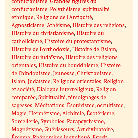
confucianisme
,
Grandes figures du
confucianisme
,
Polythéisme, spiritualité
ethnique
,
Religions de l’Antiquité
,
Agnosticisme
,
Athéisme
,
Histoire des religions
,
Histoire du christianisme
,
Histoire du
catholicisme
,
Histoire du protestantisme
,
Histoire de l’orthodoxie
,
Histoire de l’islam
,
Histoire du judaïsme
,
Histoire des religions
orientales
,
Histoire du bouddhisme
,
Histoire
de l’hindouisme
,
Jeunesse
,
Christianisme
,
Islam
,
Judaïsme
,
Religions orientales
,
Religion
et société
,
Dialogue interreligieux
,
Religion
comparée
,
Spiritualité, témoignages de
sagesses
,
Méditations
,
Ésotérisme, occultisme
,
Magie
,
Hermétisme, Alchimie
,
Ésotérisme
,
Sorcellerie
,
Symboles
,
Parapsychisme,
Magnétisme, Guérisseurs
,
Art divinatoire
,
Énigme, Phénomène inexpliqué
,
Esprit,