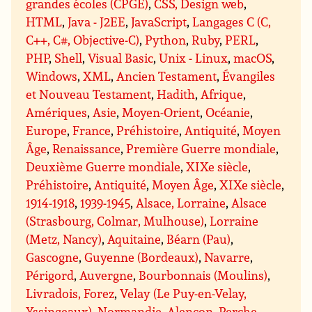
grandes écoles (CPGE)
,
CSS, Design web
,
HTML
,
Java - J2EE
,
JavaScript
,
Langages C (C,
C++, C#, Objective-C)
,
Python
,
Ruby
,
PERL
,
PHP
,
Shell
,
Visual Basic
,
Unix - Linux
,
macOS
,
Windows
,
XML
,
Ancien Testament
,
Évangiles
et Nouveau Testament
,
Hadith
,
Afrique
,
Amériques
,
Asie
,
Moyen-Orient
,
Océanie
,
Europe
,
France
,
Préhistoire
,
Antiquité
,
Moyen
Âge
,
Renaissance
,
Première Guerre mondiale
,
Deuxième Guerre mondiale
,
XIXe siècle
,
Préhistoire
,
Antiquité
,
Moyen Âge
,
XIXe siècle
,
1914-1918
,
1939-1945
,
Alsace, Lorraine
,
Alsace
(Strasbourg, Colmar, Mulhouse)
,
Lorraine
(Metz, Nancy)
,
Aquitaine
,
Béarn (Pau)
,
Gascogne
,
Guyenne (Bordeaux)
,
Navarre
,
Périgord
,
Auvergne
,
Bourbonnais (Moulins)
,
Livradois, Forez
,
Velay (Le Puy-en-Velay,
Yssingeaux)
,
Normandie
,
Alençon
,
Perche
,