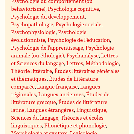
Psychologie du comportement (ou
behaviorisme)
,
Psychologie cognitive
,
Psychologie du développement
,
Psychopathologie
,
Psychologie sociale
,
Psychophysiologie
,
Psychologie
évolutionniste
,
Psychologie de l’éducation
,
Psychologie de l’apprentissage
,
Psychologie
animale (ou éthologie)
,
Psychanalyse
,
Lettres
et Sciences du langage
,
Lettres
,
Méthodologie
,
Théorie littéraire
,
Études littéraires générales
et thématiques
,
Études de littérature
comparée
,
Langue française
,
Langues
régionales
,
Langues anciennes
,
Études de
littérature grecque
,
Études de littérature
latine
,
Langues étrangères
,
Linguistique,
Sciences du langage
,
Théories et écoles
linguistiques
,
Phonétique et phonologie
,
Morphologie et syntaxe
,
Lexicologie,