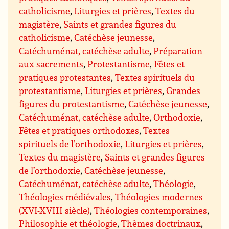
catholicisme
,
Liturgies et prières
,
Textes du
magistère
,
Saints et grandes figures du
catholicisme
,
Catéchèse jeunesse
,
Catéchuménat, catéchèse adulte
,
Préparation
aux sacrements
,
Protestantisme
,
Fêtes et
pratiques protestantes
,
Textes spirituels du
protestantisme
,
Liturgies et prières
,
Grandes
figures du protestantisme
,
Catéchèse jeunesse
,
Catéchuménat, catéchèse adulte
,
Orthodoxie
,
Fêtes et pratiques orthodoxes
,
Textes
spirituels de l’orthodoxie
,
Liturgies et prières
,
Textes du magistère
,
Saints et grandes figures
de l’orthodoxie
,
Catéchèse jeunesse
,
Catéchuménat, catéchèse adulte
,
Théologie
,
Théologies médiévales
,
Théologies modernes
(XVI-XVIII siècle)
,
Théologies contemporaines
,
Philosophie et théologie
,
Thèmes doctrinaux
,