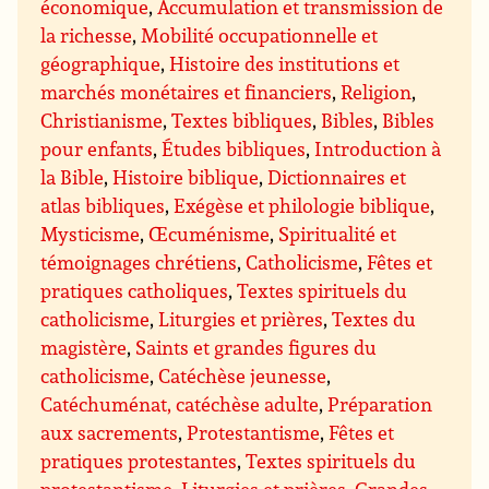
économique
,
Accumulation et transmission de
la richesse
,
Mobilité occupationnelle et
géographique
,
Histoire des institutions et
marchés monétaires et financiers
,
Religion
,
Christianisme
,
Textes bibliques
,
Bibles
,
Bibles
pour enfants
,
Études bibliques
,
Introduction à
la Bible
,
Histoire biblique
,
Dictionnaires et
atlas bibliques
,
Exégèse et philologie biblique
,
Mysticisme
,
Œcuménisme
,
Spiritualité et
témoignages chrétiens
,
Catholicisme
,
Fêtes et
pratiques catholiques
,
Textes spirituels du
catholicisme
,
Liturgies et prières
,
Textes du
magistère
,
Saints et grandes figures du
catholicisme
,
Catéchèse jeunesse
,
Catéchuménat, catéchèse adulte
,
Préparation
aux sacrements
,
Protestantisme
,
Fêtes et
pratiques protestantes
,
Textes spirituels du
protestantisme
,
Liturgies et prières
,
Grandes