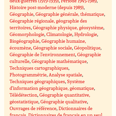
deux-guerres (1919-1939)
,
Période 1945-1989
,
Histoire post-moderne (depuis 1989)
,
Géographie
,
Géographie générale, thématique
,
Géographie régionale, géographie des
territoires
,
Géographie physique, géosystème
,
Géomorphologie
,
Climatologie
,
Hydrologie
,
Biogéographie
,
Géographie humaine,
écoumène
,
Géographie sociale
,
Géopolitique
,
Géographie de l’environnement
,
Géographie
culturelle
,
Géographie mathématique
,
Techniques cartographiques
,
Photogrammétrie
,
Analyse spatiale
,
Techniques géographiques
,
Système
d’information géographique, géomatique
,
Télédétection
,
Géographie quantitative,
géostatistique
,
Géographie qualitative
,
Ouvrages de référence
,
Dictionnaires de
français
,
Dictionnaires de français en un seul