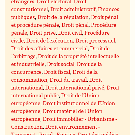
étrangers
,
Droit électoral
,
Droit
constitutionnel
,
Droit administratif
,
Finances
publiques
,
Droit de la régulation
,
Droit pénal
et procédure pénale
,
Droit pénal
,
Procédure
pénale
,
Droit privé
,
Droit civil
,
Procédure
civile, Droit de l’exécution, Droit processuel
,
Droit des affaires et commercial
,
Droit de
l’arbitrage
,
Droit de la propriété intellectuelle
et industrielle
,
Droit social
,
Droit de la
concurrence
,
Droit fiscal
,
Droit de la
consommation
,
Droit du travail
,
Droit
international
,
Droit international privé
,
Droit
international public
,
Droit de l’Union
européenne
,
Droit institutionnel de l’Union
européenne
,
Droit matériel de l’Union
européenne
,
Droit immobilier - Urbanisme -
Construction
,
Droit environnement -
Transport - Rural - Énergie
,
Droit des médias