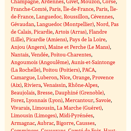
Champagne, Ardennes
,
Givet
,
Mouzon
,
Corse
,
Franche-Comté
,
Paris, Île-de-France
,
Paris
,
Île-
de-France
,
Languedoc, Roussillon
,
Cévennes
,
Gévaudan
,
Languedoc (Montpellier)
,
Nord, Pas
de Calais, Picardie
,
Artois (Arras)
,
Flandre
(Lille)
,
Picardie (Amiens)
,
Pays de la Loire
,
Anjou (Angers)
,
Maine et Perche (Le Mans)
,
Nantais
,
Vendée
,
Poitou-Charentes
,
Angoumois (Angoulême)
,
Aunis-et-Saintonge
(La Rochelle)
,
Poitou (Poitiers)
,
PACA
,
Camargue
,
Luberon
,
Nice
,
Orange
,
Provence
(Aix)
,
Riviera
,
Venaissin
,
Rhône-Alpes
,
Beaujolais
,
Bresse
,
Dauphiné (Grenoble)
,
Forez
,
Lyonnais (Lyon)
,
Mercantour
,
Savoie
,
Vivarais
,
Limousin
,
La Marche (Guéret)
,
Limousin (Limoges)
,
Midi-Pyrénées
,
Armagnac
,
Aubrac
,
Bigorre
,
Causses
,
Comminges
,
Couserans
,
Comté de Foix
,
Haut-