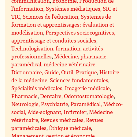
communication
,
Économie, Production de
l’information
,
Systèmes médiatiques, SIC et
TIC
,
Sciences de l’éducation
,
Systèmes de
formation et apprentissages : évaluation et
modélisation
,
Perspectives sociocognitives,
apprentissage et conduites sociales
,
Technologisation, formation, activités
professionnelles
,
Médecine, pharmacie,
paramédical, médecine vétérinaire
,
Dictionnaire, Guide, Outil, Pratique
,
Histoire
de la médecine
,
Sciences fondamentales
,
Spécialités médicales
,
Imagerie médicale
,
Pharmacie
,
Dentaire, Odontostomatologie
,
Neurologie, Psychiatrie
,
Paramédical, Médico-
social, Aide-soignant, Infirmier
,
Médecine
vétérinaire
,
Revues médicales, Revues
paramédicales
,
Éthique médicale
,
Management, gestion et économie