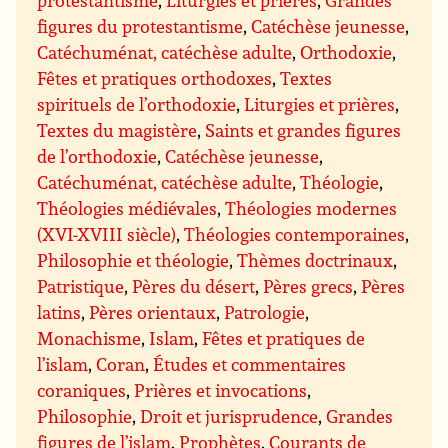
figures du protestantisme
,
Catéchèse jeunesse
,
Catéchuménat, catéchèse adulte
,
Orthodoxie
,
Fêtes et pratiques orthodoxes
,
Textes
spirituels de l’orthodoxie
,
Liturgies et prières
,
Textes du magistère
,
Saints et grandes figures
de l’orthodoxie
,
Catéchèse jeunesse
,
Catéchuménat, catéchèse adulte
,
Théologie
,
Théologies médiévales
,
Théologies modernes
(XVI-XVIII siècle)
,
Théologies contemporaines
,
Philosophie et théologie
,
Thèmes doctrinaux
,
Patristique
,
Pères du désert
,
Pères grecs
,
Pères
latins
,
Pères orientaux
,
Patrologie
,
Monachisme
,
Islam
,
Fêtes et pratiques de
l’islam
,
Coran
,
Études et commentaires
coraniques
,
Prières et invocations
,
Philosophie
,
Droit et jurisprudence
,
Grandes
figures de l’islam
,
Prophètes
,
Courants de