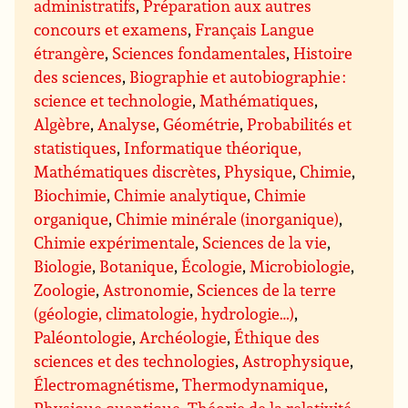
administratifs
,
Préparation aux autres
concours et examens
,
Français Langue
étrangère
,
Sciences fondamentales
,
Histoire
des sciences
,
Biographie et autobiographie :
science et technologie
,
Mathématiques
,
Algèbre
,
Analyse
,
Géométrie
,
Probabilités et
statistiques
,
Informatique théorique,
Mathématiques discrètes
,
Physique
,
Chimie
,
Biochimie
,
Chimie analytique
,
Chimie
organique
,
Chimie minérale (inorganique)
,
Chimie expérimentale
,
Sciences de la vie
,
Biologie
,
Botanique
,
Écologie
,
Microbiologie
,
Zoologie
,
Astronomie
,
Sciences de la terre
(géologie, climatologie, hydrologie…)
,
Paléontologie
,
Archéologie
,
Éthique des
sciences et des technologies
,
Astrophysique
,
Électromagnétisme
,
Thermodynamique
,
Physique quantique
,
Théorie de la relativité
,