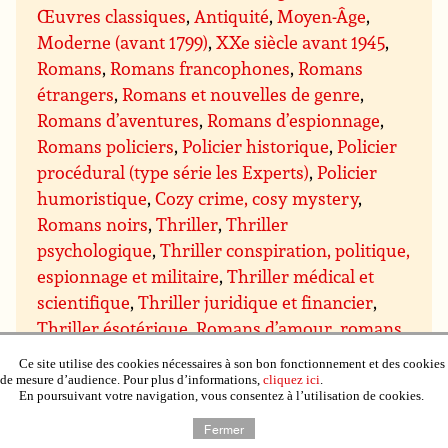
Œuvres classiques
,
Antiquité
,
Moyen-Âge
,
Moderne (avant 1799)
,
XXe siècle avant 1945
,
Romans
,
Romans francophones
,
Romans
étrangers
,
Romans et nouvelles de genre
,
Romans d’aventures
,
Romans d’espionnage
,
Romans policiers
,
Policier historique
,
Policier
procédural (type série les Experts)
,
Policier
humoristique
,
Cozy crime, cosy mystery
,
Romans noirs
,
Thriller
,
Thriller
psychologique
,
Thriller conspiration, politique,
espionnage et militaire
,
Thriller médical et
scientifique
,
Thriller juridique et financier
,
Thriller ésotérique
,
Romans d’amour, romans
sentimentaux
,
Sentimental contemporain
,
Ce site utilise des cookies nécessaires à son bon fonctionnement et des cookies
Sentimental suspens
,
Sentimental historique
,
de mesure d’audience. Pour plus d’informations,
cliquez ici
.
En poursuivant votre navigation, vous consentez à l’utilisation de cookies.
Sentimental paranormal, bit-lit
,
Comédie
sentimentale
,
Chick lit
,
Science-fiction
,
Fiction
Fermer