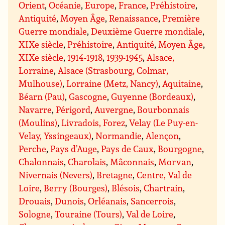
Orient
,
Océanie
,
Europe
,
France
,
Préhistoire
,
Antiquité
,
Moyen Âge
,
Renaissance
,
Première
Guerre mondiale
,
Deuxième Guerre mondiale
,
XIXe siècle
,
Préhistoire
,
Antiquité
,
Moyen Âge
,
XIXe siècle
,
1914-1918
,
1939-1945
,
Alsace,
Lorraine
,
Alsace (Strasbourg, Colmar,
Mulhouse)
,
Lorraine (Metz, Nancy)
,
Aquitaine
,
Béarn (Pau)
,
Gascogne
,
Guyenne (Bordeaux)
,
Navarre
,
Périgord
,
Auvergne
,
Bourbonnais
(Moulins)
,
Livradois, Forez
,
Velay (Le Puy-en-
Velay, Yssingeaux)
,
Normandie
,
Alençon
,
Perche
,
Pays d’Auge
,
Pays de Caux
,
Bourgogne
,
Chalonnais
,
Charolais
,
Mâconnais
,
Morvan
,
Nivernais (Nevers)
,
Bretagne
,
Centre, Val de
Loire
,
Berry (Bourges)
,
Blésois
,
Chartrain
,
Drouais
,
Dunois
,
Orléanais
,
Sancerrois
,
Sologne
,
Touraine (Tours)
,
Val de Loire
,