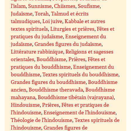
l’islam
,
Sunnisme
,
Chiismes
,
Soufisme
,
Judaïsme
,
Torah
,
Talmud et écrits
talmudiques
,
Loi juive
,
Kabbale et autres
textes spirituels
,
Liturgies et prières
,
Fêtes et
pratiques du judaïsme
,
Enseignement du
judaïsme
,
Grandes figures du judaïsme
,
Littérature rabbinique
,
Religions et sagesses
orientales
,
Bouddhisme
,
Prières
,
Fêtes et
pratiques du bouddhisme
,
Enseignement du
bouddhisme
,
Textes spirituels du bouddhisme
,
Grandes figures du bouddhisme
,
Bouddhisme
ancien
,
Bouddhisme theravada
,
Bouddhisme
mahayana
,
Bouddhisme tibétain (vajrayana)
,
Hindouisme
,
Prières
,
Fêtes et pratiques de
l’hindouisme
,
Enseignement de l’hindouisme
,
Théologie de l’hindouisme
,
Textes spirituels de
l’hindouisme
,
Grandes figures de