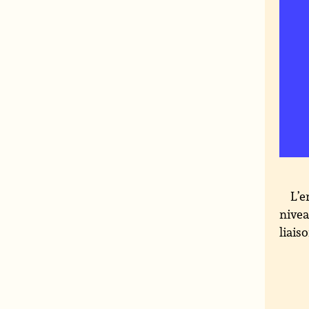
L’e
nivea
liais