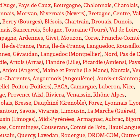
d’Auge
,
Pays de Caux
,
Bourgogne
,
Chalonnais
,
Charolais
,
nnais
,
Morvan
,
Nivernais (Nevers)
,
Bretagne
,
Centre, Va
,
Berry (Bourges)
,
Blésois
,
Chartrain
,
Drouais
,
Dunois
,
anais
,
Sancerrois
,
Sologne
,
Touraine (Tours)
,
Val de Loire
pagne, Ardennes
,
Givet
,
Mouzon
,
Corse
,
Franche-Comté
, Île-de-France
,
Paris
,
Île-de-France
,
Languedoc, Roussillo
nnes
,
Gévaudan
,
Languedoc (Montpellier)
,
Nord, Pas de C
die
,
Artois (Arras)
,
Flandre (Lille)
,
Picardie (Amiens)
,
Pays
,
Anjou (Angers)
,
Maine et Perche (Le Mans)
,
Nantais
,
Ve
ou-Charentes
,
Angoumois (Angoulême)
,
Aunis-et-Sainton
lle)
,
Poitou (Poitiers)
,
PACA
,
Camargue
,
Luberon
,
Nice
,
ge
,
Provence (Aix)
,
Riviera
,
Venaissin
,
Rhône-Alpes
,
olais
,
Bresse
,
Dauphiné (Grenoble)
,
Forez
,
Lyonnais (Lyo
antour
,
Savoie
,
Vivarais
,
Limousin
,
La Marche (Guéret)
,
usin (Limoges)
,
Midi-Pyrénées
,
Armagnac
,
Aubrac
,
Bigor
ses
,
Comminges
,
Couserans
,
Comté de Foix
,
Haut-Langue
ousain
,
Quercy
,
Lavedan
,
Rouergue
,
DROM-COM, Outre-m