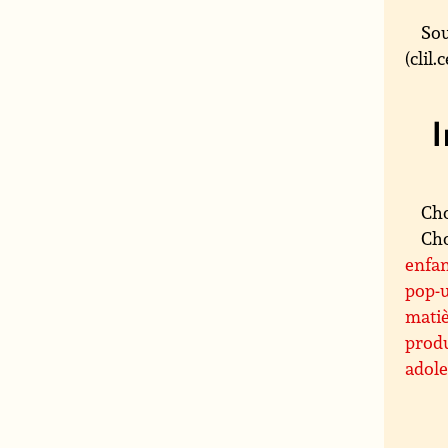
Sou
(clil
Cho
Cho
enfan
pop-
mati
produ
adole