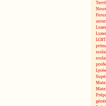
Terri
Nouve
Futu
antar
Luxe
Luxe
LGBT 
prim
scola
scola
profe
Lycée
Supé
Mate
Mate
Prépa
géné