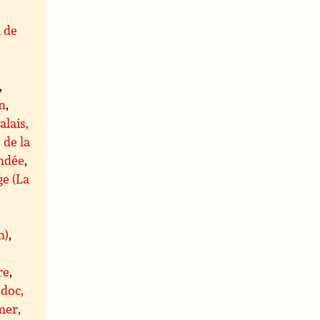
l de
,
,
n
,
alais,
 de la
ndée
,
ge (La
n)
,
re
,
doc,
er,