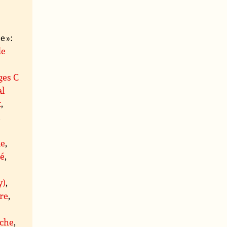
 » :
de
ges C
al
t
,
,
le
,
té
,
y)
,
re
,
che
,