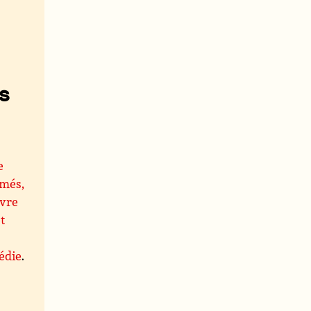
s
e
més,
ivre
t
édie
.