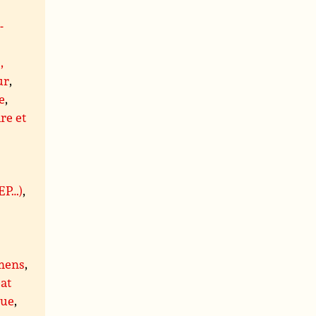
-
,
ur
,
e
,
re et
BEP…)
,
mens
,
at
que
,