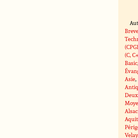
Aut
Breve
Tech
(CPG
(C, C
Basic
Évan
Asie
,
Antiq
Deux
Moye
Alsac
Aqui
Péri
Velay