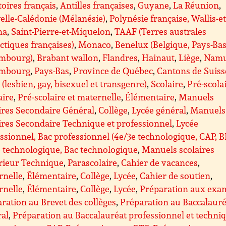
toires français
,
Antilles françaises
,
Guyane
,
La Réunion
,
lle-Calédonie (Mélanésie)
,
Polynésie française, Wallis-et
na
,
Saint-Pierre-et-Miquelon
,
TAAF (Terres australes
ctiques françaises)
,
Monaco
,
Benelux (Belgique, Pays-Bas
mbourg)
,
Brabant wallon
,
Flandres
,
Hainaut
,
Liège
,
Nam
mbourg
,
Pays-Bas
,
Province de Québec
,
Cantons de Suiss
(lesbien, gay, bisexuel et transgenre)
,
Scolaire
,
Pré-scolai
aire
,
Pré-scolaire et maternelle
,
Élémentaire
,
Manuels
ires Secondaire Général
,
Collège
,
Lycée général
,
Manuels
ires Secondaire Technique et professionnel
,
Lycée
ssionnel, Bac professionnel (4e/3e technologique, CAP, 
 technologique, Bac technologique
,
Manuels scolaires
rieur Technique
,
Parascolaire
,
Cahier de vacances
,
rnelle
,
Élémentaire
,
Collège
,
Lycée
,
Cahier de soutien
,
rnelle
,
Élémentaire
,
Collège
,
Lycée
,
Préparation aux exa
ration au Brevet des collèges
,
Préparation au Baccalauré
ral
,
Préparation au Baccalauréat professionnel et techni