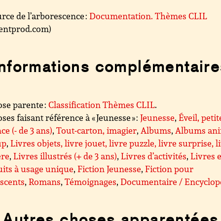
rce de l’arborescence :
Documentation. Thèmes CLIL
.centprod.com)
Informations complémentaire
se parente :
Classification Thèmes CLIL
.
ses faisant référence à « Jeunesse » :
Jeunesse
,
Éveil, petit
ce (- de 3 ans)
,
Tout-carton, imagier
,
Albums
,
Albums ani
up
,
Livres objets, livre jouet, livre puzzle, livre surprise, l
ère
,
Livres illustrés (+ de 3 ans)
,
Livres d’activités
,
Livres e
its à usage unique
,
Fiction Jeunesse
,
Fiction pour
scents
,
Romans
,
Témoignages
,
Documentaire / Encyclop
Autres choses apparentées