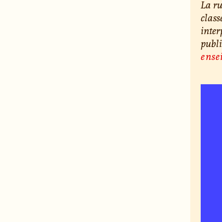
La ru
class
inter
publi
ense