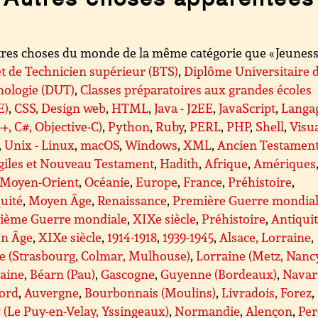
res choses du monde de la même catégorie que « Jeunesse
t de Technicien supérieur (BTS)
,
Diplôme Universitaire 
nologie (DUT)
,
Classes préparatoires aux grandes écoles
E)
,
CSS, Design web
,
HTML
,
Java - J2EE
,
JavaScript
,
Langa
++, C#, Objective-C)
,
Python
,
Ruby
,
PERL
,
PHP
,
Shell
,
Visu
,
Unix - Linux
,
macOS
,
Windows
,
XML
,
Ancien Testamen
giles et Nouveau Testament
,
Hadith
,
Afrique
,
Amériques
Moyen-Orient
,
Océanie
,
Europe
,
France
,
Préhistoire
,
uité
,
Moyen Âge
,
Renaissance
,
Première Guerre mondia
ième Guerre mondiale
,
XIXe siècle
,
Préhistoire
,
Antiqui
n Âge
,
XIXe siècle
,
1914-1918
,
1939-1945
,
Alsace, Lorraine
,
e (Strasbourg, Colmar, Mulhouse)
,
Lorraine (Metz, Nanc
taine
,
Béarn (Pau)
,
Gascogne
,
Guyenne (Bordeaux)
,
Navar
gord
,
Auvergne
,
Bourbonnais (Moulins)
,
Livradois, Forez
,
 (Le Puy-en-Velay, Yssingeaux)
,
Normandie
,
Alençon
,
Per