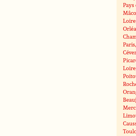
Pays 
Mâco
Loire
Orlé
Cham
Paris
Céve
Picar
Loire
Poit
Roche
Oran
Beauj
Merc
Limo
Caus
Toul