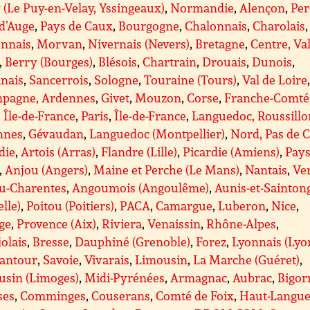
 (Le Puy-en-Velay, Yssingeaux)
,
Normandie
,
Alençon
,
Per
d’Auge
,
Pays de Caux
,
Bourgogne
,
Chalonnais
,
Charolais
,
nnais
,
Morvan
,
Nivernais (Nevers)
,
Bretagne
,
Centre, Va
,
Berry (Bourges)
,
Blésois
,
Chartrain
,
Drouais
,
Dunois
,
anais
,
Sancerrois
,
Sologne
,
Touraine (Tours)
,
Val de Loire
pagne, Ardennes
,
Givet
,
Mouzon
,
Corse
,
Franche-Comté
, Île-de-France
,
Paris
,
Île-de-France
,
Languedoc, Roussillo
nnes
,
Gévaudan
,
Languedoc (Montpellier)
,
Nord, Pas de C
die
,
Artois (Arras)
,
Flandre (Lille)
,
Picardie (Amiens)
,
Pays
,
Anjou (Angers)
,
Maine et Perche (Le Mans)
,
Nantais
,
Ve
ou-Charentes
,
Angoumois (Angoulême)
,
Aunis-et-Sainton
lle)
,
Poitou (Poitiers)
,
PACA
,
Camargue
,
Luberon
,
Nice
,
ge
,
Provence (Aix)
,
Riviera
,
Venaissin
,
Rhône-Alpes
,
olais
,
Bresse
,
Dauphiné (Grenoble)
,
Forez
,
Lyonnais (Lyo
antour
,
Savoie
,
Vivarais
,
Limousin
,
La Marche (Guéret)
,
usin (Limoges)
,
Midi-Pyrénées
,
Armagnac
,
Aubrac
,
Bigor
ses
,
Comminges
,
Couserans
,
Comté de Foix
,
Haut-Langue