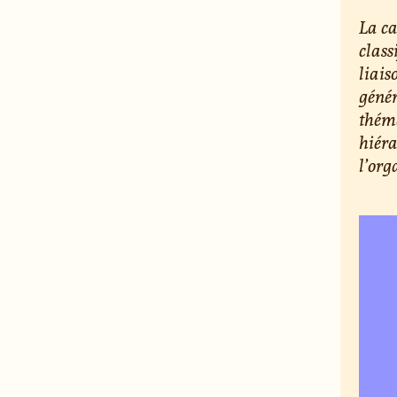
La ca
class
liais
génér
thém
hiéra
l’or