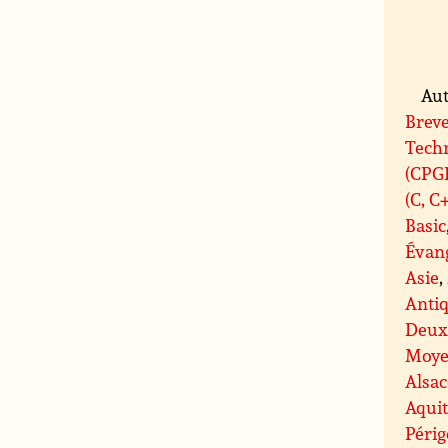
Aut
Breve
Tech
(CPG
(C, C
Basic
Évan
Asie
,
Antiq
Deux
Moye
Alsac
Aqui
Péri