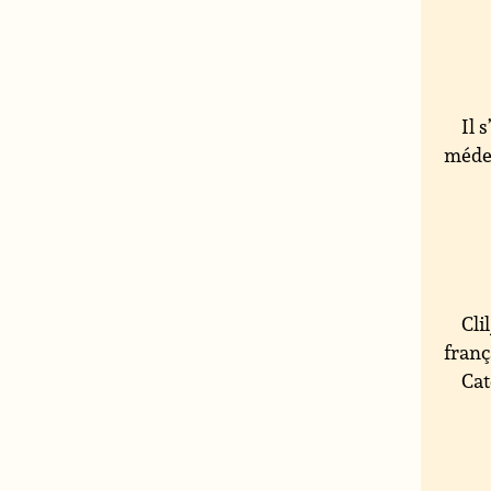
Il 
médec
Cli
franç
Cat