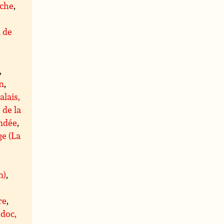
che
,
l de
,
,
n
,
alais,
 de la
ndée
,
ge (La
n)
,
re
,
doc,