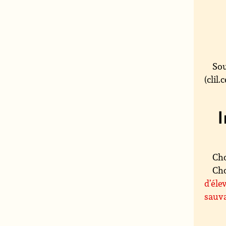
Sou
(clil
Cho
Cho
d’éle
sauv