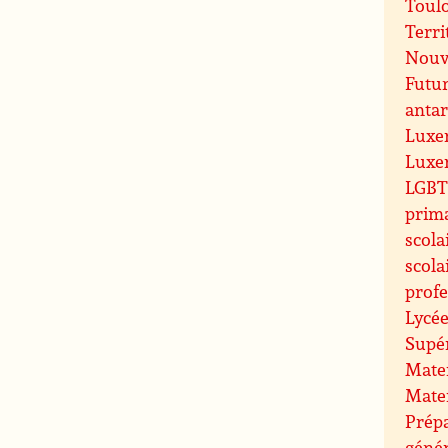
Toul
Terri
Nouve
Futu
antar
Luxe
Luxe
LGBT 
prim
scola
scola
profe
Lycée
Supé
Mate
Mate
Prépa
géné