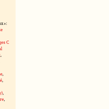
 » :
de
ges C
al
t
,
,
le
,
té
,
y)
,
re
,