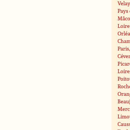
Velay
Pays 
Mâco
Loire
Orlé
Cham
Paris
Céve
Picar
Loire
Poit
Roche
Oran
Beauj
Merc
Limo
Caus