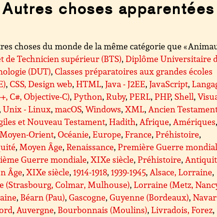
Autres choses apparentées
res choses du monde de la même catégorie que « Animaux
t de Technicien supérieur (BTS)
,
Diplôme Universitaire 
nologie (DUT)
,
Classes préparatoires aux grandes écoles
E)
,
CSS, Design web
,
HTML
,
Java - J2EE
,
JavaScript
,
Langa
++, C#, Objective-C)
,
Python
,
Ruby
,
PERL
,
PHP
,
Shell
,
Visu
,
Unix - Linux
,
macOS
,
Windows
,
XML
,
Ancien Testamen
giles et Nouveau Testament
,
Hadith
,
Afrique
,
Amériques
Moyen-Orient
,
Océanie
,
Europe
,
France
,
Préhistoire
,
uité
,
Moyen Âge
,
Renaissance
,
Première Guerre mondia
ième Guerre mondiale
,
XIXe siècle
,
Préhistoire
,
Antiqui
n Âge
,
XIXe siècle
,
1914-1918
,
1939-1945
,
Alsace, Lorraine
,
e (Strasbourg, Colmar, Mulhouse)
,
Lorraine (Metz, Nanc
taine
,
Béarn (Pau)
,
Gascogne
,
Guyenne (Bordeaux)
,
Navar
gord
,
Auvergne
,
Bourbonnais (Moulins)
,
Livradois, Forez
,