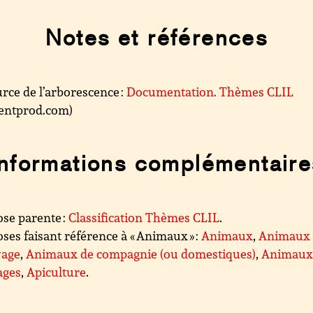
Notes et références
rce de l’arborescence :
Documentation. Thèmes CLIL
.centprod.com)
Informations complémentaire
se parente :
Classification Thèmes CLIL
.
ses faisant référence à « Animaux » :
Animaux
,
Animaux
vage
,
Animaux de compagnie (ou domestiques)
,
Animau
ages
,
Apiculture
.