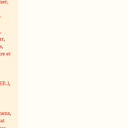
er,
-
,
ur
,
e
,
re et
BEP…)
,
mens
,
at
que
,