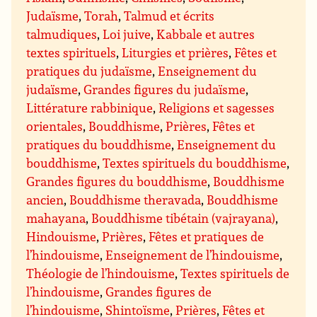
Judaïsme
,
Torah
,
Talmud et écrits
talmudiques
,
Loi juive
,
Kabbale et autres
textes spirituels
,
Liturgies et prières
,
Fêtes et
pratiques du judaïsme
,
Enseignement du
judaïsme
,
Grandes figures du judaïsme
,
Littérature rabbinique
,
Religions et sagesses
orientales
,
Bouddhisme
,
Prières
,
Fêtes et
pratiques du bouddhisme
,
Enseignement du
bouddhisme
,
Textes spirituels du bouddhisme
,
Grandes figures du bouddhisme
,
Bouddhisme
ancien
,
Bouddhisme theravada
,
Bouddhisme
mahayana
,
Bouddhisme tibétain (vajrayana)
,
Hindouisme
,
Prières
,
Fêtes et pratiques de
l’hindouisme
,
Enseignement de l’hindouisme
,
Théologie de l’hindouisme
,
Textes spirituels de
l’hindouisme
,
Grandes figures de
l’hindouisme
,
Shintoïsme
,
Prières
,
Fêtes et