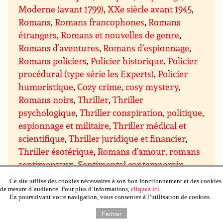
Moderne (avant 1799)
,
XXe siècle avant 1945
,
Romans
,
Romans francophones
,
Romans
étrangers
,
Romans et nouvelles de genre
,
Romans d’aventures
,
Romans d’espionnage
,
Romans policiers
,
Policier historique
,
Policier
procédural (type série les Experts)
,
Policier
humoristique
,
Cozy crime, cosy mystery
,
Romans noirs
,
Thriller
,
Thriller
psychologique
,
Thriller conspiration, politique,
espionnage et militaire
,
Thriller médical et
scientifique
,
Thriller juridique et financier
,
Thriller ésotérique
,
Romans d’amour, romans
sentimentaux
,
Sentimental contemporain
,
Sentimental suspens
,
Sentimental historique
,
Ce site utilise des cookies nécessaires à son bon fonctionnement et des cookies
Sentimental paranormal, bit-lit
,
Comédie
de mesure d’audience. Pour plus d’informations,
cliquez ici
.
En poursuivant votre navigation, vous consentez à l’utilisation de cookies.
sentimentale
,
Chick lit
,
Science-fiction
,
Fiction
Fermer
spéculative
,
Dystopie et Uchronie
,
Cyberpunk,