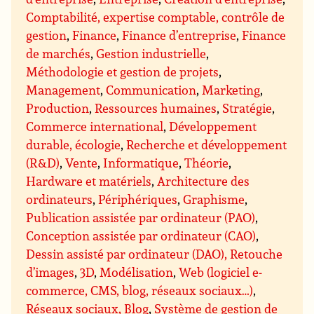
Comptabilité, expertise comptable, contrôle de
gestion
,
Finance
,
Finance d’entreprise
,
Finance
de marchés
,
Gestion industrielle
,
Méthodologie et gestion de projets
,
Management
,
Communication
,
Marketing
,
Production
,
Ressources humaines
,
Stratégie
,
Commerce international
,
Développement
durable, écologie
,
Recherche et développement
(R&D)
,
Vente
,
Informatique
,
Théorie
,
Hardware et matériels
,
Architecture des
ordinateurs
,
Périphériques
,
Graphisme
,
Publication assistée par ordinateur (PAO)
,
Conception assistée par ordinateur (CAO)
,
Dessin assisté par ordinateur (DAO), Retouche
d’images
,
3D
,
Modélisation
,
Web (logiciel e-
commerce, CMS, blog, réseaux sociaux…)
,
Réseaux sociaux, Blog
,
Système de gestion de