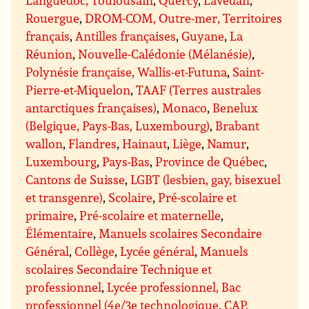
Rouergue
,
DROM-COM, Outre-mer, Territoires
français
,
Antilles françaises
,
Guyane
,
La
Réunion
,
Nouvelle-Calédonie (Mélanésie)
,
Polynésie française, Wallis-et-Futuna
,
Saint-
Pierre-et-Miquelon
,
TAAF (Terres australes
antarctiques françaises)
,
Monaco
,
Benelux
(Belgique, Pays-Bas, Luxembourg)
,
Brabant
wallon
,
Flandres
,
Hainaut
,
Liège
,
Namur
,
Luxembourg
,
Pays-Bas
,
Province de Québec
,
Cantons de Suisse
,
LGBT (lesbien, gay, bisexuel
et transgenre)
,
Scolaire
,
Pré-scolaire et
primaire
,
Pré-scolaire et maternelle
,
Élémentaire
,
Manuels scolaires Secondaire
Général
,
Collège
,
Lycée général
,
Manuels
scolaires Secondaire Technique et
professionnel
,
Lycée professionnel, Bac
professionnel (4e/3e technologique, CAP,