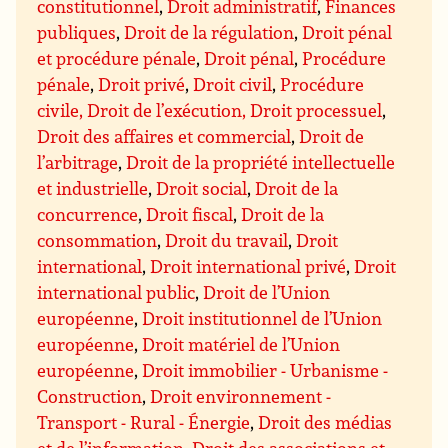
constitutionnel
,
Droit administratif
,
Finances
publiques
,
Droit de la régulation
,
Droit pénal
et procédure pénale
,
Droit pénal
,
Procédure
pénale
,
Droit privé
,
Droit civil
,
Procédure
civile, Droit de l’exécution, Droit processuel
,
Droit des affaires et commercial
,
Droit de
l’arbitrage
,
Droit de la propriété intellectuelle
et industrielle
,
Droit social
,
Droit de la
concurrence
,
Droit fiscal
,
Droit de la
consommation
,
Droit du travail
,
Droit
international
,
Droit international privé
,
Droit
international public
,
Droit de l’Union
européenne
,
Droit institutionnel de l’Union
européenne
,
Droit matériel de l’Union
européenne
,
Droit immobilier - Urbanisme -
Construction
,
Droit environnement -
Transport - Rural - Énergie
,
Droit des médias
et de l’information
,
Droit des associations et