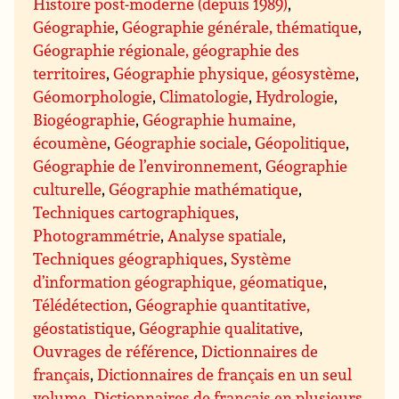
Histoire post-moderne (depuis 1989)
,
Géographie
,
Géographie générale, thématique
,
Géographie régionale, géographie des
territoires
,
Géographie physique, géosystème
,
Géomorphologie
,
Climatologie
,
Hydrologie
,
Biogéographie
,
Géographie humaine,
écoumène
,
Géographie sociale
,
Géopolitique
,
Géographie de l’environnement
,
Géographie
culturelle
,
Géographie mathématique
,
Techniques cartographiques
,
Photogrammétrie
,
Analyse spatiale
,
Techniques géographiques
,
Système
d’information géographique, géomatique
,
Télédétection
,
Géographie quantitative,
géostatistique
,
Géographie qualitative
,
Ouvrages de référence
,
Dictionnaires de
français
,
Dictionnaires de français en un seul
volume
,
Dictionnaires de français en plusieurs