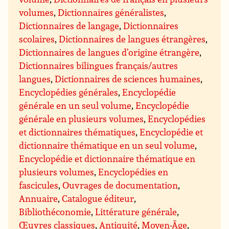
volumes
,
Dictionnaires généralistes
,
Dictionnaires de langage
,
Dictionnaires
scolaires
,
Dictionnaires de langues étrangères
,
Dictionnaires de langues d’origine étrangère
,
Dictionnaires bilingues français/autres
langues
,
Dictionnaires de sciences humaines
,
Encyclopédies générales
,
Encyclopédie
générale en un seul volume
,
Encyclopédie
générale en plusieurs volumes
,
Encyclopédies
et dictionnaires thématiques
,
Encyclopédie et
dictionnaire thématique en un seul volume
,
Encyclopédie et dictionnaire thématique en
plusieurs volumes
,
Encyclopédies en
fascicules
,
Ouvrages de documentation
,
Annuaire
,
Catalogue éditeur
,
Bibliothéconomie
,
Littérature générale
,
Œuvres classiques
,
Antiquité
,
Moyen-Âge
,