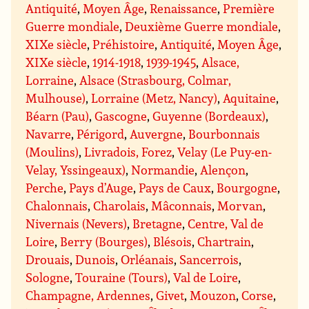
Antiquité
,
Moyen Âge
,
Renaissance
,
Première
Guerre mondiale
,
Deuxième Guerre mondiale
,
XIXe siècle
,
Préhistoire
,
Antiquité
,
Moyen Âge
,
XIXe siècle
,
1914-1918
,
1939-1945
,
Alsace,
Lorraine
,
Alsace (Strasbourg, Colmar,
Mulhouse)
,
Lorraine (Metz, Nancy)
,
Aquitaine
,
Béarn (Pau)
,
Gascogne
,
Guyenne (Bordeaux)
,
Navarre
,
Périgord
,
Auvergne
,
Bourbonnais
(Moulins)
,
Livradois, Forez
,
Velay (Le Puy-en-
Velay, Yssingeaux)
,
Normandie
,
Alençon
,
Perche
,
Pays d’Auge
,
Pays de Caux
,
Bourgogne
,
Chalonnais
,
Charolais
,
Mâconnais
,
Morvan
,
Nivernais (Nevers)
,
Bretagne
,
Centre, Val de
Loire
,
Berry (Bourges)
,
Blésois
,
Chartrain
,
Drouais
,
Dunois
,
Orléanais
,
Sancerrois
,
Sologne
,
Touraine (Tours)
,
Val de Loire
,
Champagne, Ardennes
,
Givet
,
Mouzon
,
Corse
,