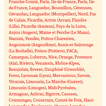
Franche-Comté
,
Paris, Île-de-France
,
Paris
,
Île-
de-France
,
Languedoc, Roussillon
,
Cévennes
,
Gévaudan
,
Languedoc (Montpellier)
,
Nord, Pas
de Calais, Picardie
,
Artois (Arras)
,
Flandre
(Lille)
,
Picardie (Amiens)
,
Pays de la Loire
,
Anjou (Angers)
,
Maine et Perche (Le Mans)
,
Nantais
,
Vendée
,
Poitou-Charentes
,
Angoumois (Angoulême)
,
Aunis-et-Saintonge
(La Rochelle)
,
Poitou (Poitiers)
,
PACA
,
Camargue
,
Luberon
,
Nice
,
Orange
,
Provence
(Aix)
,
Riviera
,
Venaissin
,
Rhône-Alpes
,
Beaujolais
,
Bresse
,
Dauphiné (Grenoble)
,
Forez
,
Lyonnais (Lyon)
,
Mercantour
,
Savoie
,
Vivarais
,
Limousin
,
La Marche (Guéret)
,
Limousin (Limoges)
,
Midi-Pyrénées
,
Armagnac
,
Aubrac
,
Bigorre
,
Causses
,
Comminges
,
Couserans
,
Comté de Foix
,
Haut-
Languedoc, Toulousain
,
Quercy
,
Lavedan
,