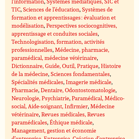
l’information
,
Systèmes médiatiques, SIC et
TIC
,
Sciences de l’éducation
,
Systèmes de
formation et apprentissages : évaluation et
modélisation
,
Perspectives sociocognitives,
apprentissage et conduites sociales
,
Technologisation, formation, activités
professionnelles
,
Médecine, pharmacie,
paramédical, médecine vétérinaire
,
Dictionnaire, Guide, Outil, Pratique
,
Histoire
de la médecine
,
Sciences fondamentales
,
Spécialités médicales
,
Imagerie médicale
,
Pharmacie
,
Dentaire, Odontostomatologie
,
Neurologie, Psychiatrie
,
Paramédical, Médico-
social, Aide-soignant, Infirmier
,
Médecine
vétérinaire
,
Revues médicales, Revues
paramédicales
,
Éthique médicale
,
Management, gestion et économie
d’entreprise
,
Entreprise
,
Création d’entreprise
,