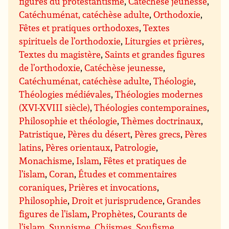
figures du protestantisme
,
Catéchèse jeunesse
,
Catéchuménat, catéchèse adulte
,
Orthodoxie
,
Fêtes et pratiques orthodoxes
,
Textes
spirituels de l’orthodoxie
,
Liturgies et prières
,
Textes du magistère
,
Saints et grandes figures
de l’orthodoxie
,
Catéchèse jeunesse
,
Catéchuménat, catéchèse adulte
,
Théologie
,
Théologies médiévales
,
Théologies modernes
(XVI-XVIII siècle)
,
Théologies contemporaines
,
Philosophie et théologie
,
Thèmes doctrinaux
,
Patristique
,
Pères du désert
,
Pères grecs
,
Pères
latins
,
Pères orientaux
,
Patrologie
,
Monachisme
,
Islam
,
Fêtes et pratiques de
l’islam
,
Coran
,
Études et commentaires
coraniques
,
Prières et invocations
,
Philosophie
,
Droit et jurisprudence
,
Grandes
figures de l’islam
,
Prophètes
,
Courants de
l’islam
,
Sunnisme
,
Chiismes
,
Soufisme
,