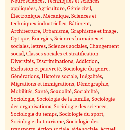
Neurosciences
,
Techniques et sciences
appliquées
,
Agriculture
,
Génie civil
,
Électronique
,
Mécanique
,
Sciences et
techniques industrielles
,
Bâtiment
,
Architecture, Urbanisme
,
Graphisme et image
,
Optique
,
Énergies
,
Sciences humaines et
sociales, lettres
,
Sciences sociales
,
Changement
social
,
Classes sociales et stratification
,
Diversités, Discriminations
,
Addiction
,
Exclusion et pauvreté
,
Sociologie du genre
,
Générations
,
Histoire sociale
,
Inégalités
,
Migrations et immigrations
,
Démographie
,
Mobilités
,
Santé
,
Sexualité
,
Sociabilité
,
Sociologie
,
Sociologie de la famille
,
Sociologie
des organisations
,
Sociologie des sciences
,
Sociologie du temps
,
Sociologie du sport
,
Sociologie du tourisme
,
Sociologie des
transports
,
Action sociale, aide sociale
,
Accueil