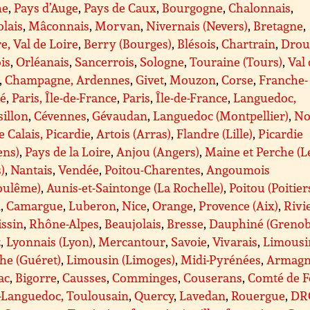
he
,
Pays d’Auge
,
Pays de Caux
,
Bourgogne
,
Chalonnais
,
lais
,
Mâconnais
,
Morvan
,
Nivernais (Nevers)
,
Bretagne
,
e, Val de Loire
,
Berry (Bourges)
,
Blésois
,
Chartrain
,
Drou
is
,
Orléanais
,
Sancerrois
,
Sologne
,
Touraine (Tours)
,
Val
,
Champagne, Ardennes
,
Givet
,
Mouzon
,
Corse
,
Franche-
é
,
Paris, Île-de-France
,
Paris
,
Île-de-France
,
Languedoc,
illon
,
Cévennes
,
Gévaudan
,
Languedoc (Montpellier)
,
No
e Calais, Picardie
,
Artois (Arras)
,
Flandre (Lille)
,
Picardie
ens)
,
Pays de la Loire
,
Anjou (Angers)
,
Maine et Perche (L
)
,
Nantais
,
Vendée
,
Poitou-Charentes
,
Angoumois
oulême)
,
Aunis-et-Saintonge (La Rochelle)
,
Poitou (Poitier
A
,
Camargue
,
Luberon
,
Nice
,
Orange
,
Provence (Aix)
,
Rivi
issin
,
Rhône-Alpes
,
Beaujolais
,
Bresse
,
Dauphiné (Grenob
z
,
Lyonnais (Lyon)
,
Mercantour
,
Savoie
,
Vivarais
,
Limousi
he (Guéret)
,
Limousin (Limoges)
,
Midi-Pyrénées
,
Armagn
ac
,
Bigorre
,
Causses
,
Comminges
,
Couserans
,
Comté de F
-Languedoc, Toulousain
,
Quercy
,
Lavedan
,
Rouergue
,
DR