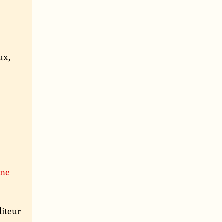
ux,
ine
iteur