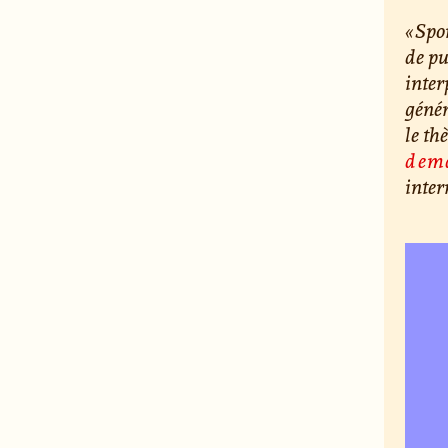
« Spo
de pu
inter
génér
le t
dema
inte