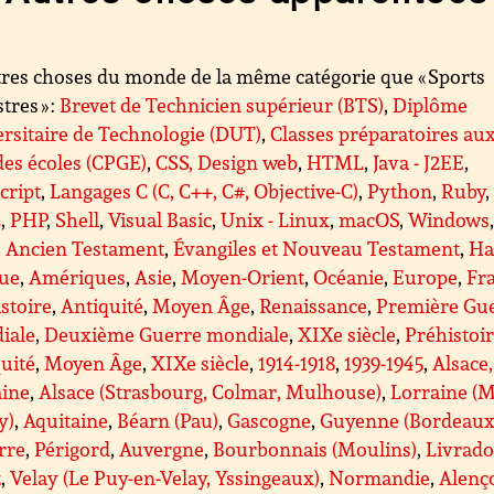
res choses du monde de la même catégorie que « Sports
tres » :
Brevet de Technicien supérieur (BTS)
,
Diplôme
rsitaire de Technologie (DUT)
,
Classes préparatoires au
es écoles (CPGE)
,
CSS, Design web
,
HTML
,
Java - J2EE
,
cript
,
Langages C (C, C++, C#, Objective-C)
,
Python
,
Ruby
,
L
,
PHP
,
Shell
,
Visual Basic
,
Unix - Linux
,
macOS
,
Windows
,
Ancien Testament
,
Évangiles et Nouveau Testament
,
Ha
que
,
Amériques
,
Asie
,
Moyen-Orient
,
Océanie
,
Europe
,
Fr
stoire
,
Antiquité
,
Moyen Âge
,
Renaissance
,
Première Gu
iale
,
Deuxième Guerre mondiale
,
XIXe siècle
,
Préhistoi
uité
,
Moyen Âge
,
XIXe siècle
,
1914-1918
,
1939-1945
,
Alsace,
aine
,
Alsace (Strasbourg, Colmar, Mulhouse)
,
Lorraine (M
y)
,
Aquitaine
,
Béarn (Pau)
,
Gascogne
,
Guyenne (Bordeaux
rre
,
Périgord
,
Auvergne
,
Bourbonnais (Moulins)
,
Livrado
z
,
Velay (Le Puy-en-Velay, Yssingeaux)
,
Normandie
,
Alenç