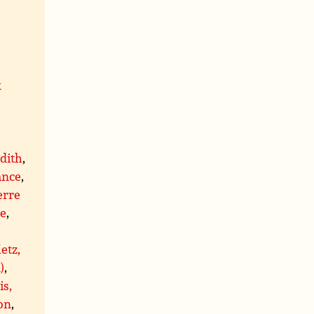
x
,
dith
,
ance
,
erre
re
,
etz,
)
,
is,
on
,