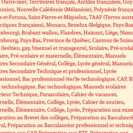
Outre-mer, Territoires français
,
Antilles françaises
,
Guy
éunion
,
Nouvelle-Calédonie (Mélanésie)
,
Polynésie frança
s-et-Futuna
,
Saint-Pierre-et-Miquelon
,
TAAF (Terres aust
ctiques françaises)
,
Monaco
,
Benelux (Belgique, Pays-Bas
mbourg)
,
Brabant wallon
,
Flandres
,
Hainaut
,
Liège
,
Nam
mbourg
,
Pays-Bas
,
Province de Québec
,
Cantons de Suiss
(lesbien, gay, bisexuel et transgenre)
,
Scolaire
,
Pré-scolai
aire
,
Pré-scolaire et maternelle
,
Élémentaire
,
Manuels
ires Secondaire Général
,
Collège
,
Lycée général
,
Manuels
ires Secondaire Technique et professionnel
,
Lycée
ssionnel, Bac professionnel (4e/3e technologique, CAP, 
 technologique, Bac technologique
,
Manuels scolaires
rieur Technique
,
Parascolaire
,
Cahier de vacances
,
rnelle
,
Élémentaire
,
Collège
,
Lycée
,
Cahier de soutien
,
rnelle
,
Élémentaire
,
Collège
,
Lycée
,
Préparation aux exa
ration au Brevet des collèges
,
Préparation au Baccalauré
ral
,
Préparation au Baccalauréat professionnel et techni
aration aux CAP
,
Préparation aux BTS
,
Préparation aux