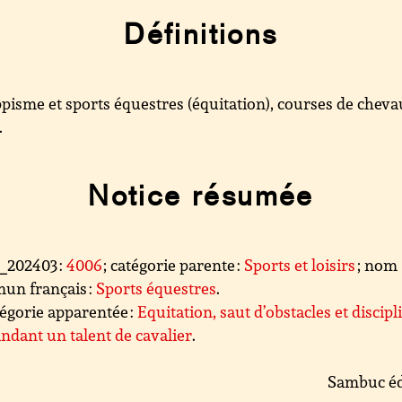
Définitions
pisme et sports équestres (équitation), courses de cheva
…
Notice résumée
l_202403 :
4006
; catégorie parente :
Sports et loisirs
; nom
un français :
Sports équestres
.
égorie apparentée :
Equitation, saut d’obstacles et discipl
dant un talent de cavalier
.
Sambuc éd