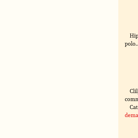
Hip
polo
Cli
comm
Cat
deman