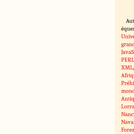
Aut
éques
Unive
grand
JavaS
PER
XML
Afri
Préhi
mond
Antiq
Lorr
Nanc
Nava
Fore