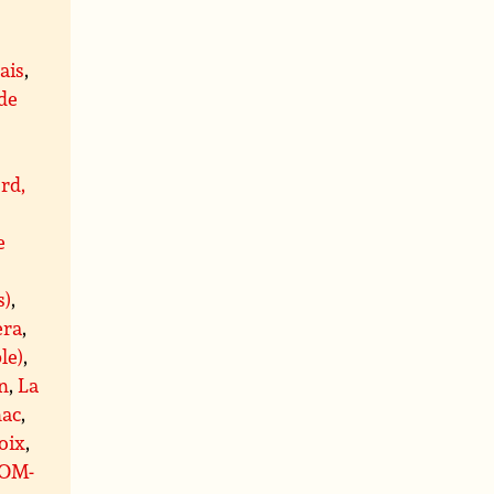
ais
,
 de
rd,
e
s)
,
era
,
le)
,
n
,
La
ac
,
oix
,
OM-