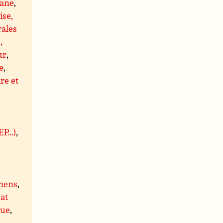
ane
,
ise,
rales
,
ur
,
e
,
re et
BEP…)
,
mens
,
at
que
,