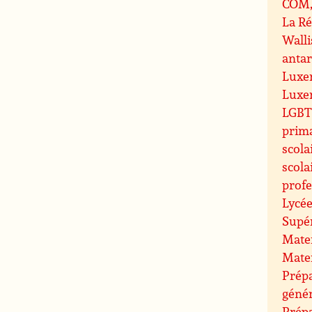
COM, 
La R
Walli
antar
Luxe
Luxe
LGBT 
prim
scola
scola
profe
Lycée
Supé
Mate
Mate
Prépa
géné
Prép