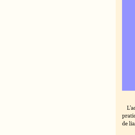
L’a
prati
de li