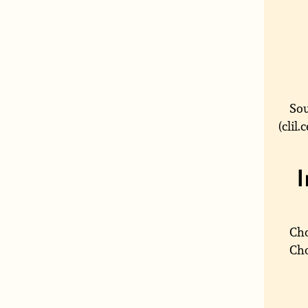
Sou
(clil
Cho
Cho