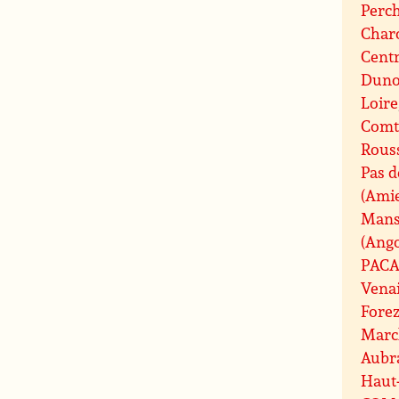
Perc
Charo
Centr
Duno
Loire
Comt
Rouss
Pas d
(Ami
Mans
(Ang
PAC
Vena
Fore
Marc
Aubr
Haut