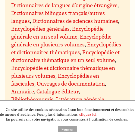
Dictionnaires de langues d’origine étrangère
,
Dictionnaires bilingues français/autres
langues
,
Dictionnaires de sciences humaines
,
Encyclopédies générales
,
Encyclopédie
générale en un seul volume
,
Encyclopédie
générale en plusieurs volumes
,
Encyclopédies
et dictionnaires thématiques
,
Encyclopédie et
dictionnaire thématique en un seul volume
,
Encyclopédie et dictionnaire thématique en
plusieurs volumes
,
Encyclopédies en
fascicules
,
Ouvrages de documentation
,
Annuaire
,
Catalogue éditeur
,
Bibliothéconomie
,
Littérature générale
,
Œuvres classiques
,
Antiquité
,
Moyen-Âge
,
Ce site utilise des cookies nécessaires à son bon fonctionnement et des cookies
Moderne (avant 1799)
,
XXe siècle avant 1945
,
de mesure d’audience. Pour plus d’informations,
cliquez ici
.
En poursuivant votre navigation, vous consentez à l’utilisation de cookies.
Romans
,
Romans francophones
,
Romans
Fermer
étrangers
,
Romans et nouvelles de genre
,