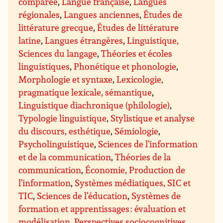
comparée
,
Langue française
,
Langues
régionales
,
Langues anciennes
,
Études de
littérature grecque
,
Études de littérature
latine
,
Langues étrangères
,
Linguistique,
Sciences du langage
,
Théories et écoles
linguistiques
,
Phonétique et phonologie
,
Morphologie et syntaxe
,
Lexicologie,
pragmatique lexicale, sémantique
,
Linguistique diachronique (philologie)
,
Typologie linguistique
,
Stylistique et analyse
du discours, esthétique
,
Sémiologie
,
Psycholinguistique
,
Sciences de l’information
et de la communication
,
Théories de la
communication
,
Économie, Production de
l’information
,
Systèmes médiatiques, SIC et
TIC
,
Sciences de l’éducation
,
Systèmes de
formation et apprentissages : évaluation et
modélisation
,
Perspectives sociocognitives,