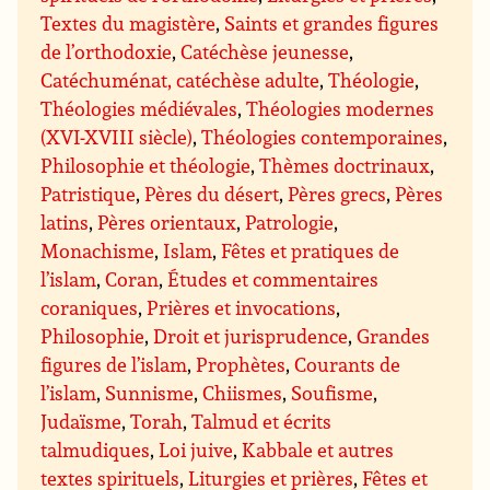
Textes du magistère
,
Saints et grandes figures
de l’orthodoxie
,
Catéchèse jeunesse
,
Catéchuménat, catéchèse adulte
,
Théologie
,
Théologies médiévales
,
Théologies modernes
(XVI-XVIII siècle)
,
Théologies contemporaines
,
Philosophie et théologie
,
Thèmes doctrinaux
,
Patristique
,
Pères du désert
,
Pères grecs
,
Pères
latins
,
Pères orientaux
,
Patrologie
,
Monachisme
,
Islam
,
Fêtes et pratiques de
l’islam
,
Coran
,
Études et commentaires
coraniques
,
Prières et invocations
,
Philosophie
,
Droit et jurisprudence
,
Grandes
figures de l’islam
,
Prophètes
,
Courants de
l’islam
,
Sunnisme
,
Chiismes
,
Soufisme
,
Judaïsme
,
Torah
,
Talmud et écrits
talmudiques
,
Loi juive
,
Kabbale et autres
textes spirituels
,
Liturgies et prières
,
Fêtes et