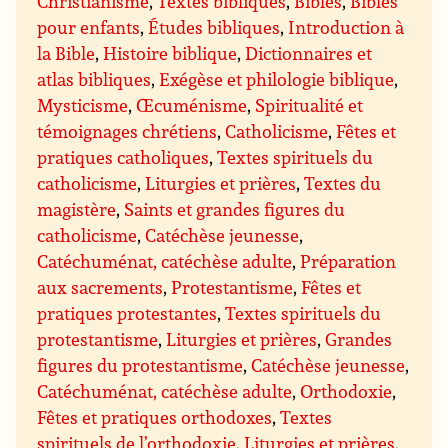
Christianisme
,
Textes bibliques
,
Bibles
,
Bibles
pour enfants
,
Études bibliques
,
Introduction à
la Bible
,
Histoire biblique
,
Dictionnaires et
atlas bibliques
,
Exégèse et philologie biblique
,
Mysticisme
,
Œcuménisme
,
Spiritualité et
témoignages chrétiens
,
Catholicisme
,
Fêtes et
pratiques catholiques
,
Textes spirituels du
catholicisme
,
Liturgies et prières
,
Textes du
magistère
,
Saints et grandes figures du
catholicisme
,
Catéchèse jeunesse
,
Catéchuménat, catéchèse adulte
,
Préparation
aux sacrements
,
Protestantisme
,
Fêtes et
pratiques protestantes
,
Textes spirituels du
protestantisme
,
Liturgies et prières
,
Grandes
figures du protestantisme
,
Catéchèse jeunesse
,
Catéchuménat, catéchèse adulte
,
Orthodoxie
,
Fêtes et pratiques orthodoxes
,
Textes
spirituels de l’orthodoxie
,
Liturgies et prières
,