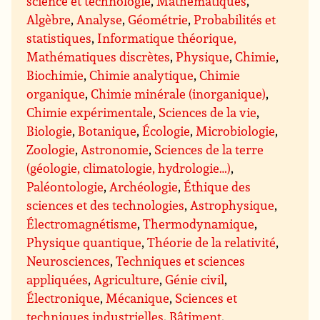
science et technologie
,
Mathématiques
,
Algèbre
,
Analyse
,
Géométrie
,
Probabilités et
statistiques
,
Informatique théorique,
Mathématiques discrètes
,
Physique
,
Chimie
,
Biochimie
,
Chimie analytique
,
Chimie
organique
,
Chimie minérale (inorganique)
,
Chimie expérimentale
,
Sciences de la vie
,
Biologie
,
Botanique
,
Écologie
,
Microbiologie
,
Zoologie
,
Astronomie
,
Sciences de la terre
(géologie, climatologie, hydrologie…)
,
Paléontologie
,
Archéologie
,
Éthique des
sciences et des technologies
,
Astrophysique
,
Électromagnétisme
,
Thermodynamique
,
Physique quantique
,
Théorie de la relativité
,
Neurosciences
,
Techniques et sciences
appliquées
,
Agriculture
,
Génie civil
,
Électronique
,
Mécanique
,
Sciences et
techniques industrielles
,
Bâtiment
,