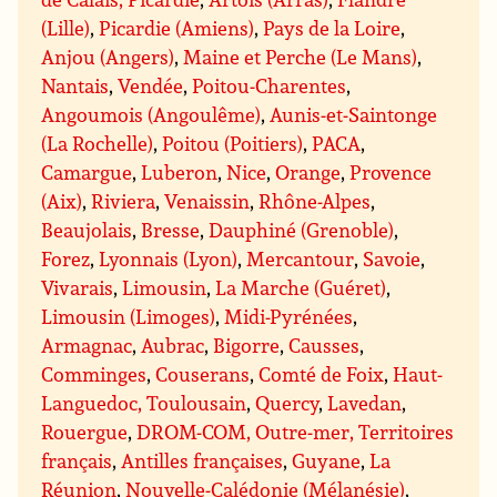
(Lille)
,
Picardie (Amiens)
,
Pays de la Loire
,
Anjou (Angers)
,
Maine et Perche (Le Mans)
,
Nantais
,
Vendée
,
Poitou-Charentes
,
Angoumois (Angoulême)
,
Aunis-et-Saintonge
(La Rochelle)
,
Poitou (Poitiers)
,
PACA
,
Camargue
,
Luberon
,
Nice
,
Orange
,
Provence
(Aix)
,
Riviera
,
Venaissin
,
Rhône-Alpes
,
Beaujolais
,
Bresse
,
Dauphiné (Grenoble)
,
Forez
,
Lyonnais (Lyon)
,
Mercantour
,
Savoie
,
Vivarais
,
Limousin
,
La Marche (Guéret)
,
Limousin (Limoges)
,
Midi-Pyrénées
,
Armagnac
,
Aubrac
,
Bigorre
,
Causses
,
Comminges
,
Couserans
,
Comté de Foix
,
Haut-
Languedoc, Toulousain
,
Quercy
,
Lavedan
,
Rouergue
,
DROM-COM, Outre-mer, Territoires
français
,
Antilles françaises
,
Guyane
,
La
Réunion
,
Nouvelle-Calédonie (Mélanésie)
,