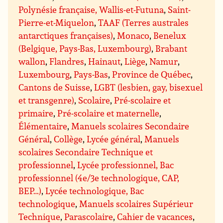
Polynésie française, Wallis-et-Futuna
,
Saint-
Pierre-et-Miquelon
,
TAAF (Terres australes
antarctiques françaises)
,
Monaco
,
Benelux
(Belgique, Pays-Bas, Luxembourg)
,
Brabant
wallon
,
Flandres
,
Hainaut
,
Liège
,
Namur
,
Luxembourg
,
Pays-Bas
,
Province de Québec
,
Cantons de Suisse
,
LGBT (lesbien, gay, bisexuel
et transgenre)
,
Scolaire
,
Pré-scolaire et
primaire
,
Pré-scolaire et maternelle
,
Élémentaire
,
Manuels scolaires Secondaire
Général
,
Collège
,
Lycée général
,
Manuels
scolaires Secondaire Technique et
professionnel
,
Lycée professionnel, Bac
professionnel (4e/3e technologique, CAP,
BEP…)
,
Lycée technologique, Bac
technologique
,
Manuels scolaires Supérieur
Technique
,
Parascolaire
,
Cahier de vacances
,