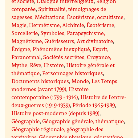
et société
,
Dialogue interreligieux
,
Religion
comparée
,
Spiritualité, témoignages de
sagesses
,
Méditations
,
Ésotérisme, occultisme
,
Magie
,
Hermétisme, Alchimie
,
Ésotérisme
,
Sorcellerie
,
Symboles
,
Parapsychisme,
Magnétisme, Guérisseurs
,
Art divinatoire
,
Énigme, Phénomène inexpliqué
,
Esprit,
Paranormal
,
Sociétés secrètes
,
Croyance,
Mythe, Rêve
,
Histoire
,
Histoire générale et
thématique
,
Personnages historiques
,
Documents historiques
,
Monde
,
Les Temps
modernes (avant 1799)
,
Histoire
contemporaine (1799 - 1914)
,
Histoire de l’entre-
deux-guerres (1919-1939)
,
Période 1945-1989
,
Histoire post-moderne (depuis 1989)
,
Géographie
,
Géographie générale, thématique
,
Géographie régionale, géographie des
territoires
,
Géographie physique, géosystème
,