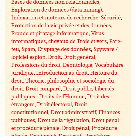
Bases de données non relationnelles
,
Exploration de données (data mining)
,
Indexation et moteurs de recherche
,
Sécurité
,
Protection de la vie privée et des données
,
Fraude et piratage informatique
,
Virus
informatiques, chevaux de Troie et vers
,
Pare-
feu
,
Spam
,
Cryptage des données
,
Spyware /
logiciel espion
,
Droit
,
Droit général
,
Professions du droit
,
Déontologie
,
Vocabulaire
juridique
,
Introduction au droit
,
Histoire du
droit
,
Théorie, philosophie et sociologie du
droit
,
Droit comparé
,
Droit public
,
Libertés
publiques - Droits de l’Homme
,
Droit des
étrangers
,
Droit électoral
,
Droit
constitutionnel
,
Droit administratif
,
Finances
publiques
,
Droit de la régulation
,
Droit pénal
et procédure pénale
,
Droit pénal
,
Procédure
pénale
,
Droit privé
,
Droit civil
,
Procédure