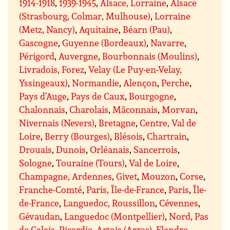
1914-1918
,
1939-1945
,
Alsace, Lorraine
,
Alsace
(Strasbourg, Colmar, Mulhouse)
,
Lorraine
(Metz, Nancy)
,
Aquitaine
,
Béarn (Pau)
,
Gascogne
,
Guyenne (Bordeaux)
,
Navarre
,
Périgord
,
Auvergne
,
Bourbonnais (Moulins)
,
Livradois, Forez
,
Velay (Le Puy-en-Velay,
Yssingeaux)
,
Normandie
,
Alençon
,
Perche
,
Pays d’Auge
,
Pays de Caux
,
Bourgogne
,
Chalonnais
,
Charolais
,
Mâconnais
,
Morvan
,
Nivernais (Nevers)
,
Bretagne
,
Centre, Val de
Loire
,
Berry (Bourges)
,
Blésois
,
Chartrain
,
Drouais
,
Dunois
,
Orléanais
,
Sancerrois
,
Sologne
,
Touraine (Tours)
,
Val de Loire
,
Champagne, Ardennes
,
Givet
,
Mouzon
,
Corse
,
Franche-Comté
,
Paris, Île-de-France
,
Paris
,
Île-
de-France
,
Languedoc, Roussillon
,
Cévennes
,
Gévaudan
,
Languedoc (Montpellier)
,
Nord, Pas
de Calais, Picardie
,
Artois (Arras)
,
Flandre