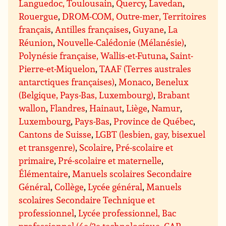
Languedoc, Toulousain
,
Quercy
,
Lavedan
,
Rouergue
,
DROM-COM, Outre-mer, Territoires
français
,
Antilles françaises
,
Guyane
,
La
Réunion
,
Nouvelle-Calédonie (Mélanésie)
,
Polynésie française, Wallis-et-Futuna
,
Saint-
Pierre-et-Miquelon
,
TAAF (Terres australes
antarctiques françaises)
,
Monaco
,
Benelux
(Belgique, Pays-Bas, Luxembourg)
,
Brabant
wallon
,
Flandres
,
Hainaut
,
Liège
,
Namur
,
Luxembourg
,
Pays-Bas
,
Province de Québec
,
Cantons de Suisse
,
LGBT (lesbien, gay, bisexuel
et transgenre)
,
Scolaire
,
Pré-scolaire et
primaire
,
Pré-scolaire et maternelle
,
Élémentaire
,
Manuels scolaires Secondaire
Général
,
Collège
,
Lycée général
,
Manuels
scolaires Secondaire Technique et
professionnel
,
Lycée professionnel, Bac
professionnel (4e/3e technologique, CAP,