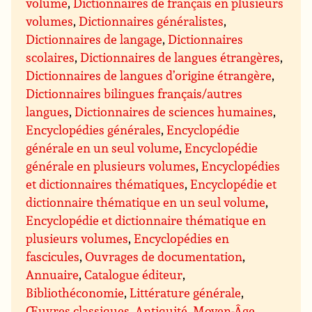
volume
,
Dictionnaires de français en plusieurs
volumes
,
Dictionnaires généralistes
,
Dictionnaires de langage
,
Dictionnaires
scolaires
,
Dictionnaires de langues étrangères
,
Dictionnaires de langues d’origine étrangère
,
Dictionnaires bilingues français/autres
langues
,
Dictionnaires de sciences humaines
,
Encyclopédies générales
,
Encyclopédie
générale en un seul volume
,
Encyclopédie
générale en plusieurs volumes
,
Encyclopédies
et dictionnaires thématiques
,
Encyclopédie et
dictionnaire thématique en un seul volume
,
Encyclopédie et dictionnaire thématique en
plusieurs volumes
,
Encyclopédies en
fascicules
,
Ouvrages de documentation
,
Annuaire
,
Catalogue éditeur
,
Bibliothéconomie
,
Littérature générale
,
Œuvres classiques
,
Antiquité
,
Moyen-Âge
,