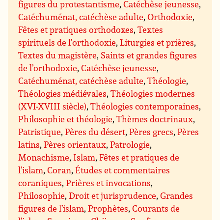
figures du protestantisme
,
Catéchèse jeunesse
,
Catéchuménat, catéchèse adulte
,
Orthodoxie
,
Fêtes et pratiques orthodoxes
,
Textes
spirituels de l’orthodoxie
,
Liturgies et prières
,
Textes du magistère
,
Saints et grandes figures
de l’orthodoxie
,
Catéchèse jeunesse
,
Catéchuménat, catéchèse adulte
,
Théologie
,
Théologies médiévales
,
Théologies modernes
(XVI-XVIII siècle)
,
Théologies contemporaines
,
Philosophie et théologie
,
Thèmes doctrinaux
,
Patristique
,
Pères du désert
,
Pères grecs
,
Pères
latins
,
Pères orientaux
,
Patrologie
,
Monachisme
,
Islam
,
Fêtes et pratiques de
l’islam
,
Coran
,
Études et commentaires
coraniques
,
Prières et invocations
,
Philosophie
,
Droit et jurisprudence
,
Grandes
figures de l’islam
,
Prophètes
,
Courants de