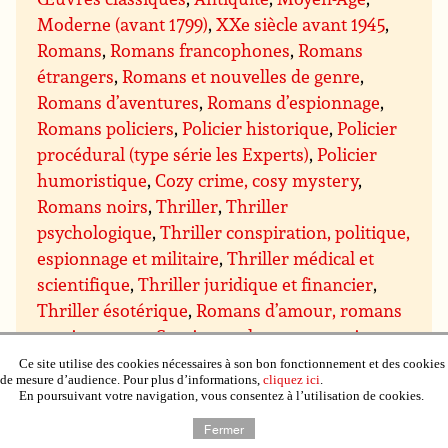
Moderne (avant 1799)
,
XXe siècle avant 1945
,
Romans
,
Romans francophones
,
Romans
étrangers
,
Romans et nouvelles de genre
,
Romans d’aventures
,
Romans d’espionnage
,
Romans policiers
,
Policier historique
,
Policier
procédural (type série les Experts)
,
Policier
humoristique
,
Cozy crime, cosy mystery
,
Romans noirs
,
Thriller
,
Thriller
psychologique
,
Thriller conspiration, politique,
espionnage et militaire
,
Thriller médical et
scientifique
,
Thriller juridique et financier
,
Thriller ésotérique
,
Romans d’amour, romans
sentimentaux
,
Sentimental contemporain
,
Sentimental suspens
,
Sentimental historique
,
Ce site utilise des cookies nécessaires à son bon fonctionnement et des cookies
de mesure d’audience. Pour plus d’informations,
cliquez ici
.
Sentimental paranormal, bit-lit
,
Comédie
En poursuivant votre navigation, vous consentez à l’utilisation de cookies.
sentimentale
,
Chick lit
,
Science-fiction
,
Fiction
Fermer
spéculative
,
Dystopie et Uchronie
,
Cyberpunk,