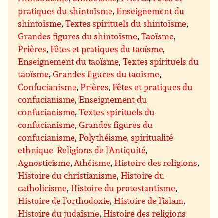
pratiques du shintoïsme
,
Enseignement du
shintoïsme
,
Textes spirituels du shintoïsme
,
Grandes figures du shintoïsme
,
Taoïsme
,
Prières
,
Fêtes et pratiques du taoïsme
,
Enseignement du taoïsme
,
Textes spirituels du
taoïsme
,
Grandes figures du taoïsme
,
Confucianisme
,
Prières
,
Fêtes et pratiques du
confucianisme
,
Enseignement du
confucianisme
,
Textes spirituels du
confucianisme
,
Grandes figures du
confucianisme
,
Polythéisme, spiritualité
ethnique
,
Religions de l’Antiquité
,
Agnosticisme
,
Athéisme
,
Histoire des religions
,
Histoire du christianisme
,
Histoire du
catholicisme
,
Histoire du protestantisme
,
Histoire de l’orthodoxie
,
Histoire de l’islam
,
Histoire du judaïsme
,
Histoire des religions