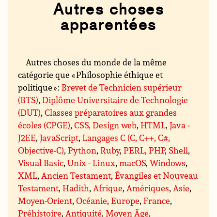
Autres choses
apparentées
Autres choses du monde de la même
catégorie que « Philosophie éthique et
politique » :
Brevet de Technicien supérieur
(BTS)
,
Diplôme Universitaire de Technologie
(DUT)
,
Classes préparatoires aux grandes
écoles (CPGE)
,
CSS, Design web
,
HTML
,
Java -
J2EE
,
JavaScript
,
Langages C (C, C++, C#,
Objective-C)
,
Python
,
Ruby
,
PERL
,
PHP
,
Shell
,
Visual Basic
,
Unix - Linux
,
macOS
,
Windows
,
XML
,
Ancien Testament
,
Évangiles et Nouveau
Testament
,
Hadith
,
Afrique
,
Amériques
,
Asie
,
Moyen-Orient
,
Océanie
,
Europe
,
France
,
Préhistoire
,
Antiquité
,
Moyen Âge
,