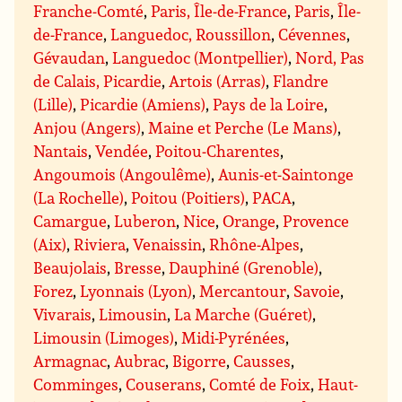
Franche-Comté
,
Paris, Île-de-France
,
Paris
,
Île-
de-France
,
Languedoc, Roussillon
,
Cévennes
,
Gévaudan
,
Languedoc (Montpellier)
,
Nord, Pas
de Calais, Picardie
,
Artois (Arras)
,
Flandre
(Lille)
,
Picardie (Amiens)
,
Pays de la Loire
,
Anjou (Angers)
,
Maine et Perche (Le Mans)
,
Nantais
,
Vendée
,
Poitou-Charentes
,
Angoumois (Angoulême)
,
Aunis-et-Saintonge
(La Rochelle)
,
Poitou (Poitiers)
,
PACA
,
Camargue
,
Luberon
,
Nice
,
Orange
,
Provence
(Aix)
,
Riviera
,
Venaissin
,
Rhône-Alpes
,
Beaujolais
,
Bresse
,
Dauphiné (Grenoble)
,
Forez
,
Lyonnais (Lyon)
,
Mercantour
,
Savoie
,
Vivarais
,
Limousin
,
La Marche (Guéret)
,
Limousin (Limoges)
,
Midi-Pyrénées
,
Armagnac
,
Aubrac
,
Bigorre
,
Causses
,
Comminges
,
Couserans
,
Comté de Foix
,
Haut-