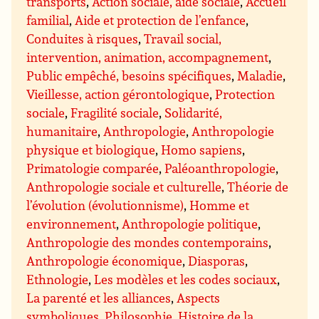
transports
,
Action sociale, aide sociale
,
Accueil
familial
,
Aide et protection de l’enfance
,
Conduites à risques
,
Travail social,
intervention, animation, accompagnement
,
Public empêché, besoins spécifiques
,
Maladie
,
Vieillesse, action gérontologique
,
Protection
sociale
,
Fragilité sociale
,
Solidarité,
humanitaire
,
Anthropologie
,
Anthropologie
physique et biologique
,
Homo sapiens
,
Primatologie comparée
,
Paléoanthropologie
,
Anthropologie sociale et culturelle
,
Théorie de
l’évolution (évolutionnisme)
,
Homme et
environnement
,
Anthropologie politique
,
Anthropologie des mondes contemporains
,
Anthropologie économique
,
Diasporas
,
Ethnologie
,
Les modèles et les codes sociaux
,
La parenté et les alliances
,
Aspects
symboliques
,
Philosophie
,
Histoire de la