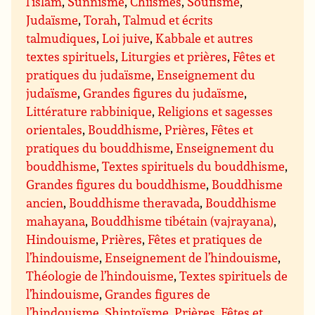
l’islam
,
Sunnisme
,
Chiismes
,
Soufisme
,
Judaïsme
,
Torah
,
Talmud et écrits
talmudiques
,
Loi juive
,
Kabbale et autres
textes spirituels
,
Liturgies et prières
,
Fêtes et
pratiques du judaïsme
,
Enseignement du
judaïsme
,
Grandes figures du judaïsme
,
Littérature rabbinique
,
Religions et sagesses
orientales
,
Bouddhisme
,
Prières
,
Fêtes et
pratiques du bouddhisme
,
Enseignement du
bouddhisme
,
Textes spirituels du bouddhisme
,
Grandes figures du bouddhisme
,
Bouddhisme
ancien
,
Bouddhisme theravada
,
Bouddhisme
mahayana
,
Bouddhisme tibétain (vajrayana)
,
Hindouisme
,
Prières
,
Fêtes et pratiques de
l’hindouisme
,
Enseignement de l’hindouisme
,
Théologie de l’hindouisme
,
Textes spirituels de
l’hindouisme
,
Grandes figures de
l’hindouisme
,
Shintoïsme
,
Prières
,
Fêtes et