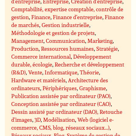
d’entreprise
,
Entreprise
,
Création d’entreprise
,
Comptabilité, expertise comptable, contrôle de
gestion
,
Finance
,
Finance d’entreprise
,
Finance
de marchés
,
Gestion industrielle
,
Méthodologie et gestion de projets
,
Management
,
Communication
,
Marketing
,
Production
,
Ressources humaines
,
Stratégie
,
Commerce international
,
Développement
durable, écologie
,
Recherche et développement
(R&D)
,
Vente
,
Informatique
,
Théorie
,
Hardware et matériels
,
Architecture des
ordinateurs
,
Périphériques
,
Graphisme
,
Publication assistée par ordinateur (PAO)
,
Conception assistée par ordinateur (CAO)
,
Dessin assisté par ordinateur (DAO), Retouche
d’images
,
3D
,
Modélisation
,
Web (logiciel e-
commerce, CMS, blog, réseaux sociaux…)
,
Réseaux sociaux, Blog
,
Système de gestion de