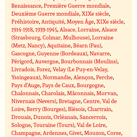
Renaissance
,
Première Guerre mondiale
,
Deuxième Guerre mondiale
,
XIXe siècle
,
Préhistoire
,
Antiquité
,
Moyen Âge
,
XIXe siècle
,
1914-1918
,
1939-1945
,
Alsace, Lorraine
,
Alsace
(Strasbourg, Colmar, Mulhouse)
,
Lorraine
(Metz, Nancy)
,
Aquitaine
,
Béarn (Pau)
,
Gascogne
,
Guyenne (Bordeaux)
,
Navarre
,
Périgord
,
Auvergne
,
Bourbonnais (Moulins)
,
Livradois, Forez
,
Velay (Le Puy-en-Velay,
Yssingeaux)
,
Normandie
,
Alençon
,
Perche
,
Pays d’Auge
,
Pays de Caux
,
Bourgogne
,
Chalonnais
,
Charolais
,
Mâconnais
,
Morvan
,
Nivernais (Nevers)
,
Bretagne
,
Centre, Val de
Loire
,
Berry (Bourges)
,
Blésois
,
Chartrain
,
Drouais
,
Dunois
,
Orléanais
,
Sancerrois
,
Sologne
,
Touraine (Tours)
,
Val de Loire
,
Champagne, Ardennes
,
Givet
,
Mouzon
,
Corse
,