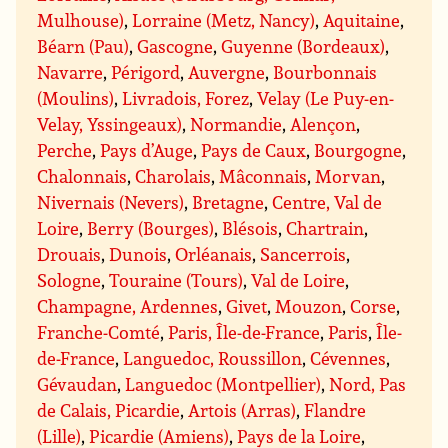
Mulhouse)
,
Lorraine (Metz, Nancy)
,
Aquitaine
,
Béarn (Pau)
,
Gascogne
,
Guyenne (Bordeaux)
,
Navarre
,
Périgord
,
Auvergne
,
Bourbonnais
(Moulins)
,
Livradois, Forez
,
Velay (Le Puy-en-
Velay, Yssingeaux)
,
Normandie
,
Alençon
,
Perche
,
Pays d’Auge
,
Pays de Caux
,
Bourgogne
,
Chalonnais
,
Charolais
,
Mâconnais
,
Morvan
,
Nivernais (Nevers)
,
Bretagne
,
Centre, Val de
Loire
,
Berry (Bourges)
,
Blésois
,
Chartrain
,
Drouais
,
Dunois
,
Orléanais
,
Sancerrois
,
Sologne
,
Touraine (Tours)
,
Val de Loire
,
Champagne, Ardennes
,
Givet
,
Mouzon
,
Corse
,
Franche-Comté
,
Paris, Île-de-France
,
Paris
,
Île-
de-France
,
Languedoc, Roussillon
,
Cévennes
,
Gévaudan
,
Languedoc (Montpellier)
,
Nord, Pas
de Calais, Picardie
,
Artois (Arras)
,
Flandre
(Lille)
,
Picardie (Amiens)
,
Pays de la Loire
,