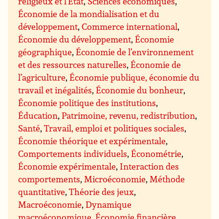
religieux et l’État
,
Sciences économiques
,
Économie de la mondialisation et du
développement
,
Commerce international
,
Économie du développement
,
Économie
géographique
,
Économie de l’environnement
et des ressources naturelles
,
Économie de
l’agriculture
,
Économie publique, économie du
travail et inégalités
,
Économie du bonheur
,
Économie politique des institutions
,
Éducation
,
Patrimoine, revenu, redistribution
,
Santé
,
Travail, emploi et politiques sociales
,
Économie théorique et expérimentale
,
Comportements individuels
,
Économétrie
,
Économie expérimentale
,
Interaction des
comportements
,
Microéconomie
,
Méthode
quantitative
,
Théorie des jeux
,
Macroéconomie
,
Dynamique
macroéconomique
,
Économie financière
,