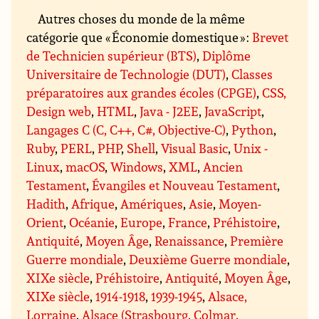
Autres choses du monde de la même
catégorie que « Économie domestique » :
Brevet
de Technicien supérieur (BTS)
,
Diplôme
Universitaire de Technologie (DUT)
,
Classes
préparatoires aux grandes écoles (CPGE)
,
CSS,
Design web
,
HTML
,
Java - J2EE
,
JavaScript
,
Langages C (C, C++, C#, Objective-C)
,
Python
,
Ruby
,
PERL
,
PHP
,
Shell
,
Visual Basic
,
Unix -
Linux
,
macOS
,
Windows
,
XML
,
Ancien
Testament
,
Évangiles et Nouveau Testament
,
Hadith
,
Afrique
,
Amériques
,
Asie
,
Moyen-
Orient
,
Océanie
,
Europe
,
France
,
Préhistoire
,
Antiquité
,
Moyen Âge
,
Renaissance
,
Première
Guerre mondiale
,
Deuxième Guerre mondiale
,
XIXe siècle
,
Préhistoire
,
Antiquité
,
Moyen Âge
,
XIXe siècle
,
1914-1918
,
1939-1945
,
Alsace,
Lorraine
,
Alsace (Strasbourg, Colmar,