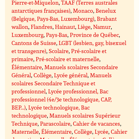
Pierre-et-Miquelon
,
TAAF (Terres australes
antarctiques françaises)
,
Monaco
,
Benelux
(Belgique, Pays-Bas, Luxembourg)
,
Brabant
wallon
,
Flandres
,
Hainaut
,
Liège
,
Namur
,
Luxembourg
,
Pays-Bas
,
Province de Québec
,
Cantons de Suisse
,
LGBT (lesbien, gay, bisexuel
et transgenre)
,
Scolaire
,
Pré-scolaire et
primaire
,
Pré-scolaire et maternelle
,
Élémentaire
,
Manuels scolaires Secondaire
Général
,
Collège
,
Lycée général
,
Manuels
scolaires Secondaire Technique et
professionnel
,
Lycée professionnel, Bac
professionnel (4e/3e technologique, CAP,
BEP…)
,
Lycée technologique, Bac
technologique
,
Manuels scolaires Supérieur
Technique
,
Parascolaire
,
Cahier de vacances
,
Maternelle
,
Élémentaire
,
Collège
,
Lycée
,
Cahier