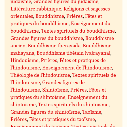
judaïsme
,
Grandes figures du judaïsme
,
Littérature rabbinique
,
Religions et sagesses
orientales
,
Bouddhisme
,
Prières
,
Fêtes et
pratiques du bouddhisme
,
Enseignement du
bouddhisme
,
Textes spirituels du bouddhisme
,
Grandes figures du bouddhisme
,
Bouddhisme
ancien
,
Bouddhisme theravada
,
Bouddhisme
mahayana
,
Bouddhisme tibétain (vajrayana)
,
Hindouisme
,
Prières
,
Fêtes et pratiques de
l’hindouisme
,
Enseignement de l’hindouisme
,
Théologie de l’hindouisme
,
Textes spirituels de
l’hindouisme
,
Grandes figures de
l’hindouisme
,
Shintoïsme
,
Prières
,
Fêtes et
pratiques du shintoïsme
,
Enseignement du
shintoïsme
,
Textes spirituels du shintoïsme
,
Grandes figures du shintoïsme
,
Taoïsme
,
Prières
,
Fêtes et pratiques du taoïsme
,
Enseignement du taoïsme
,
Textes spirituels du