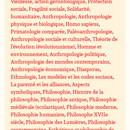
Vieillesse, action gérontologique
,
Protection
sociale
,
Fragilité sociale
,
Solidarité,
humanitaire
,
Anthropologie
,
Anthropologie
physique et biologique
,
Homo sapiens
,
Primatologie comparée
,
Paléoanthropologie
,
Anthropologie sociale et culturelle
,
Théorie de
l’évolution (évolutionnisme)
,
Homme et
environnement
,
Anthropologie politique
,
Anthropologie des mondes contemporains
,
Anthropologie économique
,
Diasporas
,
Ethnologie
,
Les modèles et les codes sociaux
,
La parenté et les alliances
,
Aspects
symboliques
,
Philosophie
,
Histoire de la
philosophie
,
Philosophie antique
,
Philosophie
médiévale (scolastique)
,
Philosophie moderne
,
Philosophie humaniste
,
Philosophe XVIIe
siècle
,
Philosophie des Lumières
,
Philosophie
contemporaine
,
Esthétique et philosophie de