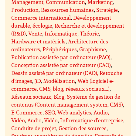
Management
,
Communication
,
Marketing
,
Production
,
Ressources humaines
,
Stratégie
,
Commerce international
,
Développement
durable, écologie
,
Recherche et développement
(R&D)
,
Vente
,
Informatique
,
Théorie
,
Hardware et matériels
,
Architecture des
ordinateurs
,
Périphériques
,
Graphisme
,
Publication assistée par ordinateur (PAO)
,
Conception assistée par ordinateur (CAO)
,
Dessin assisté par ordinateur (DAO), Retouche
d’images
,
3D
,
Modélisation
,
Web (logiciel e-
commerce, CMS, blog, réseaux sociaux…)
,
Réseaux sociaux, Blog
,
Système de gestion de
contenus (Content management system, CMS)
,
E-Commerce
,
SEO, Web analytics
,
Audio,
Vidéo
,
Audio
,
Vidéo
,
Informatique d’entreprise
,
Conduite de projet
,
Gestion des sources
,
Stockage et archivage de données
,
Entrepôt de