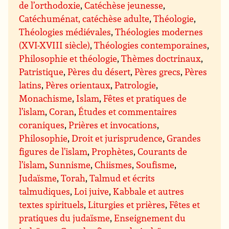
de l’orthodoxie
,
Catéchèse jeunesse
,
Catéchuménat, catéchèse adulte
,
Théologie
,
Théologies médiévales
,
Théologies modernes
(XVI-XVIII siècle)
,
Théologies contemporaines
,
Philosophie et théologie
,
Thèmes doctrinaux
,
Patristique
,
Pères du désert
,
Pères grecs
,
Pères
latins
,
Pères orientaux
,
Patrologie
,
Monachisme
,
Islam
,
Fêtes et pratiques de
l’islam
,
Coran
,
Études et commentaires
coraniques
,
Prières et invocations
,
Philosophie
,
Droit et jurisprudence
,
Grandes
figures de l’islam
,
Prophètes
,
Courants de
l’islam
,
Sunnisme
,
Chiismes
,
Soufisme
,
Judaïsme
,
Torah
,
Talmud et écrits
talmudiques
,
Loi juive
,
Kabbale et autres
textes spirituels
,
Liturgies et prières
,
Fêtes et
pratiques du judaïsme
,
Enseignement du