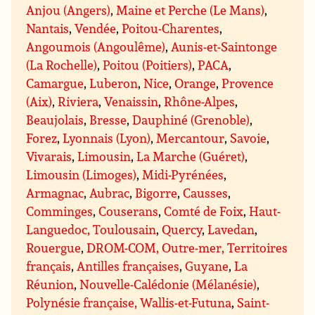
Anjou (Angers)
,
Maine et Perche (Le Mans)
,
Nantais
,
Vendée
,
Poitou-Charentes
,
Angoumois (Angoulême)
,
Aunis-et-Saintonge
(La Rochelle)
,
Poitou (Poitiers)
,
PACA
,
Camargue
,
Luberon
,
Nice
,
Orange
,
Provence
(Aix)
,
Riviera
,
Venaissin
,
Rhône-Alpes
,
Beaujolais
,
Bresse
,
Dauphiné (Grenoble)
,
Forez
,
Lyonnais (Lyon)
,
Mercantour
,
Savoie
,
Vivarais
,
Limousin
,
La Marche (Guéret)
,
Limousin (Limoges)
,
Midi-Pyrénées
,
Armagnac
,
Aubrac
,
Bigorre
,
Causses
,
Comminges
,
Couserans
,
Comté de Foix
,
Haut-
Languedoc, Toulousain
,
Quercy
,
Lavedan
,
Rouergue
,
DROM-COM, Outre-mer, Territoires
français
,
Antilles françaises
,
Guyane
,
La
Réunion
,
Nouvelle-Calédonie (Mélanésie)
,
Polynésie française, Wallis-et-Futuna
,
Saint-