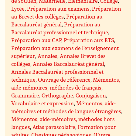
de soutien
,
Maternelle
,
Élémentaire
,
Collège
,
Lycée
,
Préparation aux examens
,
Préparation
au Brevet des collèges
,
Préparation au
Baccalauréat général
,
Préparation au
Baccalauréat professionnel et technique
,
Préparation aux CAP
,
Préparation aux BTS
,
Préparation aux examens de l’enseignement
supérieur
,
Annales
,
Annales Brevet des
collèges
,
Annales Baccalauréat général
,
Annales Baccalauréat professionnel et
technique
,
Ouvrage de référence
,
Mémentos,
aide-mémoires, méthodes de français
,
Grammaire
,
Orthographe
,
Conjugaison
,
Vocabulaire et expression
,
Mémentos, aide-
mémoires et méthodes de langues étrangères
,
Mémentos, aide-mémoires, méthodes hors
langues
,
Atlas parascolaire
,
Formation pour
adultes
,
Classiques pédagogiques
,
Œuvre