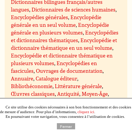
Dictionnaires bilingues français/autres
langues
,
Dictionnaires de sciences humaines
,
Encyclopédies générales
,
Encyclopédie
générale en un seul volume
,
Encyclopédie
générale en plusieurs volumes
,
Encyclopédies
et dictionnaires thématiques
,
Encyclopédie et
dictionnaire thématique en un seul volume
,
Encyclopédie et dictionnaire thématique en
plusieurs volumes
,
Encyclopédies en
fascicules
,
Ouvrages de documentation
,
Annuaire
,
Catalogue éditeur
,
Bibliothéconomie
,
Littérature générale
,
Œuvres classiques
,
Antiquité
,
Moyen-Âge
,
Moderne (avant 1799)
,
XXe siècle avant 1945
,
Ce site utilise des cookies nécessaires à son bon fonctionnement et des cookies
Romans
,
Romans francophones
,
Romans
de mesure d’audience. Pour plus d’informations,
cliquez ici
.
étrangers
,
Romans et nouvelles de genre
,
En poursuivant votre navigation, vous consentez à l’utilisation de cookies.
Romans d’aventures
,
Romans d’espionnage
,
Fermer
Romans policiers
,
Policier historique
,
Policier