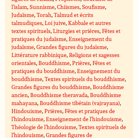
l’islam
,
Sunnisme
,
Chiismes
,
Soufisme
,
Judaïsme
,
Torah
,
Talmud et écrits
talmudiques
,
Loi juive
,
Kabbale et autres
textes spirituels
,
Liturgies et prières
,
Fêtes et
pratiques du judaïsme
,
Enseignement du
judaïsme
,
Grandes figures du judaïsme
,
Littérature rabbinique
,
Religions et sagesses
orientales
,
Bouddhisme
,
Prières
,
Fêtes et
pratiques du bouddhisme
,
Enseignement du
bouddhisme
,
Textes spirituels du bouddhisme
,
Grandes figures du bouddhisme
,
Bouddhisme
ancien
,
Bouddhisme theravada
,
Bouddhisme
mahayana
,
Bouddhisme tibétain (vajrayana)
,
Hindouisme
,
Prières
,
Fêtes et pratiques de
l’hindouisme
,
Enseignement de l’hindouisme
,
Théologie de l’hindouisme
,
Textes spirituels de
l’hindouisme
,
Grandes figures de