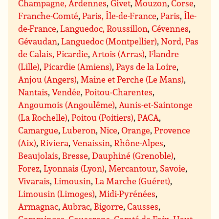
Champagne, Ardennes
,
Givet
,
Mouzon
,
Corse
,
Franche-Comté
,
Paris, Île-de-France
,
Paris
,
Île-
de-France
,
Languedoc, Roussillon
,
Cévennes
,
Gévaudan
,
Languedoc (Montpellier)
,
Nord, Pas
de Calais, Picardie
,
Artois (Arras)
,
Flandre
(Lille)
,
Picardie (Amiens)
,
Pays de la Loire
,
Anjou (Angers)
,
Maine et Perche (Le Mans)
,
Nantais
,
Vendée
,
Poitou-Charentes
,
Angoumois (Angoulême)
,
Aunis-et-Saintonge
(La Rochelle)
,
Poitou (Poitiers)
,
PACA
,
Camargue
,
Luberon
,
Nice
,
Orange
,
Provence
(Aix)
,
Riviera
,
Venaissin
,
Rhône-Alpes
,
Beaujolais
,
Bresse
,
Dauphiné (Grenoble)
,
Forez
,
Lyonnais (Lyon)
,
Mercantour
,
Savoie
,
Vivarais
,
Limousin
,
La Marche (Guéret)
,
Limousin (Limoges)
,
Midi-Pyrénées
,
Armagnac
,
Aubrac
,
Bigorre
,
Causses
,
Comminges
,
Couserans
,
Comté de Foix
,
Haut-