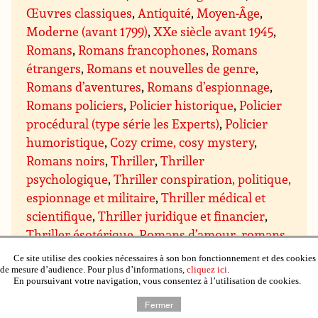
Œuvres classiques
,
Antiquité
,
Moyen-Âge
,
Moderne (avant 1799)
,
XXe siècle avant 1945
,
Romans
,
Romans francophones
,
Romans
étrangers
,
Romans et nouvelles de genre
,
Romans d’aventures
,
Romans d’espionnage
,
Romans policiers
,
Policier historique
,
Policier
procédural (type série les Experts)
,
Policier
humoristique
,
Cozy crime, cosy mystery
,
Romans noirs
,
Thriller
,
Thriller
psychologique
,
Thriller conspiration, politique,
espionnage et militaire
,
Thriller médical et
scientifique
,
Thriller juridique et financier
,
Thriller ésotérique
,
Romans d’amour, romans
sentimentaux
,
Sentimental contemporain
,
Ce site utilise des cookies nécessaires à son bon fonctionnement et des cookies
Sentimental suspens
,
Sentimental historique
,
de mesure d’audience. Pour plus d’informations,
cliquez ici
.
En poursuivant votre navigation, vous consentez à l’utilisation de cookies.
Sentimental paranormal, bit-lit
,
Comédie
Fermer
sentimentale
,
Chick lit
,
Science-fiction
,
Fiction