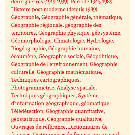
deux-guerres (1919-1939)
,
Période 1945-1989
,
Histoire post-moderne (depuis 1989)
,
Géographie
,
Géographie générale, thématique
,
Géographie régionale, géographie des
territoires
,
Géographie physique, géosystème
,
Géomorphologie
,
Climatologie
,
Hydrologie
,
Biogéographie
,
Géographie humaine,
écoumène
,
Géographie sociale
,
Géopolitique
,
Géographie de l’environnement
,
Géographie
culturelle
,
Géographie mathématique
,
Techniques cartographiques
,
Photogrammétrie
,
Analyse spatiale
,
Techniques géographiques
,
Système
d’information géographique, géomatique
,
Télédétection
,
Géographie quantitative,
géostatistique
,
Géographie qualitative
,
Ouvrages de référence
,
Dictionnaires de
français
,
Dictionnaires de français en un seul