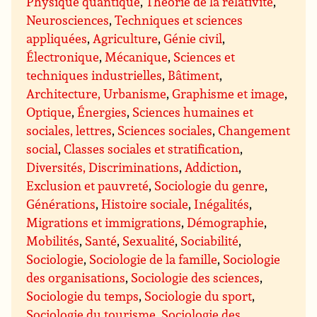
Physique quantique
,
Théorie de la relativité
,
Neurosciences
,
Techniques et sciences
appliquées
,
Agriculture
,
Génie civil
,
Électronique
,
Mécanique
,
Sciences et
techniques industrielles
,
Bâtiment
,
Architecture, Urbanisme
,
Graphisme et image
,
Optique
,
Énergies
,
Sciences humaines et
sociales, lettres
,
Sciences sociales
,
Changement
social
,
Classes sociales et stratification
,
Diversités, Discriminations
,
Addiction
,
Exclusion et pauvreté
,
Sociologie du genre
,
Générations
,
Histoire sociale
,
Inégalités
,
Migrations et immigrations
,
Démographie
,
Mobilités
,
Santé
,
Sexualité
,
Sociabilité
,
Sociologie
,
Sociologie de la famille
,
Sociologie
des organisations
,
Sociologie des sciences
,
Sociologie du temps
,
Sociologie du sport
,
Sociologie du tourisme
,
Sociologie des