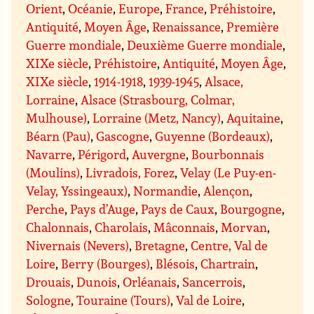
Orient
,
Océanie
,
Europe
,
France
,
Préhistoire
,
Antiquité
,
Moyen Âge
,
Renaissance
,
Première
Guerre mondiale
,
Deuxième Guerre mondiale
,
XIXe siècle
,
Préhistoire
,
Antiquité
,
Moyen Âge
,
XIXe siècle
,
1914-1918
,
1939-1945
,
Alsace,
Lorraine
,
Alsace (Strasbourg, Colmar,
Mulhouse)
,
Lorraine (Metz, Nancy)
,
Aquitaine
,
Béarn (Pau)
,
Gascogne
,
Guyenne (Bordeaux)
,
Navarre
,
Périgord
,
Auvergne
,
Bourbonnais
(Moulins)
,
Livradois, Forez
,
Velay (Le Puy-en-
Velay, Yssingeaux)
,
Normandie
,
Alençon
,
Perche
,
Pays d’Auge
,
Pays de Caux
,
Bourgogne
,
Chalonnais
,
Charolais
,
Mâconnais
,
Morvan
,
Nivernais (Nevers)
,
Bretagne
,
Centre, Val de
Loire
,
Berry (Bourges)
,
Blésois
,
Chartrain
,
Drouais
,
Dunois
,
Orléanais
,
Sancerrois
,
Sologne
,
Touraine (Tours)
,
Val de Loire
,