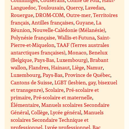
Languedoc, Toulousain
,
Quercy
,
Lavedan
,
Rouergue
,
DROM-COM, Outre-mer, Territoires
français
,
Antilles françaises
,
Guyane
,
La
Réunion
,
Nouvelle-Calédonie (Mélanésie)
,
Polynésie française, Wallis-et-Futuna
,
Saint-
Pierre-et-Miquelon
,
TAAF (Terres australes
antarctiques françaises)
,
Monaco
,
Benelux
(Belgique, Pays-Bas, Luxembourg)
,
Brabant
wallon
,
Flandres
,
Hainaut
,
Liège
,
Namur
,
Luxembourg
,
Pays-Bas
,
Province de Québec
,
Cantons de Suisse
,
LGBT (lesbien, gay, bisexuel
et transgenre)
,
Scolaire
,
Pré-scolaire et
primaire
,
Pré-scolaire et maternelle
,
Élémentaire
,
Manuels scolaires Secondaire
Général
,
Collège
,
Lycée général
,
Manuels
scolaires Secondaire Technique et
professionnel
,
Lycée professionnel, Bac