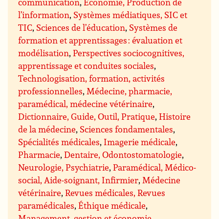
communication
,
Économie, Production de
l’information
,
Systèmes médiatiques, SIC et
TIC
,
Sciences de l’éducation
,
Systèmes de
formation et apprentissages : évaluation et
modélisation
,
Perspectives sociocognitives,
apprentissage et conduites sociales
,
Technologisation, formation, activités
professionnelles
,
Médecine, pharmacie,
paramédical, médecine vétérinaire
,
Dictionnaire, Guide, Outil, Pratique
,
Histoire
de la médecine
,
Sciences fondamentales
,
Spécialités médicales
,
Imagerie médicale
,
Pharmacie
,
Dentaire, Odontostomatologie
,
Neurologie, Psychiatrie
,
Paramédical, Médico-
social, Aide-soignant, Infirmier
,
Médecine
vétérinaire
,
Revues médicales, Revues
paramédicales
,
Éthique médicale
,
Management, gestion et économie