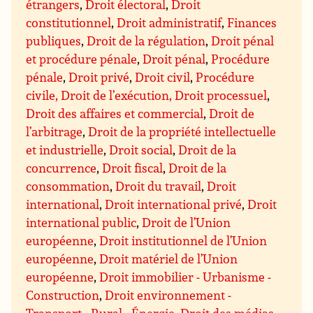
étrangers
,
Droit électoral
,
Droit
constitutionnel
,
Droit administratif
,
Finances
publiques
,
Droit de la régulation
,
Droit pénal
et procédure pénale
,
Droit pénal
,
Procédure
pénale
,
Droit privé
,
Droit civil
,
Procédure
civile, Droit de l’exécution, Droit processuel
,
Droit des affaires et commercial
,
Droit de
l’arbitrage
,
Droit de la propriété intellectuelle
et industrielle
,
Droit social
,
Droit de la
concurrence
,
Droit fiscal
,
Droit de la
consommation
,
Droit du travail
,
Droit
international
,
Droit international privé
,
Droit
international public
,
Droit de l’Union
européenne
,
Droit institutionnel de l’Union
européenne
,
Droit matériel de l’Union
européenne
,
Droit immobilier - Urbanisme -
Construction
,
Droit environnement -
Transport - Rural - Énergie
,
Droit des médias