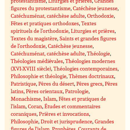
protestantisme
,
Liturgies et prières
,
Grandes
figures du protestantisme
,
Catéchèse jeunesse
,
Catéchuménat, catéchèse adulte
,
Orthodoxie
,
Fêtes et pratiques orthodoxes
,
Textes
spirituels de l’orthodoxie
,
Liturgies et prières
,
Textes du magistère
,
Saints et grandes figures
de l’orthodoxie
,
Catéchèse jeunesse
,
Catéchuménat, catéchèse adulte
,
Théologie
,
Théologies médiévales
,
Théologies modernes
(XVI-XVIII siècle)
,
Théologies contemporaines
,
Philosophie et théologie
,
Thèmes doctrinaux
,
Patristique
,
Pères du désert
,
Pères grecs
,
Pères
latins
,
Pères orientaux
,
Patrologie
,
Monachisme
,
Islam
,
Fêtes et pratiques de
l’islam
,
Coran
,
Études et commentaires
coraniques
,
Prières et invocations
,
Philosophie
,
Droit et jurisprudence
,
Grandes
figures de l’islam
,
Prophètes
,
Courants de