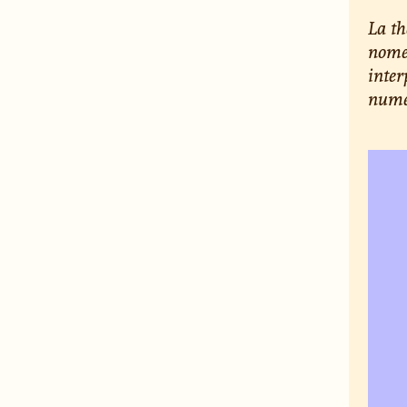
La th
nomen
inter
numér