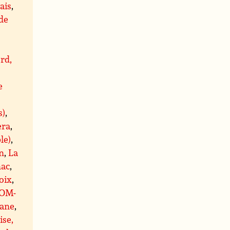
ais
,
 de
rd,
e
s)
,
era
,
le)
,
n
,
La
ac
,
oix
,
OM-
ane
,
ise,