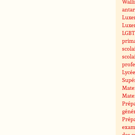
Walli
antar
Luxe
Luxe
LGBT 
prim
scola
scola
profe
Lycée
Supé
Mate
Mate
Prépa
géné
Prép
exam
des c