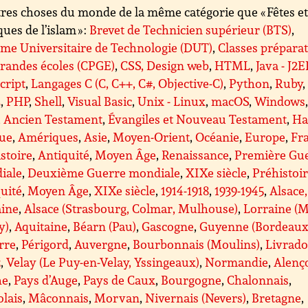
res choses du monde de la même catégorie que « Fêtes e
ques de l’islam » :
Brevet de Technicien supérieur (BTS)
,
me Universitaire de Technologie (DUT)
,
Classes préparat
randes écoles (CPGE)
,
CSS, Design web
,
HTML
,
Java - J2E
cript
,
Langages C (C, C++, C#, Objective-C)
,
Python
,
Ruby
,
L
,
PHP
,
Shell
,
Visual Basic
,
Unix - Linux
,
macOS
,
Windows
,
Ancien Testament
,
Évangiles et Nouveau Testament
,
Ha
que
,
Amériques
,
Asie
,
Moyen-Orient
,
Océanie
,
Europe
,
Fr
stoire
,
Antiquité
,
Moyen Âge
,
Renaissance
,
Première Gu
iale
,
Deuxième Guerre mondiale
,
XIXe siècle
,
Préhistoi
uité
,
Moyen Âge
,
XIXe siècle
,
1914-1918
,
1939-1945
,
Alsace,
aine
,
Alsace (Strasbourg, Colmar, Mulhouse)
,
Lorraine (M
y)
,
Aquitaine
,
Béarn (Pau)
,
Gascogne
,
Guyenne (Bordeaux
rre
,
Périgord
,
Auvergne
,
Bourbonnais (Moulins)
,
Livrado
z
,
Velay (Le Puy-en-Velay, Yssingeaux)
,
Normandie
,
Alenç
he
,
Pays d’Auge
,
Pays de Caux
,
Bourgogne
,
Chalonnais
,
lais
,
Mâconnais
,
Morvan
,
Nivernais (Nevers)
,
Bretagne
,