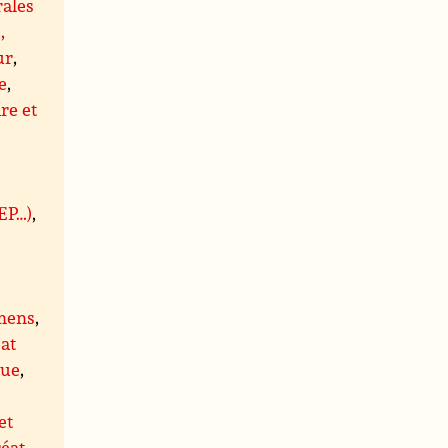
rales
,
ur
,
e
,
re et
BEP…)
,
mens
,
at
que
,
et
éat