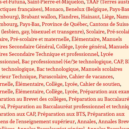
s-et-Futuna
,
Saint-Pierre-et-Miquelon
,
TAAF (Terres aust
ctiques françaises)
,
Monaco
,
Benelux (Belgique, Pays-Bas
mbourg)
,
Brabant wallon
,
Flandres
,
Hainaut
,
Liège
,
Nam
mbourg
,
Pays-Bas
,
Province de Québec
,
Cantons de Suiss
(lesbien, gay, bisexuel et transgenre)
,
Scolaire
,
Pré-scolai
aire
,
Pré-scolaire et maternelle
,
Élémentaire
,
Manuels
ires Secondaire Général
,
Collège
,
Lycée général
,
Manuels
ires Secondaire Technique et professionnel
,
Lycée
ssionnel, Bac professionnel (4e/3e technologique, CAP, 
 technologique, Bac technologique
,
Manuels scolaires
rieur Technique
,
Parascolaire
,
Cahier de vacances
,
rnelle
,
Élémentaire
,
Collège
,
Lycée
,
Cahier de soutien
,
rnelle
,
Élémentaire
,
Collège
,
Lycée
,
Préparation aux exa
ration au Brevet des collèges
,
Préparation au Baccalauré
ral
,
Préparation au Baccalauréat professionnel et techni
aration aux CAP
,
Préparation aux BTS
,
Préparation aux
ens de l’enseignement supérieur
,
Annales
,
Annales Brev
ollèges
,
Annales Baccalauréat général
,
Annales Baccalaur