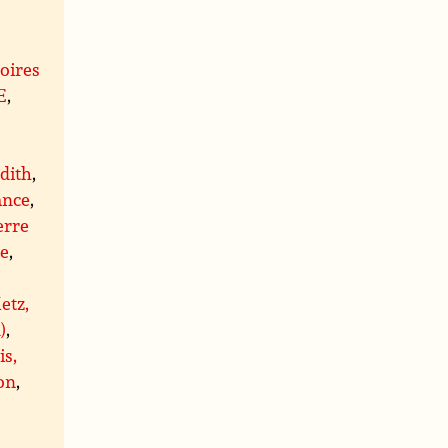
t
oires
E
,
,
dith
,
ance
,
erre
re
,
etz,
)
,
is,
on
,