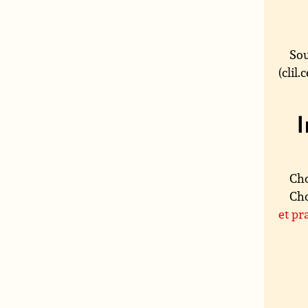
Sou
(clil
Cho
Cho
et pr