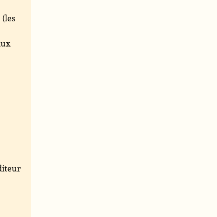
 (les
aux
iteur