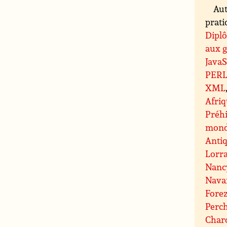
Aut
prati
Diplô
aux g
JavaS
PER
XML
Afri
Préhi
mond
Antiq
Lorr
Nanc
Nava
Fore
Perc
Charo