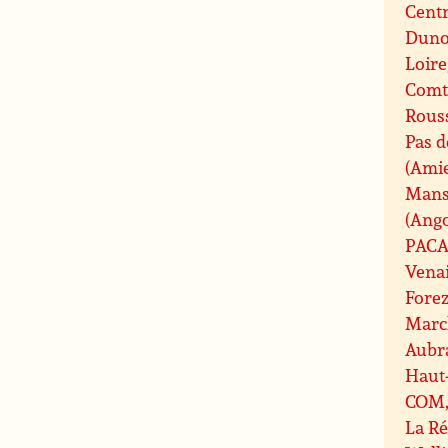
Centr
Duno
Loire
Comt
Rouss
Pas d
(Ami
Mans
(Ang
PAC
Vena
Fore
Marc
Aubr
Haut
COM, 
La R