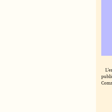
L’e
publi
Commi