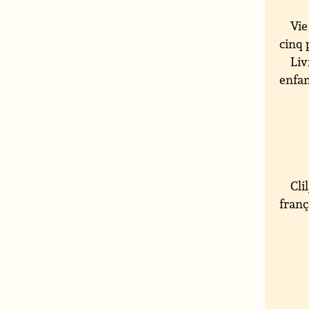
Vie
cinq p
Liv
enfan
Cli
franç