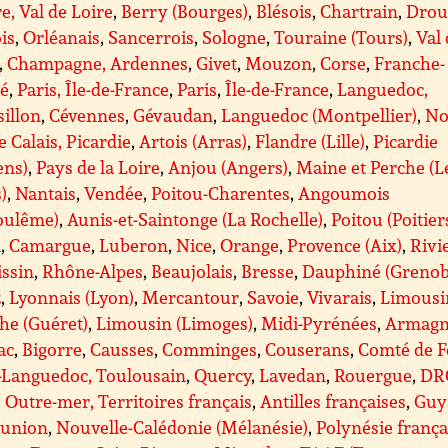
e, Val de Loire
,
Berry (Bourges)
,
Blésois
,
Chartrain
,
Drou
is
,
Orléanais
,
Sancerrois
,
Sologne
,
Touraine (Tours)
,
Val
,
Champagne, Ardennes
,
Givet
,
Mouzon
,
Corse
,
Franche-
é
,
Paris, Île-de-France
,
Paris
,
Île-de-France
,
Languedoc,
illon
,
Cévennes
,
Gévaudan
,
Languedoc (Montpellier)
,
No
e Calais, Picardie
,
Artois (Arras)
,
Flandre (Lille)
,
Picardie
ens)
,
Pays de la Loire
,
Anjou (Angers)
,
Maine et Perche (L
)
,
Nantais
,
Vendée
,
Poitou-Charentes
,
Angoumois
oulême)
,
Aunis-et-Saintonge (La Rochelle)
,
Poitou (Poitier
A
,
Camargue
,
Luberon
,
Nice
,
Orange
,
Provence (Aix)
,
Rivi
issin
,
Rhône-Alpes
,
Beaujolais
,
Bresse
,
Dauphiné (Grenob
z
,
Lyonnais (Lyon)
,
Mercantour
,
Savoie
,
Vivarais
,
Limousi
he (Guéret)
,
Limousin (Limoges)
,
Midi-Pyrénées
,
Armagn
ac
,
Bigorre
,
Causses
,
Comminges
,
Couserans
,
Comté de F
-Languedoc, Toulousain
,
Quercy
,
Lavedan
,
Rouergue
,
DR
Outre-mer, Territoires français
,
Antilles françaises
,
Guy
éunion
,
Nouvelle-Calédonie (Mélanésie)
,
Polynésie frança