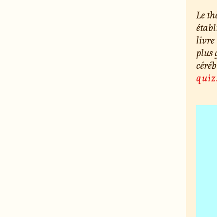
Le th
établ
livre
plus 
céréb
qui