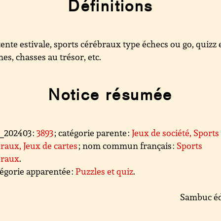
Définitions
ente estivale, sports cérébraux type échecs ou go, quizz 
es, chasses au trésor, etc.
Notice résumée
l_202403 :
3893
; catégorie parente :
Jeux de société, Sports
raux, Jeux de cartes
; nom commun français :
Sports
braux
.
égorie apparentée :
Puzzles et quiz
.
Sambuc éd