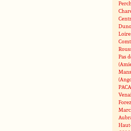
Perc
Charo
Centr
Duno
Loire
Comt
Rouss
Pas d
(Ami
Mans
(Ang
PAC
Vena
Fore
Marc
Aubr
Haut