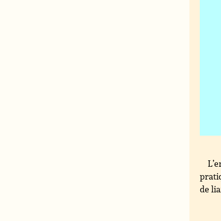
L’e
prati
de li