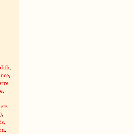
x
,
dith
,
ance
,
erre
re
,
etz,
)
,
is,
on
,