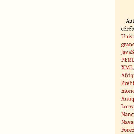
Aut
céréb
Unive
grand
JavaS
PER
XML
Afri
Préhi
mond
Antiq
Lorr
Nanc
Nava
Fore