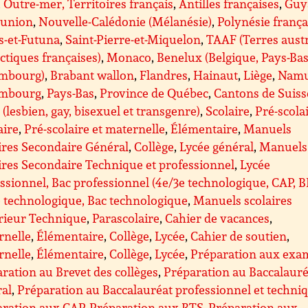
Outre-mer, Territoires français
,
Antilles françaises
,
Guy
éunion
,
Nouvelle-Calédonie (Mélanésie)
,
Polynésie frança
s-et-Futuna
,
Saint-Pierre-et-Miquelon
,
TAAF (Terres aust
ctiques françaises)
,
Monaco
,
Benelux (Belgique, Pays-Bas
mbourg)
,
Brabant wallon
,
Flandres
,
Hainaut
,
Liège
,
Nam
mbourg
,
Pays-Bas
,
Province de Québec
,
Cantons de Suiss
(lesbien, gay, bisexuel et transgenre)
,
Scolaire
,
Pré-scolai
aire
,
Pré-scolaire et maternelle
,
Élémentaire
,
Manuels
ires Secondaire Général
,
Collège
,
Lycée général
,
Manuels
ires Secondaire Technique et professionnel
,
Lycée
ssionnel, Bac professionnel (4e/3e technologique, CAP, 
 technologique, Bac technologique
,
Manuels scolaires
rieur Technique
,
Parascolaire
,
Cahier de vacances
,
rnelle
,
Élémentaire
,
Collège
,
Lycée
,
Cahier de soutien
,
rnelle
,
Élémentaire
,
Collège
,
Lycée
,
Préparation aux exa
ration au Brevet des collèges
,
Préparation au Baccalauré
ral
,
Préparation au Baccalauréat professionnel et techni
aration aux CAP
,
Préparation aux BTS
,
Préparation aux