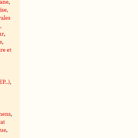
ane
,
ise,
rales
,
ur
,
e
,
re et
BEP…)
,
mens
,
at
que
,