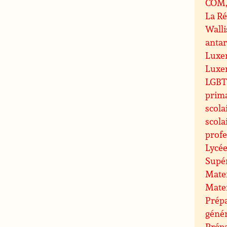
COM, 
La R
Walli
antar
Luxe
Luxe
LGBT 
prim
scola
scola
profe
Lycée
Supé
Mate
Mate
Prépa
géné
Prép