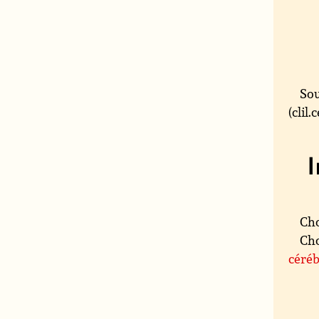
Sou
(clil
Cho
Cho
céré