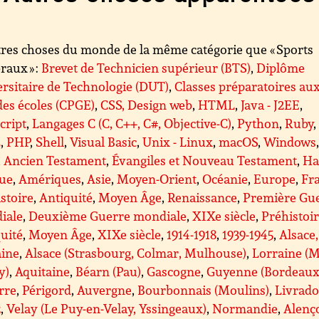
res choses du monde de la même catégorie que « Sports
raux » :
Brevet de Technicien supérieur (BTS)
,
Diplôme
rsitaire de Technologie (DUT)
,
Classes préparatoires au
es écoles (CPGE)
,
CSS, Design web
,
HTML
,
Java - J2EE
,
cript
,
Langages C (C, C++, C#, Objective-C)
,
Python
,
Ruby
,
L
,
PHP
,
Shell
,
Visual Basic
,
Unix - Linux
,
macOS
,
Windows
,
Ancien Testament
,
Évangiles et Nouveau Testament
,
Ha
que
,
Amériques
,
Asie
,
Moyen-Orient
,
Océanie
,
Europe
,
Fr
stoire
,
Antiquité
,
Moyen Âge
,
Renaissance
,
Première Gu
iale
,
Deuxième Guerre mondiale
,
XIXe siècle
,
Préhistoi
uité
,
Moyen Âge
,
XIXe siècle
,
1914-1918
,
1939-1945
,
Alsace,
aine
,
Alsace (Strasbourg, Colmar, Mulhouse)
,
Lorraine (M
y)
,
Aquitaine
,
Béarn (Pau)
,
Gascogne
,
Guyenne (Bordeaux
rre
,
Périgord
,
Auvergne
,
Bourbonnais (Moulins)
,
Livrado
z
,
Velay (Le Puy-en-Velay, Yssingeaux)
,
Normandie
,
Alenç