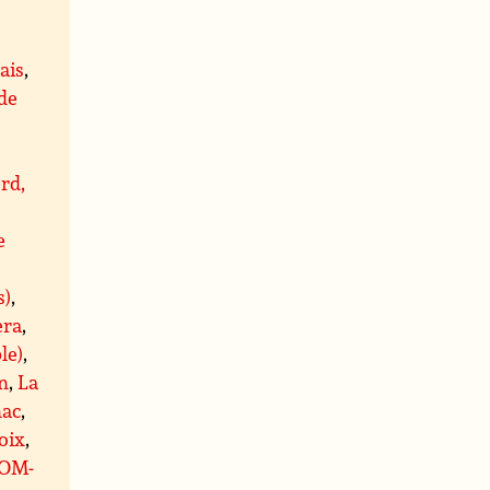
ais
,
 de
rd,
e
s)
,
era
,
le)
,
n
,
La
ac
,
oix
,
OM-