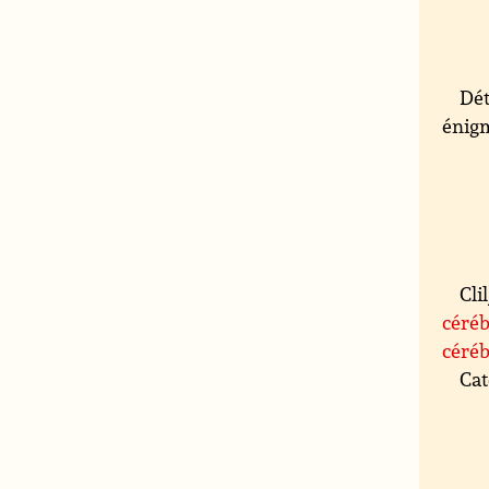
Dét
énigm
Cli
céréb
céré
Cat