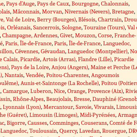
he
,
Pays d’Auge
,
Pays de Caux
,
Bourgogne
,
Chalonnais
,
lais
,
Mâconnais
,
Morvan
,
Nivernais (Nevers)
,
Bretagne
,
e, Val de Loire
,
Berry (Bourges)
,
Blésois
,
Chartrain
,
Drou
is
,
Orléanais
,
Sancerrois
,
Sologne
,
Touraine (Tours)
,
Val
,
Champagne, Ardennes
,
Givet
,
Mouzon
,
Corse
,
Franche-
é
,
Paris, Île-de-France
,
Paris
,
Île-de-France
,
Languedoc,
illon
,
Cévennes
,
Gévaudan
,
Languedoc (Montpellier)
,
No
e Calais, Picardie
,
Artois (Arras)
,
Flandre (Lille)
,
Picardie
ens)
,
Pays de la Loire
,
Anjou (Angers)
,
Maine et Perche (L
)
,
Nantais
,
Vendée
,
Poitou-Charentes
,
Angoumois
oulême)
,
Aunis-et-Saintonge (La Rochelle)
,
Poitou (Poitier
A
,
Camargue
,
Luberon
,
Nice
,
Orange
,
Provence (Aix)
,
Rivi
issin
,
Rhône-Alpes
,
Beaujolais
,
Bresse
,
Dauphiné (Grenob
z
,
Lyonnais (Lyon)
,
Mercantour
,
Savoie
,
Vivarais
,
Limousi
he (Guéret)
,
Limousin (Limoges)
,
Midi-Pyrénées
,
Armagn
ac
,
Bigorre
,
Causses
,
Comminges
,
Couserans
,
Comté de F
-Languedoc, Toulousain
,
Quercy
,
Lavedan
,
Rouergue
,
DR