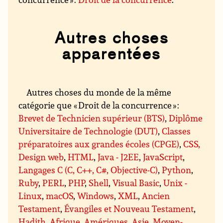
Autres choses
apparentées
Autres choses du monde de la même
catégorie que « Droit de la concurrence » :
Brevet de Technicien supérieur (BTS)
,
Diplôme
Universitaire de Technologie (DUT)
,
Classes
préparatoires aux grandes écoles (CPGE)
,
CSS,
Design web
,
HTML
,
Java - J2EE
,
JavaScript
,
Langages C (C, C++, C#, Objective-C)
,
Python
,
Ruby
,
PERL
,
PHP
,
Shell
,
Visual Basic
,
Unix -
Linux
,
macOS
,
Windows
,
XML
,
Ancien
Testament
,
Évangiles et Nouveau Testament
,
Hadith
,
Afrique
,
Amériques
,
Asie
,
Moyen-