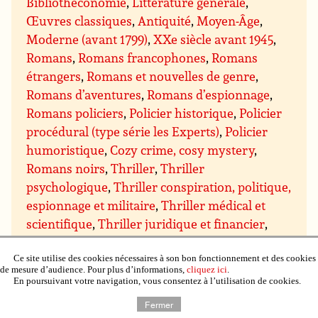
Bibliothéconomie
,
Littérature générale
,
Œuvres classiques
,
Antiquité
,
Moyen-Âge
,
Moderne (avant 1799)
,
XXe siècle avant 1945
,
Romans
,
Romans francophones
,
Romans
étrangers
,
Romans et nouvelles de genre
,
Romans d’aventures
,
Romans d’espionnage
,
Romans policiers
,
Policier historique
,
Policier
procédural (type série les Experts)
,
Policier
humoristique
,
Cozy crime, cosy mystery
,
Romans noirs
,
Thriller
,
Thriller
psychologique
,
Thriller conspiration, politique,
espionnage et militaire
,
Thriller médical et
scientifique
,
Thriller juridique et financier
,
Thriller ésotérique
,
Romans d’amour, romans
sentimentaux
,
Sentimental contemporain
,
Ce site utilise des cookies nécessaires à son bon fonctionnement et des cookies
de mesure d’audience. Pour plus d’informations,
cliquez ici
.
Sentimental suspens
,
Sentimental historique
,
En poursuivant votre navigation, vous consentez à l’utilisation de cookies.
Sentimental paranormal, bit-lit
,
Comédie
Fermer
sentimentale
,
Chick lit
,
Science-fiction
,
Fiction