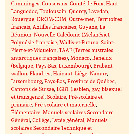
Comminges
,
Couserans
,
Comté de Foix
,
Haut-
Languedoc, Toulousain
,
Quercy
,
Lavedan
,
Rouergue
,
DROM-COM, Outre-mer, Territoires
français
,
Antilles françaises
,
Guyane
,
La
Réunion
,
Nouvelle-Calédonie (Mélanésie)
,
Polynésie française, Wallis-et-Futuna
,
Saint-
Pierre-et-Miquelon
,
TAAF (Terres australes
antarctiques françaises)
,
Monaco
,
Benelux
(Belgique, Pays-Bas, Luxembourg)
,
Brabant
wallon
,
Flandres
,
Hainaut
,
Liège
,
Namur
,
Luxembourg
,
Pays-Bas
,
Province de Québec
,
Cantons de Suisse
,
LGBT (lesbien, gay, bisexuel
et transgenre)
,
Scolaire
,
Pré-scolaire et
primaire
,
Pré-scolaire et maternelle
,
Élémentaire
,
Manuels scolaires Secondaire
Général
,
Collège
,
Lycée général
,
Manuels
scolaires Secondaire Technique et