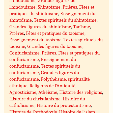
l’hindouisme
,
Grandes figures de
l’hindouisme
,
Shintoïsme
,
Prières
,
Fêtes et
pratiques du shintoïsme
,
Enseignement du
shintoïsme
,
Textes spirituels du shintoïsme
,
Grandes figures du shintoïsme
,
Taoïsme
,
Prières
,
Fêtes et pratiques du taoïsme
,
Enseignement du taoïsme
,
Textes spirituels du
taoïsme
,
Grandes figures du taoïsme
,
Confucianisme
,
Prières
,
Fêtes et pratiques du
confucianisme
,
Enseignement du
confucianisme
,
Textes spirituels du
confucianisme
,
Grandes figures du
confucianisme
,
Polythéisme, spiritualité
ethnique
,
Religions de l’Antiquité
,
Agnosticisme
,
Athéisme
,
Histoire des religions
,
Histoire du christianisme
,
Histoire du
catholicisme
,
Histoire du protestantisme
,
Histoire de l’orthodoxie
,
Histoire de l’islam
,