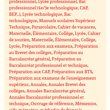
professionnel
,
Lycée professionnel, Bac
professionnel (4e/3e technologique, CAP,
BEP…)
,
Lycée technologique, Bac
technologique
,
Manuels scolaires Supérieur
Technique
,
Parascolaire
,
Cahier de vacances
,
Maternelle
,
Élémentaire
,
Collège
,
Lycée
,
Cahier
de soutien
,
Maternelle
,
Élémentaire
,
Collège
,
Lycée
,
Préparation aux examens
,
Préparation
au Brevet des collèges
,
Préparation au
Baccalauréat général
,
Préparation au
Baccalauréat professionnel et technique
,
Préparation aux CAP
,
Préparation aux BTS
,
Préparation aux examens de l’enseignement
supérieur
,
Annales
,
Annales Brevet des
collèges
,
Annales Baccalauréat général
,
Annales Baccalauréat professionnel et
technique
,
Ouvrage de référence
,
Mémentos,
aide-mémoires, méthodes de français
,