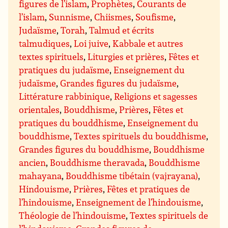
figures de l’islam
,
Prophètes
,
Courants de
l’islam
,
Sunnisme
,
Chiismes
,
Soufisme
,
Judaïsme
,
Torah
,
Talmud et écrits
talmudiques
,
Loi juive
,
Kabbale et autres
textes spirituels
,
Liturgies et prières
,
Fêtes et
pratiques du judaïsme
,
Enseignement du
judaïsme
,
Grandes figures du judaïsme
,
Littérature rabbinique
,
Religions et sagesses
orientales
,
Bouddhisme
,
Prières
,
Fêtes et
pratiques du bouddhisme
,
Enseignement du
bouddhisme
,
Textes spirituels du bouddhisme
,
Grandes figures du bouddhisme
,
Bouddhisme
ancien
,
Bouddhisme theravada
,
Bouddhisme
mahayana
,
Bouddhisme tibétain (vajrayana)
,
Hindouisme
,
Prières
,
Fêtes et pratiques de
l’hindouisme
,
Enseignement de l’hindouisme
,
Théologie de l’hindouisme
,
Textes spirituels de