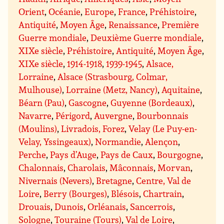
Orient
,
Océanie
,
Europe
,
France
,
Préhistoire
,
Antiquité
,
Moyen Âge
,
Renaissance
,
Première
Guerre mondiale
,
Deuxième Guerre mondiale
,
XIXe siècle
,
Préhistoire
,
Antiquité
,
Moyen Âge
,
XIXe siècle
,
1914-1918
,
1939-1945
,
Alsace,
Lorraine
,
Alsace (Strasbourg, Colmar,
Mulhouse)
,
Lorraine (Metz, Nancy)
,
Aquitaine
,
Béarn (Pau)
,
Gascogne
,
Guyenne (Bordeaux)
,
Navarre
,
Périgord
,
Auvergne
,
Bourbonnais
(Moulins)
,
Livradois, Forez
,
Velay (Le Puy-en-
Velay, Yssingeaux)
,
Normandie
,
Alençon
,
Perche
,
Pays d’Auge
,
Pays de Caux
,
Bourgogne
,
Chalonnais
,
Charolais
,
Mâconnais
,
Morvan
,
Nivernais (Nevers)
,
Bretagne
,
Centre, Val de
Loire
,
Berry (Bourges)
,
Blésois
,
Chartrain
,
Drouais
,
Dunois
,
Orléanais
,
Sancerrois
,
Sologne
,
Touraine (Tours)
,
Val de Loire
,