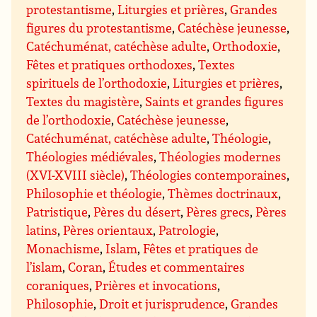
protestantisme
,
Liturgies et prières
,
Grandes
figures du protestantisme
,
Catéchèse jeunesse
,
Catéchuménat, catéchèse adulte
,
Orthodoxie
,
Fêtes et pratiques orthodoxes
,
Textes
spirituels de l’orthodoxie
,
Liturgies et prières
,
Textes du magistère
,
Saints et grandes figures
de l’orthodoxie
,
Catéchèse jeunesse
,
Catéchuménat, catéchèse adulte
,
Théologie
,
Théologies médiévales
,
Théologies modernes
(XVI-XVIII siècle)
,
Théologies contemporaines
,
Philosophie et théologie
,
Thèmes doctrinaux
,
Patristique
,
Pères du désert
,
Pères grecs
,
Pères
latins
,
Pères orientaux
,
Patrologie
,
Monachisme
,
Islam
,
Fêtes et pratiques de
l’islam
,
Coran
,
Études et commentaires
coraniques
,
Prières et invocations
,
Philosophie
,
Droit et jurisprudence
,
Grandes