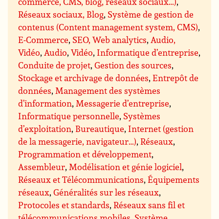
commerce, CMS, blog, réseaux sociaux…)
,
Réseaux sociaux, Blog
,
Système de gestion de
contenus (Content management system, CMS)
,
E-Commerce
,
SEO, Web analytics
,
Audio,
Vidéo
,
Audio
,
Vidéo
,
Informatique d’entreprise
,
Conduite de projet
,
Gestion des sources
,
Stockage et archivage de données
,
Entrepôt de
données
,
Management des systèmes
d’information
,
Messagerie d’entreprise
,
Informatique personnelle
,
Systèmes
d’exploitation
,
Bureautique
,
Internet (gestion
de la messagerie, navigateur…)
,
Réseaux
,
Programmation et développement
,
Assembleur
,
Modélisation et génie logiciel
,
Réseaux et Télécommunications
,
Équipements
réseaux
,
Généralités sur les réseaux
,
Protocoles et standards
,
Réseaux sans fil et
télécommunications mobiles
,
Système
,