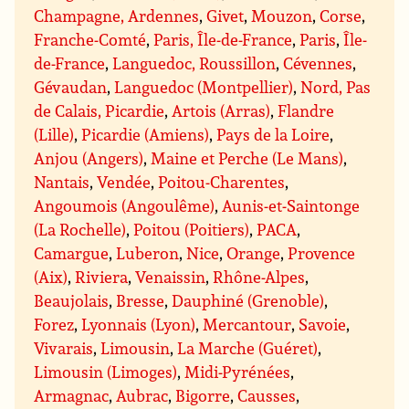
Champagne, Ardennes
,
Givet
,
Mouzon
,
Corse
,
Franche-Comté
,
Paris, Île-de-France
,
Paris
,
Île-
de-France
,
Languedoc, Roussillon
,
Cévennes
,
Gévaudan
,
Languedoc (Montpellier)
,
Nord, Pas
de Calais, Picardie
,
Artois (Arras)
,
Flandre
(Lille)
,
Picardie (Amiens)
,
Pays de la Loire
,
Anjou (Angers)
,
Maine et Perche (Le Mans)
,
Nantais
,
Vendée
,
Poitou-Charentes
,
Angoumois (Angoulême)
,
Aunis-et-Saintonge
(La Rochelle)
,
Poitou (Poitiers)
,
PACA
,
Camargue
,
Luberon
,
Nice
,
Orange
,
Provence
(Aix)
,
Riviera
,
Venaissin
,
Rhône-Alpes
,
Beaujolais
,
Bresse
,
Dauphiné (Grenoble)
,
Forez
,
Lyonnais (Lyon)
,
Mercantour
,
Savoie
,
Vivarais
,
Limousin
,
La Marche (Guéret)
,
Limousin (Limoges)
,
Midi-Pyrénées
,
Armagnac
,
Aubrac
,
Bigorre
,
Causses
,