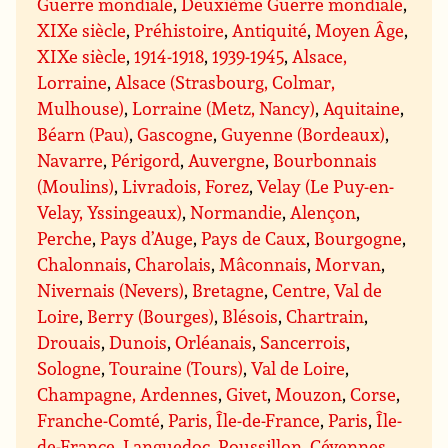
Guerre mondiale
,
Deuxième Guerre mondiale
,
XIXe siècle
,
Préhistoire
,
Antiquité
,
Moyen Âge
,
XIXe siècle
,
1914-1918
,
1939-1945
,
Alsace,
Lorraine
,
Alsace (Strasbourg, Colmar,
Mulhouse)
,
Lorraine (Metz, Nancy)
,
Aquitaine
,
Béarn (Pau)
,
Gascogne
,
Guyenne (Bordeaux)
,
Navarre
,
Périgord
,
Auvergne
,
Bourbonnais
(Moulins)
,
Livradois, Forez
,
Velay (Le Puy-en-
Velay, Yssingeaux)
,
Normandie
,
Alençon
,
Perche
,
Pays d’Auge
,
Pays de Caux
,
Bourgogne
,
Chalonnais
,
Charolais
,
Mâconnais
,
Morvan
,
Nivernais (Nevers)
,
Bretagne
,
Centre, Val de
Loire
,
Berry (Bourges)
,
Blésois
,
Chartrain
,
Drouais
,
Dunois
,
Orléanais
,
Sancerrois
,
Sologne
,
Touraine (Tours)
,
Val de Loire
,
Champagne, Ardennes
,
Givet
,
Mouzon
,
Corse
,
Franche-Comté
,
Paris, Île-de-France
,
Paris
,
Île-
de-France
,
Languedoc, Roussillon
,
Cévennes
,