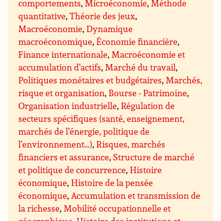
comportements
,
Microéconomie
,
Méthode
quantitative
,
Théorie des jeux
,
Macroéconomie
,
Dynamique
macroéconomique
,
Économie financière
,
Finance internationale
,
Macroéconomie et
accumulation d’actifs
,
Marché du travail
,
Politiques monétaires et budgétaires
,
Marchés,
risque et organisation
,
Bourse - Patrimoine
,
Organisation industrielle
,
Régulation de
secteurs spécifiques (santé, enseignement,
marchés de l’énergie, politique de
l’environnement…)
,
Risques, marchés
financiers et assurance
,
Structure de marché
et politique de concurrence
,
Histoire
économique
,
Histoire de la pensée
économique
,
Accumulation et transmission de
la richesse
,
Mobilité occupationnelle et
géographique
,
Histoire des institutions et