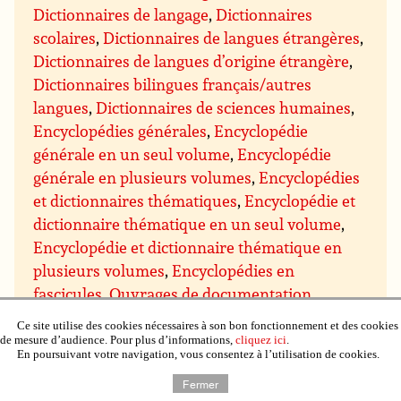
Dictionnaires de langage
,
Dictionnaires
scolaires
,
Dictionnaires de langues étrangères
,
Dictionnaires de langues d’origine étrangère
,
Dictionnaires bilingues français/autres
langues
,
Dictionnaires de sciences humaines
,
Encyclopédies générales
,
Encyclopédie
générale en un seul volume
,
Encyclopédie
générale en plusieurs volumes
,
Encyclopédies
et dictionnaires thématiques
,
Encyclopédie et
dictionnaire thématique en un seul volume
,
Encyclopédie et dictionnaire thématique en
plusieurs volumes
,
Encyclopédies en
fascicules
,
Ouvrages de documentation
,
Annuaire
,
Catalogue éditeur
,
Ce site utilise des cookies nécessaires à son bon fonctionnement et des cookies
Bibliothéconomie
,
Littérature générale
,
de mesure d’audience. Pour plus d’informations,
cliquez ici
.
En poursuivant votre navigation, vous consentez à l’utilisation de cookies.
Œuvres classiques
,
Antiquité
,
Moyen-Âge
,
Moderne (avant 1799)
,
XXe siècle avant 1945
,
Fermer