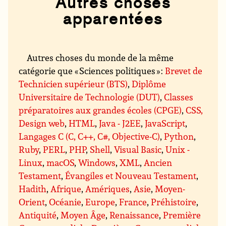
Autres choses
apparentées
Autres choses du monde de la même
catégorie que « Sciences politiques » :
Brevet de
Technicien supérieur (BTS)
,
Diplôme
Universitaire de Technologie (DUT)
,
Classes
préparatoires aux grandes écoles (CPGE)
,
CSS,
Design web
,
HTML
,
Java - J2EE
,
JavaScript
,
Langages C (C, C++, C#, Objective-C)
,
Python
,
Ruby
,
PERL
,
PHP
,
Shell
,
Visual Basic
,
Unix -
Linux
,
macOS
,
Windows
,
XML
,
Ancien
Testament
,
Évangiles et Nouveau Testament
,
Hadith
,
Afrique
,
Amériques
,
Asie
,
Moyen-
Orient
,
Océanie
,
Europe
,
France
,
Préhistoire
,
Antiquité
,
Moyen Âge
,
Renaissance
,
Première