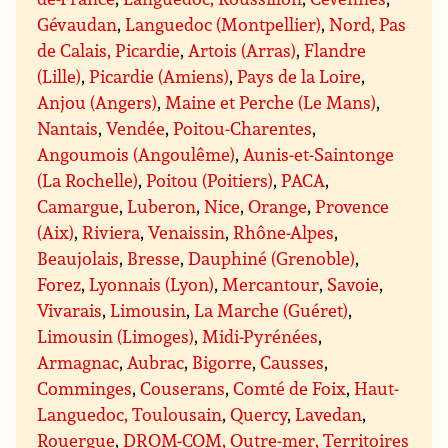
Gévaudan
,
Languedoc (Montpellier)
,
Nord, Pas
de Calais, Picardie
,
Artois (Arras)
,
Flandre
(Lille)
,
Picardie (Amiens)
,
Pays de la Loire
,
Anjou (Angers)
,
Maine et Perche (Le Mans)
,
Nantais
,
Vendée
,
Poitou-Charentes
,
Angoumois (Angoulême)
,
Aunis-et-Saintonge
(La Rochelle)
,
Poitou (Poitiers)
,
PACA
,
Camargue
,
Luberon
,
Nice
,
Orange
,
Provence
(Aix)
,
Riviera
,
Venaissin
,
Rhône-Alpes
,
Beaujolais
,
Bresse
,
Dauphiné (Grenoble)
,
Forez
,
Lyonnais (Lyon)
,
Mercantour
,
Savoie
,
Vivarais
,
Limousin
,
La Marche (Guéret)
,
Limousin (Limoges)
,
Midi-Pyrénées
,
Armagnac
,
Aubrac
,
Bigorre
,
Causses
,
Comminges
,
Couserans
,
Comté de Foix
,
Haut-
Languedoc, Toulousain
,
Quercy
,
Lavedan
,
Rouergue
,
DROM-COM, Outre-mer, Territoires