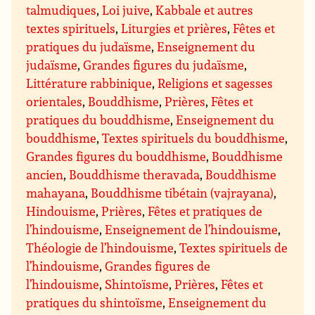
talmudiques
,
Loi juive
,
Kabbale et autres
textes spirituels
,
Liturgies et prières
,
Fêtes et
pratiques du judaïsme
,
Enseignement du
judaïsme
,
Grandes figures du judaïsme
,
Littérature rabbinique
,
Religions et sagesses
orientales
,
Bouddhisme
,
Prières
,
Fêtes et
pratiques du bouddhisme
,
Enseignement du
bouddhisme
,
Textes spirituels du bouddhisme
,
Grandes figures du bouddhisme
,
Bouddhisme
ancien
,
Bouddhisme theravada
,
Bouddhisme
mahayana
,
Bouddhisme tibétain (vajrayana)
,
Hindouisme
,
Prières
,
Fêtes et pratiques de
l’hindouisme
,
Enseignement de l’hindouisme
,
Théologie de l’hindouisme
,
Textes spirituels de
l’hindouisme
,
Grandes figures de
l’hindouisme
,
Shintoïsme
,
Prières
,
Fêtes et
pratiques du shintoïsme
,
Enseignement du