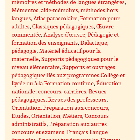
mémoires et méthodes de langues étrangères
,
Mémentos, aide-mémoires, méthodes hors
langues
,
Atlas parascolaire
,
Formation pour
adultes
,
Classiques pédagogiques
,
Œuvre
commentée
,
Analyse d’œuvre
,
Pédagogie et
formation des enseignants
,
Didactique,
pédagogie
,
Matériel éducatif pour la
maternelle
,
Supports pédagogiques pour le
niveau élémentaire
,
Supports et ouvrages
pédagogiques liés aux programmes Collège et
Lycée ou à la Formation continue
,
Éducation
nationale : concours, carrières
,
Revues
pédagogiques, Revues des professeurs
,
Orientation, Préparation aux concours
,
Études, Orientation, Métiers
,
Concours
administratifs
,
Préparation aux autres
concours et examens
,
Français Langue
étrangère
,
Sciences fondamentales
,
Histoire