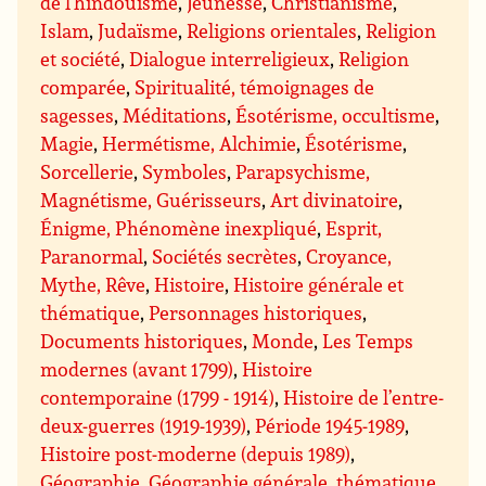
de l’hindouisme
,
Jeunesse
,
Christianisme
,
Islam
,
Judaïsme
,
Religions orientales
,
Religion
et société
,
Dialogue interreligieux
,
Religion
comparée
,
Spiritualité, témoignages de
sagesses
,
Méditations
,
Ésotérisme, occultisme
,
Magie
,
Hermétisme, Alchimie
,
Ésotérisme
,
Sorcellerie
,
Symboles
,
Parapsychisme,
Magnétisme, Guérisseurs
,
Art divinatoire
,
Énigme, Phénomène inexpliqué
,
Esprit,
Paranormal
,
Sociétés secrètes
,
Croyance,
Mythe, Rêve
,
Histoire
,
Histoire générale et
thématique
,
Personnages historiques
,
Documents historiques
,
Monde
,
Les Temps
modernes (avant 1799)
,
Histoire
contemporaine (1799 - 1914)
,
Histoire de l’entre-
deux-guerres (1919-1939)
,
Période 1945-1989
,
Histoire post-moderne (depuis 1989)
,
Géographie
,
Géographie générale, thématique
,