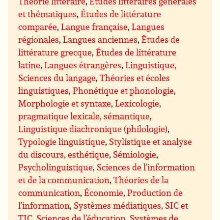
Théorie littéraire
,
Études littéraires générales
et thématiques
,
Études de littérature
comparée
,
Langue française
,
Langues
régionales
,
Langues anciennes
,
Études de
littérature grecque
,
Études de littérature
latine
,
Langues étrangères
,
Linguistique,
Sciences du langage
,
Théories et écoles
linguistiques
,
Phonétique et phonologie
,
Morphologie et syntaxe
,
Lexicologie,
pragmatique lexicale, sémantique
,
Linguistique diachronique (philologie)
,
Typologie linguistique
,
Stylistique et analyse
du discours, esthétique
,
Sémiologie
,
Psycholinguistique
,
Sciences de l’information
et de la communication
,
Théories de la
communication
,
Économie, Production de
l’information
,
Systèmes médiatiques, SIC et
TIC
,
Sciences de l’éducation
,
Systèmes de