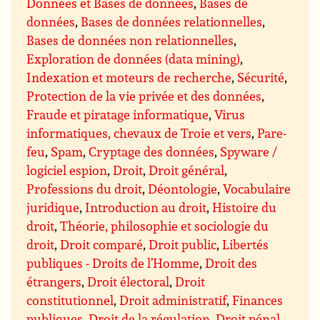
Données et Bases de données
,
Bases de
données
,
Bases de données relationnelles
,
Bases de données non relationnelles
,
Exploration de données (data mining)
,
Indexation et moteurs de recherche
,
Sécurité
,
Protection de la vie privée et des données
,
Fraude et piratage informatique
,
Virus
informatiques, chevaux de Troie et vers
,
Pare-
feu
,
Spam
,
Cryptage des données
,
Spyware /
logiciel espion
,
Droit
,
Droit général
,
Professions du droit
,
Déontologie
,
Vocabulaire
juridique
,
Introduction au droit
,
Histoire du
droit
,
Théorie, philosophie et sociologie du
droit
,
Droit comparé
,
Droit public
,
Libertés
publiques - Droits de l’Homme
,
Droit des
étrangers
,
Droit électoral
,
Droit
constitutionnel
,
Droit administratif
,
Finances
publiques
,
Droit de la régulation
,
Droit pénal