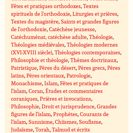
Fêtes et pratiques orthodoxes
,
Textes
spirituels de l’orthodoxie
,
Liturgies et prières
,
Textes du magistère
,
Saints et grandes figures
de l’orthodoxie
,
Catéchèse jeunesse
,
Catéchuménat, catéchèse adulte
,
Théologie
,
Théologies médiévales
,
Théologies modernes
(XVI-XVIII siècle)
,
Théologies contemporaines
,
Philosophie et théologie
,
Thèmes doctrinaux
,
Patristique
,
Pères du désert
,
Pères grecs
,
Pères
latins
,
Pères orientaux
,
Patrologie
,
Monachisme
,
Islam
,
Fêtes et pratiques de
l’islam
,
Coran
,
Études et commentaires
coraniques
,
Prières et invocations
,
Philosophie
,
Droit et jurisprudence
,
Grandes
figures de l’islam
,
Prophètes
,
Courants de
l’islam
,
Sunnisme
,
Chiismes
,
Soufisme
,
Judaïsme
,
Torah
,
Talmud et écrits