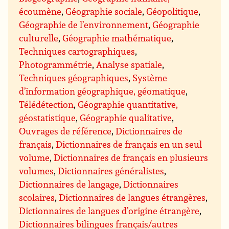
écoumène
,
Géographie sociale
,
Géopolitique
,
Géographie de l’environnement
,
Géographie
culturelle
,
Géographie mathématique
,
Techniques cartographiques
,
Photogrammétrie
,
Analyse spatiale
,
Techniques géographiques
,
Système
d’information géographique, géomatique
,
Télédétection
,
Géographie quantitative,
géostatistique
,
Géographie qualitative
,
Ouvrages de référence
,
Dictionnaires de
français
,
Dictionnaires de français en un seul
volume
,
Dictionnaires de français en plusieurs
volumes
,
Dictionnaires généralistes
,
Dictionnaires de langage
,
Dictionnaires
scolaires
,
Dictionnaires de langues étrangères
,
Dictionnaires de langues d’origine étrangère
,
Dictionnaires bilingues français/autres