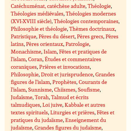
Catéchuménat, catéchèse adulte
,
Théologie
,
Théologies médiévales
,
Théologies modernes
(XVI-XVIII siècle)
,
Théologies contemporaines
,
Philosophie et théologie
,
Thèmes doctrinaux
,
Patristique
,
Pères du désert
,
Pères grecs
,
Pères
latins
,
Pères orientaux
,
Patrologie
,
Monachisme
,
Islam
,
Fêtes et pratiques de
l’islam
,
Coran
,
Études et commentaires
coraniques
,
Prières et invocations
,
Philosophie
,
Droit et jurisprudence
,
Grandes
figures de l’islam
,
Prophètes
,
Courants de
l’islam
,
Sunnisme
,
Chiismes
,
Soufisme
,
Judaïsme
,
Torah
,
Talmud et écrits
talmudiques
,
Loi juive
,
Kabbale et autres
textes spirituels
,
Liturgies et prières
,
Fêtes et
pratiques du judaïsme
,
Enseignement du
judaïsme
,
Grandes figures du judaïsme
,