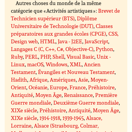
Autres choses du monde de la même
catégorie que « Activités artistiques » :
Brevet de
Technicien supérieur (BTS)
,
Diplôme
Universitaire de Technologie (DUT)
,
Classes
préparatoires aux grandes écoles (CPGE)
,
CSS,
Design web
,
HTML
,
Java - J2EE
,
JavaScript
,
Langages C (C, C++, C#, Objective-C)
,
Python
,
Ruby
,
PERL
,
PHP
,
Shell
,
Visual Basic
,
Unix -
Linux
,
macOS
,
Windows
,
XML
,
Ancien
Testament
,
Évangiles et Nouveau Testament
,
Hadith
,
Afrique
,
Amériques
,
Asie
,
Moyen-
Orient
,
Océanie
,
Europe
,
France
,
Préhistoire
,
Antiquité
,
Moyen Âge
,
Renaissance
,
Première
Guerre mondiale
,
Deuxième Guerre mondiale
,
XIXe siècle
,
Préhistoire
,
Antiquité
,
Moyen Âge
,
XIXe siècle
,
1914-1918
,
1939-1945
,
Alsace,
Lorraine
,
Alsace (Strasbourg, Colmar,