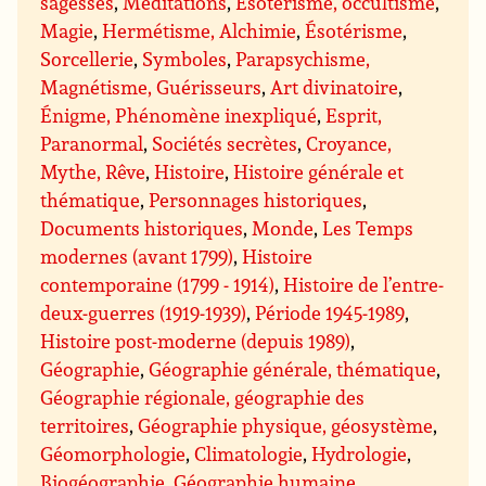
sagesses
,
Méditations
,
Ésotérisme, occultisme
,
Magie
,
Hermétisme, Alchimie
,
Ésotérisme
,
Sorcellerie
,
Symboles
,
Parapsychisme,
Magnétisme, Guérisseurs
,
Art divinatoire
,
Énigme, Phénomène inexpliqué
,
Esprit,
Paranormal
,
Sociétés secrètes
,
Croyance,
Mythe, Rêve
,
Histoire
,
Histoire générale et
thématique
,
Personnages historiques
,
Documents historiques
,
Monde
,
Les Temps
modernes (avant 1799)
,
Histoire
contemporaine (1799 - 1914)
,
Histoire de l’entre-
deux-guerres (1919-1939)
,
Période 1945-1989
,
Histoire post-moderne (depuis 1989)
,
Géographie
,
Géographie générale, thématique
,
Géographie régionale, géographie des
territoires
,
Géographie physique, géosystème
,
Géomorphologie
,
Climatologie
,
Hydrologie
,
Biogéographie
,
Géographie humaine,