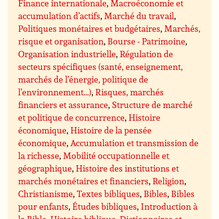
Finance internationale
,
Macroéconomie et
accumulation d’actifs
,
Marché du travail
,
Politiques monétaires et budgétaires
,
Marchés,
risque et organisation
,
Bourse - Patrimoine
,
Organisation industrielle
,
Régulation de
secteurs spécifiques (santé, enseignement,
marchés de l’énergie, politique de
l’environnement…)
,
Risques, marchés
financiers et assurance
,
Structure de marché
et politique de concurrence
,
Histoire
économique
,
Histoire de la pensée
économique
,
Accumulation et transmission de
la richesse
,
Mobilité occupationnelle et
géographique
,
Histoire des institutions et
marchés monétaires et financiers
,
Religion
,
Christianisme
,
Textes bibliques
,
Bibles
,
Bibles
pour enfants
,
Études bibliques
,
Introduction à
la Bible
,
Histoire biblique
,
Dictionnaires et