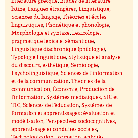
littérature grecque
,
Études de littérature
latine
,
Langues étrangères
,
Linguistique,
Sciences du langage
,
Théories et écoles
linguistiques
,
Phonétique et phonologie
,
Morphologie et syntaxe
,
Lexicologie,
pragmatique lexicale, sémantique
,
Linguistique diachronique (philologie)
,
Typologie linguistique
,
Stylistique et analyse
du discours, esthétique
,
Sémiologie
,
Psycholinguistique
,
Sciences de l’information
et de la communication
,
Théories de la
communication
,
Économie, Production de
l’information
,
Systèmes médiatiques, SIC et
TIC
,
Sciences de l’éducation
,
Systèmes de
formation et apprentissages : évaluation et
modélisation
,
Perspectives sociocognitives,
apprentissage et conduites sociales
,
Technologisation, formation, activités