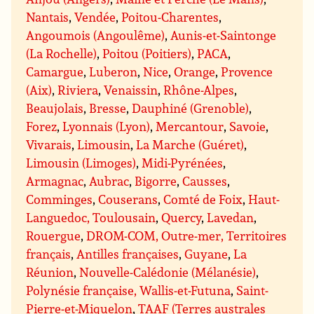
Nantais
,
Vendée
,
Poitou-Charentes
,
Angoumois (Angoulême)
,
Aunis-et-Saintonge
(La Rochelle)
,
Poitou (Poitiers)
,
PACA
,
Camargue
,
Luberon
,
Nice
,
Orange
,
Provence
(Aix)
,
Riviera
,
Venaissin
,
Rhône-Alpes
,
Beaujolais
,
Bresse
,
Dauphiné (Grenoble)
,
Forez
,
Lyonnais (Lyon)
,
Mercantour
,
Savoie
,
Vivarais
,
Limousin
,
La Marche (Guéret)
,
Limousin (Limoges)
,
Midi-Pyrénées
,
Armagnac
,
Aubrac
,
Bigorre
,
Causses
,
Comminges
,
Couserans
,
Comté de Foix
,
Haut-
Languedoc, Toulousain
,
Quercy
,
Lavedan
,
Rouergue
,
DROM-COM, Outre-mer, Territoires
français
,
Antilles françaises
,
Guyane
,
La
Réunion
,
Nouvelle-Calédonie (Mélanésie)
,
Polynésie française, Wallis-et-Futuna
,
Saint-
Pierre-et-Miquelon
,
TAAF (Terres australes