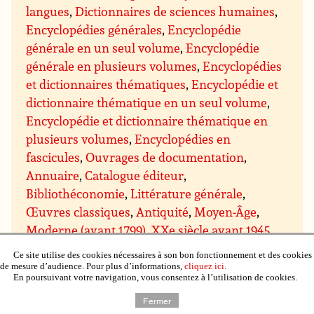
langues
,
Dictionnaires de sciences humaines
,
Encyclopédies générales
,
Encyclopédie
générale en un seul volume
,
Encyclopédie
générale en plusieurs volumes
,
Encyclopédies
et dictionnaires thématiques
,
Encyclopédie et
dictionnaire thématique en un seul volume
,
Encyclopédie et dictionnaire thématique en
plusieurs volumes
,
Encyclopédies en
fascicules
,
Ouvrages de documentation
,
Annuaire
,
Catalogue éditeur
,
Bibliothéconomie
,
Littérature générale
,
Œuvres classiques
,
Antiquité
,
Moyen-Âge
,
Moderne (avant 1799)
,
XXe siècle avant 1945
,
Romans
,
Romans francophones
,
Romans
Ce site utilise des cookies nécessaires à son bon fonctionnement et des cookies
étrangers
,
Romans et nouvelles de genre
,
de mesure d’audience. Pour plus d’informations,
cliquez ici
.
En poursuivant votre navigation, vous consentez à l’utilisation de cookies.
Romans d’aventures
,
Romans d’espionnage
,
Romans policiers
,
Policier historique
,
Policier
Fermer