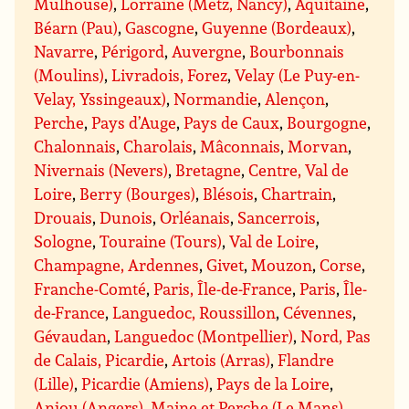
Mulhouse)
,
Lorraine (Metz, Nancy)
,
Aquitaine
,
Béarn (Pau)
,
Gascogne
,
Guyenne (Bordeaux)
,
Navarre
,
Périgord
,
Auvergne
,
Bourbonnais
(Moulins)
,
Livradois, Forez
,
Velay (Le Puy-en-
Velay, Yssingeaux)
,
Normandie
,
Alençon
,
Perche
,
Pays d’Auge
,
Pays de Caux
,
Bourgogne
,
Chalonnais
,
Charolais
,
Mâconnais
,
Morvan
,
Nivernais (Nevers)
,
Bretagne
,
Centre, Val de
Loire
,
Berry (Bourges)
,
Blésois
,
Chartrain
,
Drouais
,
Dunois
,
Orléanais
,
Sancerrois
,
Sologne
,
Touraine (Tours)
,
Val de Loire
,
Champagne, Ardennes
,
Givet
,
Mouzon
,
Corse
,
Franche-Comté
,
Paris, Île-de-France
,
Paris
,
Île-
de-France
,
Languedoc, Roussillon
,
Cévennes
,
Gévaudan
,
Languedoc (Montpellier)
,
Nord, Pas
de Calais, Picardie
,
Artois (Arras)
,
Flandre
(Lille)
,
Picardie (Amiens)
,
Pays de la Loire
,
Anjou (Angers)
,
Maine et Perche (Le Mans)
,