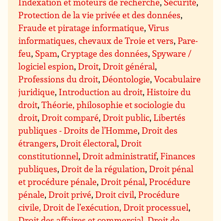
Indexation et moteurs de recherche
,
Sécurité
,
Protection de la vie privée et des données
,
Fraude et piratage informatique
,
Virus
informatiques, chevaux de Troie et vers
,
Pare-
feu
,
Spam
,
Cryptage des données
,
Spyware /
logiciel espion
,
Droit
,
Droit général
,
Professions du droit
,
Déontologie
,
Vocabulaire
juridique
,
Introduction au droit
,
Histoire du
droit
,
Théorie, philosophie et sociologie du
droit
,
Droit comparé
,
Droit public
,
Libertés
publiques - Droits de l’Homme
,
Droit des
étrangers
,
Droit électoral
,
Droit
constitutionnel
,
Droit administratif
,
Finances
publiques
,
Droit de la régulation
,
Droit pénal
et procédure pénale
,
Droit pénal
,
Procédure
pénale
,
Droit privé
,
Droit civil
,
Procédure
civile, Droit de l’exécution, Droit processuel
,
Droit des affaires et commercial
,
Droit de