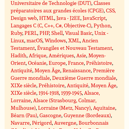
Universitaire de Technologie (DUT)
,
Classes
préparatoires aux grandes écoles (CPGE)
,
CSS,
Design web
,
HTML
,
Java - J2EE
,
JavaScript
,
Langages C (C, C++, C#, Objective-C)
,
Python
,
Ruby
,
PERL
,
PHP
,
Shell
,
Visual Basic
,
Unix -
Linux
,
macOS
,
Windows
,
XML
,
Ancien
Testament
,
Évangiles et Nouveau Testament
,
Hadith
,
Afrique
,
Amériques
,
Asie
,
Moyen-
Orient
,
Océanie
,
Europe
,
France
,
Préhistoire
,
Antiquité
,
Moyen Âge
,
Renaissance
,
Première
Guerre mondiale
,
Deuxième Guerre mondiale
,
XIXe siècle
,
Préhistoire
,
Antiquité
,
Moyen Âge
,
XIXe siècle
,
1914-1918
,
1939-1945
,
Alsace,
Lorraine
,
Alsace (Strasbourg, Colmar,
Mulhouse)
,
Lorraine (Metz, Nancy)
,
Aquitaine
,
Béarn (Pau)
,
Gascogne
,
Guyenne (Bordeaux)
,
Navarre
,
Périgord
,
Auvergne
,
Bourbonnais