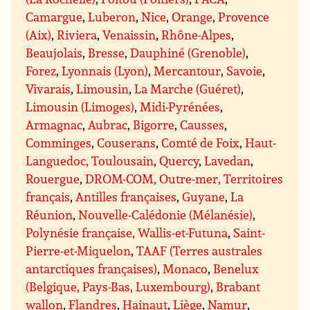
Camargue
,
Luberon
,
Nice
,
Orange
,
Provence
(Aix)
,
Riviera
,
Venaissin
,
Rhône-Alpes
,
Beaujolais
,
Bresse
,
Dauphiné (Grenoble)
,
Forez
,
Lyonnais (Lyon)
,
Mercantour
,
Savoie
,
Vivarais
,
Limousin
,
La Marche (Guéret)
,
Limousin (Limoges)
,
Midi-Pyrénées
,
Armagnac
,
Aubrac
,
Bigorre
,
Causses
,
Comminges
,
Couserans
,
Comté de Foix
,
Haut-
Languedoc, Toulousain
,
Quercy
,
Lavedan
,
Rouergue
,
DROM-COM, Outre-mer, Territoires
français
,
Antilles françaises
,
Guyane
,
La
Réunion
,
Nouvelle-Calédonie (Mélanésie)
,
Polynésie française, Wallis-et-Futuna
,
Saint-
Pierre-et-Miquelon
,
TAAF (Terres australes
antarctiques françaises)
,
Monaco
,
Benelux
(Belgique, Pays-Bas, Luxembourg)
,
Brabant
wallon
,
Flandres
,
Hainaut
,
Liège
,
Namur
,