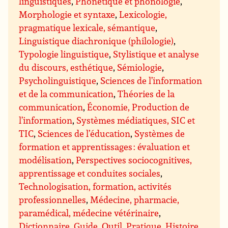
linguistiques
,
Phonétique et phonologie
,
Morphologie et syntaxe
,
Lexicologie,
pragmatique lexicale, sémantique
,
Linguistique diachronique (philologie)
,
Typologie linguistique
,
Stylistique et analyse
du discours, esthétique
,
Sémiologie
,
Psycholinguistique
,
Sciences de l’information
et de la communication
,
Théories de la
communication
,
Économie, Production de
l’information
,
Systèmes médiatiques, SIC et
TIC
,
Sciences de l’éducation
,
Systèmes de
formation et apprentissages : évaluation et
modélisation
,
Perspectives sociocognitives,
apprentissage et conduites sociales
,
Technologisation, formation, activités
professionnelles
,
Médecine, pharmacie,
paramédical, médecine vétérinaire
,
Dictionnaire, Guide, Outil, Pratique
,
Histoire