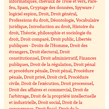
informatiques, chevaux de Troie et vers
,
Pare-
feu
,
Spam
,
Cryptage des données
,
Spyware /
logiciel espion
,
Droit
,
Droit général
,
Professions du droit
,
Déontologie
,
Vocabulaire
juridique
,
Introduction au droit
,
Histoire du
droit
,
Théorie, philosophie et sociologie du
droit
,
Droit comparé
,
Droit public
,
Libertés
publiques - Droits de l’Homme
,
Droit des
étrangers
,
Droit électoral
,
Droit
constitutionnel
,
Droit administratif
,
Finances
publiques
,
Droit de la régulation
,
Droit pénal
et procédure pénale
,
Droit pénal
,
Procédure
pénale
,
Droit privé
,
Droit civil
,
Procédure
civile, Droit de l’exécution, Droit processuel
,
Droit des affaires et commercial
,
Droit de
l’arbitrage
,
Droit de la propriété intellectuelle
et industrielle
,
Droit social
,
Droit de la
concurrence
,
Droit fiscal
,
Droit de la