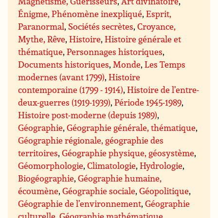
Magnétisme, Guérisseurs
,
Art divinatoire
,
Énigme, Phénomène inexpliqué
,
Esprit,
Paranormal
,
Sociétés secrètes
,
Croyance,
Mythe, Rêve
,
Histoire
,
Histoire générale et
thématique
,
Personnages historiques
,
Documents historiques
,
Monde
,
Les Temps
modernes (avant 1799)
,
Histoire
contemporaine (1799 - 1914)
,
Histoire de l’entre-
deux-guerres (1919-1939)
,
Période 1945-1989
,
Histoire post-moderne (depuis 1989)
,
Géographie
,
Géographie générale, thématique
,
Géographie régionale, géographie des
territoires
,
Géographie physique, géosystème
,
Géomorphologie
,
Climatologie
,
Hydrologie
,
Biogéographie
,
Géographie humaine,
écoumène
,
Géographie sociale
,
Géopolitique
,
Géographie de l’environnement
,
Géographie
culturelle
,
Géographie mathématique
,