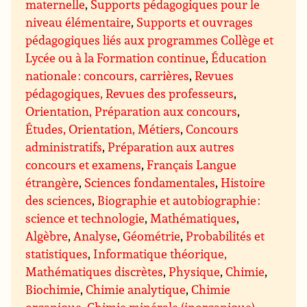
maternelle
,
Supports pédagogiques pour le
niveau élémentaire
,
Supports et ouvrages
pédagogiques liés aux programmes Collège et
Lycée ou à la Formation continue
,
Éducation
nationale : concours, carrières
,
Revues
pédagogiques, Revues des professeurs
,
Orientation, Préparation aux concours
,
Études, Orientation, Métiers
,
Concours
administratifs
,
Préparation aux autres
concours et examens
,
Français Langue
étrangère
,
Sciences fondamentales
,
Histoire
des sciences
,
Biographie et autobiographie :
science et technologie
,
Mathématiques
,
Algèbre
,
Analyse
,
Géométrie
,
Probabilités et
statistiques
,
Informatique théorique,
Mathématiques discrètes
,
Physique
,
Chimie
,
Biochimie
,
Chimie analytique
,
Chimie
organique
,
Chimie minérale (inorganique)
,