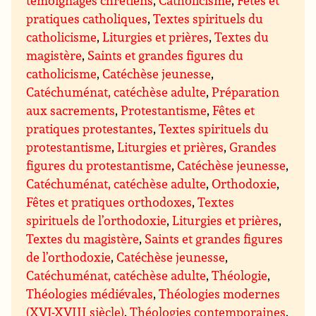
pratiques catholiques
,
Textes spirituels du
catholicisme
,
Liturgies et prières
,
Textes du
magistère
,
Saints et grandes figures du
catholicisme
,
Catéchèse jeunesse
,
Catéchuménat, catéchèse adulte
,
Préparation
aux sacrements
,
Protestantisme
,
Fêtes et
pratiques protestantes
,
Textes spirituels du
protestantisme
,
Liturgies et prières
,
Grandes
figures du protestantisme
,
Catéchèse jeunesse
,
Catéchuménat, catéchèse adulte
,
Orthodoxie
,
Fêtes et pratiques orthodoxes
,
Textes
spirituels de l’orthodoxie
,
Liturgies et prières
,
Textes du magistère
,
Saints et grandes figures
de l’orthodoxie
,
Catéchèse jeunesse
,
Catéchuménat, catéchèse adulte
,
Théologie
,
Théologies médiévales
,
Théologies modernes
(XVI-XVIII siècle)
,
Théologies contemporaines
,