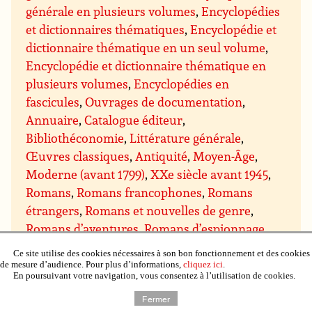
générale en plusieurs volumes
,
Encyclopédies
et dictionnaires thématiques
,
Encyclopédie et
dictionnaire thématique en un seul volume
,
Encyclopédie et dictionnaire thématique en
plusieurs volumes
,
Encyclopédies en
fascicules
,
Ouvrages de documentation
,
Annuaire
,
Catalogue éditeur
,
Bibliothéconomie
,
Littérature générale
,
Œuvres classiques
,
Antiquité
,
Moyen-Âge
,
Moderne (avant 1799)
,
XXe siècle avant 1945
,
Romans
,
Romans francophones
,
Romans
étrangers
,
Romans et nouvelles de genre
,
Romans d’aventures
,
Romans d’espionnage
,
Romans policiers
,
Policier historique
,
Policier
Ce site utilise des cookies nécessaires à son bon fonctionnement et des cookies
procédural (type série les Experts)
,
Policier
de mesure d’audience. Pour plus d’informations,
cliquez ici
.
En poursuivant votre navigation, vous consentez à l’utilisation de cookies.
humoristique
,
Cozy crime, cosy mystery
,
Romans noirs
,
Thriller
,
Thriller
Fermer