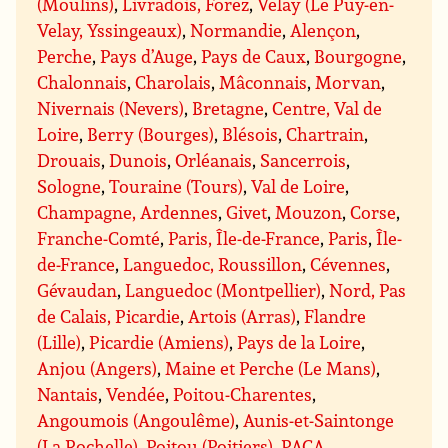
(Moulins)
,
Livradois, Forez
,
Velay (Le Puy-en-
Velay, Yssingeaux)
,
Normandie
,
Alençon
,
Perche
,
Pays d’Auge
,
Pays de Caux
,
Bourgogne
,
Chalonnais
,
Charolais
,
Mâconnais
,
Morvan
,
Nivernais (Nevers)
,
Bretagne
,
Centre, Val de
Loire
,
Berry (Bourges)
,
Blésois
,
Chartrain
,
Drouais
,
Dunois
,
Orléanais
,
Sancerrois
,
Sologne
,
Touraine (Tours)
,
Val de Loire
,
Champagne, Ardennes
,
Givet
,
Mouzon
,
Corse
,
Franche-Comté
,
Paris, Île-de-France
,
Paris
,
Île-
de-France
,
Languedoc, Roussillon
,
Cévennes
,
Gévaudan
,
Languedoc (Montpellier)
,
Nord, Pas
de Calais, Picardie
,
Artois (Arras)
,
Flandre
(Lille)
,
Picardie (Amiens)
,
Pays de la Loire
,
Anjou (Angers)
,
Maine et Perche (Le Mans)
,
Nantais
,
Vendée
,
Poitou-Charentes
,
Angoumois (Angoulême)
,
Aunis-et-Saintonge
(La Rochelle)
,
Poitou (Poitiers)
,
PACA
,