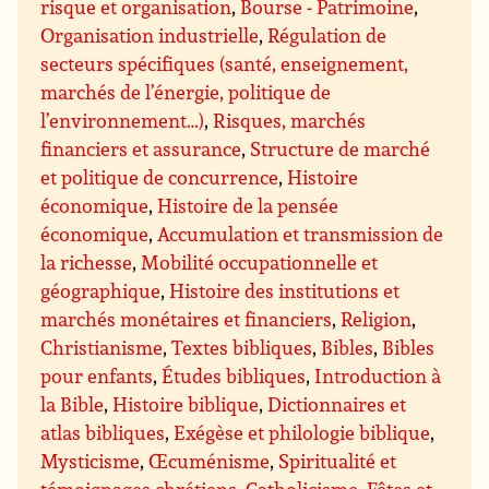
risque et organisation
,
Bourse - Patrimoine
,
Organisation industrielle
,
Régulation de
secteurs spécifiques (santé, enseignement,
marchés de l’énergie, politique de
l’environnement…)
,
Risques, marchés
financiers et assurance
,
Structure de marché
et politique de concurrence
,
Histoire
économique
,
Histoire de la pensée
économique
,
Accumulation et transmission de
la richesse
,
Mobilité occupationnelle et
géographique
,
Histoire des institutions et
marchés monétaires et financiers
,
Religion
,
Christianisme
,
Textes bibliques
,
Bibles
,
Bibles
pour enfants
,
Études bibliques
,
Introduction à
la Bible
,
Histoire biblique
,
Dictionnaires et
atlas bibliques
,
Exégèse et philologie biblique
,
Mysticisme
,
Œcuménisme
,
Spiritualité et
témoignages chrétiens
,
Catholicisme
,
Fêtes et