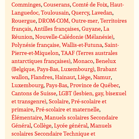
Comminges
,
Couserans
,
Comté de Foix
,
Haut-
Languedoc, Toulousain
,
Quercy
,
Lavedan
,
Rouergue
,
DROM-COM, Outre-mer, Territoires
français
,
Antilles françaises
,
Guyane
,
La
Réunion
,
Nouvelle-Calédonie (Mélanésie)
,
Polynésie française, Wallis-et-Futuna
,
Saint-
Pierre-et-Miquelon
,
TAAF (Terres australes
antarctiques françaises)
,
Monaco
,
Benelux
(Belgique, Pays-Bas, Luxembourg)
,
Brabant
wallon
,
Flandres
,
Hainaut
,
Liège
,
Namur
,
Luxembourg
,
Pays-Bas
,
Province de Québec
,
Cantons de Suisse
,
LGBT (lesbien, gay, bisexuel
et transgenre)
,
Scolaire
,
Pré-scolaire et
primaire
,
Pré-scolaire et maternelle
,
Élémentaire
,
Manuels scolaires Secondaire
Général
,
Collège
,
Lycée général
,
Manuels
scolaires Secondaire Technique et