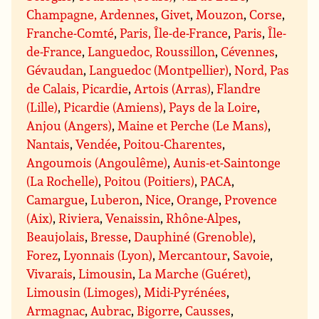
Champagne, Ardennes
,
Givet
,
Mouzon
,
Corse
,
Franche-Comté
,
Paris, Île-de-France
,
Paris
,
Île-
de-France
,
Languedoc, Roussillon
,
Cévennes
,
Gévaudan
,
Languedoc (Montpellier)
,
Nord, Pas
de Calais, Picardie
,
Artois (Arras)
,
Flandre
(Lille)
,
Picardie (Amiens)
,
Pays de la Loire
,
Anjou (Angers)
,
Maine et Perche (Le Mans)
,
Nantais
,
Vendée
,
Poitou-Charentes
,
Angoumois (Angoulême)
,
Aunis-et-Saintonge
(La Rochelle)
,
Poitou (Poitiers)
,
PACA
,
Camargue
,
Luberon
,
Nice
,
Orange
,
Provence
(Aix)
,
Riviera
,
Venaissin
,
Rhône-Alpes
,
Beaujolais
,
Bresse
,
Dauphiné (Grenoble)
,
Forez
,
Lyonnais (Lyon)
,
Mercantour
,
Savoie
,
Vivarais
,
Limousin
,
La Marche (Guéret)
,
Limousin (Limoges)
,
Midi-Pyrénées
,
Armagnac
,
Aubrac
,
Bigorre
,
Causses
,