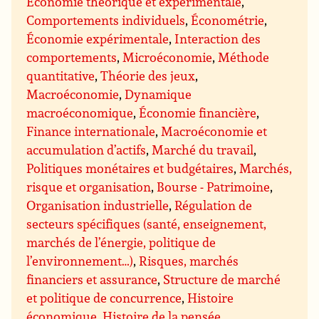
Économie théorique et expérimentale
,
Comportements individuels
,
Économétrie
,
Économie expérimentale
,
Interaction des
comportements
,
Microéconomie
,
Méthode
quantitative
,
Théorie des jeux
,
Macroéconomie
,
Dynamique
macroéconomique
,
Économie financière
,
Finance internationale
,
Macroéconomie et
accumulation d’actifs
,
Marché du travail
,
Politiques monétaires et budgétaires
,
Marchés,
risque et organisation
,
Bourse - Patrimoine
,
Organisation industrielle
,
Régulation de
secteurs spécifiques (santé, enseignement,
marchés de l’énergie, politique de
l’environnement…)
,
Risques, marchés
financiers et assurance
,
Structure de marché
et politique de concurrence
,
Histoire
économique
,
Histoire de la pensée