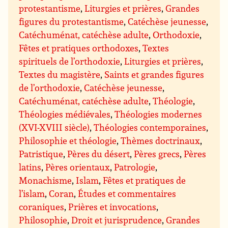
protestantisme
,
Liturgies et prières
,
Grandes
figures du protestantisme
,
Catéchèse jeunesse
,
Catéchuménat, catéchèse adulte
,
Orthodoxie
,
Fêtes et pratiques orthodoxes
,
Textes
spirituels de l’orthodoxie
,
Liturgies et prières
,
Textes du magistère
,
Saints et grandes figures
de l’orthodoxie
,
Catéchèse jeunesse
,
Catéchuménat, catéchèse adulte
,
Théologie
,
Théologies médiévales
,
Théologies modernes
(XVI-XVIII siècle)
,
Théologies contemporaines
,
Philosophie et théologie
,
Thèmes doctrinaux
,
Patristique
,
Pères du désert
,
Pères grecs
,
Pères
latins
,
Pères orientaux
,
Patrologie
,
Monachisme
,
Islam
,
Fêtes et pratiques de
l’islam
,
Coran
,
Études et commentaires
coraniques
,
Prières et invocations
,
Philosophie
,
Droit et jurisprudence
,
Grandes