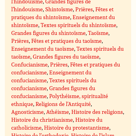
l’hindouisme
,
Grandes figures de
l’hindouisme
,
Shintoïsme
,
Prières
,
Fêtes et
pratiques du shintoïsme
,
Enseignement du
shintoïsme
,
Textes spirituels du shintoïsme
,
Grandes figures du shintoïsme
,
Taoïsme
,
Prières
,
Fêtes et pratiques du taoïsme
,
Enseignement du taoïsme
,
Textes spirituels du
taoïsme
,
Grandes figures du taoïsme
,
Confucianisme
,
Prières
,
Fêtes et pratiques du
confucianisme
,
Enseignement du
confucianisme
,
Textes spirituels du
confucianisme
,
Grandes figures du
confucianisme
,
Polythéisme, spiritualité
ethnique
,
Religions de l’Antiquité
,
Agnosticisme
,
Athéisme
,
Histoire des religions
,
Histoire du christianisme
,
Histoire du
catholicisme
,
Histoire du protestantisme
,
Histoire de l’orthodoxie
,
Histoire de l’islam
,