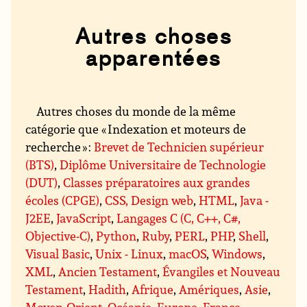
Autres choses
apparentées
Autres choses du monde de la même
catégorie que « Indexation et moteurs de
recherche » :
Brevet de Technicien supérieur
(BTS)
,
Diplôme Universitaire de Technologie
(DUT)
,
Classes préparatoires aux grandes
écoles (CPGE)
,
CSS, Design web
,
HTML
,
Java -
J2EE
,
JavaScript
,
Langages C (C, C++, C#,
Objective-C)
,
Python
,
Ruby
,
PERL
,
PHP
,
Shell
,
Visual Basic
,
Unix - Linux
,
macOS
,
Windows
,
XML
,
Ancien Testament
,
Évangiles et Nouveau
Testament
,
Hadith
,
Afrique
,
Amériques
,
Asie
,
Moyen-Orient
,
Océanie
,
Europe
,
France
,