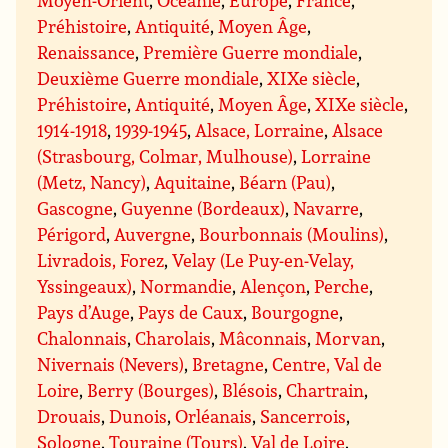
Préhistoire
,
Antiquité
,
Moyen Âge
,
Renaissance
,
Première Guerre mondiale
,
Deuxième Guerre mondiale
,
XIXe siècle
,
Préhistoire
,
Antiquité
,
Moyen Âge
,
XIXe siècle
,
1914-1918
,
1939-1945
,
Alsace, Lorraine
,
Alsace
(Strasbourg, Colmar, Mulhouse)
,
Lorraine
(Metz, Nancy)
,
Aquitaine
,
Béarn (Pau)
,
Gascogne
,
Guyenne (Bordeaux)
,
Navarre
,
Périgord
,
Auvergne
,
Bourbonnais (Moulins)
,
Livradois, Forez
,
Velay (Le Puy-en-Velay,
Yssingeaux)
,
Normandie
,
Alençon
,
Perche
,
Pays d’Auge
,
Pays de Caux
,
Bourgogne
,
Chalonnais
,
Charolais
,
Mâconnais
,
Morvan
,
Nivernais (Nevers)
,
Bretagne
,
Centre, Val de
Loire
,
Berry (Bourges)
,
Blésois
,
Chartrain
,
Drouais
,
Dunois
,
Orléanais
,
Sancerrois
,
Sologne
,
Touraine (Tours)
,
Val de Loire
,