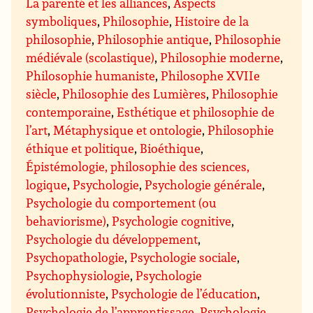
La parenté et les alliances
,
Aspects
symboliques
,
Philosophie
,
Histoire de la
philosophie
,
Philosophie antique
,
Philosophie
médiévale (scolastique)
,
Philosophie moderne
,
Philosophie humaniste
,
Philosophe XVIIe
siècle
,
Philosophie des Lumières
,
Philosophie
contemporaine
,
Esthétique et philosophie de
l’art
,
Métaphysique et ontologie
,
Philosophie
éthique et politique
,
Bioéthique
,
Épistémologie, philosophie des sciences,
logique
,
Psychologie
,
Psychologie générale
,
Psychologie du comportement (ou
behaviorisme)
,
Psychologie cognitive
,
Psychologie du développement
,
Psychopathologie
,
Psychologie sociale
,
Psychophysiologie
,
Psychologie
évolutionniste
,
Psychologie de l’éducation
,
Psychologie de l’apprentissage
,
Psychologie