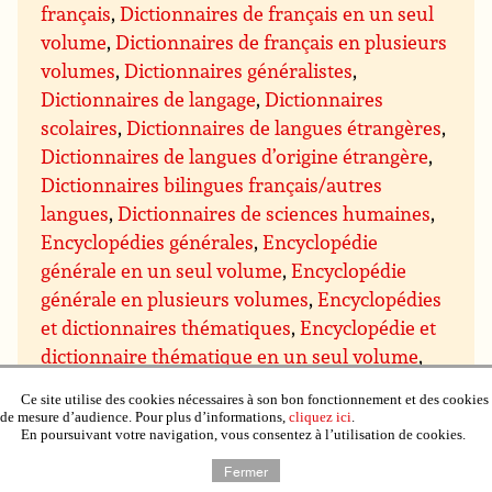
français
,
Dictionnaires de français en un seul
volume
,
Dictionnaires de français en plusieurs
volumes
,
Dictionnaires généralistes
,
Dictionnaires de langage
,
Dictionnaires
scolaires
,
Dictionnaires de langues étrangères
,
Dictionnaires de langues d’origine étrangère
,
Dictionnaires bilingues français/autres
langues
,
Dictionnaires de sciences humaines
,
Encyclopédies générales
,
Encyclopédie
générale en un seul volume
,
Encyclopédie
générale en plusieurs volumes
,
Encyclopédies
et dictionnaires thématiques
,
Encyclopédie et
dictionnaire thématique en un seul volume
,
Encyclopédie et dictionnaire thématique en
Ce site utilise des cookies nécessaires à son bon fonctionnement et des cookies
plusieurs volumes
,
Encyclopédies en
de mesure d’audience. Pour plus d’informations,
cliquez ici
.
En poursuivant votre navigation, vous consentez à l’utilisation de cookies.
fascicules
,
Ouvrages de documentation
,
Annuaire
,
Catalogue éditeur
,
Fermer