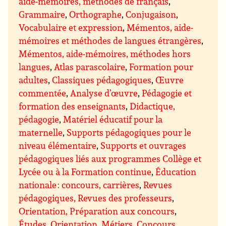
aide-mémoires, méthodes de français
,
Grammaire
,
Orthographe
,
Conjugaison
,
Vocabulaire et expression
,
Mémentos, aide-
mémoires et méthodes de langues étrangères
,
Mémentos, aide-mémoires, méthodes hors
langues
,
Atlas parascolaire
,
Formation pour
adultes
,
Classiques pédagogiques
,
Œuvre
commentée
,
Analyse d’œuvre
,
Pédagogie et
formation des enseignants
,
Didactique,
pédagogie
,
Matériel éducatif pour la
maternelle
,
Supports pédagogiques pour le
niveau élémentaire
,
Supports et ouvrages
pédagogiques liés aux programmes Collège et
Lycée ou à la Formation continue
,
Éducation
nationale : concours, carrières
,
Revues
pédagogiques, Revues des professeurs
,
Orientation, Préparation aux concours
,
Études, Orientation, Métiers
,
Concours