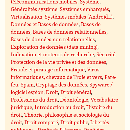
télécommunications mobiles
,
Système
,
Généralités système
,
Systèmes embarqués
,
Virtualisation
,
Systèmes mobiles (Android…)
,
Données et Bases de données
,
Bases de
données
,
Bases de données relationnelles
,
Bases de données non relationnelles
,
Exploration de données (data mining)
,
Indexation et moteurs de recherche
,
Sécurité
,
Protection de la vie privée et des données
,
Fraude et piratage informatique
,
Virus
informatiques, chevaux de Troie et vers
,
Pare-
feu
,
Spam
,
Cryptage des données
,
Spyware /
logiciel espion
,
Droit
,
Droit général
,
Professions du droit
,
Déontologie
,
Vocabulaire
juridique
,
Introduction au droit
,
Histoire du
droit
,
Théorie, philosophie et sociologie du
droit
,
Droit comparé
,
Droit public
,
Libertés
publiques - Droits de l’Homme
,
Droit des