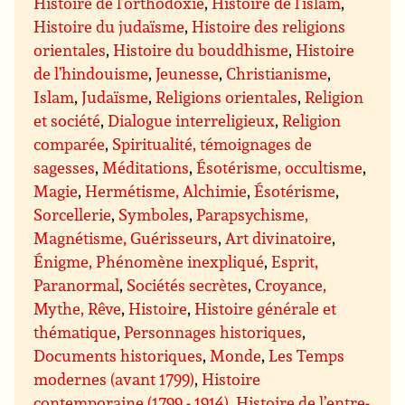
Histoire de l’orthodoxie
,
Histoire de l’islam
,
Histoire du judaïsme
,
Histoire des religions
orientales
,
Histoire du bouddhisme
,
Histoire
de l’hindouisme
,
Jeunesse
,
Christianisme
,
Islam
,
Judaïsme
,
Religions orientales
,
Religion
et société
,
Dialogue interreligieux
,
Religion
comparée
,
Spiritualité, témoignages de
sagesses
,
Méditations
,
Ésotérisme, occultisme
,
Magie
,
Hermétisme, Alchimie
,
Ésotérisme
,
Sorcellerie
,
Symboles
,
Parapsychisme,
Magnétisme, Guérisseurs
,
Art divinatoire
,
Énigme, Phénomène inexpliqué
,
Esprit,
Paranormal
,
Sociétés secrètes
,
Croyance,
Mythe, Rêve
,
Histoire
,
Histoire générale et
thématique
,
Personnages historiques
,
Documents historiques
,
Monde
,
Les Temps
modernes (avant 1799)
,
Histoire
contemporaine (1799 - 1914)
,
Histoire de l’entre-