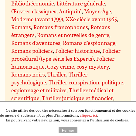
Bibliothéconomie
,
Littérature générale
,
Œuvres classiques
,
Antiquité
,
Moyen-Âge
,
Moderne (avant 1799)
,
XXe siècle avant 1945
,
Romans
,
Romans francophones
,
Romans
étrangers
,
Romans et nouvelles de genre
,
Romans d’aventures
,
Romans d’espionnage
,
Romans policiers
,
Policier historique
,
Policier
procédural (type série les Experts)
,
Policier
humoristique
,
Cozy crime, cosy mystery
,
Romans noirs
,
Thriller
,
Thriller
psychologique
,
Thriller conspiration, politique,
espionnage et militaire
,
Thriller médical et
scientifique
,
Thriller juridique et financier
,
Thriller ésotérique
,
Romans d’amour, romans
Ce site utilise des cookies nécessaires à son bon fonctionnement et des cookies
sentimentaux
,
Sentimental contemporain
,
de mesure d’audience. Pour plus d’informations,
cliquez ici
.
En poursuivant votre navigation, vous consentez à l’utilisation de cookies.
Sentimental suspens
,
Sentimental historique
,
Sentimental paranormal, bit-lit
,
Comédie
Fermer