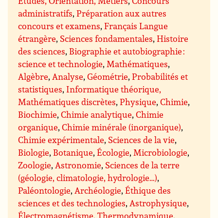
Études, Orientation, Métiers
,
Concours
administratifs
,
Préparation aux autres
concours et examens
,
Français Langue
étrangère
,
Sciences fondamentales
,
Histoire
des sciences
,
Biographie et autobiographie :
science et technologie
,
Mathématiques
,
Algèbre
,
Analyse
,
Géométrie
,
Probabilités et
statistiques
,
Informatique théorique,
Mathématiques discrètes
,
Physique
,
Chimie
,
Biochimie
,
Chimie analytique
,
Chimie
organique
,
Chimie minérale (inorganique)
,
Chimie expérimentale
,
Sciences de la vie
,
Biologie
,
Botanique
,
Écologie
,
Microbiologie
,
Zoologie
,
Astronomie
,
Sciences de la terre
(géologie, climatologie, hydrologie…)
,
Paléontologie
,
Archéologie
,
Éthique des
sciences et des technologies
,
Astrophysique
,
Électromagnétisme
,
Thermodynamique
,