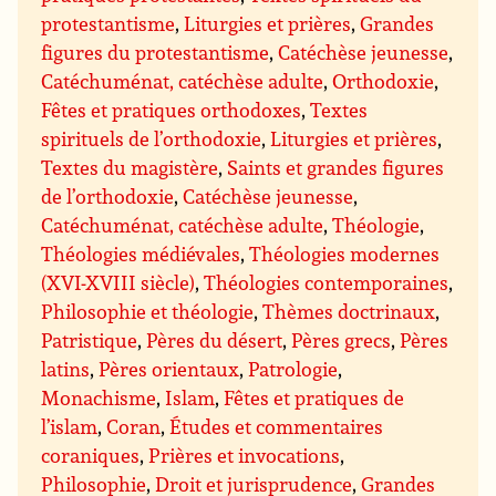
protestantisme
,
Liturgies et prières
,
Grandes
figures du protestantisme
,
Catéchèse jeunesse
,
Catéchuménat, catéchèse adulte
,
Orthodoxie
,
Fêtes et pratiques orthodoxes
,
Textes
spirituels de l’orthodoxie
,
Liturgies et prières
,
Textes du magistère
,
Saints et grandes figures
de l’orthodoxie
,
Catéchèse jeunesse
,
Catéchuménat, catéchèse adulte
,
Théologie
,
Théologies médiévales
,
Théologies modernes
(XVI-XVIII siècle)
,
Théologies contemporaines
,
Philosophie et théologie
,
Thèmes doctrinaux
,
Patristique
,
Pères du désert
,
Pères grecs
,
Pères
latins
,
Pères orientaux
,
Patrologie
,
Monachisme
,
Islam
,
Fêtes et pratiques de
l’islam
,
Coran
,
Études et commentaires
coraniques
,
Prières et invocations
,
Philosophie
,
Droit et jurisprudence
,
Grandes