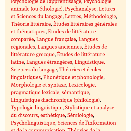
Psychologie de l’apprentissage
,
Psychologie
animale (ou éthologie)
,
Psychanalyse
,
Lettres
et Sciences du langage
,
Lettres
,
Méthodologie
,
Théorie littéraire
,
Études littéraires générales
et thématiques
,
Études de littérature
comparée
,
Langue française
,
Langues
régionales
,
Langues anciennes
,
Études de
littérature grecque
,
Études de littérature
latine
,
Langues étrangères
,
Linguistique,
Sciences du langage
,
Théories et écoles
linguistiques
,
Phonétique et phonologie
,
Morphologie et syntaxe
,
Lexicologie,
pragmatique lexicale, sémantique
,
Linguistique diachronique (philologie)
,
Typologie linguistique
,
Stylistique et analyse
du discours, esthétique
,
Sémiologie
,
Psycholinguistique
,
Sciences de l’information
et de la communication
,
Théories de la