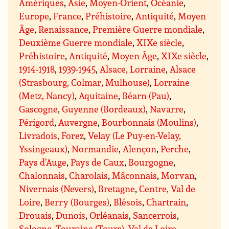
Amériques
,
Asie
,
Moyen-Orient
,
Océanie
,
Europe
,
France
,
Préhistoire
,
Antiquité
,
Moyen
Âge
,
Renaissance
,
Première Guerre mondiale
,
Deuxième Guerre mondiale
,
XIXe siècle
,
Préhistoire
,
Antiquité
,
Moyen Âge
,
XIXe siècle
,
1914-1918
,
1939-1945
,
Alsace, Lorraine
,
Alsace
(Strasbourg, Colmar, Mulhouse)
,
Lorraine
(Metz, Nancy)
,
Aquitaine
,
Béarn (Pau)
,
Gascogne
,
Guyenne (Bordeaux)
,
Navarre
,
Périgord
,
Auvergne
,
Bourbonnais (Moulins)
,
Livradois, Forez
,
Velay (Le Puy-en-Velay,
Yssingeaux)
,
Normandie
,
Alençon
,
Perche
,
Pays d’Auge
,
Pays de Caux
,
Bourgogne
,
Chalonnais
,
Charolais
,
Mâconnais
,
Morvan
,
Nivernais (Nevers)
,
Bretagne
,
Centre, Val de
Loire
,
Berry (Bourges)
,
Blésois
,
Chartrain
,
Drouais
,
Dunois
,
Orléanais
,
Sancerrois
,
Sologne
,
Touraine (Tours)
,
Val de Loire
,