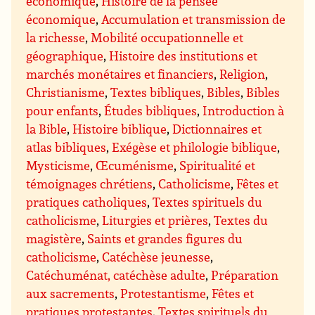
économique
,
Histoire de la pensée
économique
,
Accumulation et transmission de
la richesse
,
Mobilité occupationnelle et
géographique
,
Histoire des institutions et
marchés monétaires et financiers
,
Religion
,
Christianisme
,
Textes bibliques
,
Bibles
,
Bibles
pour enfants
,
Études bibliques
,
Introduction à
la Bible
,
Histoire biblique
,
Dictionnaires et
atlas bibliques
,
Exégèse et philologie biblique
,
Mysticisme
,
Œcuménisme
,
Spiritualité et
témoignages chrétiens
,
Catholicisme
,
Fêtes et
pratiques catholiques
,
Textes spirituels du
catholicisme
,
Liturgies et prières
,
Textes du
magistère
,
Saints et grandes figures du
catholicisme
,
Catéchèse jeunesse
,
Catéchuménat, catéchèse adulte
,
Préparation
aux sacrements
,
Protestantisme
,
Fêtes et
pratiques protestantes
,
Textes spirituels du