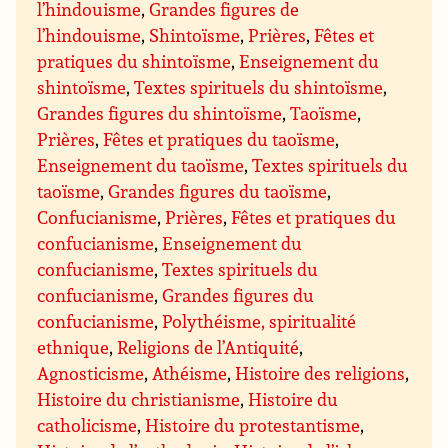
l’hindouisme
,
Grandes figures de
l’hindouisme
,
Shintoïsme
,
Prières
,
Fêtes et
pratiques du shintoïsme
,
Enseignement du
shintoïsme
,
Textes spirituels du shintoïsme
,
Grandes figures du shintoïsme
,
Taoïsme
,
Prières
,
Fêtes et pratiques du taoïsme
,
Enseignement du taoïsme
,
Textes spirituels du
taoïsme
,
Grandes figures du taoïsme
,
Confucianisme
,
Prières
,
Fêtes et pratiques du
confucianisme
,
Enseignement du
confucianisme
,
Textes spirituels du
confucianisme
,
Grandes figures du
confucianisme
,
Polythéisme, spiritualité
ethnique
,
Religions de l’Antiquité
,
Agnosticisme
,
Athéisme
,
Histoire des religions
,
Histoire du christianisme
,
Histoire du
catholicisme
,
Histoire du protestantisme
,