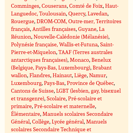
Comminges
,
Couserans
,
Comté de Foix
,
Haut-
Languedoc, Toulousain
,
Quercy
,
Lavedan
,
Rouergue
,
DROM-COM, Outre-mer, Territoires
français
,
Antilles françaises
,
Guyane
,
La
Réunion
,
Nouvelle-Calédonie (Mélanésie)
,
Polynésie française, Wallis-et-Futuna
,
Saint-
Pierre-et-Miquelon
,
TAAF (Terres australes
antarctiques françaises)
,
Monaco
,
Benelux
(Belgique, Pays-Bas, Luxembourg)
,
Brabant
wallon
,
Flandres
,
Hainaut
,
Liège
,
Namur
,
Luxembourg
,
Pays-Bas
,
Province de Québec
,
Cantons de Suisse
,
LGBT (lesbien, gay, bisexuel
et transgenre)
,
Scolaire
,
Pré-scolaire et
primaire
,
Pré-scolaire et maternelle
,
Élémentaire
,
Manuels scolaires Secondaire
Général
,
Collège
,
Lycée général
,
Manuels
scolaires Secondaire Technique et