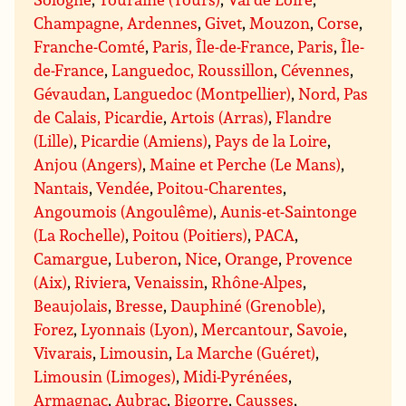
Champagne, Ardennes
,
Givet
,
Mouzon
,
Corse
,
Franche-Comté
,
Paris, Île-de-France
,
Paris
,
Île-
de-France
,
Languedoc, Roussillon
,
Cévennes
,
Gévaudan
,
Languedoc (Montpellier)
,
Nord, Pas
de Calais, Picardie
,
Artois (Arras)
,
Flandre
(Lille)
,
Picardie (Amiens)
,
Pays de la Loire
,
Anjou (Angers)
,
Maine et Perche (Le Mans)
,
Nantais
,
Vendée
,
Poitou-Charentes
,
Angoumois (Angoulême)
,
Aunis-et-Saintonge
(La Rochelle)
,
Poitou (Poitiers)
,
PACA
,
Camargue
,
Luberon
,
Nice
,
Orange
,
Provence
(Aix)
,
Riviera
,
Venaissin
,
Rhône-Alpes
,
Beaujolais
,
Bresse
,
Dauphiné (Grenoble)
,
Forez
,
Lyonnais (Lyon)
,
Mercantour
,
Savoie
,
Vivarais
,
Limousin
,
La Marche (Guéret)
,
Limousin (Limoges)
,
Midi-Pyrénées
,
Armagnac
,
Aubrac
,
Bigorre
,
Causses
,