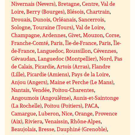
Nivernais (Nevers)
,
Bretagne
,
Centre, Val de
Loire
,
Berry (Bourges)
,
Blésois
,
Chartrain
,
Drouais
,
Dunois
,
Orléanais
,
Sancerrois
,
Sologne
,
Touraine (Tours)
,
Val de Loire
,
Champagne, Ardennes
,
Givet
,
Mouzon
,
Corse
,
Franche-Comté
,
Paris, Île-de-France
,
Paris
,
Île-
de-France
,
Languedoc, Roussillon
,
Cévennes
,
Gévaudan
,
Languedoc (Montpellier)
,
Nord, Pas
de Calais, Picardie
,
Artois (Arras)
,
Flandre
(Lille)
,
Picardie (Amiens)
,
Pays de la Loire
,
Anjou (Angers)
,
Maine et Perche (Le Mans)
,
Nantais
,
Vendée
,
Poitou-Charentes
,
Angoumois (Angoulême)
,
Aunis-et-Saintonge
(La Rochelle)
,
Poitou (Poitiers)
,
PACA
,
Camargue
,
Luberon
,
Nice
,
Orange
,
Provence
(Aix)
,
Riviera
,
Venaissin
,
Rhône-Alpes
,
Beaujolais
,
Bresse
,
Dauphiné (Grenoble)
,