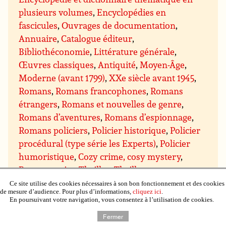
plusieurs volumes
,
Encyclopédies en
fascicules
,
Ouvrages de documentation
,
Annuaire
,
Catalogue éditeur
,
Bibliothéconomie
,
Littérature générale
,
Œuvres classiques
,
Antiquité
,
Moyen-Âge
,
Moderne (avant 1799)
,
XXe siècle avant 1945
,
Romans
,
Romans francophones
,
Romans
étrangers
,
Romans et nouvelles de genre
,
Romans d’aventures
,
Romans d’espionnage
,
Romans policiers
,
Policier historique
,
Policier
procédural (type série les Experts)
,
Policier
humoristique
,
Cozy crime, cosy mystery
,
Romans noirs
,
Thriller
,
Thriller
psychologique
,
Thriller conspiration, politique,
Ce site utilise des cookies nécessaires à son bon fonctionnement et des cookies
de mesure d’audience. Pour plus d’informations,
cliquez ici
.
espionnage et militaire
,
Thriller médical et
En poursuivant votre navigation, vous consentez à l’utilisation de cookies.
scientifique
,
Thriller juridique et financier
,
Fermer
Thriller ésotérique
,
Romans d’amour, romans