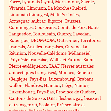
Forez
,
Lyonnais (Lyon)
,
Mercantour
,
Savoie
,
Vivarais
,
Limousin
,
La Marche (Guéret)
,
Limousin (Limoges)
,
Midi-Pyrénées
,
Armagnac
,
Aubrac
,
Bigorre
,
Causses
,
Comminges
,
Couserans
,
Comté de Foix
,
Haut-
Languedoc, Toulousain
,
Quercy
,
Lavedan
,
Rouergue
,
DROM-COM, Outre-mer, Territoires
français
,
Antilles françaises
,
Guyane
,
La
Réunion
,
Nouvelle-Calédonie (Mélanésie)
,
Polynésie française, Wallis-et-Futuna
,
Saint-
Pierre-et-Miquelon
,
TAAF (Terres australes
antarctiques françaises)
,
Monaco
,
Benelux
(Belgique, Pays-Bas, Luxembourg)
,
Brabant
wallon
,
Flandres
,
Hainaut
,
Liège
,
Namur
,
Luxembourg
,
Pays-Bas
,
Province de Québec
,
Cantons de Suisse
,
LGBT (lesbien, gay, bisexuel
et transgenre)
,
Scolaire
,
Pré-scolaire et
primaire
,
Pré-scolaire et maternelle
,