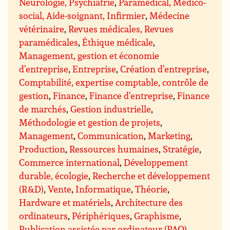
Neurologie, Psychiatrie
,
Paramédical, Médico-
social, Aide-soignant, Infirmier
,
Médecine
vétérinaire
,
Revues médicales, Revues
paramédicales
,
Éthique médicale
,
Management, gestion et économie
d’entreprise
,
Entreprise
,
Création d’entreprise
,
Comptabilité, expertise comptable, contrôle de
gestion
,
Finance
,
Finance d’entreprise
,
Finance
de marchés
,
Gestion industrielle
,
Méthodologie et gestion de projets
,
Management
,
Communication
,
Marketing
,
Production
,
Ressources humaines
,
Stratégie
,
Commerce international
,
Développement
durable, écologie
,
Recherche et développement
(R&D)
,
Vente
,
Informatique
,
Théorie
,
Hardware et matériels
,
Architecture des
ordinateurs
,
Périphériques
,
Graphisme
,
Publication assistée par ordinateur (PAO)
,