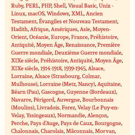
Ruby
,
PERL
,
PHP
,
Shell
,
Visual Basic
,
Unix -
Linux
,
macOS
,
Windows
,
XML
,
Ancien
Testament
,
Évangiles et Nouveau Testament
,
Hadith
,
Afrique
,
Amériques
,
Asie
,
Moyen-
Orient
,
Océanie
,
Europe
,
France
,
Préhistoire
,
Antiquité
,
Moyen Âge
,
Renaissance
,
Première
Guerre mondiale
,
Deuxième Guerre mondiale
,
XIXe siècle
,
Préhistoire
,
Antiquité
,
Moyen Âge
,
XIXe siècle
,
1914-1918
,
1939-1945
,
Alsace,
Lorraine
,
Alsace (Strasbourg, Colmar,
Mulhouse)
,
Lorraine (Metz, Nancy)
,
Aquitaine
,
Béarn (Pau)
,
Gascogne
,
Guyenne (Bordeaux)
,
Navarre
,
Périgord
,
Auvergne
,
Bourbonnais
(Moulins)
,
Livradois, Forez
,
Velay (Le Puy-en-
Velay, Yssingeaux)
,
Normandie
,
Alençon
,
Perche
,
Pays d’Auge
,
Pays de Caux
,
Bourgogne
,
Chalonnais
,
Charolais
,
Mâconnais
,
Morvan
,