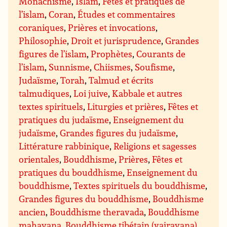
Monachisme
,
Islam
,
Fêtes et pratiques de
l’islam
,
Coran
,
Études et commentaires
coraniques
,
Prières et invocations
,
Philosophie
,
Droit et jurisprudence
,
Grandes
figures de l’islam
,
Prophètes
,
Courants de
l’islam
,
Sunnisme
,
Chiismes
,
Soufisme
,
Judaïsme
,
Torah
,
Talmud et écrits
talmudiques
,
Loi juive
,
Kabbale et autres
textes spirituels
,
Liturgies et prières
,
Fêtes et
pratiques du judaïsme
,
Enseignement du
judaïsme
,
Grandes figures du judaïsme
,
Littérature rabbinique
,
Religions et sagesses
orientales
,
Bouddhisme
,
Prières
,
Fêtes et
pratiques du bouddhisme
,
Enseignement du
bouddhisme
,
Textes spirituels du bouddhisme
,
Grandes figures du bouddhisme
,
Bouddhisme
ancien
,
Bouddhisme theravada
,
Bouddhisme
mahayana
,
Bouddhisme tibétain (vajrayana)
,