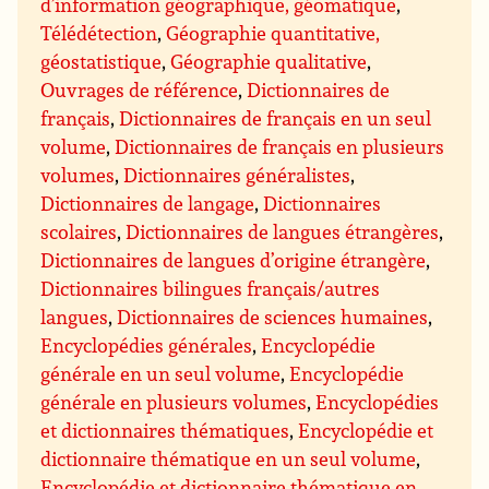
d’information géographique, géomatique
,
Télédétection
,
Géographie quantitative,
géostatistique
,
Géographie qualitative
,
Ouvrages de référence
,
Dictionnaires de
français
,
Dictionnaires de français en un seul
volume
,
Dictionnaires de français en plusieurs
volumes
,
Dictionnaires généralistes
,
Dictionnaires de langage
,
Dictionnaires
scolaires
,
Dictionnaires de langues étrangères
,
Dictionnaires de langues d’origine étrangère
,
Dictionnaires bilingues français/autres
langues
,
Dictionnaires de sciences humaines
,
Encyclopédies générales
,
Encyclopédie
générale en un seul volume
,
Encyclopédie
générale en plusieurs volumes
,
Encyclopédies
et dictionnaires thématiques
,
Encyclopédie et
dictionnaire thématique en un seul volume
,
Encyclopédie et dictionnaire thématique en