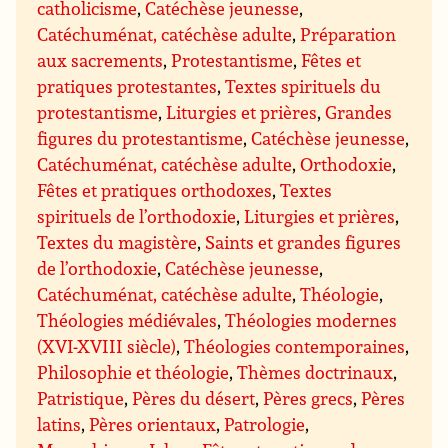
catholicisme
,
Catéchèse jeunesse
,
Catéchuménat, catéchèse adulte
,
Préparation
aux sacrements
,
Protestantisme
,
Fêtes et
pratiques protestantes
,
Textes spirituels du
protestantisme
,
Liturgies et prières
,
Grandes
figures du protestantisme
,
Catéchèse jeunesse
,
Catéchuménat, catéchèse adulte
,
Orthodoxie
,
Fêtes et pratiques orthodoxes
,
Textes
spirituels de l’orthodoxie
,
Liturgies et prières
,
Textes du magistère
,
Saints et grandes figures
de l’orthodoxie
,
Catéchèse jeunesse
,
Catéchuménat, catéchèse adulte
,
Théologie
,
Théologies médiévales
,
Théologies modernes
(XVI-XVIII siècle)
,
Théologies contemporaines
,
Philosophie et théologie
,
Thèmes doctrinaux
,
Patristique
,
Pères du désert
,
Pères grecs
,
Pères
latins
,
Pères orientaux
,
Patrologie
,