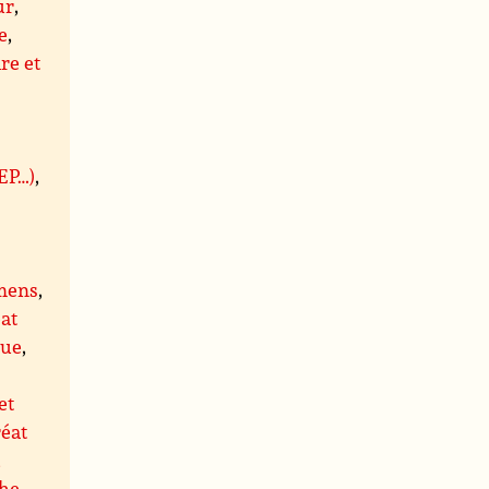
ur
,
e
,
re et
BEP…)
,
mens
,
at
que
,
et
éat
,
he
,