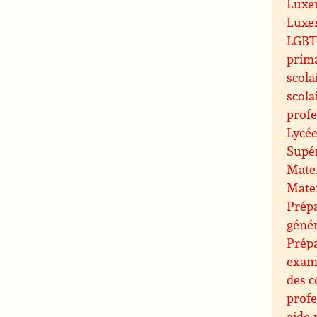
Luxe
Luxe
LGBT 
prim
scola
scola
profe
Lycée
Supé
Mate
Mate
Prépa
géné
Prép
exam
des c
profe
aide-