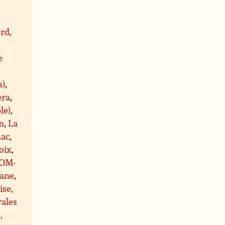
rd,
e
s)
,
era
,
le)
,
n
,
La
ac
,
oix
,
OM-
ane
,
ise,
rales
,