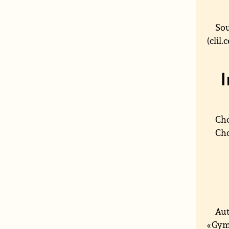
Sou
(clil
Cho
Cho
Aut
« Gym