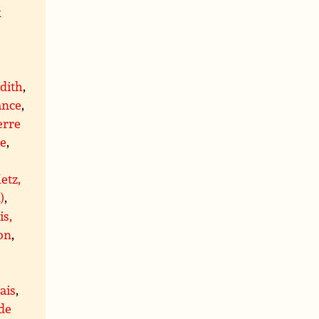
x
,
dith
,
ance
,
erre
re
,
etz,
)
,
is,
on
,
ais
,
 de