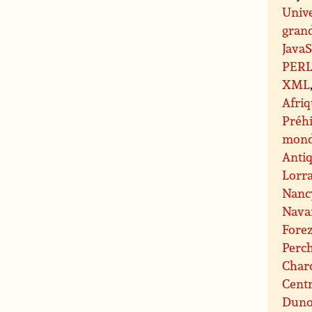
Unive
grand
JavaS
PER
XML
Afri
Préhi
mond
Antiq
Lorr
Nanc
Nava
Fore
Perc
Charo
Centr
Duno