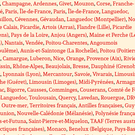
,
Champagne, Ardennes
,
Givet
,
Mouzon
,
Corse
,
Franche-
é
,
Paris, Île-de-France
,
Paris
,
Île-de-France
,
Languedoc,
illon
,
Cévennes
,
Gévaudan
,
Languedoc (Montpellier)
,
No
e Calais, Picardie
,
Artois (Arras)
,
Flandre (Lille)
,
Picardie
ens)
,
Pays de la Loire
,
Anjou (Angers)
,
Maine et Perche (L
)
,
Nantais
,
Vendée
,
Poitou-Charentes
,
Angoumois
oulême)
,
Aunis-et-Saintonge (La Rochelle)
,
Poitou (Poitier
A
,
Camargue
,
Luberon
,
Nice
,
Orange
,
Provence (Aix)
,
Rivi
issin
,
Rhône-Alpes
,
Beaujolais
,
Bresse
,
Dauphiné (Grenob
z
,
Lyonnais (Lyon)
,
Mercantour
,
Savoie
,
Vivarais
,
Limousi
he (Guéret)
,
Limousin (Limoges)
,
Midi-Pyrénées
,
Armagn
ac
,
Bigorre
,
Causses
,
Comminges
,
Couserans
,
Comté de F
-Languedoc, Toulousain
,
Quercy
,
Lavedan
,
Rouergue
,
DR
Outre-mer, Territoires français
,
Antilles françaises
,
Guy
éunion
,
Nouvelle-Calédonie (Mélanésie)
,
Polynésie frança
s-et-Futuna
,
Saint-Pierre-et-Miquelon
,
TAAF (Terres aust
ctiques françaises)
,
Monaco
,
Benelux (Belgique, Pays-Bas