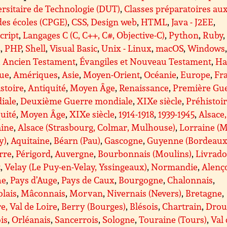
rsitaire de Technologie (DUT)
,
Classes préparatoires au
es écoles (CPGE)
,
CSS, Design web
,
HTML
,
Java - J2EE
,
cript
,
Langages C (C, C++, C#, Objective-C)
,
Python
,
Ruby
,
L
,
PHP
,
Shell
,
Visual Basic
,
Unix - Linux
,
macOS
,
Windows
,
Ancien Testament
,
Évangiles et Nouveau Testament
,
Ha
que
,
Amériques
,
Asie
,
Moyen-Orient
,
Océanie
,
Europe
,
Fr
stoire
,
Antiquité
,
Moyen Âge
,
Renaissance
,
Première Gu
iale
,
Deuxième Guerre mondiale
,
XIXe siècle
,
Préhistoi
uité
,
Moyen Âge
,
XIXe siècle
,
1914-1918
,
1939-1945
,
Alsace,
aine
,
Alsace (Strasbourg, Colmar, Mulhouse)
,
Lorraine (M
y)
,
Aquitaine
,
Béarn (Pau)
,
Gascogne
,
Guyenne (Bordeaux
rre
,
Périgord
,
Auvergne
,
Bourbonnais (Moulins)
,
Livrado
z
,
Velay (Le Puy-en-Velay, Yssingeaux)
,
Normandie
,
Alenç
he
,
Pays d’Auge
,
Pays de Caux
,
Bourgogne
,
Chalonnais
,
lais
,
Mâconnais
,
Morvan
,
Nivernais (Nevers)
,
Bretagne
,
e, Val de Loire
,
Berry (Bourges)
,
Blésois
,
Chartrain
,
Drou
is
,
Orléanais
,
Sancerrois
,
Sologne
,
Touraine (Tours)
,
Val