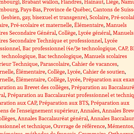
mbourg)
,
Brabant wallon
,
Flandres
,
Hainaut
,
Liège
,
Nam
mbourg
,
Pays-Bas
,
Province de Québec
,
Cantons de Suiss
(lesbien, gay, bisexuel et transgenre)
,
Scolaire
,
Pré-scolai
aire
,
Pré-scolaire et maternelle
,
Élémentaire
,
Manuels
ires Secondaire Général
,
Collège
,
Lycée général
,
Manuels
ires Secondaire Technique et professionnel
,
Lycée
ssionnel, Bac professionnel (4e/3e technologique, CAP, 
 technologique, Bac technologique
,
Manuels scolaires
rieur Technique
,
Parascolaire
,
Cahier de vacances
,
rnelle
,
Élémentaire
,
Collège
,
Lycée
,
Cahier de soutien
,
rnelle
,
Élémentaire
,
Collège
,
Lycée
,
Préparation aux exa
ration au Brevet des collèges
,
Préparation au Baccalauré
ral
,
Préparation au Baccalauréat professionnel et techni
aration aux CAP
,
Préparation aux BTS
,
Préparation aux
ens de l’enseignement supérieur
,
Annales
,
Annales Brev
ollèges
,
Annales Baccalauréat général
,
Annales Baccalaur
ssionnel et technique
,
Ouvrage de référence
,
Mémentos
mémoires, méthodes de français
,
Grammaire
,
Orthograp