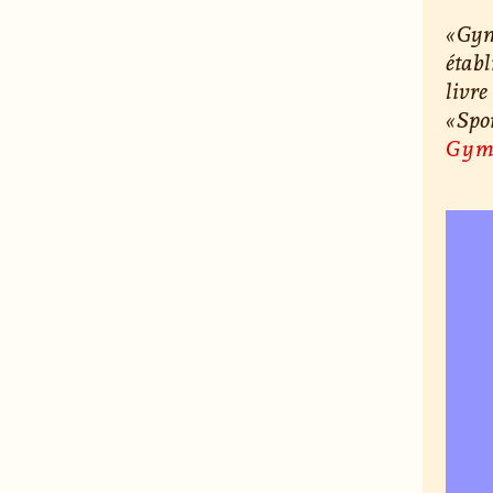
« Gym
établ
livre
« Spo
Gym