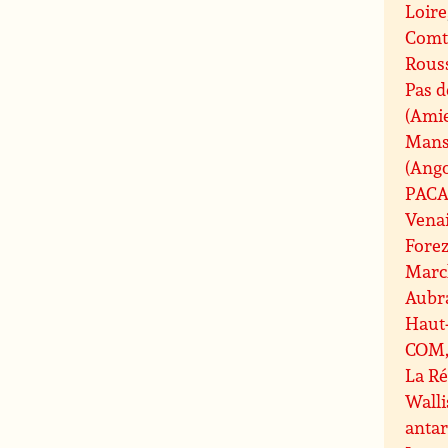
Loire
Comt
Rouss
Pas d
(Ami
Mans
(Ang
PAC
Vena
Fore
Marc
Aubr
Haut
COM, 
La R
Walli
antar