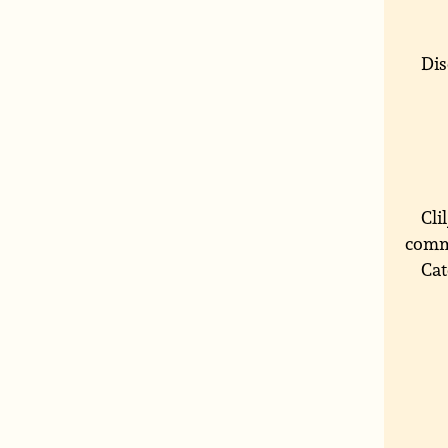
Dis
Cli
comm
Cat