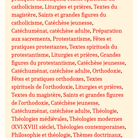
catholicisme
,
Liturgies et prières
,
Textes du
magistère
,
Saints et grandes figures du
catholicisme
,
Catéchèse jeunesse
,
Catéchuménat, catéchèse adulte
,
Préparation
aux sacrements
,
Protestantisme
,
Fêtes et
pratiques protestantes
,
Textes spirituels du
protestantisme
,
Liturgies et prières
,
Grandes
figures du protestantisme
,
Catéchèse jeunesse
,
Catéchuménat, catéchèse adulte
,
Orthodoxie
,
Fêtes et pratiques orthodoxes
,
Textes
spirituels de l’orthodoxie
,
Liturgies et prières
,
Textes du magistère
,
Saints et grandes figures
de l’orthodoxie
,
Catéchèse jeunesse
,
Catéchuménat, catéchèse adulte
,
Théologie
,
Théologies médiévales
,
Théologies modernes
(XVI-XVIII siècle)
,
Théologies contemporaines
,
Philosophie et théologie
,
Thèmes doctrinaux
,