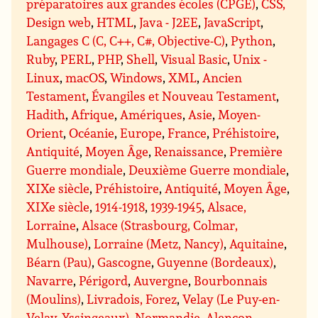
préparatoires aux grandes écoles (CPGE)
,
CSS,
Design web
,
HTML
,
Java - J2EE
,
JavaScript
,
Langages C (C, C++, C#, Objective-C)
,
Python
,
Ruby
,
PERL
,
PHP
,
Shell
,
Visual Basic
,
Unix -
Linux
,
macOS
,
Windows
,
XML
,
Ancien
Testament
,
Évangiles et Nouveau Testament
,
Hadith
,
Afrique
,
Amériques
,
Asie
,
Moyen-
Orient
,
Océanie
,
Europe
,
France
,
Préhistoire
,
Antiquité
,
Moyen Âge
,
Renaissance
,
Première
Guerre mondiale
,
Deuxième Guerre mondiale
,
XIXe siècle
,
Préhistoire
,
Antiquité
,
Moyen Âge
,
XIXe siècle
,
1914-1918
,
1939-1945
,
Alsace,
Lorraine
,
Alsace (Strasbourg, Colmar,
Mulhouse)
,
Lorraine (Metz, Nancy)
,
Aquitaine
,
Béarn (Pau)
,
Gascogne
,
Guyenne (Bordeaux)
,
Navarre
,
Périgord
,
Auvergne
,
Bourbonnais
(Moulins)
,
Livradois, Forez
,
Velay (Le Puy-en-
Velay, Yssingeaux)
,
Normandie
,
Alençon
,