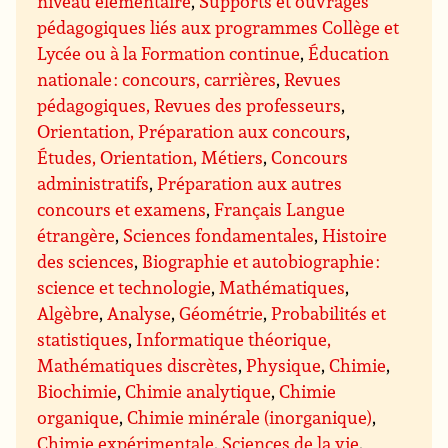
niveau élémentaire
,
Supports et ouvrages
pédagogiques liés aux programmes Collège et
Lycée ou à la Formation continue
,
Éducation
nationale : concours, carrières
,
Revues
pédagogiques, Revues des professeurs
,
Orientation, Préparation aux concours
,
Études, Orientation, Métiers
,
Concours
administratifs
,
Préparation aux autres
concours et examens
,
Français Langue
étrangère
,
Sciences fondamentales
,
Histoire
des sciences
,
Biographie et autobiographie :
science et technologie
,
Mathématiques
,
Algèbre
,
Analyse
,
Géométrie
,
Probabilités et
statistiques
,
Informatique théorique,
Mathématiques discrètes
,
Physique
,
Chimie
,
Biochimie
,
Chimie analytique
,
Chimie
organique
,
Chimie minérale (inorganique)
,
Chimie expérimentale
,
Sciences de la vie
,