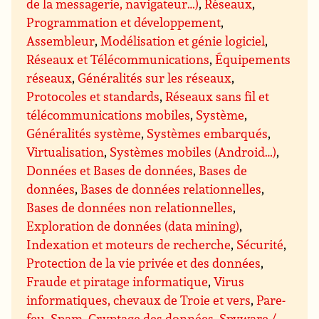
de la messagerie, navigateur…)
,
Réseaux
,
Programmation et développement
,
Assembleur
,
Modélisation et génie logiciel
,
Réseaux et Télécommunications
,
Équipements
réseaux
,
Généralités sur les réseaux
,
Protocoles et standards
,
Réseaux sans fil et
télécommunications mobiles
,
Système
,
Généralités système
,
Systèmes embarqués
,
Virtualisation
,
Systèmes mobiles (Android…)
,
Données et Bases de données
,
Bases de
données
,
Bases de données relationnelles
,
Bases de données non relationnelles
,
Exploration de données (data mining)
,
Indexation et moteurs de recherche
,
Sécurité
,
Protection de la vie privée et des données
,
Fraude et piratage informatique
,
Virus
informatiques, chevaux de Troie et vers
,
Pare-
feu
,
Spam
,
Cryptage des données
,
Spyware /