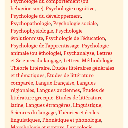
Psychologie du comportement (ou
behaviorisme)
,
Psychologie cognitive
,
Psychologie du développement
,
Psychopathologie
,
Psychologie sociale
,
Psychophysiologie
,
Psychologie
évolutionniste
,
Psychologie de l’éducation
,
Psychologie de l’apprentissage
,
Psychologie
animale (ou éthologie)
,
Psychanalyse
,
Lettres
et Sciences du langage
,
Lettres
,
Méthodologie
,
Théorie littéraire
,
Études littéraires générales
et thématiques
,
Études de littérature
comparée
,
Langue française
,
Langues
régionales
,
Langues anciennes
,
Études de
littérature grecque
,
Études de littérature
latine
,
Langues étrangères
,
Linguistique,
Sciences du langage
,
Théories et écoles
linguistiques
,
Phonétique et phonologie
,
Morphologie et syntaxe
,
Lexicologie,