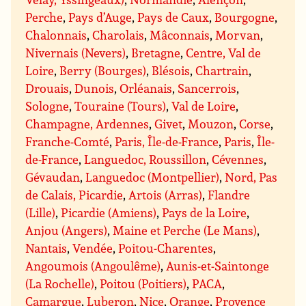
Perche
,
Pays d’Auge
,
Pays de Caux
,
Bourgogne
,
Chalonnais
,
Charolais
,
Mâconnais
,
Morvan
,
Nivernais (Nevers)
,
Bretagne
,
Centre, Val de
Loire
,
Berry (Bourges)
,
Blésois
,
Chartrain
,
Drouais
,
Dunois
,
Orléanais
,
Sancerrois
,
Sologne
,
Touraine (Tours)
,
Val de Loire
,
Champagne, Ardennes
,
Givet
,
Mouzon
,
Corse
,
Franche-Comté
,
Paris, Île-de-France
,
Paris
,
Île-
de-France
,
Languedoc, Roussillon
,
Cévennes
,
Gévaudan
,
Languedoc (Montpellier)
,
Nord, Pas
de Calais, Picardie
,
Artois (Arras)
,
Flandre
(Lille)
,
Picardie (Amiens)
,
Pays de la Loire
,
Anjou (Angers)
,
Maine et Perche (Le Mans)
,
Nantais
,
Vendée
,
Poitou-Charentes
,
Angoumois (Angoulême)
,
Aunis-et-Saintonge
(La Rochelle)
,
Poitou (Poitiers)
,
PACA
,
Camargue
,
Luberon
,
Nice
,
Orange
,
Provence