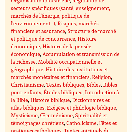
Organisation industrielle
,
Régulation de
secteurs spécifiques (santé, enseignement,
marchés de l’énergie, politique de
l’environnement…)
,
Risques, marchés
financiers et assurance
,
Structure de marché
et politique de concurrence
,
Histoire
économique
,
Histoire de la pensée
économique
,
Accumulation et transmission de
la richesse
,
Mobilité occupationnelle et
géographique
,
Histoire des institutions et
marchés monétaires et financiers
,
Religion
,
Christianisme
,
Textes bibliques
,
Bibles
,
Bibles
pour enfants
,
Études bibliques
,
Introduction à
la Bible
,
Histoire biblique
,
Dictionnaires et
atlas bibliques
,
Exégèse et philologie biblique
,
Mysticisme
,
Œcuménisme
,
Spiritualité et
témoignages chrétiens
,
Catholicisme
,
Fêtes et
pratiques catholiques
,
Textes spirituels du