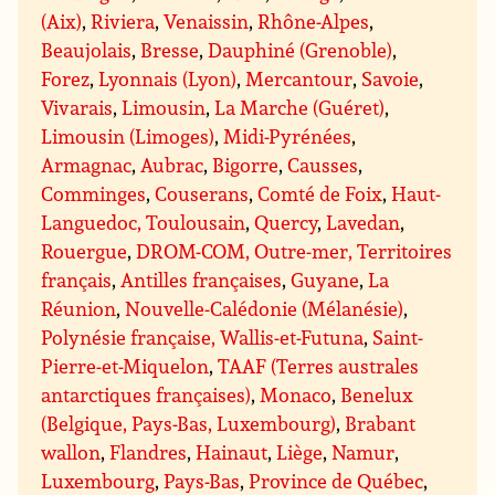
(Aix)
,
Riviera
,
Venaissin
,
Rhône-Alpes
,
Beaujolais
,
Bresse
,
Dauphiné (Grenoble)
,
Forez
,
Lyonnais (Lyon)
,
Mercantour
,
Savoie
,
Vivarais
,
Limousin
,
La Marche (Guéret)
,
Limousin (Limoges)
,
Midi-Pyrénées
,
Armagnac
,
Aubrac
,
Bigorre
,
Causses
,
Comminges
,
Couserans
,
Comté de Foix
,
Haut-
Languedoc, Toulousain
,
Quercy
,
Lavedan
,
Rouergue
,
DROM-COM, Outre-mer, Territoires
français
,
Antilles françaises
,
Guyane
,
La
Réunion
,
Nouvelle-Calédonie (Mélanésie)
,
Polynésie française, Wallis-et-Futuna
,
Saint-
Pierre-et-Miquelon
,
TAAF (Terres australes
antarctiques françaises)
,
Monaco
,
Benelux
(Belgique, Pays-Bas, Luxembourg)
,
Brabant
wallon
,
Flandres
,
Hainaut
,
Liège
,
Namur
,
Luxembourg
,
Pays-Bas
,
Province de Québec
,