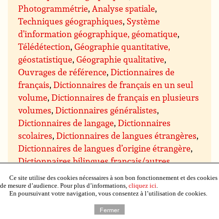
Photogrammétrie
,
Analyse spatiale
,
Techniques géographiques
,
Système
d’information géographique, géomatique
,
Télédétection
,
Géographie quantitative,
géostatistique
,
Géographie qualitative
,
Ouvrages de référence
,
Dictionnaires de
français
,
Dictionnaires de français en un seul
volume
,
Dictionnaires de français en plusieurs
volumes
,
Dictionnaires généralistes
,
Dictionnaires de langage
,
Dictionnaires
scolaires
,
Dictionnaires de langues étrangères
,
Dictionnaires de langues d’origine étrangère
,
Dictionnaires bilingues français/autres
langues
,
Dictionnaires de sciences humaines
,
Ce site utilise des cookies nécessaires à son bon fonctionnement et des cookies
Encyclopédies générales
,
Encyclopédie
de mesure d’audience. Pour plus d’informations,
cliquez ici
.
En poursuivant votre navigation, vous consentez à l’utilisation de cookies.
générale en un seul volume
,
Encyclopédie
Fermer
générale en plusieurs volumes
,
Encyclopédies