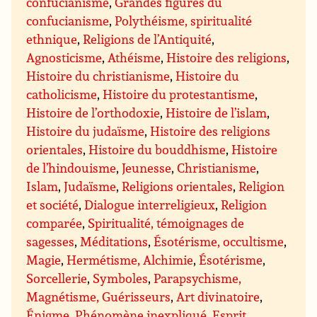
confucianisme
,
Grandes figures du
confucianisme
,
Polythéisme, spiritualité
ethnique
,
Religions de l’Antiquité
,
Agnosticisme
,
Athéisme
,
Histoire des religions
,
Histoire du christianisme
,
Histoire du
catholicisme
,
Histoire du protestantisme
,
Histoire de l’orthodoxie
,
Histoire de l’islam
,
Histoire du judaïsme
,
Histoire des religions
orientales
,
Histoire du bouddhisme
,
Histoire
de l’hindouisme
,
Jeunesse
,
Christianisme
,
Islam
,
Judaïsme
,
Religions orientales
,
Religion
et société
,
Dialogue interreligieux
,
Religion
comparée
,
Spiritualité, témoignages de
sagesses
,
Méditations
,
Ésotérisme, occultisme
,
Magie
,
Hermétisme, Alchimie
,
Ésotérisme
,
Sorcellerie
,
Symboles
,
Parapsychisme,
Magnétisme, Guérisseurs
,
Art divinatoire
,
Énigme, Phénomène inexpliqué
,
Esprit,