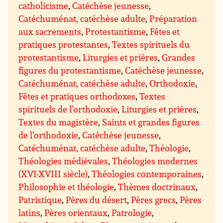
catholicisme
,
Catéchèse jeunesse
,
Catéchuménat, catéchèse adulte
,
Préparation
aux sacrements
,
Protestantisme
,
Fêtes et
pratiques protestantes
,
Textes spirituels du
protestantisme
,
Liturgies et prières
,
Grandes
figures du protestantisme
,
Catéchèse jeunesse
,
Catéchuménat, catéchèse adulte
,
Orthodoxie
,
Fêtes et pratiques orthodoxes
,
Textes
spirituels de l’orthodoxie
,
Liturgies et prières
,
Textes du magistère
,
Saints et grandes figures
de l’orthodoxie
,
Catéchèse jeunesse
,
Catéchuménat, catéchèse adulte
,
Théologie
,
Théologies médiévales
,
Théologies modernes
(XVI-XVIII siècle)
,
Théologies contemporaines
,
Philosophie et théologie
,
Thèmes doctrinaux
,
Patristique
,
Pères du désert
,
Pères grecs
,
Pères
latins
,
Pères orientaux
,
Patrologie
,