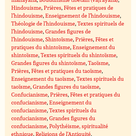
Hindouisme
,
Prières
,
Fêtes et pratiques de
l’hindouisme
,
Enseignement de l’hindouisme
,
Théologie de l’hindouisme
,
Textes spirituels de
l’hindouisme
,
Grandes figures de
l’hindouisme
,
Shintoïsme
,
Prières
,
Fêtes et
pratiques du shintoïsme
,
Enseignement du
shintoïsme
,
Textes spirituels du shintoïsme
,
Grandes figures du shintoïsme
,
Taoïsme
,
Prières
,
Fêtes et pratiques du taoïsme
,
Enseignement du taoïsme
,
Textes spirituels du
taoïsme
,
Grandes figures du taoïsme
,
Confucianisme
,
Prières
,
Fêtes et pratiques du
confucianisme
,
Enseignement du
confucianisme
,
Textes spirituels du
confucianisme
,
Grandes figures du
confucianisme
,
Polythéisme, spiritualité
ethnique
,
Religions de l’Antiquité
,