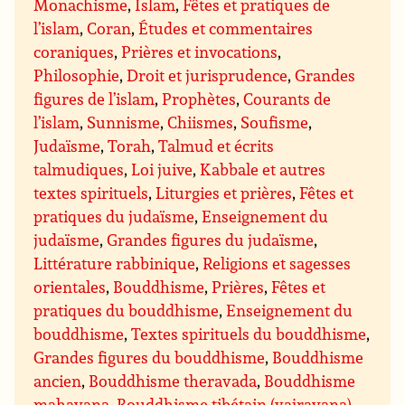
Monachisme
,
Islam
,
Fêtes et pratiques de
l’islam
,
Coran
,
Études et commentaires
coraniques
,
Prières et invocations
,
Philosophie
,
Droit et jurisprudence
,
Grandes
figures de l’islam
,
Prophètes
,
Courants de
l’islam
,
Sunnisme
,
Chiismes
,
Soufisme
,
Judaïsme
,
Torah
,
Talmud et écrits
talmudiques
,
Loi juive
,
Kabbale et autres
textes spirituels
,
Liturgies et prières
,
Fêtes et
pratiques du judaïsme
,
Enseignement du
judaïsme
,
Grandes figures du judaïsme
,
Littérature rabbinique
,
Religions et sagesses
orientales
,
Bouddhisme
,
Prières
,
Fêtes et
pratiques du bouddhisme
,
Enseignement du
bouddhisme
,
Textes spirituels du bouddhisme
,
Grandes figures du bouddhisme
,
Bouddhisme
ancien
,
Bouddhisme theravada
,
Bouddhisme
mahayana
,
Bouddhisme tibétain (vajrayana)
,