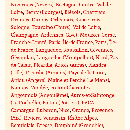
Nivernais (Nevers)
,
Bretagne
,
Centre, Val de
Loire
,
Berry (Bourges)
,
Blésois
,
Chartrain
,
Drouais
,
Dunois
,
Orléanais
,
Sancerrois
,
Sologne
,
Touraine (Tours)
,
Val de Loire
,
Champagne, Ardennes
,
Givet
,
Mouzon
,
Corse
,
Franche-Comté
,
Paris, Île-de-France
,
Paris
,
Île-
de-France
,
Languedoc, Roussillon
,
Cévennes
,
Gévaudan
,
Languedoc (Montpellier)
,
Nord, Pas
de Calais, Picardie
,
Artois (Arras)
,
Flandre
(Lille)
,
Picardie (Amiens)
,
Pays de la Loire
,
Anjou (Angers)
,
Maine et Perche (Le Mans)
,
Nantais
,
Vendée
,
Poitou-Charentes
,
Angoumois (Angoulême)
,
Aunis-et-Saintonge
(La Rochelle)
,
Poitou (Poitiers)
,
PACA
,
Camargue
,
Luberon
,
Nice
,
Orange
,
Provence
(Aix)
,
Riviera
,
Venaissin
,
Rhône-Alpes
,
Beaujolais
,
Bresse
,
Dauphiné (Grenoble)
,