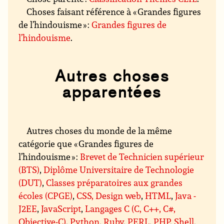
Choses faisant référence à « Grandes figures
de l’hindouisme » :
Grandes figures de
l’hindouisme
.
Autres choses
apparentées
Autres choses du monde de la même
catégorie que « Grandes figures de
l’hindouisme » :
Brevet de Technicien supérieur
(BTS)
,
Diplôme Universitaire de Technologie
(DUT)
,
Classes préparatoires aux grandes
écoles (CPGE)
,
CSS, Design web
,
HTML
,
Java -
J2EE
,
JavaScript
,
Langages C (C, C++, C#,
Objective-C)
,
Python
,
Ruby
,
PERL
,
PHP
,
Shell
,