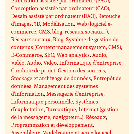
Publication assistée par ordinateur (PAO)
,
Conception assistée par ordinateur (CAO)
,
Dessin assisté par ordinateur (DAO), Retouche
d’images
,
3D
,
Modélisation
,
Web (logiciel e-
commerce, CMS, blog, réseaux sociaux…)
,
Réseaux sociaux, Blog
,
Système de gestion de
contenus (Content management system, CMS)
,
E-Commerce
,
SEO, Web analytics
,
Audio,
Vidéo
,
Audio
,
Vidéo
,
Informatique d’entreprise
,
Conduite de projet
,
Gestion des sources
,
Stockage et archivage de données
,
Entrepôt de
données
,
Management des systèmes
d’information
,
Messagerie d’entreprise
,
Informatique personnelle
,
Systèmes
d’exploitation
,
Bureautique
,
Internet (gestion
de la messagerie, navigateur…)
,
Réseaux
,
Programmation et développement
,
Assembleur
,
Modélisation et génie logiciel
,