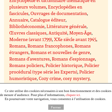
Encyclopédie et dictionnaire thématique en
plusieurs volumes
,
Encyclopédies en
fascicules
,
Ouvrages de documentation
,
Annuaire
,
Catalogue éditeur
,
Bibliothéconomie
,
Littérature générale
,
Œuvres classiques
,
Antiquité
,
Moyen-Âge
,
Moderne (avant 1799)
,
XXe siècle avant 1945
,
Romans
,
Romans francophones
,
Romans
étrangers
,
Romans et nouvelles de genre
,
Romans d’aventures
,
Romans d’espionnage
,
Romans policiers
,
Policier historique
,
Policier
procédural (type série les Experts)
,
Policier
humoristique
,
Cozy crime, cosy mystery
,
Romans noirs
,
Thriller
,
Thriller
psychologique
,
Thriller conspiration, politique,
Ce site utilise des cookies nécessaires à son bon fonctionnement et des cookies
de mesure d’audience. Pour plus d’informations,
cliquez ici
.
espionnage et militaire
,
Thriller médical et
En poursuivant votre navigation, vous consentez à l’utilisation de cookies.
scientifique
,
Thriller juridique et financier
,
Fermer
Thriller ésotérique
,
Romans d’amour, romans