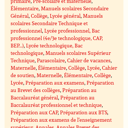
primaire
,
Pré-scolaire et maternelle
,
Élémentaire
,
Manuels scolaires Secondaire
Général
,
Collège
,
Lycée général
,
Manuels
scolaires Secondaire Technique et
professionnel
,
Lycée professionnel, Bac
professionnel (4e/3e technologique, CAP,
BEP…)
,
Lycée technologique, Bac
technologique
,
Manuels scolaires Supérieur
Technique
,
Parascolaire
,
Cahier de vacances
,
Maternelle
,
Élémentaire
,
Collège
,
Lycée
,
Cahier
de soutien
,
Maternelle
,
Élémentaire
,
Collège
,
Lycée
,
Préparation aux examens
,
Préparation
au Brevet des collèges
,
Préparation au
Baccalauréat général
,
Préparation au
Baccalauréat professionnel et technique
,
Préparation aux CAP
,
Préparation aux BTS
,
Préparation aux examens de l’enseignement
supérieur
,
Annales
,
Annales Brevet des