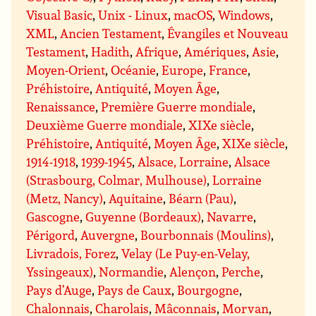
Visual Basic
,
Unix - Linux
,
macOS
,
Windows
,
XML
,
Ancien Testament
,
Évangiles et Nouveau
Testament
,
Hadith
,
Afrique
,
Amériques
,
Asie
,
Moyen-Orient
,
Océanie
,
Europe
,
France
,
Préhistoire
,
Antiquité
,
Moyen Âge
,
Renaissance
,
Première Guerre mondiale
,
Deuxième Guerre mondiale
,
XIXe siècle
,
Préhistoire
,
Antiquité
,
Moyen Âge
,
XIXe siècle
,
1914-1918
,
1939-1945
,
Alsace, Lorraine
,
Alsace
(Strasbourg, Colmar, Mulhouse)
,
Lorraine
(Metz, Nancy)
,
Aquitaine
,
Béarn (Pau)
,
Gascogne
,
Guyenne (Bordeaux)
,
Navarre
,
Périgord
,
Auvergne
,
Bourbonnais (Moulins)
,
Livradois, Forez
,
Velay (Le Puy-en-Velay,
Yssingeaux)
,
Normandie
,
Alençon
,
Perche
,
Pays d’Auge
,
Pays de Caux
,
Bourgogne
,
Chalonnais
,
Charolais
,
Mâconnais
,
Morvan
,