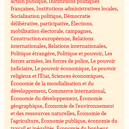
action publique
,
Institutions politiques
françaises
,
Institutions administratives locales
,
Socialisation politique
,
Démocratie
délibérative, participative
,
Élections,
mobilisation électorale, campagnes
,
Construction européenne
,
Relations
internationales
,
Relations internationales
,
Politique étrangère
,
Politique et pouvoir
,
Les
forces armées, les forces de police
,
Le pouvoir
judiciaire
,
Le pouvoir économique
,
Le pouvoir
religieux et l’État
,
Sciences économiques
,
Économie de la mondialisation et du
développement
,
Commerce international
,
Économie du développement
,
Économie
géographique
,
Économie de l’environnement
et des ressources naturelles
,
Économie de
l’agriculture
,
Économie publique, économie du
travail et inégalités
,
Économie du bonheur
,