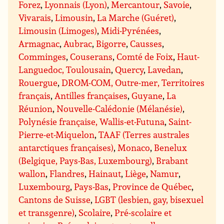
Forez
,
Lyonnais (Lyon)
,
Mercantour
,
Savoie
,
Vivarais
,
Limousin
,
La Marche (Guéret)
,
Limousin (Limoges)
,
Midi-Pyrénées
,
Armagnac
,
Aubrac
,
Bigorre
,
Causses
,
Comminges
,
Couserans
,
Comté de Foix
,
Haut-
Languedoc, Toulousain
,
Quercy
,
Lavedan
,
Rouergue
,
DROM-COM, Outre-mer, Territoires
français
,
Antilles françaises
,
Guyane
,
La
Réunion
,
Nouvelle-Calédonie (Mélanésie)
,
Polynésie française, Wallis-et-Futuna
,
Saint-
Pierre-et-Miquelon
,
TAAF (Terres australes
antarctiques françaises)
,
Monaco
,
Benelux
(Belgique, Pays-Bas, Luxembourg)
,
Brabant
wallon
,
Flandres
,
Hainaut
,
Liège
,
Namur
,
Luxembourg
,
Pays-Bas
,
Province de Québec
,
Cantons de Suisse
,
LGBT (lesbien, gay, bisexuel
et transgenre)
,
Scolaire
,
Pré-scolaire et