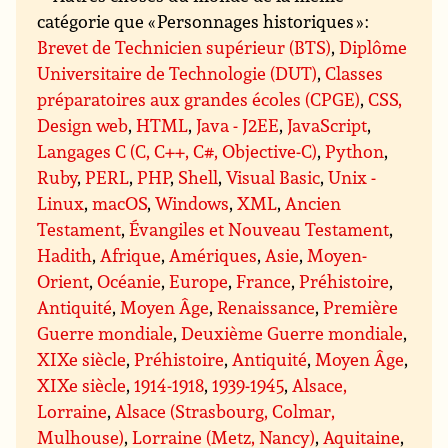
catégorie que « Personnages historiques » :
Brevet de Technicien supérieur (BTS)
,
Diplôme
Universitaire de Technologie (DUT)
,
Classes
préparatoires aux grandes écoles (CPGE)
,
CSS,
Design web
,
HTML
,
Java - J2EE
,
JavaScript
,
Langages C (C, C++, C#, Objective-C)
,
Python
,
Ruby
,
PERL
,
PHP
,
Shell
,
Visual Basic
,
Unix -
Linux
,
macOS
,
Windows
,
XML
,
Ancien
Testament
,
Évangiles et Nouveau Testament
,
Hadith
,
Afrique
,
Amériques
,
Asie
,
Moyen-
Orient
,
Océanie
,
Europe
,
France
,
Préhistoire
,
Antiquité
,
Moyen Âge
,
Renaissance
,
Première
Guerre mondiale
,
Deuxième Guerre mondiale
,
XIXe siècle
,
Préhistoire
,
Antiquité
,
Moyen Âge
,
XIXe siècle
,
1914-1918
,
1939-1945
,
Alsace,
Lorraine
,
Alsace (Strasbourg, Colmar,
Mulhouse)
,
Lorraine (Metz, Nancy)
,
Aquitaine
,