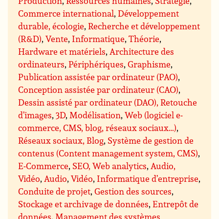
Production
,
Ressources humaines
,
Stratégie
,
Commerce international
,
Développement
durable, écologie
,
Recherche et développement
(R&D)
,
Vente
,
Informatique
,
Théorie
,
Hardware et matériels
,
Architecture des
ordinateurs
,
Périphériques
,
Graphisme
,
Publication assistée par ordinateur (PAO)
,
Conception assistée par ordinateur (CAO)
,
Dessin assisté par ordinateur (DAO), Retouche
d’images
,
3D
,
Modélisation
,
Web (logiciel e-
commerce, CMS, blog, réseaux sociaux…)
,
Réseaux sociaux, Blog
,
Système de gestion de
contenus (Content management system, CMS)
,
E-Commerce
,
SEO, Web analytics
,
Audio,
Vidéo
,
Audio
,
Vidéo
,
Informatique d’entreprise
,
Conduite de projet
,
Gestion des sources
,
Stockage et archivage de données
,
Entrepôt de
données
,
Management des systèmes