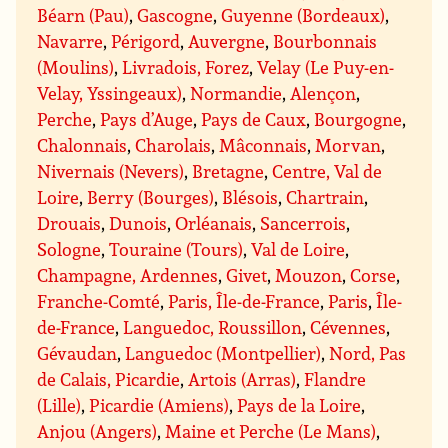
Béarn (Pau)
,
Gascogne
,
Guyenne (Bordeaux)
,
Navarre
,
Périgord
,
Auvergne
,
Bourbonnais
(Moulins)
,
Livradois, Forez
,
Velay (Le Puy-en-
Velay, Yssingeaux)
,
Normandie
,
Alençon
,
Perche
,
Pays d’Auge
,
Pays de Caux
,
Bourgogne
,
Chalonnais
,
Charolais
,
Mâconnais
,
Morvan
,
Nivernais (Nevers)
,
Bretagne
,
Centre, Val de
Loire
,
Berry (Bourges)
,
Blésois
,
Chartrain
,
Drouais
,
Dunois
,
Orléanais
,
Sancerrois
,
Sologne
,
Touraine (Tours)
,
Val de Loire
,
Champagne, Ardennes
,
Givet
,
Mouzon
,
Corse
,
Franche-Comté
,
Paris, Île-de-France
,
Paris
,
Île-
de-France
,
Languedoc, Roussillon
,
Cévennes
,
Gévaudan
,
Languedoc (Montpellier)
,
Nord, Pas
de Calais, Picardie
,
Artois (Arras)
,
Flandre
(Lille)
,
Picardie (Amiens)
,
Pays de la Loire
,
Anjou (Angers)
,
Maine et Perche (Le Mans)
,