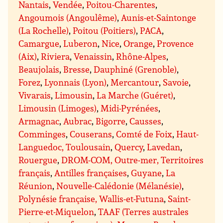
Nantais
,
Vendée
,
Poitou-Charentes
,
Angoumois (Angoulême)
,
Aunis-et-Saintonge
(La Rochelle)
,
Poitou (Poitiers)
,
PACA
,
Camargue
,
Luberon
,
Nice
,
Orange
,
Provence
(Aix)
,
Riviera
,
Venaissin
,
Rhône-Alpes
,
Beaujolais
,
Bresse
,
Dauphiné (Grenoble)
,
Forez
,
Lyonnais (Lyon)
,
Mercantour
,
Savoie
,
Vivarais
,
Limousin
,
La Marche (Guéret)
,
Limousin (Limoges)
,
Midi-Pyrénées
,
Armagnac
,
Aubrac
,
Bigorre
,
Causses
,
Comminges
,
Couserans
,
Comté de Foix
,
Haut-
Languedoc, Toulousain
,
Quercy
,
Lavedan
,
Rouergue
,
DROM-COM, Outre-mer, Territoires
français
,
Antilles françaises
,
Guyane
,
La
Réunion
,
Nouvelle-Calédonie (Mélanésie)
,
Polynésie française, Wallis-et-Futuna
,
Saint-
Pierre-et-Miquelon
,
TAAF (Terres australes