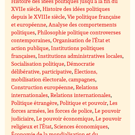
Histoire des idées politiques jusqu’à la fin du
XVIIe siècle
,
Histoire des idées politiques
depuis le XVIIIe siècle
,
Vie politique française
et européenne
,
Analyse des comportements
politiques
,
Philosophie politique controverses
contemporaines
,
Organisation de l’État et
action publique
,
Institutions politiques
françaises
,
Institutions administratives locales
,
Socialisation politique
,
Démocratie
délibérative, participative
,
Élections,
mobilisation électorale, campagnes
,
Construction européenne
,
Relations
internationales
,
Relations internationales
,
Politique étrangère
,
Politique et pouvoir
,
Les
forces armées, les forces de police
,
Le pouvoir
judiciaire
,
Le pouvoir économique
,
Le pouvoir
religieux et l’État
,
Sciences économiques
,
Économie de la mondialisation et du