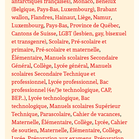
antarctiques françaises)
,
Monaco
,
Benelux
(Belgique, Pays-Bas, Luxembourg)
,
Brabant
wallon
,
Flandres
,
Hainaut
,
Liège
,
Namur
,
Luxembourg
,
Pays-Bas
,
Province de Québec
,
Cantons de Suisse
,
LGBT (lesbien, gay, bisexuel
et transgenre)
,
Scolaire
,
Pré-scolaire et
primaire
,
Pré-scolaire et maternelle
,
Élémentaire
,
Manuels scolaires Secondaire
Général
,
Collège
,
Lycée général
,
Manuels
scolaires Secondaire Technique et
professionnel
,
Lycée professionnel, Bac
professionnel (4e/3e technologique, CAP,
BEP…)
,
Lycée technologique, Bac
technologique
,
Manuels scolaires Supérieur
Technique
,
Parascolaire
,
Cahier de vacances
,
Maternelle
,
Élémentaire
,
Collège
,
Lycée
,
Cahier
de soutien
,
Maternelle
,
Élémentaire
,
Collège
,
Lycée
,
Préparation aux examens
,
Préparation