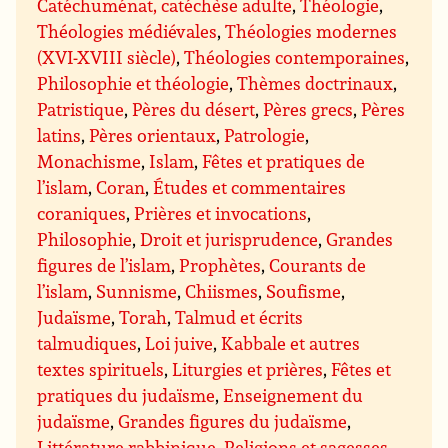
Catéchuménat, catéchèse adulte
,
Théologie
,
Théologies médiévales
,
Théologies modernes
(XVI-XVIII siècle)
,
Théologies contemporaines
,
Philosophie et théologie
,
Thèmes doctrinaux
,
Patristique
,
Pères du désert
,
Pères grecs
,
Pères
latins
,
Pères orientaux
,
Patrologie
,
Monachisme
,
Islam
,
Fêtes et pratiques de
l’islam
,
Coran
,
Études et commentaires
coraniques
,
Prières et invocations
,
Philosophie
,
Droit et jurisprudence
,
Grandes
figures de l’islam
,
Prophètes
,
Courants de
l’islam
,
Sunnisme
,
Chiismes
,
Soufisme
,
Judaïsme
,
Torah
,
Talmud et écrits
talmudiques
,
Loi juive
,
Kabbale et autres
textes spirituels
,
Liturgies et prières
,
Fêtes et
pratiques du judaïsme
,
Enseignement du
judaïsme
,
Grandes figures du judaïsme
,
Littérature rabbinique
,
Religions et sagesses