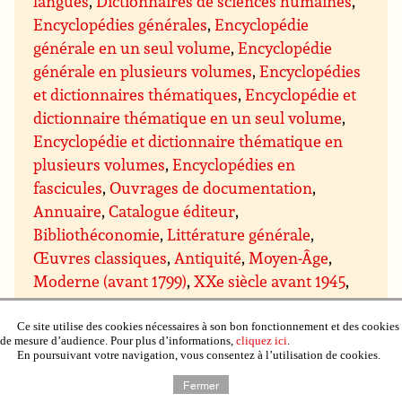
langues
,
Dictionnaires de sciences humaines
,
Encyclopédies générales
,
Encyclopédie
générale en un seul volume
,
Encyclopédie
générale en plusieurs volumes
,
Encyclopédies
et dictionnaires thématiques
,
Encyclopédie et
dictionnaire thématique en un seul volume
,
Encyclopédie et dictionnaire thématique en
plusieurs volumes
,
Encyclopédies en
fascicules
,
Ouvrages de documentation
,
Annuaire
,
Catalogue éditeur
,
Bibliothéconomie
,
Littérature générale
,
Œuvres classiques
,
Antiquité
,
Moyen-Âge
,
Moderne (avant 1799)
,
XXe siècle avant 1945
,
Romans
,
Romans francophones
,
Romans
étrangers
,
Romans et nouvelles de genre
,
Ce site utilise des cookies nécessaires à son bon fonctionnement et des cookies
de mesure d’audience. Pour plus d’informations,
cliquez ici
.
Romans d’aventures
,
Romans d’espionnage
,
En poursuivant votre navigation, vous consentez à l’utilisation de cookies.
Romans policiers
,
Policier historique
,
Policier
Fermer
procédural (type série les Experts)
,
Policier