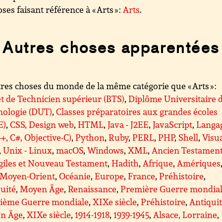
ses faisant référence à « Arts » :
Arts
.
Autres choses apparentées
res choses du monde de la même catégorie que « Arts » :
t de Technicien supérieur (BTS)
,
Diplôme Universitaire 
nologie (DUT)
,
Classes préparatoires aux grandes écoles
E)
,
CSS, Design web
,
HTML
,
Java - J2EE
,
JavaScript
,
Langa
++, C#, Objective-C)
,
Python
,
Ruby
,
PERL
,
PHP
,
Shell
,
Visu
,
Unix - Linux
,
macOS
,
Windows
,
XML
,
Ancien Testamen
giles et Nouveau Testament
,
Hadith
,
Afrique
,
Amériques
Moyen-Orient
,
Océanie
,
Europe
,
France
,
Préhistoire
,
uité
,
Moyen Âge
,
Renaissance
,
Première Guerre mondia
ième Guerre mondiale
,
XIXe siècle
,
Préhistoire
,
Antiqui
n Âge
,
XIXe siècle
,
1914-1918
,
1939-1945
,
Alsace, Lorraine
,