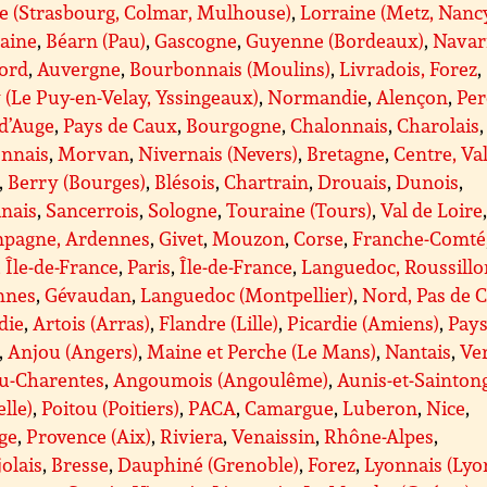
e (Strasbourg, Colmar, Mulhouse)
,
Lorraine (Metz, Nanc
taine
,
Béarn (Pau)
,
Gascogne
,
Guyenne (Bordeaux)
,
Navar
gord
,
Auvergne
,
Bourbonnais (Moulins)
,
Livradois, Forez
,
 (Le Puy-en-Velay, Yssingeaux)
,
Normandie
,
Alençon
,
Per
d’Auge
,
Pays de Caux
,
Bourgogne
,
Chalonnais
,
Charolais
,
nnais
,
Morvan
,
Nivernais (Nevers)
,
Bretagne
,
Centre, Va
,
Berry (Bourges)
,
Blésois
,
Chartrain
,
Drouais
,
Dunois
,
anais
,
Sancerrois
,
Sologne
,
Touraine (Tours)
,
Val de Loire
pagne, Ardennes
,
Givet
,
Mouzon
,
Corse
,
Franche-Comté
, Île-de-France
,
Paris
,
Île-de-France
,
Languedoc, Roussillo
nnes
,
Gévaudan
,
Languedoc (Montpellier)
,
Nord, Pas de C
die
,
Artois (Arras)
,
Flandre (Lille)
,
Picardie (Amiens)
,
Pays
,
Anjou (Angers)
,
Maine et Perche (Le Mans)
,
Nantais
,
Ve
ou-Charentes
,
Angoumois (Angoulême)
,
Aunis-et-Sainton
lle)
,
Poitou (Poitiers)
,
PACA
,
Camargue
,
Luberon
,
Nice
,
ge
,
Provence (Aix)
,
Riviera
,
Venaissin
,
Rhône-Alpes
,
olais
,
Bresse
,
Dauphiné (Grenoble)
,
Forez
,
Lyonnais (Lyo