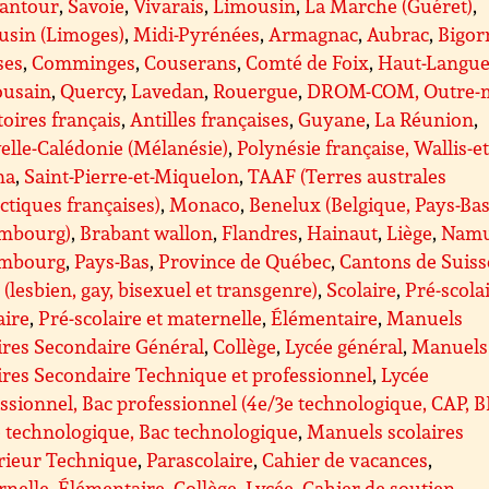
antour
,
Savoie
,
Vivarais
,
Limousin
,
La Marche (Guéret)
,
usin (Limoges)
,
Midi-Pyrénées
,
Armagnac
,
Aubrac
,
Bigor
ses
,
Comminges
,
Couserans
,
Comté de Foix
,
Haut-Langue
ousain
,
Quercy
,
Lavedan
,
Rouergue
,
DROM-COM, Outre-m
toires français
,
Antilles françaises
,
Guyane
,
La Réunion
,
lle-Calédonie (Mélanésie)
,
Polynésie française, Wallis-et
na
,
Saint-Pierre-et-Miquelon
,
TAAF (Terres australes
ctiques françaises)
,
Monaco
,
Benelux (Belgique, Pays-Bas
mbourg)
,
Brabant wallon
,
Flandres
,
Hainaut
,
Liège
,
Nam
mbourg
,
Pays-Bas
,
Province de Québec
,
Cantons de Suiss
(lesbien, gay, bisexuel et transgenre)
,
Scolaire
,
Pré-scolai
aire
,
Pré-scolaire et maternelle
,
Élémentaire
,
Manuels
ires Secondaire Général
,
Collège
,
Lycée général
,
Manuels
ires Secondaire Technique et professionnel
,
Lycée
ssionnel, Bac professionnel (4e/3e technologique, CAP, 
 technologique, Bac technologique
,
Manuels scolaires
rieur Technique
,
Parascolaire
,
Cahier de vacances
,
rnelle
,
Élémentaire
,
Collège
,
Lycée
,
Cahier de soutien
,