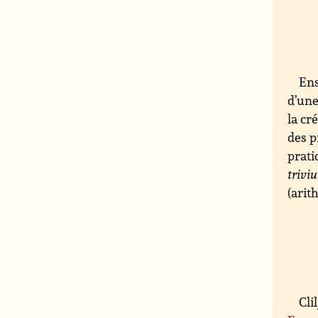
Ens
d’une
la cr
des p
prati
trivi
(arit
Cli