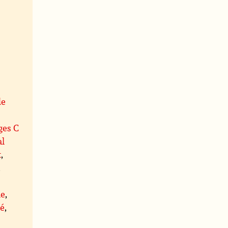
de
ges C
al
t
,
,
le
,
té
,