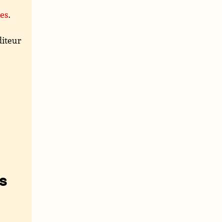
tes
.
iteur
s