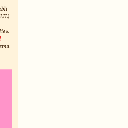
abli
CLIL)
e ».
l
hema