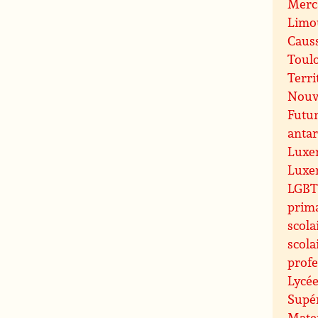
Merc
Limo
Caus
Toul
Terri
Nouve
Futu
antar
Luxe
Luxe
LGBT 
prim
scola
scola
profe
Lycée
Supé
Mate