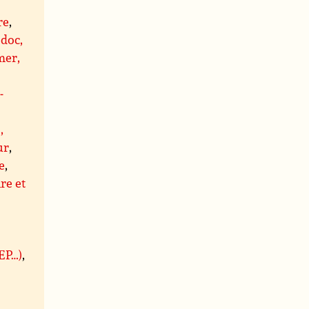
re
,
doc,
er,
-
,
ur
,
e
,
re et
BEP…)
,