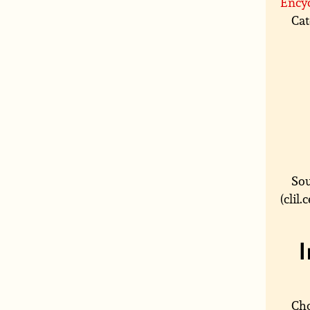
Ency
Cat
Sou
(clil
Cho