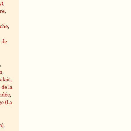
y)
,
re
,
che
,
l de
,
,
n
,
alais,
 de la
ndée
,
ge (La
n)
,