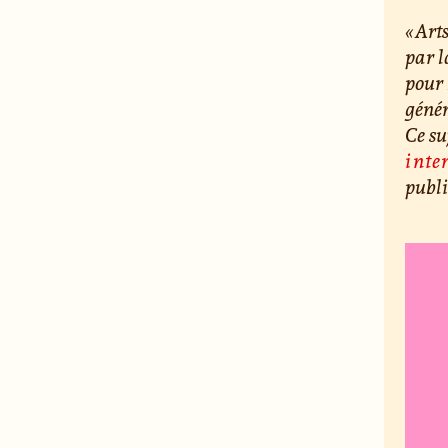
« Art
par l
pour 
génér
Ce su
inter
publi