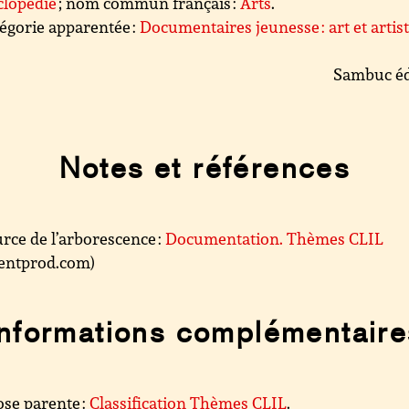
clopédie
; nom commun français :
Arts
.
égorie apparentée :
Documentaires jeunesse : art et artis
Sambuc éd
Notes et références
rce de l’arborescence :
Documentation. Thèmes CLIL
.centprod.com)
Informations complémentaire
se parente :
Classification Thèmes CLIL
.