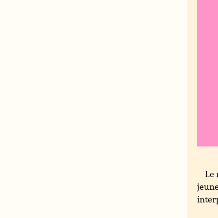
Le 
jeune
inter