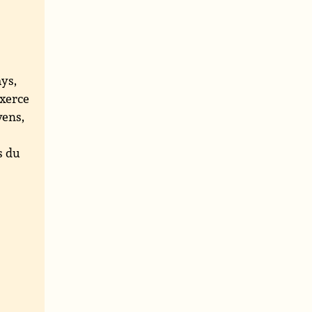
ys,
exerce
yens,
;
ts du