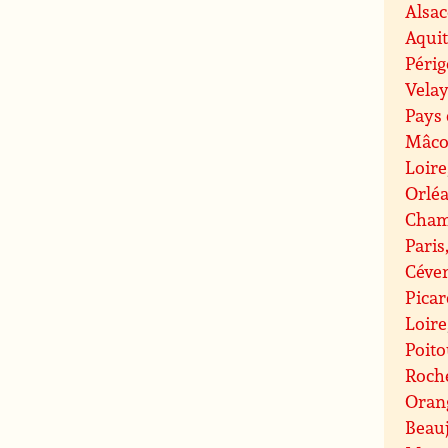
Alsac
Aqui
Péri
Velay
Pays 
Mâco
Loire
Orlé
Cham
Paris
Céve
Picar
Loire
Poit
Roche
Oran
Beauj