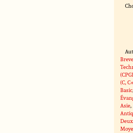
Cho
Aut
Breve
Tech
(CPG
(C, C
Basic
Évan
Asie
,
Antiq
Deux
Moye