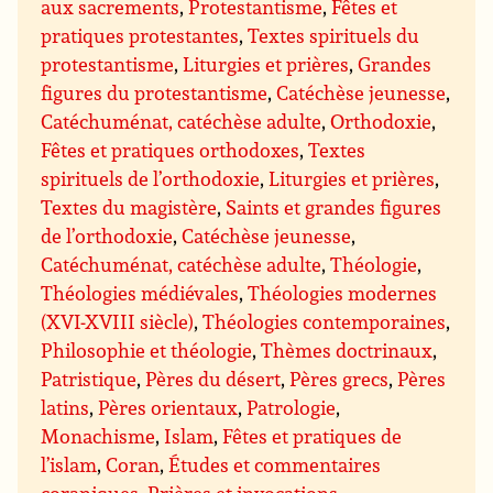
aux sacrements
,
Protestantisme
,
Fêtes et
pratiques protestantes
,
Textes spirituels du
protestantisme
,
Liturgies et prières
,
Grandes
figures du protestantisme
,
Catéchèse jeunesse
,
Catéchuménat, catéchèse adulte
,
Orthodoxie
,
Fêtes et pratiques orthodoxes
,
Textes
spirituels de l’orthodoxie
,
Liturgies et prières
,
Textes du magistère
,
Saints et grandes figures
de l’orthodoxie
,
Catéchèse jeunesse
,
Catéchuménat, catéchèse adulte
,
Théologie
,
Théologies médiévales
,
Théologies modernes
(XVI-XVIII siècle)
,
Théologies contemporaines
,
Philosophie et théologie
,
Thèmes doctrinaux
,
Patristique
,
Pères du désert
,
Pères grecs
,
Pères
latins
,
Pères orientaux
,
Patrologie
,
Monachisme
,
Islam
,
Fêtes et pratiques de
l’islam
,
Coran
,
Études et commentaires
coraniques
,
Prières et invocations
,