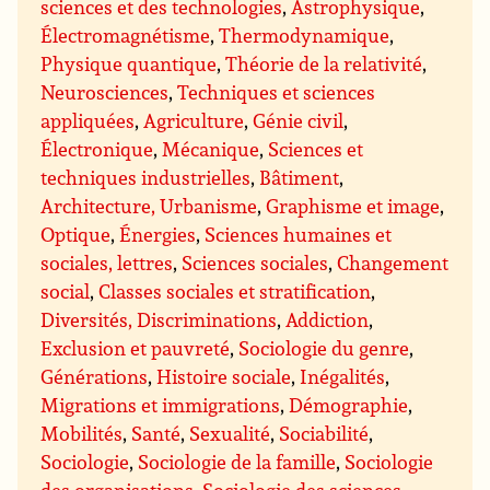
sciences et des technologies
,
Astrophysique
,
Électromagnétisme
,
Thermodynamique
,
Physique quantique
,
Théorie de la relativité
,
Neurosciences
,
Techniques et sciences
appliquées
,
Agriculture
,
Génie civil
,
Électronique
,
Mécanique
,
Sciences et
techniques industrielles
,
Bâtiment
,
Architecture, Urbanisme
,
Graphisme et image
,
Optique
,
Énergies
,
Sciences humaines et
sociales, lettres
,
Sciences sociales
,
Changement
social
,
Classes sociales et stratification
,
Diversités, Discriminations
,
Addiction
,
Exclusion et pauvreté
,
Sociologie du genre
,
Générations
,
Histoire sociale
,
Inégalités
,
Migrations et immigrations
,
Démographie
,
Mobilités
,
Santé
,
Sexualité
,
Sociabilité
,
Sociologie
,
Sociologie de la famille
,
Sociologie
des organisations
,
Sociologie des sciences
,