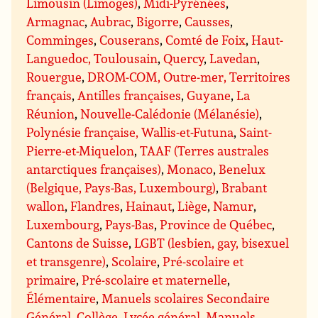
Limousin (Limoges)
,
Midi-Pyrénées
,
Armagnac
,
Aubrac
,
Bigorre
,
Causses
,
Comminges
,
Couserans
,
Comté de Foix
,
Haut-
Languedoc, Toulousain
,
Quercy
,
Lavedan
,
Rouergue
,
DROM-COM, Outre-mer, Territoires
français
,
Antilles françaises
,
Guyane
,
La
Réunion
,
Nouvelle-Calédonie (Mélanésie)
,
Polynésie française, Wallis-et-Futuna
,
Saint-
Pierre-et-Miquelon
,
TAAF (Terres australes
antarctiques françaises)
,
Monaco
,
Benelux
(Belgique, Pays-Bas, Luxembourg)
,
Brabant
wallon
,
Flandres
,
Hainaut
,
Liège
,
Namur
,
Luxembourg
,
Pays-Bas
,
Province de Québec
,
Cantons de Suisse
,
LGBT (lesbien, gay, bisexuel
et transgenre)
,
Scolaire
,
Pré-scolaire et
primaire
,
Pré-scolaire et maternelle
,
Élémentaire
,
Manuels scolaires Secondaire
Général
,
Collège
,
Lycée général
,
Manuels