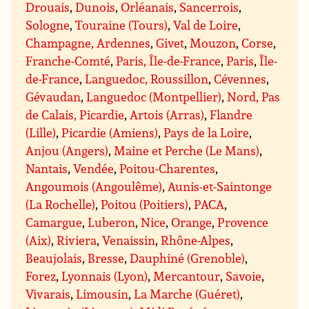
Drouais
,
Dunois
,
Orléanais
,
Sancerrois
,
Sologne
,
Touraine (Tours)
,
Val de Loire
,
Champagne, Ardennes
,
Givet
,
Mouzon
,
Corse
,
Franche-Comté
,
Paris, Île-de-France
,
Paris
,
Île-
de-France
,
Languedoc, Roussillon
,
Cévennes
,
Gévaudan
,
Languedoc (Montpellier)
,
Nord, Pas
de Calais, Picardie
,
Artois (Arras)
,
Flandre
(Lille)
,
Picardie (Amiens)
,
Pays de la Loire
,
Anjou (Angers)
,
Maine et Perche (Le Mans)
,
Nantais
,
Vendée
,
Poitou-Charentes
,
Angoumois (Angoulême)
,
Aunis-et-Saintonge
(La Rochelle)
,
Poitou (Poitiers)
,
PACA
,
Camargue
,
Luberon
,
Nice
,
Orange
,
Provence
(Aix)
,
Riviera
,
Venaissin
,
Rhône-Alpes
,
Beaujolais
,
Bresse
,
Dauphiné (Grenoble)
,
Forez
,
Lyonnais (Lyon)
,
Mercantour
,
Savoie
,
Vivarais
,
Limousin
,
La Marche (Guéret)
,