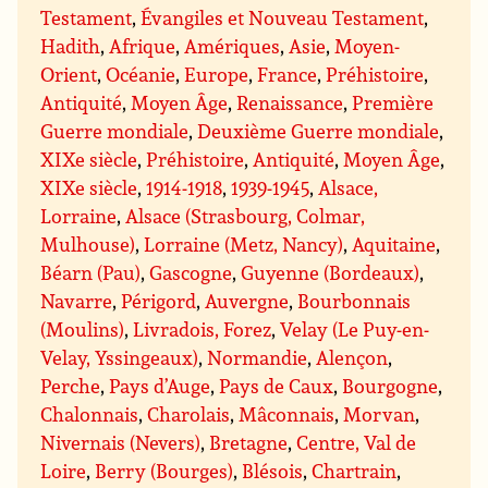
Testament
,
Évangiles et Nouveau Testament
,
Hadith
,
Afrique
,
Amériques
,
Asie
,
Moyen-
Orient
,
Océanie
,
Europe
,
France
,
Préhistoire
,
Antiquité
,
Moyen Âge
,
Renaissance
,
Première
Guerre mondiale
,
Deuxième Guerre mondiale
,
XIXe siècle
,
Préhistoire
,
Antiquité
,
Moyen Âge
,
XIXe siècle
,
1914-1918
,
1939-1945
,
Alsace,
Lorraine
,
Alsace (Strasbourg, Colmar,
Mulhouse)
,
Lorraine (Metz, Nancy)
,
Aquitaine
,
Béarn (Pau)
,
Gascogne
,
Guyenne (Bordeaux)
,
Navarre
,
Périgord
,
Auvergne
,
Bourbonnais
(Moulins)
,
Livradois, Forez
,
Velay (Le Puy-en-
Velay, Yssingeaux)
,
Normandie
,
Alençon
,
Perche
,
Pays d’Auge
,
Pays de Caux
,
Bourgogne
,
Chalonnais
,
Charolais
,
Mâconnais
,
Morvan
,
Nivernais (Nevers)
,
Bretagne
,
Centre, Val de
Loire
,
Berry (Bourges)
,
Blésois
,
Chartrain
,