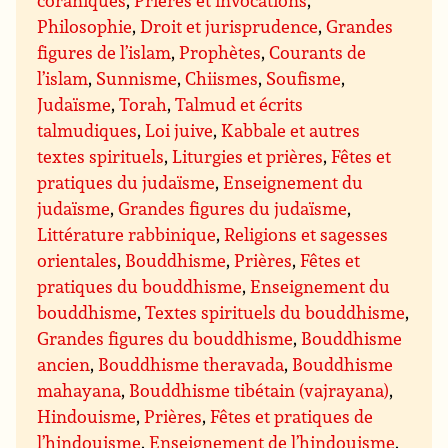
Philosophie
,
Droit et jurisprudence
,
Grandes
figures de l’islam
,
Prophètes
,
Courants de
l’islam
,
Sunnisme
,
Chiismes
,
Soufisme
,
Judaïsme
,
Torah
,
Talmud et écrits
talmudiques
,
Loi juive
,
Kabbale et autres
textes spirituels
,
Liturgies et prières
,
Fêtes et
pratiques du judaïsme
,
Enseignement du
judaïsme
,
Grandes figures du judaïsme
,
Littérature rabbinique
,
Religions et sagesses
orientales
,
Bouddhisme
,
Prières
,
Fêtes et
pratiques du bouddhisme
,
Enseignement du
bouddhisme
,
Textes spirituels du bouddhisme
,
Grandes figures du bouddhisme
,
Bouddhisme
ancien
,
Bouddhisme theravada
,
Bouddhisme
mahayana
,
Bouddhisme tibétain (vajrayana)
,
Hindouisme
,
Prières
,
Fêtes et pratiques de
l’hindouisme
,
Enseignement de l’hindouisme
,