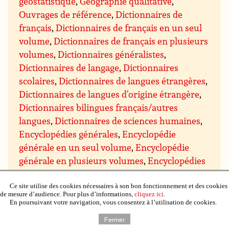
géostatistique
,
Géographie qualitative
,
Ouvrages de référence
,
Dictionnaires de
français
,
Dictionnaires de français en un seul
volume
,
Dictionnaires de français en plusieurs
volumes
,
Dictionnaires généralistes
,
Dictionnaires de langage
,
Dictionnaires
scolaires
,
Dictionnaires de langues étrangères
,
Dictionnaires de langues d’origine étrangère
,
Dictionnaires bilingues français/autres
langues
,
Dictionnaires de sciences humaines
,
Encyclopédies générales
,
Encyclopédie
générale en un seul volume
,
Encyclopédie
générale en plusieurs volumes
,
Encyclopédies
et dictionnaires thématiques
,
Encyclopédie et
dictionnaire thématique en un seul volume
,
Ce site utilise des cookies nécessaires à son bon fonctionnement et des cookies
de mesure d’audience. Pour plus d’informations,
cliquez ici
.
Encyclopédie et dictionnaire thématique en
En poursuivant votre navigation, vous consentez à l’utilisation de cookies.
plusieurs volumes
,
Encyclopédies en
Fermer
fascicules
,
Ouvrages de documentation
,