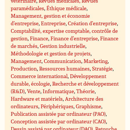
vétérinaire
,
Revues médicales, Revues
paramédicales
,
Éthique médicale
,
Management, gestion et économie
d’entreprise
,
Entreprise
,
Création d’entreprise
,
Comptabilité, expertise comptable, contrôle de
gestion
,
Finance
,
Finance d’entreprise
,
Finance
de marchés
,
Gestion industrielle
,
Méthodologie et gestion de projets
,
Management
,
Communication
,
Marketing
,
Production
,
Ressources humaines
,
Stratégie
,
Commerce international
,
Développement
durable, écologie
,
Recherche et développement
(R&D)
,
Vente
,
Informatique
,
Théorie
,
Hardware et matériels
,
Architecture des
ordinateurs
,
Périphériques
,
Graphisme
,
Publication assistée par ordinateur (PAO)
,
Conception assistée par ordinateur (CAO)
,
Dessin assisté par ordinateur (DAO), Retouche