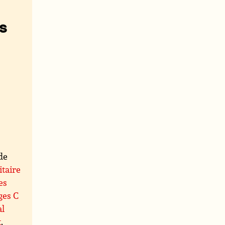
s
de
taire
es
ges C
al
t
,