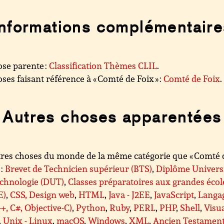
Informations complémentaire
se parente :
Classification Thèmes CLIL
.
ses faisant référence à « Comté de Foix » :
Comté de Foix
.
Autres choses apparentées
res choses du monde de la même catégorie que « Comté 
 :
Brevet de Technicien supérieur (BTS)
,
Diplôme Universi
echnologie (DUT)
,
Classes préparatoires aux grandes écol
E)
,
CSS, Design web
,
HTML
,
Java - J2EE
,
JavaScript
,
Langa
++, C#, Objective-C)
,
Python
,
Ruby
,
PERL
,
PHP
,
Shell
,
Visu
,
Unix - Linux
,
macOS
,
Windows
,
XML
,
Ancien Testamen