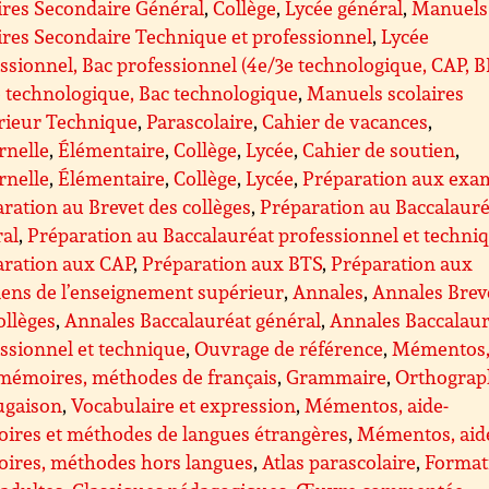
ires Secondaire Général
,
Collège
,
Lycée général
,
Manuels
ires Secondaire Technique et professionnel
,
Lycée
ssionnel, Bac professionnel (4e/3e technologique, CAP, 
 technologique, Bac technologique
,
Manuels scolaires
rieur Technique
,
Parascolaire
,
Cahier de vacances
,
rnelle
,
Élémentaire
,
Collège
,
Lycée
,
Cahier de soutien
,
rnelle
,
Élémentaire
,
Collège
,
Lycée
,
Préparation aux exa
ration au Brevet des collèges
,
Préparation au Baccalauré
ral
,
Préparation au Baccalauréat professionnel et techni
aration aux CAP
,
Préparation aux BTS
,
Préparation aux
ens de l’enseignement supérieur
,
Annales
,
Annales Brev
ollèges
,
Annales Baccalauréat général
,
Annales Baccalaur
ssionnel et technique
,
Ouvrage de référence
,
Mémentos
mémoires, méthodes de français
,
Grammaire
,
Orthograp
ugaison
,
Vocabulaire et expression
,
Mémentos, aide-
ires et méthodes de langues étrangères
,
Mémentos, aid
ires, méthodes hors langues
,
Atlas parascolaire
,
Format