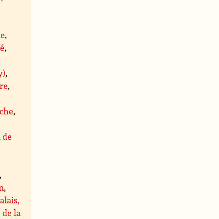
,
le
,
té
,
y)
,
re
,
che
,
l de
,
,
n
,
alais,
 de la