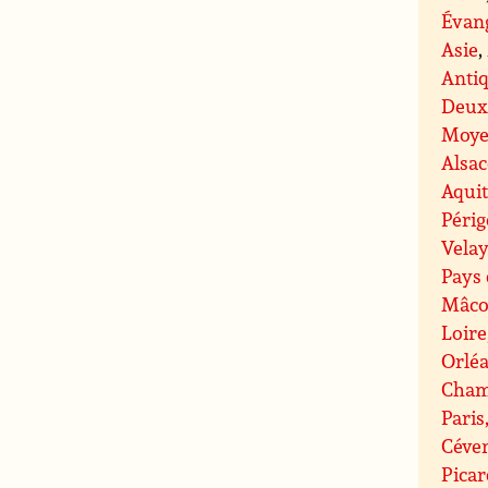
Évan
Asie
,
Antiq
Deux
Moye
Alsac
Aqui
Péri
Velay
Pays 
Mâco
Loire
Orlé
Cham
Paris
Céve
Picar