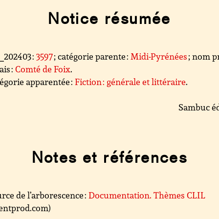
Notice résumée
l_202403 :
3597
; catégorie parente :
Midi-Pyrénées
; nom p
ais :
Comté de Foix
.
égorie apparentée :
Fiction : générale et littéraire
.
Sambuc éd
Notes et références
rce de l’arborescence :
Documentation. Thèmes CLIL
.centprod.com)