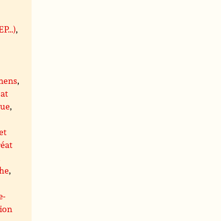
BEP…)
,
mens
,
at
que
,
et
éat
,
he
,
e-
ion