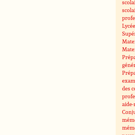
scola
scola
profe
Lycée
Supé
Mate
Mate
Prépa
géné
Prép
exam
des c
profe
aide-
Conj
mémo
mémo