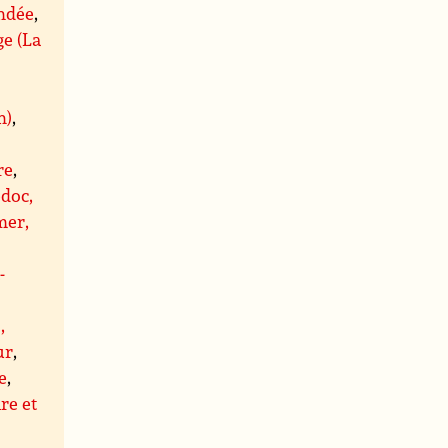
ndée
,
ge (La
n)
,
re
,
doc,
er,
-
,
ur
,
e
,
re et