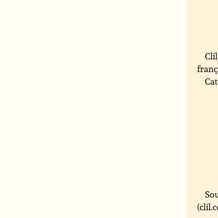
Cli
franç
Cat
Sou
(clil