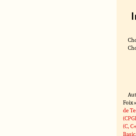
Cho
Cho
Aut
Foix »
de T
(CPG
(C, C
Basic