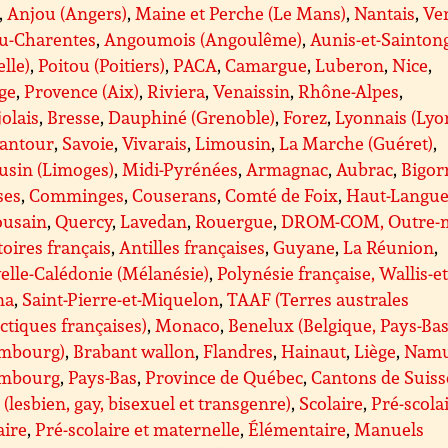
,
Anjou (Angers)
,
Maine et Perche (Le Mans)
,
Nantais
,
Ve
ou-Charentes
,
Angoumois (Angoulême)
,
Aunis-et-Sainton
lle)
,
Poitou (Poitiers)
,
PACA
,
Camargue
,
Luberon
,
Nice
,
ge
,
Provence (Aix)
,
Riviera
,
Venaissin
,
Rhône-Alpes
,
olais
,
Bresse
,
Dauphiné (Grenoble)
,
Forez
,
Lyonnais (Lyo
antour
,
Savoie
,
Vivarais
,
Limousin
,
La Marche (Guéret)
,
usin (Limoges)
,
Midi-Pyrénées
,
Armagnac
,
Aubrac
,
Bigor
ses
,
Comminges
,
Couserans
,
Comté de Foix
,
Haut-Langue
ousain
,
Quercy
,
Lavedan
,
Rouergue
,
DROM-COM, Outre-m
toires français
,
Antilles françaises
,
Guyane
,
La Réunion
,
lle-Calédonie (Mélanésie)
,
Polynésie française, Wallis-et
na
,
Saint-Pierre-et-Miquelon
,
TAAF (Terres australes
ctiques françaises)
,
Monaco
,
Benelux (Belgique, Pays-Bas
mbourg)
,
Brabant wallon
,
Flandres
,
Hainaut
,
Liège
,
Nam
mbourg
,
Pays-Bas
,
Province de Québec
,
Cantons de Suiss
(lesbien, gay, bisexuel et transgenre)
,
Scolaire
,
Pré-scolai
aire
,
Pré-scolaire et maternelle
,
Élémentaire
,
Manuels