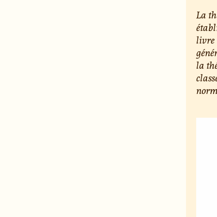
La th
établ
livre
génér
la t
clas
norma