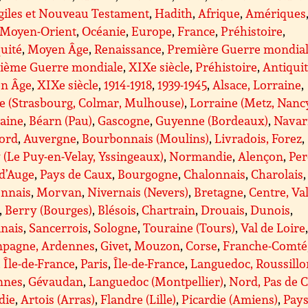
giles et Nouveau Testament
,
Hadith
,
Afrique
,
Amériques
Moyen-Orient
,
Océanie
,
Europe
,
France
,
Préhistoire
,
uité
,
Moyen Âge
,
Renaissance
,
Première Guerre mondia
ième Guerre mondiale
,
XIXe siècle
,
Préhistoire
,
Antiqui
n Âge
,
XIXe siècle
,
1914-1918
,
1939-1945
,
Alsace, Lorraine
,
e (Strasbourg, Colmar, Mulhouse)
,
Lorraine (Metz, Nanc
taine
,
Béarn (Pau)
,
Gascogne
,
Guyenne (Bordeaux)
,
Navar
gord
,
Auvergne
,
Bourbonnais (Moulins)
,
Livradois, Forez
,
 (Le Puy-en-Velay, Yssingeaux)
,
Normandie
,
Alençon
,
Per
d’Auge
,
Pays de Caux
,
Bourgogne
,
Chalonnais
,
Charolais
,
nnais
,
Morvan
,
Nivernais (Nevers)
,
Bretagne
,
Centre, Va
,
Berry (Bourges)
,
Blésois
,
Chartrain
,
Drouais
,
Dunois
,
anais
,
Sancerrois
,
Sologne
,
Touraine (Tours)
,
Val de Loire
pagne, Ardennes
,
Givet
,
Mouzon
,
Corse
,
Franche-Comté
, Île-de-France
,
Paris
,
Île-de-France
,
Languedoc, Roussillo
nnes
,
Gévaudan
,
Languedoc (Montpellier)
,
Nord, Pas de C
die
,
Artois (Arras)
,
Flandre (Lille)
,
Picardie (Amiens)
,
Pays