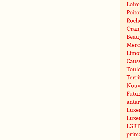
Loire
Poit
Roche
Oran
Beauj
Merc
Limo
Caus
Toul
Terri
Nouve
Futu
antar
Luxe
Luxe
LGBT 
prim