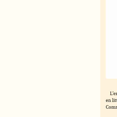
L’e
en li
Commi