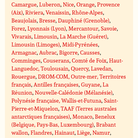
Camargue
,
Luberon
,
Nice
,
Orange
,
Provence
(Aix)
,
Riviera
,
Venaissin
,
Rhône-Alpes
,
Beaujolais
,
Bresse
,
Dauphiné (Grenoble)
,
Forez
,
Lyonnais (Lyon)
,
Mercantour
,
Savoie
,
Vivarais
,
Limousin
,
La Marche (Guéret)
,
Limousin (Limoges)
,
Midi-Pyrénées
,
Armagnac
,
Aubrac
,
Bigorre
,
Causses
,
Comminges
,
Couserans
,
Comté de Foix
,
Haut-
Languedoc, Toulousain
,
Quercy
,
Lavedan
,
Rouergue
,
DROM-COM, Outre-mer, Territoires
français
,
Antilles françaises
,
Guyane
,
La
Réunion
,
Nouvelle-Calédonie (Mélanésie)
,
Polynésie française, Wallis-et-Futuna
,
Saint-
Pierre-et-Miquelon
,
TAAF (Terres australes
antarctiques françaises)
,
Monaco
,
Benelux
(Belgique, Pays-Bas, Luxembourg)
,
Brabant
wallon
,
Flandres
,
Hainaut
,
Liège
,
Namur
,