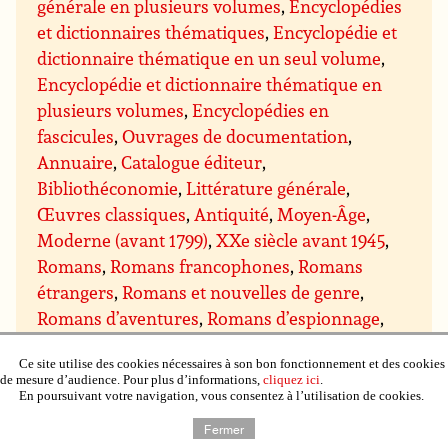
générale en plusieurs volumes
,
Encyclopédies
et dictionnaires thématiques
,
Encyclopédie et
dictionnaire thématique en un seul volume
,
Encyclopédie et dictionnaire thématique en
plusieurs volumes
,
Encyclopédies en
fascicules
,
Ouvrages de documentation
,
Annuaire
,
Catalogue éditeur
,
Bibliothéconomie
,
Littérature générale
,
Œuvres classiques
,
Antiquité
,
Moyen-Âge
,
Moderne (avant 1799)
,
XXe siècle avant 1945
,
Romans
,
Romans francophones
,
Romans
étrangers
,
Romans et nouvelles de genre
,
Romans d’aventures
,
Romans d’espionnage
,
Romans policiers
,
Policier historique
,
Policier
Ce site utilise des cookies nécessaires à son bon fonctionnement et des cookies
procédural (type série les Experts)
,
Policier
de mesure d’audience. Pour plus d’informations,
cliquez ici
.
humoristique
,
Cozy crime, cosy mystery
,
En poursuivant votre navigation, vous consentez à l’utilisation de cookies.
Romans noirs
,
Thriller
,
Thriller
Fermer
psychologique
,
Thriller conspiration, politique,