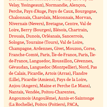
Velay, Yssingeaux)
,
Normandie
,
Alençon
,
Perche
,
Pays d’Auge
,
Pays de Caux
,
Bourgogne
,
Chalonnais
,
Charolais
,
Mâconnais
,
Morvan
,
Nivernais (Nevers)
,
Bretagne
,
Centre, Val de
Loire
,
Berry (Bourges)
,
Blésois
,
Chartrain
,
Drouais
,
Dunois
,
Orléanais
,
Sancerrois
,
Sologne
,
Touraine (Tours)
,
Val de Loire
,
Champagne, Ardennes
,
Givet
,
Mouzon
,
Corse
,
Franche-Comté
,
Paris, Île-de-France
,
Paris
,
Île-
de-France
,
Languedoc, Roussillon
,
Cévennes
,
Gévaudan
,
Languedoc (Montpellier)
,
Nord, Pas
de Calais, Picardie
,
Artois (Arras)
,
Flandre
(Lille)
,
Picardie (Amiens)
,
Pays de la Loire
,
Anjou (Angers)
,
Maine et Perche (Le Mans)
,
Nantais
,
Vendée
,
Poitou-Charentes
,
Angoumois (Angoulême)
,
Aunis-et-Saintonge
(La Rochelle)
,
Poitou (Poitiers)
,
PACA
,