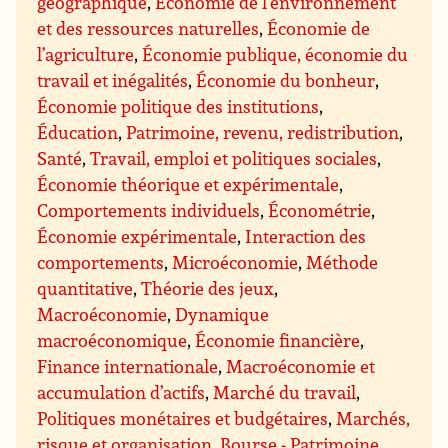
géographique
,
Économie de l’environnement
et des ressources naturelles
,
Économie de
l’agriculture
,
Économie publique, économie du
travail et inégalités
,
Économie du bonheur
,
Économie politique des institutions
,
Éducation
,
Patrimoine, revenu, redistribution
,
Santé
,
Travail, emploi et politiques sociales
,
Économie théorique et expérimentale
,
Comportements individuels
,
Économétrie
,
Économie expérimentale
,
Interaction des
comportements
,
Microéconomie
,
Méthode
quantitative
,
Théorie des jeux
,
Macroéconomie
,
Dynamique
macroéconomique
,
Économie financière
,
Finance internationale
,
Macroéconomie et
accumulation d’actifs
,
Marché du travail
,
Politiques monétaires et budgétaires
,
Marchés,
risque et organisation
,
Bourse - Patrimoine
,