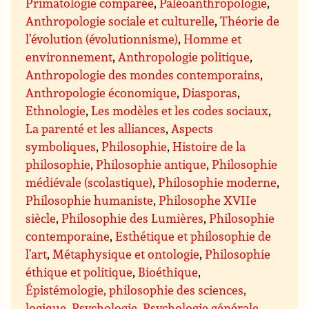
Primatologie comparée
,
Paléoanthropologie
,
Anthropologie sociale et culturelle
,
Théorie de
l’évolution (évolutionnisme)
,
Homme et
environnement
,
Anthropologie politique
,
Anthropologie des mondes contemporains
,
Anthropologie économique
,
Diasporas
,
Ethnologie
,
Les modèles et les codes sociaux
,
La parenté et les alliances
,
Aspects
symboliques
,
Philosophie
,
Histoire de la
philosophie
,
Philosophie antique
,
Philosophie
médiévale (scolastique)
,
Philosophie moderne
,
Philosophie humaniste
,
Philosophe XVIIe
siècle
,
Philosophie des Lumières
,
Philosophie
contemporaine
,
Esthétique et philosophie de
l’art
,
Métaphysique et ontologie
,
Philosophie
éthique et politique
,
Bioéthique
,
Épistémologie, philosophie des sciences,
logique
,
Psychologie
,
Psychologie générale
,