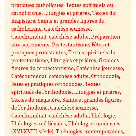
pratiques catholiques
,
Textes spirituels du
catholicisme
,
Liturgies et prières
,
Textes du
magistère
,
Saints et grandes figures du
catholicisme
,
Catéchèse jeunesse
,
Catéchuménat, catéchèse adulte
,
Préparation
aux sacrements
,
Protestantisme
,
Fêtes et
pratiques protestantes
,
Textes spirituels du
protestantisme
,
Liturgies et prières
,
Grandes
figures du protestantisme
,
Catéchèse jeunesse
,
Catéchuménat, catéchèse adulte
,
Orthodoxie
,
Fêtes et pratiques orthodoxes
,
Textes
spirituels de l’orthodoxie
,
Liturgies et prières
,
Textes du magistère
,
Saints et grandes figures
de l’orthodoxie
,
Catéchèse jeunesse
,
Catéchuménat, catéchèse adulte
,
Théologie
,
Théologies médiévales
,
Théologies modernes
(XVI-XVIII siècle)
,
Théologies contemporaines
,