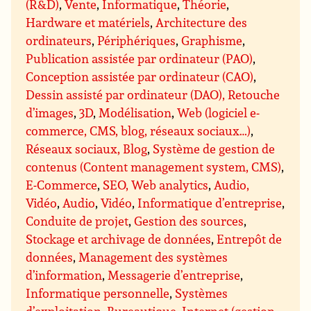
(R&D)
,
Vente
,
Informatique
,
Théorie
,
Hardware et matériels
,
Architecture des
ordinateurs
,
Périphériques
,
Graphisme
,
Publication assistée par ordinateur (PAO)
,
Conception assistée par ordinateur (CAO)
,
Dessin assisté par ordinateur (DAO), Retouche
d’images
,
3D
,
Modélisation
,
Web (logiciel e-
commerce, CMS, blog, réseaux sociaux…)
,
Réseaux sociaux, Blog
,
Système de gestion de
contenus (Content management system, CMS)
,
E-Commerce
,
SEO, Web analytics
,
Audio,
Vidéo
,
Audio
,
Vidéo
,
Informatique d’entreprise
,
Conduite de projet
,
Gestion des sources
,
Stockage et archivage de données
,
Entrepôt de
données
,
Management des systèmes
d’information
,
Messagerie d’entreprise
,
Informatique personnelle
,
Systèmes
d’exploitation
,
Bureautique
,
Internet (gestion