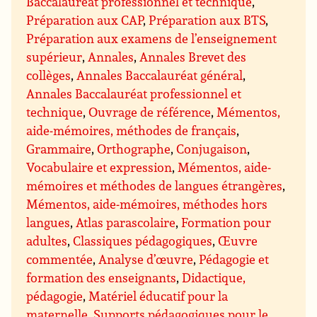
Baccalauréat professionnel et technique
,
Préparation aux CAP
,
Préparation aux BTS
,
Préparation aux examens de l’enseignement
supérieur
,
Annales
,
Annales Brevet des
collèges
,
Annales Baccalauréat général
,
Annales Baccalauréat professionnel et
technique
,
Ouvrage de référence
,
Mémentos,
aide-mémoires, méthodes de français
,
Grammaire
,
Orthographe
,
Conjugaison
,
Vocabulaire et expression
,
Mémentos, aide-
mémoires et méthodes de langues étrangères
,
Mémentos, aide-mémoires, méthodes hors
langues
,
Atlas parascolaire
,
Formation pour
adultes
,
Classiques pédagogiques
,
Œuvre
commentée
,
Analyse d’œuvre
,
Pédagogie et
formation des enseignants
,
Didactique,
pédagogie
,
Matériel éducatif pour la
maternelle
,
Supports pédagogiques pour le