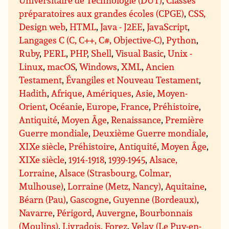
préparatoires aux grandes écoles (CPGE)
,
CSS,
Design web
,
HTML
,
Java - J2EE
,
JavaScript
,
Langages C (C, C++, C#, Objective-C)
,
Python
,
Ruby
,
PERL
,
PHP
,
Shell
,
Visual Basic
,
Unix -
Linux
,
macOS
,
Windows
,
XML
,
Ancien
Testament
,
Évangiles et Nouveau Testament
,
Hadith
,
Afrique
,
Amériques
,
Asie
,
Moyen-
Orient
,
Océanie
,
Europe
,
France
,
Préhistoire
,
Antiquité
,
Moyen Âge
,
Renaissance
,
Première
Guerre mondiale
,
Deuxième Guerre mondiale
,
XIXe siècle
,
Préhistoire
,
Antiquité
,
Moyen Âge
,
XIXe siècle
,
1914-1918
,
1939-1945
,
Alsace,
Lorraine
,
Alsace (Strasbourg, Colmar,
Mulhouse)
,
Lorraine (Metz, Nancy)
,
Aquitaine
,
Béarn (Pau)
,
Gascogne
,
Guyenne (Bordeaux)
,
Navarre
,
Périgord
,
Auvergne
,
Bourbonnais
(Moulins)
,
Livradois, Forez
,
Velay (Le Puy-en-