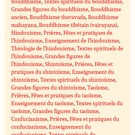
bouddhisme
,
Textes spirituels du bouddhisme
,
Grandes figures du bouddhisme
,
Bouddhisme
ancien
,
Bouddhisme theravada
,
Bouddhisme
mahayana
,
Bouddhisme tibétain (vajrayana)
,
Hindouisme
,
Prières
,
Fêtes et pratiques de
l’hindouisme
,
Enseignement de l’hindouisme
,
Théologie de l’hindouisme
,
Textes spirituels de
l’hindouisme
,
Grandes figures de
l’hindouisme
,
Shintoïsme
,
Prières
,
Fêtes et
pratiques du shintoïsme
,
Enseignement du
shintoïsme
,
Textes spirituels du shintoïsme
,
Grandes figures du shintoïsme
,
Taoïsme
,
Prières
,
Fêtes et pratiques du taoïsme
,
Enseignement du taoïsme
,
Textes spirituels du
taoïsme
,
Grandes figures du taoïsme
,
Confucianisme
,
Prières
,
Fêtes et pratiques du
confucianisme
,
Enseignement du
confucianisme
,
Textes spirituels du