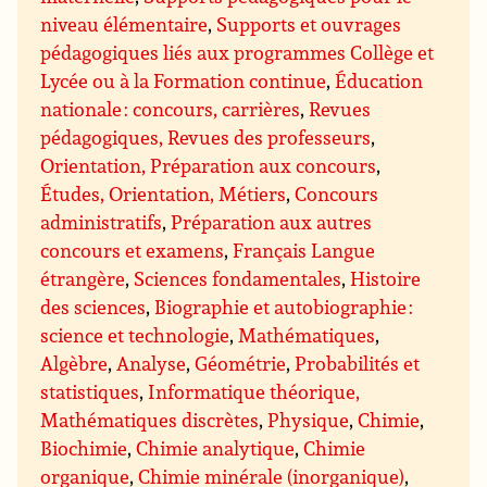
niveau élémentaire
,
Supports et ouvrages
pédagogiques liés aux programmes Collège et
Lycée ou à la Formation continue
,
Éducation
nationale : concours, carrières
,
Revues
pédagogiques, Revues des professeurs
,
Orientation, Préparation aux concours
,
Études, Orientation, Métiers
,
Concours
administratifs
,
Préparation aux autres
concours et examens
,
Français Langue
étrangère
,
Sciences fondamentales
,
Histoire
des sciences
,
Biographie et autobiographie :
science et technologie
,
Mathématiques
,
Algèbre
,
Analyse
,
Géométrie
,
Probabilités et
statistiques
,
Informatique théorique,
Mathématiques discrètes
,
Physique
,
Chimie
,
Biochimie
,
Chimie analytique
,
Chimie
organique
,
Chimie minérale (inorganique)
,