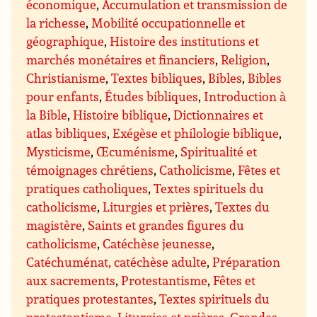
économique
,
Accumulation et transmission de
la richesse
,
Mobilité occupationnelle et
géographique
,
Histoire des institutions et
marchés monétaires et financiers
,
Religion
,
Christianisme
,
Textes bibliques
,
Bibles
,
Bibles
pour enfants
,
Études bibliques
,
Introduction à
la Bible
,
Histoire biblique
,
Dictionnaires et
atlas bibliques
,
Exégèse et philologie biblique
,
Mysticisme
,
Œcuménisme
,
Spiritualité et
témoignages chrétiens
,
Catholicisme
,
Fêtes et
pratiques catholiques
,
Textes spirituels du
catholicisme
,
Liturgies et prières
,
Textes du
magistère
,
Saints et grandes figures du
catholicisme
,
Catéchèse jeunesse
,
Catéchuménat, catéchèse adulte
,
Préparation
aux sacrements
,
Protestantisme
,
Fêtes et
pratiques protestantes
,
Textes spirituels du
protestantisme
,
Liturgies et prières
,
Grandes