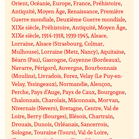
Orient
,
Océanie
,
Europe
,
France
,
Préhistoire
,
Antiquité
,
Moyen Âge
,
Renaissance
,
Première
Guerre mondiale
,
Deuxième Guerre mondiale
,
XIXe siècle
,
Préhistoire
,
Antiquité
,
Moyen Âge
,
XIXe siècle
,
1914-1918
,
1939-1945
,
Alsace,
Lorraine
,
Alsace (Strasbourg, Colmar,
Mulhouse)
,
Lorraine (Metz, Nancy)
,
Aquitaine
,
Béarn (Pau)
,
Gascogne
,
Guyenne (Bordeaux)
,
Navarre
,
Périgord
,
Auvergne
,
Bourbonnais
(Moulins)
,
Livradois, Forez
,
Velay (Le Puy-en-
Velay, Yssingeaux)
,
Normandie
,
Alençon
,
Perche
,
Pays d’Auge
,
Pays de Caux
,
Bourgogne
,
Chalonnais
,
Charolais
,
Mâconnais
,
Morvan
,
Nivernais (Nevers)
,
Bretagne
,
Centre, Val de
Loire
,
Berry (Bourges)
,
Blésois
,
Chartrain
,
Drouais
,
Dunois
,
Orléanais
,
Sancerrois
,
Sologne
,
Touraine (Tours)
,
Val de Loire
,