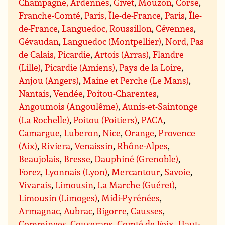
Champagne, Ardennes
,
Givet
,
Mouzon
,
Corse
,
Franche-Comté
,
Paris, Île-de-France
,
Paris
,
Île-
de-France
,
Languedoc, Roussillon
,
Cévennes
,
Gévaudan
,
Languedoc (Montpellier)
,
Nord, Pas
de Calais, Picardie
,
Artois (Arras)
,
Flandre
(Lille)
,
Picardie (Amiens)
,
Pays de la Loire
,
Anjou (Angers)
,
Maine et Perche (Le Mans)
,
Nantais
,
Vendée
,
Poitou-Charentes
,
Angoumois (Angoulême)
,
Aunis-et-Saintonge
(La Rochelle)
,
Poitou (Poitiers)
,
PACA
,
Camargue
,
Luberon
,
Nice
,
Orange
,
Provence
(Aix)
,
Riviera
,
Venaissin
,
Rhône-Alpes
,
Beaujolais
,
Bresse
,
Dauphiné (Grenoble)
,
Forez
,
Lyonnais (Lyon)
,
Mercantour
,
Savoie
,
Vivarais
,
Limousin
,
La Marche (Guéret)
,
Limousin (Limoges)
,
Midi-Pyrénées
,
Armagnac
,
Aubrac
,
Bigorre
,
Causses
,
Comminges
,
Couserans
,
Comté de Foix
,
Haut-