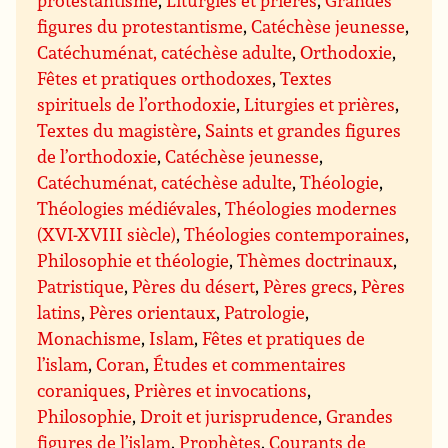
figures du protestantisme
,
Catéchèse jeunesse
,
Catéchuménat, catéchèse adulte
,
Orthodoxie
,
Fêtes et pratiques orthodoxes
,
Textes
spirituels de l’orthodoxie
,
Liturgies et prières
,
Textes du magistère
,
Saints et grandes figures
de l’orthodoxie
,
Catéchèse jeunesse
,
Catéchuménat, catéchèse adulte
,
Théologie
,
Théologies médiévales
,
Théologies modernes
(XVI-XVIII siècle)
,
Théologies contemporaines
,
Philosophie et théologie
,
Thèmes doctrinaux
,
Patristique
,
Pères du désert
,
Pères grecs
,
Pères
latins
,
Pères orientaux
,
Patrologie
,
Monachisme
,
Islam
,
Fêtes et pratiques de
l’islam
,
Coran
,
Études et commentaires
coraniques
,
Prières et invocations
,
Philosophie
,
Droit et jurisprudence
,
Grandes
figures de l’islam
,
Prophètes
,
Courants de