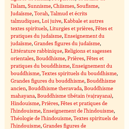
l’islam
,
Sunnisme
,
Chiismes
,
Soufisme
,
Judaïsme
,
Torah
,
Talmud et écrits
talmudiques
,
Loi juive
,
Kabbale et autres
textes spirituels
,
Liturgies et prières
,
Fêtes et
pratiques du judaïsme
,
Enseignement du
judaïsme
,
Grandes figures du judaïsme
,
Littérature rabbinique
,
Religions et sagesses
orientales
,
Bouddhisme
,
Prières
,
Fêtes et
pratiques du bouddhisme
,
Enseignement du
bouddhisme
,
Textes spirituels du bouddhisme
,
Grandes figures du bouddhisme
,
Bouddhisme
ancien
,
Bouddhisme theravada
,
Bouddhisme
mahayana
,
Bouddhisme tibétain (vajrayana)
,
Hindouisme
,
Prières
,
Fêtes et pratiques de
l’hindouisme
,
Enseignement de l’hindouisme
,
Théologie de l’hindouisme
,
Textes spirituels de
l’hindouisme
,
Grandes figures de