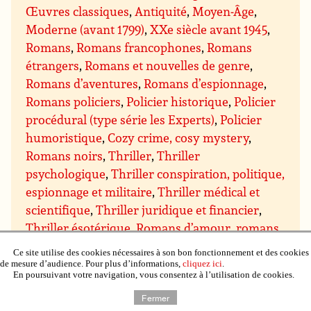
Œuvres classiques
,
Antiquité
,
Moyen-Âge
,
Moderne (avant 1799)
,
XXe siècle avant 1945
,
Romans
,
Romans francophones
,
Romans
étrangers
,
Romans et nouvelles de genre
,
Romans d’aventures
,
Romans d’espionnage
,
Romans policiers
,
Policier historique
,
Policier
procédural (type série les Experts)
,
Policier
humoristique
,
Cozy crime, cosy mystery
,
Romans noirs
,
Thriller
,
Thriller
psychologique
,
Thriller conspiration, politique,
espionnage et militaire
,
Thriller médical et
scientifique
,
Thriller juridique et financier
,
Thriller ésotérique
,
Romans d’amour, romans
sentimentaux
,
Sentimental contemporain
,
Ce site utilise des cookies nécessaires à son bon fonctionnement et des cookies
Sentimental suspens
,
Sentimental historique
,
de mesure d’audience. Pour plus d’informations,
cliquez ici
.
En poursuivant votre navigation, vous consentez à l’utilisation de cookies.
Sentimental paranormal, bit-lit
,
Comédie
sentimentale
,
Chick lit
,
Science-fiction
,
Fiction
Fermer