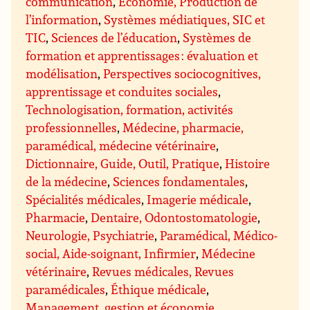
communication
,
Économie, Production de
l’information
,
Systèmes médiatiques, SIC et
TIC
,
Sciences de l’éducation
,
Systèmes de
formation et apprentissages : évaluation et
modélisation
,
Perspectives sociocognitives,
apprentissage et conduites sociales
,
Technologisation, formation, activités
professionnelles
,
Médecine, pharmacie,
paramédical, médecine vétérinaire
,
Dictionnaire, Guide, Outil, Pratique
,
Histoire
de la médecine
,
Sciences fondamentales
,
Spécialités médicales
,
Imagerie médicale
,
Pharmacie
,
Dentaire, Odontostomatologie
,
Neurologie, Psychiatrie
,
Paramédical, Médico-
social, Aide-soignant, Infirmier
,
Médecine
vétérinaire
,
Revues médicales, Revues
paramédicales
,
Éthique médicale
,
Management, gestion et économie