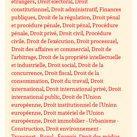
étrangers
,
Droit électoral
,
Droit
constitutionnel
,
Droit administratif
,
Finances
publiques
,
Droit de la régulation
,
Droit pénal
et procédure pénale
,
Droit pénal
,
Procédure
pénale
,
Droit privé
,
Droit civil
,
Procédure
civile, Droit de l’exécution, Droit processuel
,
Droit des affaires et commercial
,
Droit de
l’arbitrage
,
Droit de la propriété intellectuelle
et industrielle
,
Droit social
,
Droit de la
concurrence
,
Droit fiscal
,
Droit de la
consommation
,
Droit du travail
,
Droit
international
,
Droit international privé
,
Droit
international public
,
Droit de l’Union
européenne
,
Droit institutionnel de l’Union
européenne
,
Droit matériel de l’Union
européenne
,
Droit immobilier - Urbanisme -
Construction
,
Droit environnement -
Transport - Rural - Énergie
,
Droit des médias