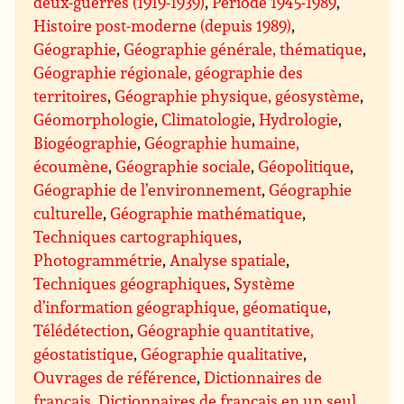
deux-guerres (1919-1939)
,
Période 1945-1989
,
Histoire post-moderne (depuis 1989)
,
Géographie
,
Géographie générale, thématique
,
Géographie régionale, géographie des
territoires
,
Géographie physique, géosystème
,
Géomorphologie
,
Climatologie
,
Hydrologie
,
Biogéographie
,
Géographie humaine,
écoumène
,
Géographie sociale
,
Géopolitique
,
Géographie de l’environnement
,
Géographie
culturelle
,
Géographie mathématique
,
Techniques cartographiques
,
Photogrammétrie
,
Analyse spatiale
,
Techniques géographiques
,
Système
d’information géographique, géomatique
,
Télédétection
,
Géographie quantitative,
géostatistique
,
Géographie qualitative
,
Ouvrages de référence
,
Dictionnaires de
français
,
Dictionnaires de français en un seul