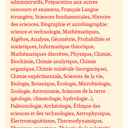
administratifs
,
Préparation aux autres
concours et examens
,
Français Langue
étrangère
,
Sciences fondamentales
,
Histoire
des sciences
,
Biographie et autobiographie :
science et technologie
,
Mathématiques
,
Algèbre
,
Analyse
,
Géométrie
,
Probabilités et
statistiques
,
Informatique théorique,
Mathématiques discrètes
,
Physique
,
Chimie
,
Biochimie
,
Chimie analytique
,
Chimie
organique
,
Chimie minérale (inorganique)
,
Chimie expérimentale
,
Sciences de la vie
,
Biologie
,
Botanique
,
Écologie
,
Microbiologie
,
Zoologie
,
Astronomie
,
Sciences de la terre
(géologie, climatologie, hydrologie…)
,
Paléontologie
,
Archéologie
,
Éthique des
sciences et des technologies
,
Astrophysique
,
Électromagnétisme
,
Thermodynamique
,
Physique quantique
,
Théorie de la relativité
,