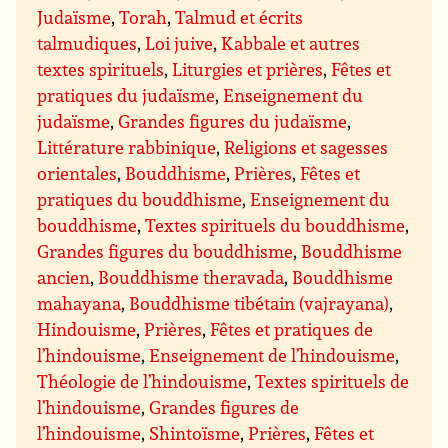
Judaïsme
,
Torah
,
Talmud et écrits
talmudiques
,
Loi juive
,
Kabbale et autres
textes spirituels
,
Liturgies et prières
,
Fêtes et
pratiques du judaïsme
,
Enseignement du
judaïsme
,
Grandes figures du judaïsme
,
Littérature rabbinique
,
Religions et sagesses
orientales
,
Bouddhisme
,
Prières
,
Fêtes et
pratiques du bouddhisme
,
Enseignement du
bouddhisme
,
Textes spirituels du bouddhisme
,
Grandes figures du bouddhisme
,
Bouddhisme
ancien
,
Bouddhisme theravada
,
Bouddhisme
mahayana
,
Bouddhisme tibétain (vajrayana)
,
Hindouisme
,
Prières
,
Fêtes et pratiques de
l’hindouisme
,
Enseignement de l’hindouisme
,
Théologie de l’hindouisme
,
Textes spirituels de
l’hindouisme
,
Grandes figures de
l’hindouisme
,
Shintoïsme
,
Prières
,
Fêtes et