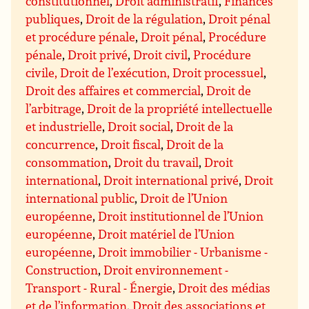
constitutionnel
,
Droit administratif
,
Finances
publiques
,
Droit de la régulation
,
Droit pénal
et procédure pénale
,
Droit pénal
,
Procédure
pénale
,
Droit privé
,
Droit civil
,
Procédure
civile, Droit de l’exécution, Droit processuel
,
Droit des affaires et commercial
,
Droit de
l’arbitrage
,
Droit de la propriété intellectuelle
et industrielle
,
Droit social
,
Droit de la
concurrence
,
Droit fiscal
,
Droit de la
consommation
,
Droit du travail
,
Droit
international
,
Droit international privé
,
Droit
international public
,
Droit de l’Union
européenne
,
Droit institutionnel de l’Union
européenne
,
Droit matériel de l’Union
européenne
,
Droit immobilier - Urbanisme -
Construction
,
Droit environnement -
Transport - Rural - Énergie
,
Droit des médias
et de l’information
,
Droit des associations et