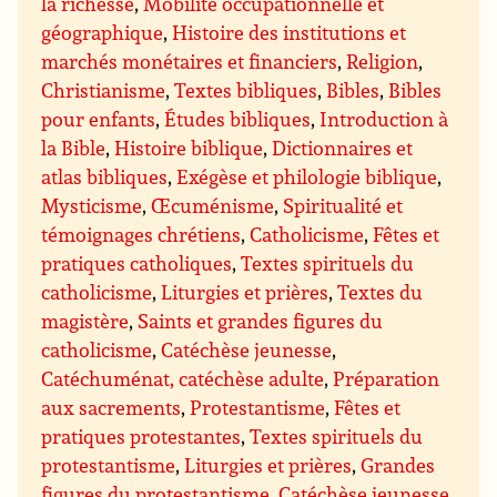
la richesse
,
Mobilité occupationnelle et
géographique
,
Histoire des institutions et
marchés monétaires et financiers
,
Religion
,
Christianisme
,
Textes bibliques
,
Bibles
,
Bibles
pour enfants
,
Études bibliques
,
Introduction à
la Bible
,
Histoire biblique
,
Dictionnaires et
atlas bibliques
,
Exégèse et philologie biblique
,
Mysticisme
,
Œcuménisme
,
Spiritualité et
témoignages chrétiens
,
Catholicisme
,
Fêtes et
pratiques catholiques
,
Textes spirituels du
catholicisme
,
Liturgies et prières
,
Textes du
magistère
,
Saints et grandes figures du
catholicisme
,
Catéchèse jeunesse
,
Catéchuménat, catéchèse adulte
,
Préparation
aux sacrements
,
Protestantisme
,
Fêtes et
pratiques protestantes
,
Textes spirituels du
protestantisme
,
Liturgies et prières
,
Grandes
figures du protestantisme
,
Catéchèse jeunesse
,