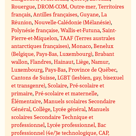
Rouergue
,
DROM-COM, Outre-mer, Territoires
français
,
Antilles françaises
,
Guyane
,
La
Réunion
,
Nouvelle-Calédonie (Mélanésie)
,
Polynésie française, Wallis-et-Futuna
,
Saint-
Pierre-et-Miquelon
,
TAAF (Terres australes
antarctiques françaises)
,
Monaco
,
Benelux
(Belgique, Pays-Bas, Luxembourg)
,
Brabant
wallon
,
Flandres
,
Hainaut
,
Liège
,
Namur
,
Luxembourg
,
Pays-Bas
,
Province de Québec
,
Cantons de Suisse
,
LGBT (lesbien, gay, bisexuel
et transgenre)
,
Scolaire
,
Pré-scolaire et
primaire
,
Pré-scolaire et maternelle
,
Élémentaire
,
Manuels scolaires Secondaire
Général
,
Collège
,
Lycée général
,
Manuels
scolaires Secondaire Technique et
professionnel
,
Lycée professionnel, Bac
professionnel (4e/3e technologique, CAP,