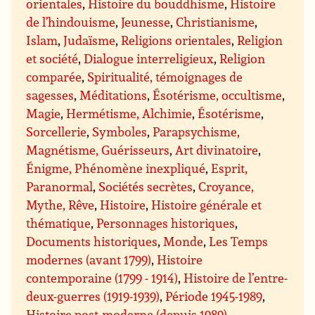
orientales
,
Histoire du bouddhisme
,
Histoire
de l’hindouisme
,
Jeunesse
,
Christianisme
,
Islam
,
Judaïsme
,
Religions orientales
,
Religion
et société
,
Dialogue interreligieux
,
Religion
comparée
,
Spiritualité, témoignages de
sagesses
,
Méditations
,
Ésotérisme, occultisme
,
Magie
,
Hermétisme, Alchimie
,
Ésotérisme
,
Sorcellerie
,
Symboles
,
Parapsychisme,
Magnétisme, Guérisseurs
,
Art divinatoire
,
Énigme, Phénomène inexpliqué
,
Esprit,
Paranormal
,
Sociétés secrètes
,
Croyance,
Mythe, Rêve
,
Histoire
,
Histoire générale et
thématique
,
Personnages historiques
,
Documents historiques
,
Monde
,
Les Temps
modernes (avant 1799)
,
Histoire
contemporaine (1799 - 1914)
,
Histoire de l’entre-
deux-guerres (1919-1939)
,
Période 1945-1989
,
Histoire post-moderne (depuis 1989)
,