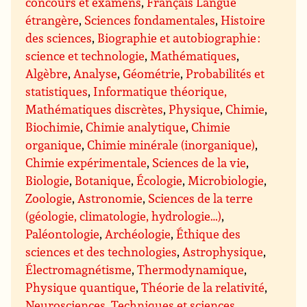
concours et examens
,
Français Langue
étrangère
,
Sciences fondamentales
,
Histoire
des sciences
,
Biographie et autobiographie :
science et technologie
,
Mathématiques
,
Algèbre
,
Analyse
,
Géométrie
,
Probabilités et
statistiques
,
Informatique théorique,
Mathématiques discrètes
,
Physique
,
Chimie
,
Biochimie
,
Chimie analytique
,
Chimie
organique
,
Chimie minérale (inorganique)
,
Chimie expérimentale
,
Sciences de la vie
,
Biologie
,
Botanique
,
Écologie
,
Microbiologie
,
Zoologie
,
Astronomie
,
Sciences de la terre
(géologie, climatologie, hydrologie…)
,
Paléontologie
,
Archéologie
,
Éthique des
sciences et des technologies
,
Astrophysique
,
Électromagnétisme
,
Thermodynamique
,
Physique quantique
,
Théorie de la relativité
,
Neurosciences
,
Techniques et sciences