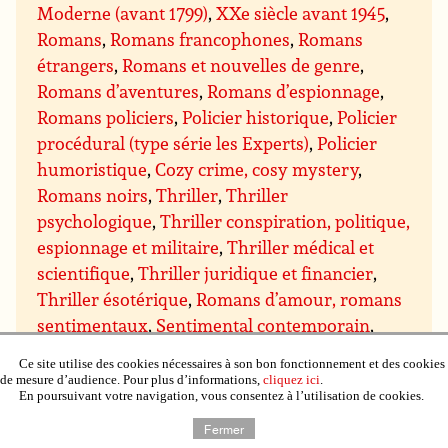
Moderne (avant 1799)
,
XXe siècle avant 1945
,
Romans
,
Romans francophones
,
Romans
étrangers
,
Romans et nouvelles de genre
,
Romans d’aventures
,
Romans d’espionnage
,
Romans policiers
,
Policier historique
,
Policier
procédural (type série les Experts)
,
Policier
humoristique
,
Cozy crime, cosy mystery
,
Romans noirs
,
Thriller
,
Thriller
psychologique
,
Thriller conspiration, politique,
espionnage et militaire
,
Thriller médical et
scientifique
,
Thriller juridique et financier
,
Thriller ésotérique
,
Romans d’amour, romans
sentimentaux
,
Sentimental contemporain
,
Sentimental suspens
,
Sentimental historique
,
Ce site utilise des cookies nécessaires à son bon fonctionnement et des cookies
Sentimental paranormal, bit-lit
,
Comédie
de mesure d’audience. Pour plus d’informations,
cliquez ici
.
En poursuivant votre navigation, vous consentez à l’utilisation de cookies.
sentimentale
,
Chick lit
,
Science-fiction
,
Fiction
spéculative
,
Dystopie et Uchronie
,
Cyberpunk,
Fermer