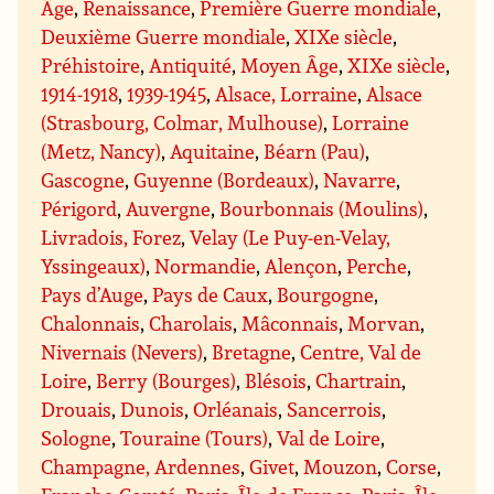
Âge
,
Renaissance
,
Première Guerre mondiale
,
Deuxième Guerre mondiale
,
XIXe siècle
,
Préhistoire
,
Antiquité
,
Moyen Âge
,
XIXe siècle
,
1914-1918
,
1939-1945
,
Alsace, Lorraine
,
Alsace
(Strasbourg, Colmar, Mulhouse)
,
Lorraine
(Metz, Nancy)
,
Aquitaine
,
Béarn (Pau)
,
Gascogne
,
Guyenne (Bordeaux)
,
Navarre
,
Périgord
,
Auvergne
,
Bourbonnais (Moulins)
,
Livradois, Forez
,
Velay (Le Puy-en-Velay,
Yssingeaux)
,
Normandie
,
Alençon
,
Perche
,
Pays d’Auge
,
Pays de Caux
,
Bourgogne
,
Chalonnais
,
Charolais
,
Mâconnais
,
Morvan
,
Nivernais (Nevers)
,
Bretagne
,
Centre, Val de
Loire
,
Berry (Bourges)
,
Blésois
,
Chartrain
,
Drouais
,
Dunois
,
Orléanais
,
Sancerrois
,
Sologne
,
Touraine (Tours)
,
Val de Loire
,
Champagne, Ardennes
,
Givet
,
Mouzon
,
Corse
,