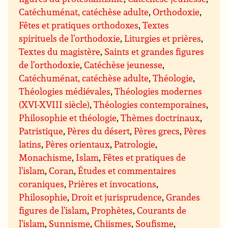
Catéchuménat, catéchèse adulte
,
Orthodoxie
,
Fêtes et pratiques orthodoxes
,
Textes
spirituels de l’orthodoxie
,
Liturgies et prières
,
Textes du magistère
,
Saints et grandes figures
de l’orthodoxie
,
Catéchèse jeunesse
,
Catéchuménat, catéchèse adulte
,
Théologie
,
Théologies médiévales
,
Théologies modernes
(XVI-XVIII siècle)
,
Théologies contemporaines
,
Philosophie et théologie
,
Thèmes doctrinaux
,
Patristique
,
Pères du désert
,
Pères grecs
,
Pères
latins
,
Pères orientaux
,
Patrologie
,
Monachisme
,
Islam
,
Fêtes et pratiques de
l’islam
,
Coran
,
Études et commentaires
coraniques
,
Prières et invocations
,
Philosophie
,
Droit et jurisprudence
,
Grandes
figures de l’islam
,
Prophètes
,
Courants de
l’islam
,
Sunnisme
,
Chiismes
,
Soufisme
,