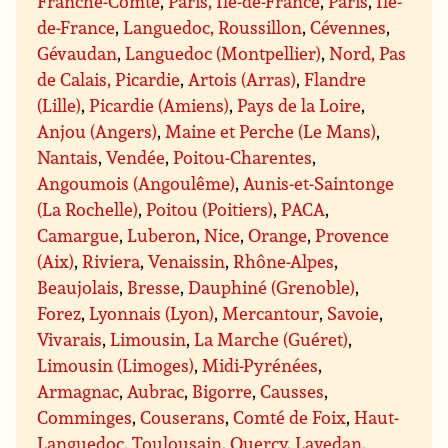
Franche-Comté
,
Paris, Île-de-France
,
Paris
,
Île-
de-France
,
Languedoc, Roussillon
,
Cévennes
,
Gévaudan
,
Languedoc (Montpellier)
,
Nord, Pas
de Calais, Picardie
,
Artois (Arras)
,
Flandre
(Lille)
,
Picardie (Amiens)
,
Pays de la Loire
,
Anjou (Angers)
,
Maine et Perche (Le Mans)
,
Nantais
,
Vendée
,
Poitou-Charentes
,
Angoumois (Angoulême)
,
Aunis-et-Saintonge
(La Rochelle)
,
Poitou (Poitiers)
,
PACA
,
Camargue
,
Luberon
,
Nice
,
Orange
,
Provence
(Aix)
,
Riviera
,
Venaissin
,
Rhône-Alpes
,
Beaujolais
,
Bresse
,
Dauphiné (Grenoble)
,
Forez
,
Lyonnais (Lyon)
,
Mercantour
,
Savoie
,
Vivarais
,
Limousin
,
La Marche (Guéret)
,
Limousin (Limoges)
,
Midi-Pyrénées
,
Armagnac
,
Aubrac
,
Bigorre
,
Causses
,
Comminges
,
Couserans
,
Comté de Foix
,
Haut-
Languedoc, Toulousain
,
Quercy
,
Lavedan
,