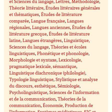
et Sciences du langage
,
Lettres
,
Méthodologie
,
Théorie littéraire
,
Études littéraires générales
et thématiques
,
Études de littérature
comparée
,
Langue française
,
Langues
régionales
,
Langues anciennes
,
Études de
littérature grecque
,
Études de littérature
latine
,
Langues étrangères
,
Linguistique,
Sciences du langage
,
Théories et écoles
linguistiques
,
Phonétique et phonologie
,
Morphologie et syntaxe
,
Lexicologie,
pragmatique lexicale, sémantique
,
Linguistique diachronique (philologie)
,
Typologie linguistique
,
Stylistique et analyse
du discours, esthétique
,
Sémiologie
,
Psycholinguistique
,
Sciences de l’information
et de la communication
,
Théories de la
communication
,
Économie, Production de
l’information
,
Systèmes médiatiques, SIC et