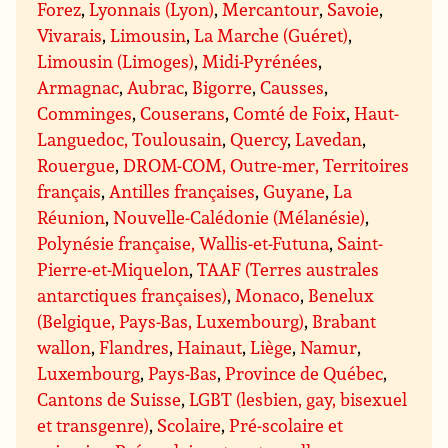
Forez
,
Lyonnais (Lyon)
,
Mercantour
,
Savoie
,
Vivarais
,
Limousin
,
La Marche (Guéret)
,
Limousin (Limoges)
,
Midi-Pyrénées
,
Armagnac
,
Aubrac
,
Bigorre
,
Causses
,
Comminges
,
Couserans
,
Comté de Foix
,
Haut-
Languedoc, Toulousain
,
Quercy
,
Lavedan
,
Rouergue
,
DROM-COM, Outre-mer, Territoires
français
,
Antilles françaises
,
Guyane
,
La
Réunion
,
Nouvelle-Calédonie (Mélanésie)
,
Polynésie française, Wallis-et-Futuna
,
Saint-
Pierre-et-Miquelon
,
TAAF (Terres australes
antarctiques françaises)
,
Monaco
,
Benelux
(Belgique, Pays-Bas, Luxembourg)
,
Brabant
wallon
,
Flandres
,
Hainaut
,
Liège
,
Namur
,
Luxembourg
,
Pays-Bas
,
Province de Québec
,
Cantons de Suisse
,
LGBT (lesbien, gay, bisexuel
et transgenre)
,
Scolaire
,
Pré-scolaire et