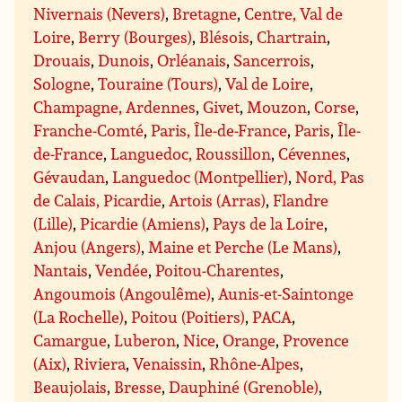
Nivernais (Nevers)
,
Bretagne
,
Centre, Val de
Loire
,
Berry (Bourges)
,
Blésois
,
Chartrain
,
Drouais
,
Dunois
,
Orléanais
,
Sancerrois
,
Sologne
,
Touraine (Tours)
,
Val de Loire
,
Champagne, Ardennes
,
Givet
,
Mouzon
,
Corse
,
Franche-Comté
,
Paris, Île-de-France
,
Paris
,
Île-
de-France
,
Languedoc, Roussillon
,
Cévennes
,
Gévaudan
,
Languedoc (Montpellier)
,
Nord, Pas
de Calais, Picardie
,
Artois (Arras)
,
Flandre
(Lille)
,
Picardie (Amiens)
,
Pays de la Loire
,
Anjou (Angers)
,
Maine et Perche (Le Mans)
,
Nantais
,
Vendée
,
Poitou-Charentes
,
Angoumois (Angoulême)
,
Aunis-et-Saintonge
(La Rochelle)
,
Poitou (Poitiers)
,
PACA
,
Camargue
,
Luberon
,
Nice
,
Orange
,
Provence
(Aix)
,
Riviera
,
Venaissin
,
Rhône-Alpes
,
Beaujolais
,
Bresse
,
Dauphiné (Grenoble)
,