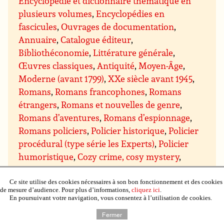
Encyclopédie et dictionnaire thématique en
plusieurs volumes
,
Encyclopédies en
fascicules
,
Ouvrages de documentation
,
Annuaire
,
Catalogue éditeur
,
Bibliothéconomie
,
Littérature générale
,
Œuvres classiques
,
Antiquité
,
Moyen-Âge
,
Moderne (avant 1799)
,
XXe siècle avant 1945
,
Romans
,
Romans francophones
,
Romans
étrangers
,
Romans et nouvelles de genre
,
Romans d’aventures
,
Romans d’espionnage
,
Romans policiers
,
Policier historique
,
Policier
procédural (type série les Experts)
,
Policier
humoristique
,
Cozy crime, cosy mystery
,
Romans noirs
,
Thriller
,
Thriller
psychologique
,
Thriller conspiration, politique,
Ce site utilise des cookies nécessaires à son bon fonctionnement et des cookies
de mesure d’audience. Pour plus d’informations,
cliquez ici
.
espionnage et militaire
,
Thriller médical et
En poursuivant votre navigation, vous consentez à l’utilisation de cookies.
scientifique
,
Thriller juridique et financier
,
Fermer
Thriller ésotérique
,
Romans d’amour, romans