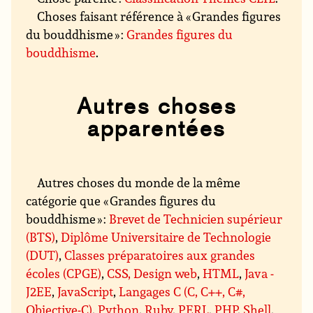
Choses faisant référence à « Grandes figures
du bouddhisme » :
Grandes figures du
bouddhisme
.
Autres choses
apparentées
Autres choses du monde de la même
catégorie que « Grandes figures du
bouddhisme » :
Brevet de Technicien supérieur
(BTS)
,
Diplôme Universitaire de Technologie
(DUT)
,
Classes préparatoires aux grandes
écoles (CPGE)
,
CSS, Design web
,
HTML
,
Java -
J2EE
,
JavaScript
,
Langages C (C, C++, C#,
Objective-C)
,
Python
,
Ruby
,
PERL
,
PHP
,
Shell
,