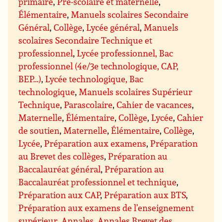
primaire
,
Pré-scolaire et maternelle
,
Élémentaire
,
Manuels scolaires Secondaire
Général
,
Collège
,
Lycée général
,
Manuels
scolaires Secondaire Technique et
professionnel
,
Lycée professionnel, Bac
professionnel (4e/3e technologique, CAP,
BEP…)
,
Lycée technologique, Bac
technologique
,
Manuels scolaires Supérieur
Technique
,
Parascolaire
,
Cahier de vacances
,
Maternelle
,
Élémentaire
,
Collège
,
Lycée
,
Cahier
de soutien
,
Maternelle
,
Élémentaire
,
Collège
,
Lycée
,
Préparation aux examens
,
Préparation
au Brevet des collèges
,
Préparation au
Baccalauréat général
,
Préparation au
Baccalauréat professionnel et technique
,
Préparation aux CAP
,
Préparation aux BTS
,
Préparation aux examens de l’enseignement
supérieur
,
Annales
,
Annales Brevet des