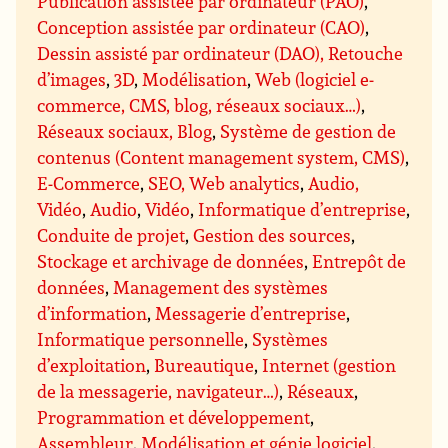
Publication assistée par ordinateur (PAO)
,
Conception assistée par ordinateur (CAO)
,
Dessin assisté par ordinateur (DAO), Retouche
d’images
,
3D
,
Modélisation
,
Web (logiciel e-
commerce, CMS, blog, réseaux sociaux…)
,
Réseaux sociaux, Blog
,
Système de gestion de
contenus (Content management system, CMS)
,
E-Commerce
,
SEO, Web analytics
,
Audio,
Vidéo
,
Audio
,
Vidéo
,
Informatique d’entreprise
,
Conduite de projet
,
Gestion des sources
,
Stockage et archivage de données
,
Entrepôt de
données
,
Management des systèmes
d’information
,
Messagerie d’entreprise
,
Informatique personnelle
,
Systèmes
d’exploitation
,
Bureautique
,
Internet (gestion
de la messagerie, navigateur…)
,
Réseaux
,
Programmation et développement
,
Assembleur
,
Modélisation et génie logiciel
,