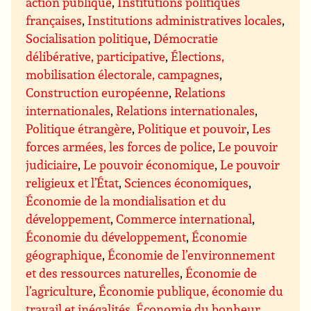
action publique
,
Institutions politiques
françaises
,
Institutions administratives locales
,
Socialisation politique
,
Démocratie
délibérative, participative
,
Élections,
mobilisation électorale, campagnes
,
Construction européenne
,
Relations
internationales
,
Relations internationales
,
Politique étrangère
,
Politique et pouvoir
,
Les
forces armées, les forces de police
,
Le pouvoir
judiciaire
,
Le pouvoir économique
,
Le pouvoir
religieux et l’État
,
Sciences économiques
,
Économie de la mondialisation et du
développement
,
Commerce international
,
Économie du développement
,
Économie
géographique
,
Économie de l’environnement
et des ressources naturelles
,
Économie de
l’agriculture
,
Économie publique, économie du
travail et inégalités
,
Économie du bonheur
,