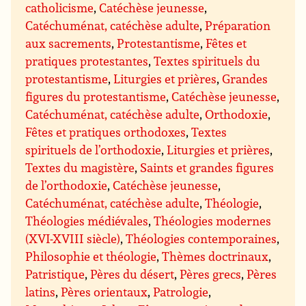
catholicisme
,
Catéchèse jeunesse
,
Catéchuménat, catéchèse adulte
,
Préparation
aux sacrements
,
Protestantisme
,
Fêtes et
pratiques protestantes
,
Textes spirituels du
protestantisme
,
Liturgies et prières
,
Grandes
figures du protestantisme
,
Catéchèse jeunesse
,
Catéchuménat, catéchèse adulte
,
Orthodoxie
,
Fêtes et pratiques orthodoxes
,
Textes
spirituels de l’orthodoxie
,
Liturgies et prières
,
Textes du magistère
,
Saints et grandes figures
de l’orthodoxie
,
Catéchèse jeunesse
,
Catéchuménat, catéchèse adulte
,
Théologie
,
Théologies médiévales
,
Théologies modernes
(XVI-XVIII siècle)
,
Théologies contemporaines
,
Philosophie et théologie
,
Thèmes doctrinaux
,
Patristique
,
Pères du désert
,
Pères grecs
,
Pères
latins
,
Pères orientaux
,
Patrologie
,