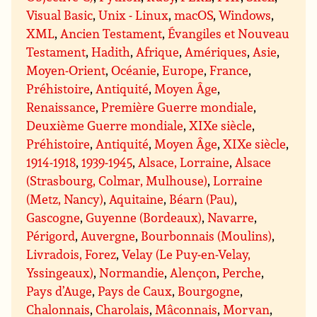
Visual Basic
,
Unix - Linux
,
macOS
,
Windows
,
XML
,
Ancien Testament
,
Évangiles et Nouveau
Testament
,
Hadith
,
Afrique
,
Amériques
,
Asie
,
Moyen-Orient
,
Océanie
,
Europe
,
France
,
Préhistoire
,
Antiquité
,
Moyen Âge
,
Renaissance
,
Première Guerre mondiale
,
Deuxième Guerre mondiale
,
XIXe siècle
,
Préhistoire
,
Antiquité
,
Moyen Âge
,
XIXe siècle
,
1914-1918
,
1939-1945
,
Alsace, Lorraine
,
Alsace
(Strasbourg, Colmar, Mulhouse)
,
Lorraine
(Metz, Nancy)
,
Aquitaine
,
Béarn (Pau)
,
Gascogne
,
Guyenne (Bordeaux)
,
Navarre
,
Périgord
,
Auvergne
,
Bourbonnais (Moulins)
,
Livradois, Forez
,
Velay (Le Puy-en-Velay,
Yssingeaux)
,
Normandie
,
Alençon
,
Perche
,
Pays d’Auge
,
Pays de Caux
,
Bourgogne
,
Chalonnais
,
Charolais
,
Mâconnais
,
Morvan
,