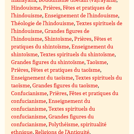
Hindouisme
,
Prières
,
Fêtes et pratiques de
l’hindouisme
,
Enseignement de l’hindouisme
,
Théologie de l’hindouisme
,
Textes spirituels de
l’hindouisme
,
Grandes figures de
l’hindouisme
,
Shintoïsme
,
Prières
,
Fêtes et
pratiques du shintoïsme
,
Enseignement du
shintoïsme
,
Textes spirituels du shintoïsme
,
Grandes figures du shintoïsme
,
Taoïsme
,
Prières
,
Fêtes et pratiques du taoïsme
,
Enseignement du taoïsme
,
Textes spirituels du
taoïsme
,
Grandes figures du taoïsme
,
Confucianisme
,
Prières
,
Fêtes et pratiques du
confucianisme
,
Enseignement du
confucianisme
,
Textes spirituels du
confucianisme
,
Grandes figures du
confucianisme
,
Polythéisme, spiritualité
ethnique
,
Religions de l’Antiquité
,