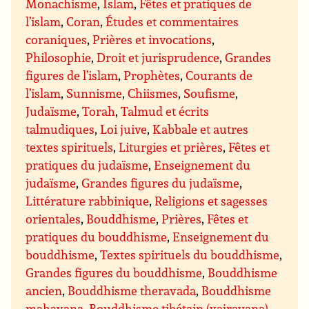
Monachisme
,
Islam
,
Fêtes et pratiques de
l’islam
,
Coran
,
Études et commentaires
coraniques
,
Prières et invocations
,
Philosophie
,
Droit et jurisprudence
,
Grandes
figures de l’islam
,
Prophètes
,
Courants de
l’islam
,
Sunnisme
,
Chiismes
,
Soufisme
,
Judaïsme
,
Torah
,
Talmud et écrits
talmudiques
,
Loi juive
,
Kabbale et autres
textes spirituels
,
Liturgies et prières
,
Fêtes et
pratiques du judaïsme
,
Enseignement du
judaïsme
,
Grandes figures du judaïsme
,
Littérature rabbinique
,
Religions et sagesses
orientales
,
Bouddhisme
,
Prières
,
Fêtes et
pratiques du bouddhisme
,
Enseignement du
bouddhisme
,
Textes spirituels du bouddhisme
,
Grandes figures du bouddhisme
,
Bouddhisme
ancien
,
Bouddhisme theravada
,
Bouddhisme
mahayana
,
Bouddhisme tibétain (vajrayana)
,