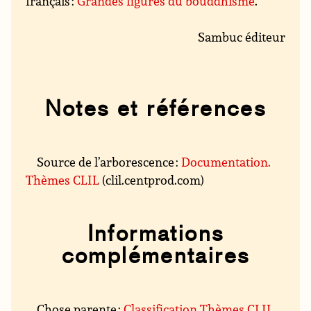
français :
Grandes figures du bouddhisme
.
Sambuc éditeur
Notes et références
Source de l’arborescence :
Documentation.
Thèmes CLIL
(clil.centprod.com)
Informations
complémentaires
Chose parente :
Classification Thèmes CLIL
.