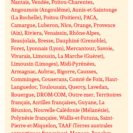
Nantais
,
Vendée
,
Poitou-Charentes
,
Angoumois (Angoulême)
,
Aunis-et-Saintonge
(La Rochelle)
,
Poitou (Poitiers)
,
PACA
,
Camargue
,
Luberon
,
Nice
,
Orange
,
Provence
(Aix)
,
Riviera
,
Venaissin
,
Rhône-Alpes
,
Beaujolais
,
Bresse
,
Dauphiné (Grenoble)
,
Forez
,
Lyonnais (Lyon)
,
Mercantour
,
Savoie
,
Vivarais
,
Limousin
,
La Marche (Guéret)
,
Limousin (Limoges)
,
Midi-Pyrénées
,
Armagnac
,
Aubrac
,
Bigorre
,
Causses
,
Comminges
,
Couserans
,
Comté de Foix
,
Haut-
Languedoc, Toulousain
,
Quercy
,
Lavedan
,
Rouergue
,
DROM-COM, Outre-mer, Territoires
français
,
Antilles françaises
,
Guyane
,
La
Réunion
,
Nouvelle-Calédonie (Mélanésie)
,
Polynésie française, Wallis-et-Futuna
,
Saint-
Pierre-et-Miquelon
,
TAAF (Terres australes
antarctiques françaises)
,
Monaco
,
Benelux