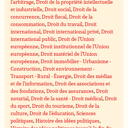
l’arbitrage
,
Droit de la propriété intellectuelle
et industrielle
,
Droit social
,
Droit de la
concurrence
,
Droit fiscal
,
Droit de la
consommation
,
Droit du travail
,
Droit
international
,
Droit international privé
,
Droit
international public
,
Droit de l’Union
européenne
,
Droit institutionnel de l’Union
européenne
,
Droit matériel de l’Union
européenne
,
Droit immobilier - Urbanisme -
Construction
,
Droit environnement -
Transport - Rural - Énergie
,
Droit des médias
et de l’information
,
Droit des associations et
des fondations
,
Droit des assurances
,
Droit
notarial
,
Droit de la santé - Droit médical
,
Droit
du sport
,
Droit du tourisme
,
Droit de la
culture
,
Droit de l’éducation
,
Sciences
politiques
,
Histoire des idées politiques
,
Histoire des idées politiques jusqu’à la fin du