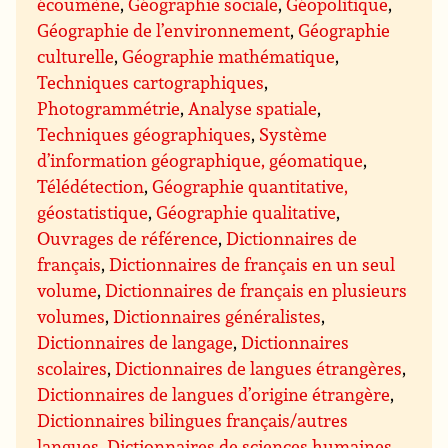
écoumène
,
Géographie sociale
,
Géopolitique
,
Géographie de l’environnement
,
Géographie
culturelle
,
Géographie mathématique
,
Techniques cartographiques
,
Photogrammétrie
,
Analyse spatiale
,
Techniques géographiques
,
Système
d’information géographique, géomatique
,
Télédétection
,
Géographie quantitative,
géostatistique
,
Géographie qualitative
,
Ouvrages de référence
,
Dictionnaires de
français
,
Dictionnaires de français en un seul
volume
,
Dictionnaires de français en plusieurs
volumes
,
Dictionnaires généralistes
,
Dictionnaires de langage
,
Dictionnaires
scolaires
,
Dictionnaires de langues étrangères
,
Dictionnaires de langues d’origine étrangère
,
Dictionnaires bilingues français/autres
langues
,
Dictionnaires de sciences humaines
,