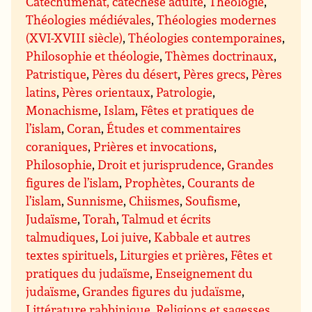
Catéchuménat, catéchèse adulte
,
Théologie
,
Théologies médiévales
,
Théologies modernes
(XVI-XVIII siècle)
,
Théologies contemporaines
,
Philosophie et théologie
,
Thèmes doctrinaux
,
Patristique
,
Pères du désert
,
Pères grecs
,
Pères
latins
,
Pères orientaux
,
Patrologie
,
Monachisme
,
Islam
,
Fêtes et pratiques de
l’islam
,
Coran
,
Études et commentaires
coraniques
,
Prières et invocations
,
Philosophie
,
Droit et jurisprudence
,
Grandes
figures de l’islam
,
Prophètes
,
Courants de
l’islam
,
Sunnisme
,
Chiismes
,
Soufisme
,
Judaïsme
,
Torah
,
Talmud et écrits
talmudiques
,
Loi juive
,
Kabbale et autres
textes spirituels
,
Liturgies et prières
,
Fêtes et
pratiques du judaïsme
,
Enseignement du
judaïsme
,
Grandes figures du judaïsme
,
Littérature rabbinique
,
Religions et sagesses