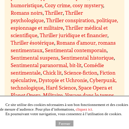
humoristique
,
Cozy crime, cosy mystery
,
Romans noirs
,
Thriller
,
Thriller
psychologique
,
Thriller conspiration, politique,
espionnage et militaire
,
Thriller médical et
scientifique
,
Thriller juridique et financier
,
Thriller ésotérique
,
Romans d’amour, romans
sentimentaux
,
Sentimental contemporain
,
Sentimental suspens
,
Sentimental historique
,
Sentimental paranormal, bit-lit
,
Comédie
sentimentale
,
Chick lit
,
Science-fiction
,
Fiction
spéculative
,
Dystopie et Uchronie
,
Cyberpunk,
technologique
,
Hard Science
,
Space Opera et
Planet Opera
,
Militaire
,
Voyage dans le temps
,
Post-Apocalyptique
,
Fantastique, Terreur
,
Ce site utilise des cookies nécessaires à son bon fonctionnement et des cookies
Horreur, Terreur
,
Gothique
,
Créatures
de mesure d’audience. Pour plus d’informations,
cliquez ici
.
En poursuivant votre navigation, vous consentez à l’utilisation de cookies.
surnaturelles (vampire, zombie, fantôme, fée,
Fermer
etc.)
,
Fantasy, Merveilleux
,
Fantasy médiévale