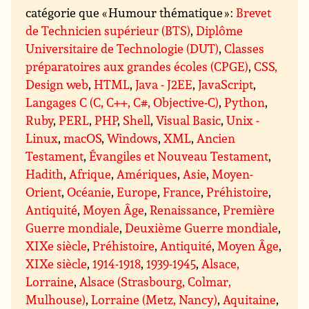
catégorie que « Humour thématique » :
Brevet
de Technicien supérieur (BTS)
,
Diplôme
Universitaire de Technologie (DUT)
,
Classes
préparatoires aux grandes écoles (CPGE)
,
CSS,
Design web
,
HTML
,
Java - J2EE
,
JavaScript
,
Langages C (C, C++, C#, Objective-C)
,
Python
,
Ruby
,
PERL
,
PHP
,
Shell
,
Visual Basic
,
Unix -
Linux
,
macOS
,
Windows
,
XML
,
Ancien
Testament
,
Évangiles et Nouveau Testament
,
Hadith
,
Afrique
,
Amériques
,
Asie
,
Moyen-
Orient
,
Océanie
,
Europe
,
France
,
Préhistoire
,
Antiquité
,
Moyen Âge
,
Renaissance
,
Première
Guerre mondiale
,
Deuxième Guerre mondiale
,
XIXe siècle
,
Préhistoire
,
Antiquité
,
Moyen Âge
,
XIXe siècle
,
1914-1918
,
1939-1945
,
Alsace,
Lorraine
,
Alsace (Strasbourg, Colmar,
Mulhouse)
,
Lorraine (Metz, Nancy)
,
Aquitaine
,