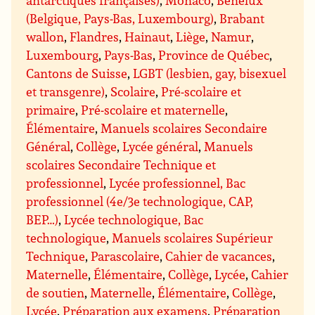
(Belgique, Pays-Bas, Luxembourg)
,
Brabant
wallon
,
Flandres
,
Hainaut
,
Liège
,
Namur
,
Luxembourg
,
Pays-Bas
,
Province de Québec
,
Cantons de Suisse
,
LGBT (lesbien, gay, bisexuel
et transgenre)
,
Scolaire
,
Pré-scolaire et
primaire
,
Pré-scolaire et maternelle
,
Élémentaire
,
Manuels scolaires Secondaire
Général
,
Collège
,
Lycée général
,
Manuels
scolaires Secondaire Technique et
professionnel
,
Lycée professionnel, Bac
professionnel (4e/3e technologique, CAP,
BEP…)
,
Lycée technologique, Bac
technologique
,
Manuels scolaires Supérieur
Technique
,
Parascolaire
,
Cahier de vacances
,
Maternelle
,
Élémentaire
,
Collège
,
Lycée
,
Cahier
de soutien
,
Maternelle
,
Élémentaire
,
Collège
,
Lycée
,
Préparation aux examens
,
Préparation