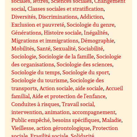
sociales, lettres
,
Sciences sociales
,
Changement
social
,
Classes sociales et stratification
,
Diversités, Discriminations
,
Addiction
,
Exclusion et pauvreté
,
Sociologie du genre
,
Générations
,
Histoire sociale
,
Inégalités
,
Migrations et immigrations
,
Démographie
,
Mobilités
,
Santé
,
Sexualité
,
Sociabilité
,
Sociologie
,
Sociologie de la famille
,
Sociologie
des organisations
,
Sociologie des sciences
,
Sociologie du temps
,
Sociologie du sport
,
Sociologie du tourisme
,
Sociologie des
transports
,
Action sociale, aide sociale
,
Accueil
familial
,
Aide et protection de l’enfance
,
Conduites à risques
,
Travail social,
intervention, animation, accompagnement
,
Public empêché, besoins spécifiques
,
Maladie
,
Vieillesse, action gérontologique
,
Protection
sociale
,
Fragilité sociale
,
Solidarité,