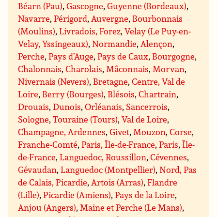
Béarn (Pau)
,
Gascogne
,
Guyenne (Bordeaux)
,
Navarre
,
Périgord
,
Auvergne
,
Bourbonnais
(Moulins)
,
Livradois, Forez
,
Velay (Le Puy-en-
Velay, Yssingeaux)
,
Normandie
,
Alençon
,
Perche
,
Pays d’Auge
,
Pays de Caux
,
Bourgogne
,
Chalonnais
,
Charolais
,
Mâconnais
,
Morvan
,
Nivernais (Nevers)
,
Bretagne
,
Centre, Val de
Loire
,
Berry (Bourges)
,
Blésois
,
Chartrain
,
Drouais
,
Dunois
,
Orléanais
,
Sancerrois
,
Sologne
,
Touraine (Tours)
,
Val de Loire
,
Champagne, Ardennes
,
Givet
,
Mouzon
,
Corse
,
Franche-Comté
,
Paris, Île-de-France
,
Paris
,
Île-
de-France
,
Languedoc, Roussillon
,
Cévennes
,
Gévaudan
,
Languedoc (Montpellier)
,
Nord, Pas
de Calais, Picardie
,
Artois (Arras)
,
Flandre
(Lille)
,
Picardie (Amiens)
,
Pays de la Loire
,
Anjou (Angers)
,
Maine et Perche (Le Mans)
,