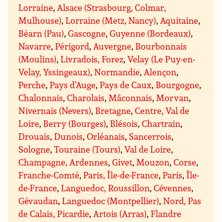
Lorraine
,
Alsace (Strasbourg, Colmar,
Mulhouse)
,
Lorraine (Metz, Nancy)
,
Aquitaine
,
Béarn (Pau)
,
Gascogne
,
Guyenne (Bordeaux)
,
Navarre
,
Périgord
,
Auvergne
,
Bourbonnais
(Moulins)
,
Livradois, Forez
,
Velay (Le Puy-en-
Velay, Yssingeaux)
,
Normandie
,
Alençon
,
Perche
,
Pays d’Auge
,
Pays de Caux
,
Bourgogne
,
Chalonnais
,
Charolais
,
Mâconnais
,
Morvan
,
Nivernais (Nevers)
,
Bretagne
,
Centre, Val de
Loire
,
Berry (Bourges)
,
Blésois
,
Chartrain
,
Drouais
,
Dunois
,
Orléanais
,
Sancerrois
,
Sologne
,
Touraine (Tours)
,
Val de Loire
,
Champagne, Ardennes
,
Givet
,
Mouzon
,
Corse
,
Franche-Comté
,
Paris, Île-de-France
,
Paris
,
Île-
de-France
,
Languedoc, Roussillon
,
Cévennes
,
Gévaudan
,
Languedoc (Montpellier)
,
Nord, Pas
de Calais, Picardie
,
Artois (Arras)
,
Flandre