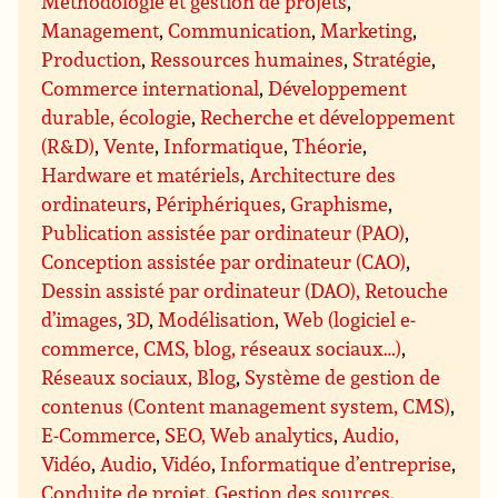
Méthodologie et gestion de projets
,
Management
,
Communication
,
Marketing
,
Production
,
Ressources humaines
,
Stratégie
,
Commerce international
,
Développement
durable, écologie
,
Recherche et développement
(R&D)
,
Vente
,
Informatique
,
Théorie
,
Hardware et matériels
,
Architecture des
ordinateurs
,
Périphériques
,
Graphisme
,
Publication assistée par ordinateur (PAO)
,
Conception assistée par ordinateur (CAO)
,
Dessin assisté par ordinateur (DAO), Retouche
d’images
,
3D
,
Modélisation
,
Web (logiciel e-
commerce, CMS, blog, réseaux sociaux…)
,
Réseaux sociaux, Blog
,
Système de gestion de
contenus (Content management system, CMS)
,
E-Commerce
,
SEO, Web analytics
,
Audio,
Vidéo
,
Audio
,
Vidéo
,
Informatique d’entreprise
,
Conduite de projet
,
Gestion des sources
,