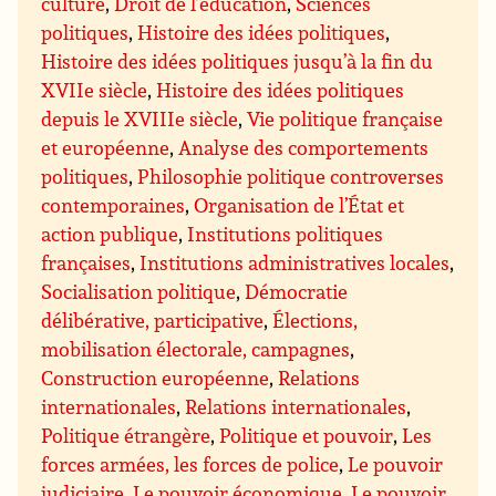
culture
,
Droit de l’éducation
,
Sciences
politiques
,
Histoire des idées politiques
,
Histoire des idées politiques jusqu’à la fin du
XVIIe siècle
,
Histoire des idées politiques
depuis le XVIIIe siècle
,
Vie politique française
et européenne
,
Analyse des comportements
politiques
,
Philosophie politique controverses
contemporaines
,
Organisation de l’État et
action publique
,
Institutions politiques
françaises
,
Institutions administratives locales
,
Socialisation politique
,
Démocratie
délibérative, participative
,
Élections,
mobilisation électorale, campagnes
,
Construction européenne
,
Relations
internationales
,
Relations internationales
,
Politique étrangère
,
Politique et pouvoir
,
Les
forces armées, les forces de police
,
Le pouvoir
judiciaire
,
Le pouvoir économique
,
Le pouvoir