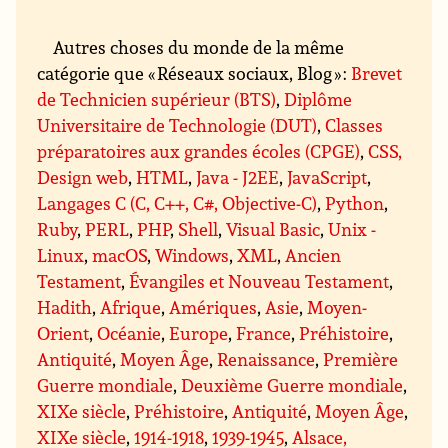
Autres choses du monde de la même
catégorie que « Réseaux sociaux, Blog » :
Brevet
de Technicien supérieur (BTS)
,
Diplôme
Universitaire de Technologie (DUT)
,
Classes
préparatoires aux grandes écoles (CPGE)
,
CSS,
Design web
,
HTML
,
Java - J2EE
,
JavaScript
,
Langages C (C, C++, C#, Objective-C)
,
Python
,
Ruby
,
PERL
,
PHP
,
Shell
,
Visual Basic
,
Unix -
Linux
,
macOS
,
Windows
,
XML
,
Ancien
Testament
,
Évangiles et Nouveau Testament
,
Hadith
,
Afrique
,
Amériques
,
Asie
,
Moyen-
Orient
,
Océanie
,
Europe
,
France
,
Préhistoire
,
Antiquité
,
Moyen Âge
,
Renaissance
,
Première
Guerre mondiale
,
Deuxième Guerre mondiale
,
XIXe siècle
,
Préhistoire
,
Antiquité
,
Moyen Âge
,
XIXe siècle
,
1914-1918
,
1939-1945
,
Alsace,