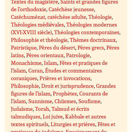
Textes du magistère
,
Saints et grandes figures
de l’orthodoxie
,
Catéchèse jeunesse
,
Catéchuménat, catéchèse adulte
,
Théologie
,
Théologies médiévales
,
Théologies modernes
(XVI-XVIII siècle)
,
Théologies contemporaines
,
Philosophie et théologie
,
Thèmes doctrinaux
,
Patristique
,
Pères du désert
,
Pères grecs
,
Pères
latins
,
Pères orientaux
,
Patrologie
,
Monachisme
,
Islam
,
Fêtes et pratiques de
l’islam
,
Coran
,
Études et commentaires
coraniques
,
Prières et invocations
,
Philosophie
,
Droit et jurisprudence
,
Grandes
figures de l’islam
,
Prophètes
,
Courants de
l’islam
,
Sunnisme
,
Chiismes
,
Soufisme
,
Judaïsme
,
Torah
,
Talmud et écrits
talmudiques
,
Loi juive
,
Kabbale et autres
textes spirituels
,
Liturgies et prières
,
Fêtes et
pratiques du judaïsme
,
Enseignement du