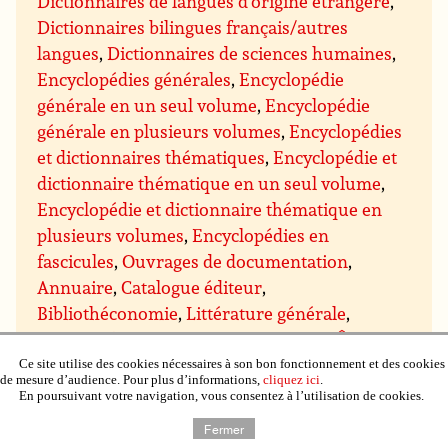
Dictionnaires de langues d’origine étrangère
,
Dictionnaires bilingues français/autres
langues
,
Dictionnaires de sciences humaines
,
Encyclopédies générales
,
Encyclopédie
générale en un seul volume
,
Encyclopédie
générale en plusieurs volumes
,
Encyclopédies
et dictionnaires thématiques
,
Encyclopédie et
dictionnaire thématique en un seul volume
,
Encyclopédie et dictionnaire thématique en
plusieurs volumes
,
Encyclopédies en
fascicules
,
Ouvrages de documentation
,
Annuaire
,
Catalogue éditeur
,
Bibliothéconomie
,
Littérature générale
,
Œuvres classiques
,
Antiquité
,
Moyen-Âge
,
Moderne (avant 1799)
,
XXe siècle avant 1945
,
Ce site utilise des cookies nécessaires à son bon fonctionnement et des cookies
de mesure d’audience. Pour plus d’informations,
cliquez ici
.
Romans
,
Romans francophones
,
Romans
En poursuivant votre navigation, vous consentez à l’utilisation de cookies.
étrangers
,
Romans et nouvelles de genre
,
Fermer
Romans d’aventures
,
Romans d’espionnage
,