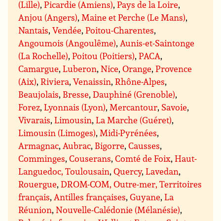
(Lille)
,
Picardie (Amiens)
,
Pays de la Loire
,
Anjou (Angers)
,
Maine et Perche (Le Mans)
,
Nantais
,
Vendée
,
Poitou-Charentes
,
Angoumois (Angoulême)
,
Aunis-et-Saintonge
(La Rochelle)
,
Poitou (Poitiers)
,
PACA
,
Camargue
,
Luberon
,
Nice
,
Orange
,
Provence
(Aix)
,
Riviera
,
Venaissin
,
Rhône-Alpes
,
Beaujolais
,
Bresse
,
Dauphiné (Grenoble)
,
Forez
,
Lyonnais (Lyon)
,
Mercantour
,
Savoie
,
Vivarais
,
Limousin
,
La Marche (Guéret)
,
Limousin (Limoges)
,
Midi-Pyrénées
,
Armagnac
,
Aubrac
,
Bigorre
,
Causses
,
Comminges
,
Couserans
,
Comté de Foix
,
Haut-
Languedoc, Toulousain
,
Quercy
,
Lavedan
,
Rouergue
,
DROM-COM, Outre-mer, Territoires
français
,
Antilles françaises
,
Guyane
,
La
Réunion
,
Nouvelle-Calédonie (Mélanésie)
,