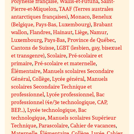
Polynésie française, Wallis-et-Futuna
,
Saint-
Pierre-et-Miquelon
,
TAAF (Terres australes
antarctiques françaises)
,
Monaco
,
Benelux
(Belgique, Pays-Bas, Luxembourg)
,
Brabant
wallon
,
Flandres
,
Hainaut
,
Liège
,
Namur
,
Luxembourg
,
Pays-Bas
,
Province de Québec
,
Cantons de Suisse
,
LGBT (lesbien, gay, bisexuel
et transgenre)
,
Scolaire
,
Pré-scolaire et
primaire
,
Pré-scolaire et maternelle
,
Élémentaire
,
Manuels scolaires Secondaire
Général
,
Collège
,
Lycée général
,
Manuels
scolaires Secondaire Technique et
professionnel
,
Lycée professionnel, Bac
professionnel (4e/3e technologique, CAP,
BEP…)
,
Lycée technologique, Bac
technologique
,
Manuels scolaires Supérieur
Technique
,
Parascolaire
,
Cahier de vacances
,
Maternelle
,
Élémentaire
,
Collège
,
Lycée
,
Cahier