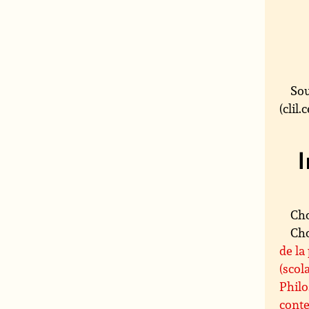
Sou
(clil
Cho
Cho
de la
(scol
Philo
cont