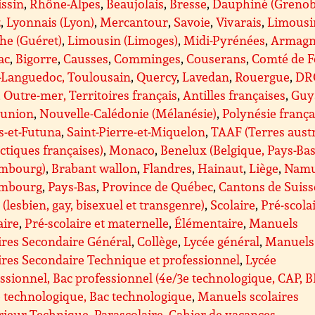
issin
,
Rhône-Alpes
,
Beaujolais
,
Bresse
,
Dauphiné (Grenob
z
,
Lyonnais (Lyon)
,
Mercantour
,
Savoie
,
Vivarais
,
Limousi
he (Guéret)
,
Limousin (Limoges)
,
Midi-Pyrénées
,
Armagn
ac
,
Bigorre
,
Causses
,
Comminges
,
Couserans
,
Comté de F
-Languedoc, Toulousain
,
Quercy
,
Lavedan
,
Rouergue
,
DR
Outre-mer, Territoires français
,
Antilles françaises
,
Guy
éunion
,
Nouvelle-Calédonie (Mélanésie)
,
Polynésie frança
s-et-Futuna
,
Saint-Pierre-et-Miquelon
,
TAAF (Terres aust
ctiques françaises)
,
Monaco
,
Benelux (Belgique, Pays-Bas
mbourg)
,
Brabant wallon
,
Flandres
,
Hainaut
,
Liège
,
Nam
mbourg
,
Pays-Bas
,
Province de Québec
,
Cantons de Suiss
(lesbien, gay, bisexuel et transgenre)
,
Scolaire
,
Pré-scolai
aire
,
Pré-scolaire et maternelle
,
Élémentaire
,
Manuels
ires Secondaire Général
,
Collège
,
Lycée général
,
Manuels
ires Secondaire Technique et professionnel
,
Lycée
ssionnel, Bac professionnel (4e/3e technologique, CAP, 
 technologique, Bac technologique
,
Manuels scolaires
rieur Technique
,
Parascolaire
,
Cahier de vacances
,