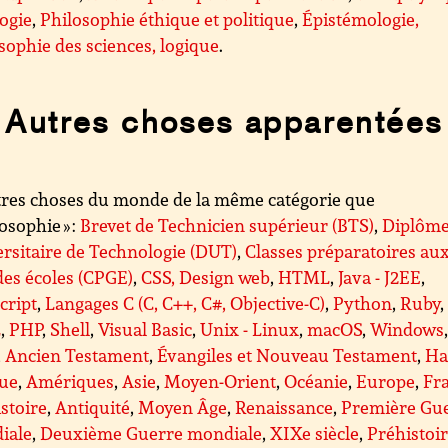
ogie
,
Philosophie éthique et politique
,
Épistémologie,
sophie des sciences, logique
.
Autres choses apparentées
res choses du monde de la même catégorie que
losophie » :
Brevet de Technicien supérieur (BTS)
,
Diplôm
rsitaire de Technologie (DUT)
,
Classes préparatoires au
es écoles (CPGE)
,
CSS, Design web
,
HTML
,
Java - J2EE
,
cript
,
Langages C (C, C++, C#, Objective-C)
,
Python
,
Ruby
,
L
,
PHP
,
Shell
,
Visual Basic
,
Unix - Linux
,
macOS
,
Windows
,
Ancien Testament
,
Évangiles et Nouveau Testament
,
Ha
que
,
Amériques
,
Asie
,
Moyen-Orient
,
Océanie
,
Europe
,
Fr
stoire
,
Antiquité
,
Moyen Âge
,
Renaissance
,
Première Gu
iale
,
Deuxième Guerre mondiale
,
XIXe siècle
,
Préhistoi