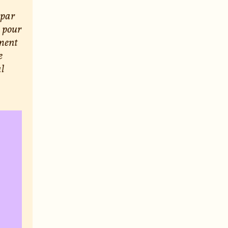
 par
) pour
ement
e
al