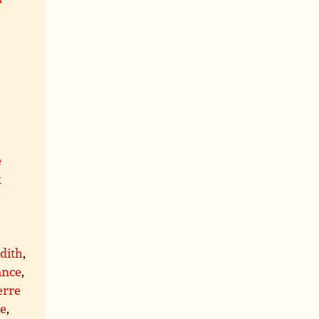
e
x
,
dith
,
ance
,
erre
re
,