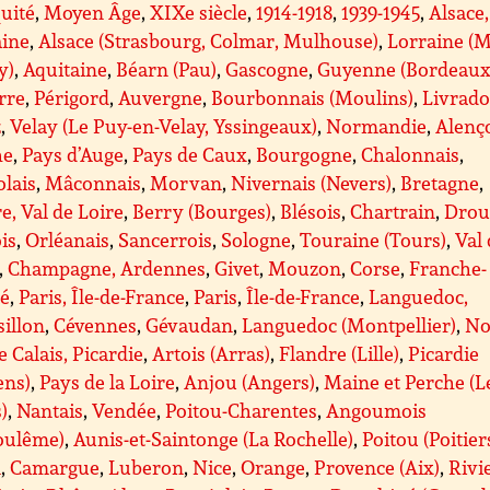
uité
,
Moyen Âge
,
XIXe siècle
,
1914-1918
,
1939-1945
,
Alsace,
aine
,
Alsace (Strasbourg, Colmar, Mulhouse)
,
Lorraine (M
y)
,
Aquitaine
,
Béarn (Pau)
,
Gascogne
,
Guyenne (Bordeaux
rre
,
Périgord
,
Auvergne
,
Bourbonnais (Moulins)
,
Livrado
z
,
Velay (Le Puy-en-Velay, Yssingeaux)
,
Normandie
,
Alenç
he
,
Pays d’Auge
,
Pays de Caux
,
Bourgogne
,
Chalonnais
,
lais
,
Mâconnais
,
Morvan
,
Nivernais (Nevers)
,
Bretagne
,
e, Val de Loire
,
Berry (Bourges)
,
Blésois
,
Chartrain
,
Drou
is
,
Orléanais
,
Sancerrois
,
Sologne
,
Touraine (Tours)
,
Val
,
Champagne, Ardennes
,
Givet
,
Mouzon
,
Corse
,
Franche-
é
,
Paris, Île-de-France
,
Paris
,
Île-de-France
,
Languedoc,
illon
,
Cévennes
,
Gévaudan
,
Languedoc (Montpellier)
,
No
e Calais, Picardie
,
Artois (Arras)
,
Flandre (Lille)
,
Picardie
ens)
,
Pays de la Loire
,
Anjou (Angers)
,
Maine et Perche (L
)
,
Nantais
,
Vendée
,
Poitou-Charentes
,
Angoumois
oulême)
,
Aunis-et-Saintonge (La Rochelle)
,
Poitou (Poitier
A
,
Camargue
,
Luberon
,
Nice
,
Orange
,
Provence (Aix)
,
Rivi