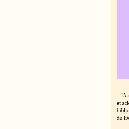
L’a
et sc
bibli
du li