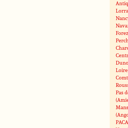
Antiq
Lorr
Nanc
Nava
Fore
Perc
Charo
Centr
Duno
Loire
Comt
Rouss
Pas d
(Ami
Mans
(Ang
PAC