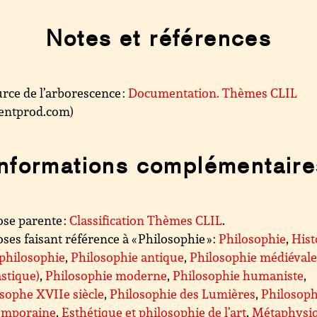
Notes et références
rce de l’arborescence :
Documentation. Thèmes CLIL
.centprod.com)
Informations complémentaire
se parente :
Classification Thèmes CLIL
.
ses faisant référence à « Philosophie » :
Philosophie
,
Hist
 philosophie
,
Philosophie antique
,
Philosophie médiéval
astique)
,
Philosophie moderne
,
Philosophie humaniste
,
sophe XVIIe siècle
,
Philosophie des Lumières
,
Philosoph
emporaine
,
Esthétique et philosophie de l’art
,
Métaphysiq