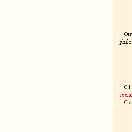
Ouv
philo
Cli
socia
Cat