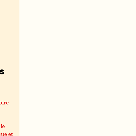
s
oire
e
ie
ue et