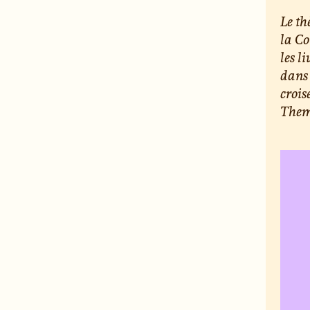
Le th
la Co
les l
dans 
crois
Them