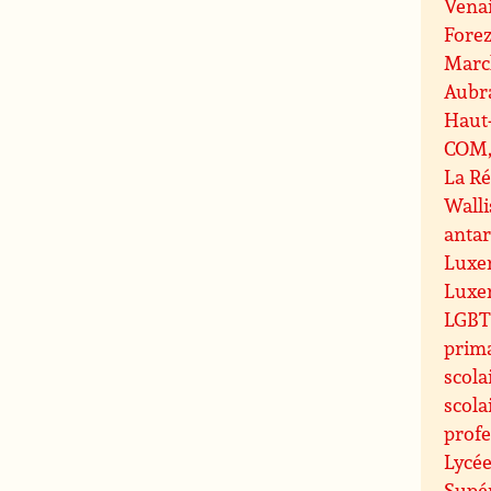
Vena
Fore
Marc
Aubr
Haut
COM, 
La R
Walli
antar
Luxe
Luxe
LGBT 
prim
scola
scola
profe
Lycée
Supé