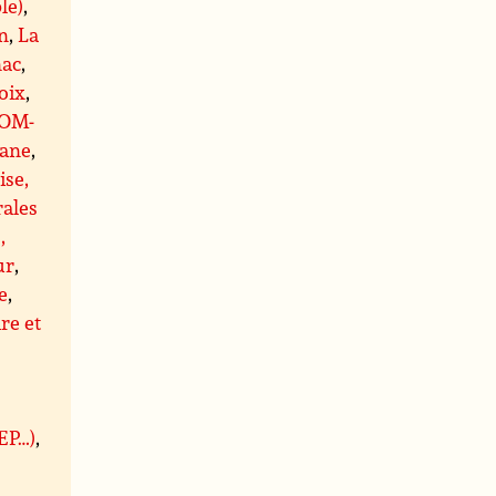
le)
,
n
,
La
ac
,
oix
,
OM-
ane
,
ise,
rales
,
ur
,
e
,
re et
BEP…)
,