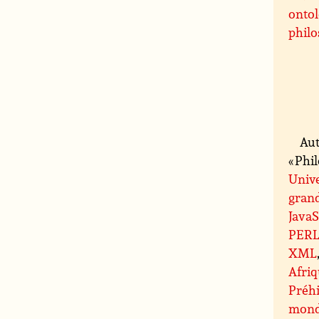
ontol
philo
Aut
« Phi
Unive
grand
JavaS
PER
XML
Afri
Préhi
mond