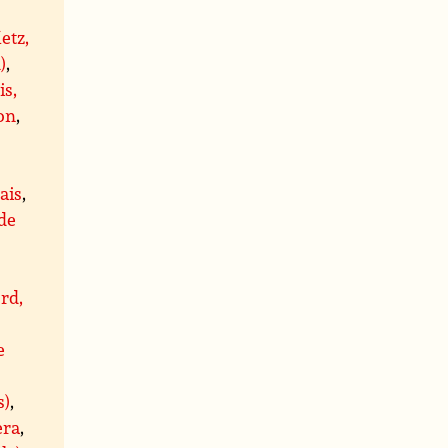
etz,
)
,
is,
on
,
ais
,
 de
rd,
e
s)
,
era
,