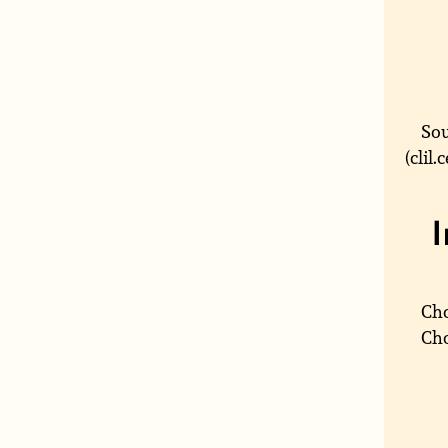
Sou
(clil
Cho
Cho