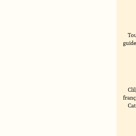
Tou
guide
Cli
franç
Cat