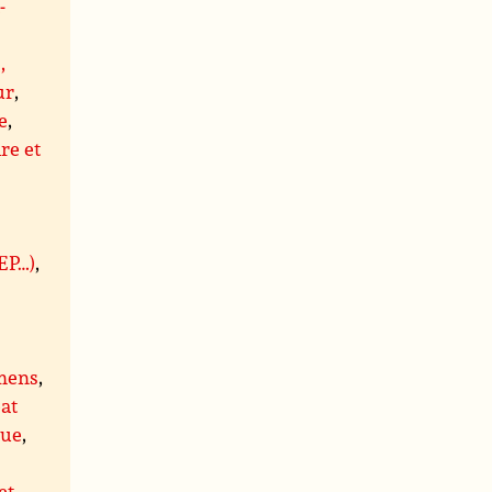
-
,
ur
,
e
,
re et
BEP…)
,
mens
,
at
que
,
et