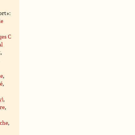
t » :
de
ges C
al
t
,
,
le
,
té
,
y)
,
re
,
che
,