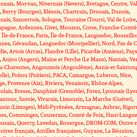
nnais
,
Morvan
,
Nivernais (Nevers)
,
Bretagne
,
Centre, Va
,
Berry (Bourges)
,
Blésois
,
Chartrain
,
Drouais
,
Dunois
,
anais
,
Sancerrois
,
Sologne
,
Touraine (Tours)
,
Val de Loire
pagne, Ardennes
,
Givet
,
Mouzon
,
Corse
,
Franche-Comté
, Île-de-France
,
Paris
,
Île-de-France
,
Languedoc, Roussillo
nnes
,
Gévaudan
,
Languedoc (Montpellier)
,
Nord, Pas de C
die
,
Artois (Arras)
,
Flandre (Lille)
,
Picardie (Amiens)
,
Pays
,
Anjou (Angers)
,
Maine et Perche (Le Mans)
,
Nantais
,
Ve
ou-Charentes
,
Angoumois (Angoulême)
,
Aunis-et-Sainton
lle)
,
Poitou (Poitiers)
,
PACA
,
Camargue
,
Luberon
,
Nice
,
ge
,
Provence (Aix)
,
Riviera
,
Venaissin
,
Rhône-Alpes
,
olais
,
Bresse
,
Dauphiné (Grenoble)
,
Forez
,
Lyonnais (Lyo
antour
,
Savoie
,
Vivarais
,
Limousin
,
La Marche (Guéret)
,
usin (Limoges)
,
Midi-Pyrénées
,
Armagnac
,
Aubrac
,
Bigor
ses
,
Comminges
,
Couserans
,
Comté de Foix
,
Haut-Langue
ousain
,
Quercy
,
Lavedan
,
Rouergue
,
DROM-COM, Outre-m
toires français
,
Antilles françaises
,
Guyane
,
La Réunion
,