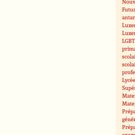
Nouve
Futu
antar
Luxe
Luxe
LGBT 
prim
scola
scola
profe
Lycée
Supé
Mate
Mate
Prépa
géné
Prép
exam