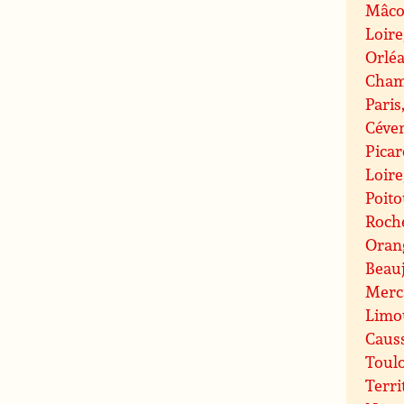
Mâco
Loire
Orlé
Cham
Paris
Céve
Picar
Loire
Poit
Roche
Oran
Beauj
Merc
Limo
Caus
Toul
Terri