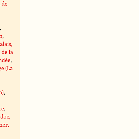
l de
,
,
n
,
alais,
 de la
ndée
,
ge (La
n)
,
re
,
doc,
er,