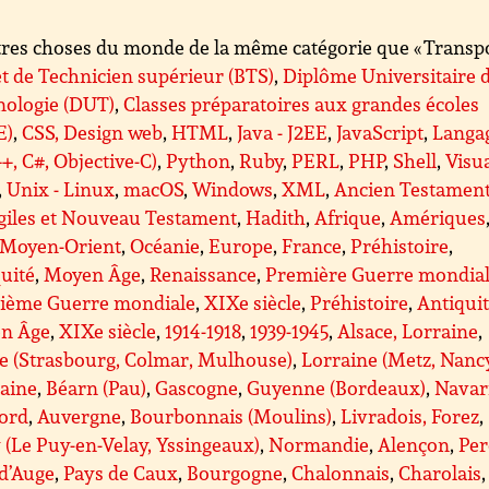
res choses du monde de la même catégorie que « Transpor
t de Technicien supérieur (BTS)
,
Diplôme Universitaire 
nologie (DUT)
,
Classes préparatoires aux grandes écoles
E)
,
CSS, Design web
,
HTML
,
Java - J2EE
,
JavaScript
,
Langa
++, C#, Objective-C)
,
Python
,
Ruby
,
PERL
,
PHP
,
Shell
,
Visu
,
Unix - Linux
,
macOS
,
Windows
,
XML
,
Ancien Testamen
giles et Nouveau Testament
,
Hadith
,
Afrique
,
Amériques
Moyen-Orient
,
Océanie
,
Europe
,
France
,
Préhistoire
,
uité
,
Moyen Âge
,
Renaissance
,
Première Guerre mondia
ième Guerre mondiale
,
XIXe siècle
,
Préhistoire
,
Antiqui
n Âge
,
XIXe siècle
,
1914-1918
,
1939-1945
,
Alsace, Lorraine
,
e (Strasbourg, Colmar, Mulhouse)
,
Lorraine (Metz, Nanc
taine
,
Béarn (Pau)
,
Gascogne
,
Guyenne (Bordeaux)
,
Navar
gord
,
Auvergne
,
Bourbonnais (Moulins)
,
Livradois, Forez
,
 (Le Puy-en-Velay, Yssingeaux)
,
Normandie
,
Alençon
,
Per
d’Auge
,
Pays de Caux
,
Bourgogne
,
Chalonnais
,
Charolais
,