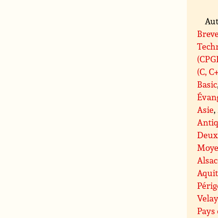
Aut
Breve
Tech
(CPG
(C, C
Basic
Évan
Asie
,
Antiq
Deux
Moye
Alsac
Aqui
Péri
Velay
Pays 