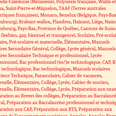
lle-Calédonie (Mélanésie)
,
Polynésie française, Wallis-et
na
,
Saint-Pierre-et-Miquelon
,
TAAF (Terres australes
ctiques françaises)
,
Monaco
,
Benelux (Belgique, Pays-Bas
mbourg)
,
Brabant wallon
,
Flandres
,
Hainaut
,
Liège
,
Nam
mbourg
,
Pays-Bas
,
Province de Québec
,
Cantons de Suiss
(lesbien, gay, bisexuel et transgenre)
,
Scolaire
,
Pré-scolai
aire
,
Pré-scolaire et maternelle
,
Élémentaire
,
Manuels
ires Secondaire Général
,
Collège
,
Lycée général
,
Manuels
ires Secondaire Technique et professionnel
,
Lycée
ssionnel, Bac professionnel (4e/3e technologique, CAP, 
 technologique, Bac technologique
,
Manuels scolaires
rieur Technique
,
Parascolaire
,
Cahier de vacances
,
rnelle
,
Élémentaire
,
Collège
,
Lycée
,
Cahier de soutien
,
rnelle
,
Élémentaire
,
Collège
,
Lycée
,
Préparation aux exa
ration au Brevet des collèges
,
Préparation au Baccalauré
ral
,
Préparation au Baccalauréat professionnel et techni
aration aux CAP
,
Préparation aux BTS
,
Préparation aux
ens de l’enseignement supérieur
,
Annales
,
Annales Brev