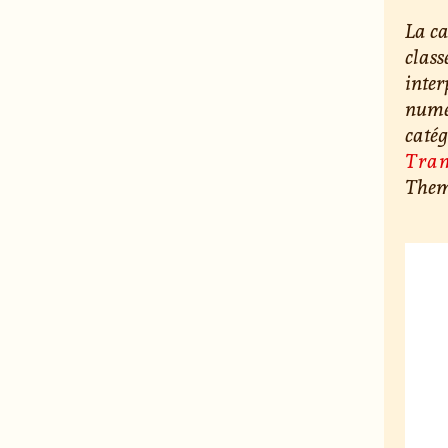
La ca
class
inter
numér
catég
Tran
Them