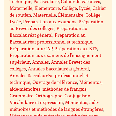
Technique
,
Parascolaire
,
Cahier de vacances
,
Maternelle
,
Élémentaire
,
Collège
,
Lycée
,
Cahier
de soutien
,
Maternelle
,
Élémentaire
,
Collège
,
Lycée
,
Préparation aux examens
,
Préparation
au Brevet des collèges
,
Préparation au
Baccalauréat général
,
Préparation au
Baccalauréat professionnel et technique
,
Préparation aux CAP
,
Préparation aux BTS
,
Préparation aux examens de l’enseignement
supérieur
,
Annales
,
Annales Brevet des
collèges
,
Annales Baccalauréat général
,
Annales Baccalauréat professionnel et
technique
,
Ouvrage de référence
,
Mémentos,
aide-mémoires, méthodes de français
,
Grammaire
,
Orthographe
,
Conjugaison
,
Vocabulaire et expression
,
Mémentos, aide-
mémoires et méthodes de langues étrangères
,
Mémentos, aide-mémoires, méthodes hors