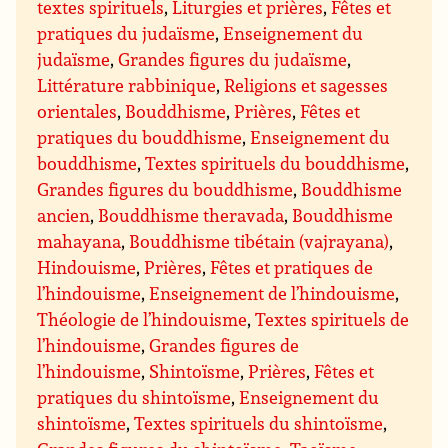
textes spirituels
,
Liturgies et prières
,
Fêtes et
pratiques du judaïsme
,
Enseignement du
judaïsme
,
Grandes figures du judaïsme
,
Littérature rabbinique
,
Religions et sagesses
orientales
,
Bouddhisme
,
Prières
,
Fêtes et
pratiques du bouddhisme
,
Enseignement du
bouddhisme
,
Textes spirituels du bouddhisme
,
Grandes figures du bouddhisme
,
Bouddhisme
ancien
,
Bouddhisme theravada
,
Bouddhisme
mahayana
,
Bouddhisme tibétain (vajrayana)
,
Hindouisme
,
Prières
,
Fêtes et pratiques de
l’hindouisme
,
Enseignement de l’hindouisme
,
Théologie de l’hindouisme
,
Textes spirituels de
l’hindouisme
,
Grandes figures de
l’hindouisme
,
Shintoïsme
,
Prières
,
Fêtes et
pratiques du shintoïsme
,
Enseignement du
shintoïsme
,
Textes spirituels du shintoïsme
,