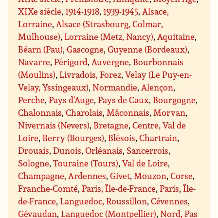
XIXe siècle
,
1914-1918
,
1939-1945
,
Alsace,
Lorraine
,
Alsace (Strasbourg, Colmar,
Mulhouse)
,
Lorraine (Metz, Nancy)
,
Aquitaine
,
Béarn (Pau)
,
Gascogne
,
Guyenne (Bordeaux)
,
Navarre
,
Périgord
,
Auvergne
,
Bourbonnais
(Moulins)
,
Livradois, Forez
,
Velay (Le Puy-en-
Velay, Yssingeaux)
,
Normandie
,
Alençon
,
Perche
,
Pays d’Auge
,
Pays de Caux
,
Bourgogne
,
Chalonnais
,
Charolais
,
Mâconnais
,
Morvan
,
Nivernais (Nevers)
,
Bretagne
,
Centre, Val de
Loire
,
Berry (Bourges)
,
Blésois
,
Chartrain
,
Drouais
,
Dunois
,
Orléanais
,
Sancerrois
,
Sologne
,
Touraine (Tours)
,
Val de Loire
,
Champagne, Ardennes
,
Givet
,
Mouzon
,
Corse
,
Franche-Comté
,
Paris, Île-de-France
,
Paris
,
Île-
de-France
,
Languedoc, Roussillon
,
Cévennes
,
Gévaudan
,
Languedoc (Montpellier)
,
Nord, Pas