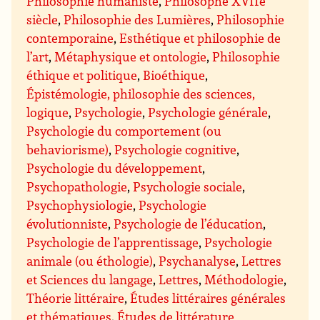
Philosophie humaniste
,
Philosophe XVIIe
siècle
,
Philosophie des Lumières
,
Philosophie
contemporaine
,
Esthétique et philosophie de
l’art
,
Métaphysique et ontologie
,
Philosophie
éthique et politique
,
Bioéthique
,
Épistémologie, philosophie des sciences,
logique
,
Psychologie
,
Psychologie générale
,
Psychologie du comportement (ou
behaviorisme)
,
Psychologie cognitive
,
Psychologie du développement
,
Psychopathologie
,
Psychologie sociale
,
Psychophysiologie
,
Psychologie
évolutionniste
,
Psychologie de l’éducation
,
Psychologie de l’apprentissage
,
Psychologie
animale (ou éthologie)
,
Psychanalyse
,
Lettres
et Sciences du langage
,
Lettres
,
Méthodologie
,
Théorie littéraire
,
Études littéraires générales
et thématiques
,
Études de littérature