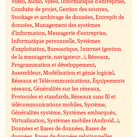
Vidéo
,
Audio
,
Vidéo
,
Informatique d’entreprise
,
Conduite de projet
,
Gestion des sources
,
Stockage et archivage de données
,
Entrepôt de
données
,
Management des systèmes
d’information
,
Messagerie d’entreprise
,
Informatique personnelle
,
Systèmes
d’exploitation
,
Bureautique
,
Internet (gestion
de la messagerie, navigateur…)
,
Réseaux
,
Programmation et développement
,
Assembleur
,
Modélisation et génie logiciel
,
Réseaux et Télécommunications
,
Équipements
réseaux
,
Généralités sur les réseaux
,
Protocoles et standards
,
Réseaux sans fil et
télécommunications mobiles
,
Système
,
Généralités système
,
Systèmes embarqués
,
Virtualisation
,
Systèmes mobiles (Android…)
,
Données et Bases de données
,
Bases de
données
,
Bases de données relationnelles
,