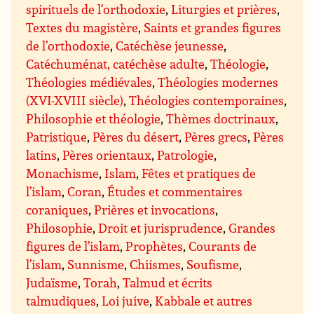
spirituels de l’orthodoxie
,
Liturgies et prières
,
Textes du magistère
,
Saints et grandes figures
de l’orthodoxie
,
Catéchèse jeunesse
,
Catéchuménat, catéchèse adulte
,
Théologie
,
Théologies médiévales
,
Théologies modernes
(XVI-XVIII siècle)
,
Théologies contemporaines
,
Philosophie et théologie
,
Thèmes doctrinaux
,
Patristique
,
Pères du désert
,
Pères grecs
,
Pères
latins
,
Pères orientaux
,
Patrologie
,
Monachisme
,
Islam
,
Fêtes et pratiques de
l’islam
,
Coran
,
Études et commentaires
coraniques
,
Prières et invocations
,
Philosophie
,
Droit et jurisprudence
,
Grandes
figures de l’islam
,
Prophètes
,
Courants de
l’islam
,
Sunnisme
,
Chiismes
,
Soufisme
,
Judaïsme
,
Torah
,
Talmud et écrits
talmudiques
,
Loi juive
,
Kabbale et autres