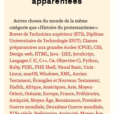
apparentées
Autres choses du monde de la même
catégorie que « Histoire du protestantisme » :
Brevet de Technicien supérieur (BTS)
,
Diplôme
Universitaire de Technologie (DUT)
,
Classes
préparatoires aux grandes écoles (CPGE)
,
CSS,
Design web
,
HTML
,
Java - J2EE
,
JavaScript
,
Langages C (C, C++, C#, Objective-C)
,
Python
,
Ruby
,
PERL
,
PHP
,
Shell
,
Visual Basic
,
Unix -
Linux
,
macOS
,
Windows
,
XML
,
Ancien
Testament
,
Évangiles et Nouveau Testament
,
Hadith
,
Afrique
,
Amériques
,
Asie
,
Moyen-
Orient
,
Océanie
,
Europe
,
France
,
Préhistoire
,
Antiquité
,
Moyen Âge
,
Renaissance
,
Première
Guerre mondiale
,
Deuxième Guerre mondiale
,
XIXe siècle
,
Préhistoire
,
Antiquité
,
Moyen Âge
,