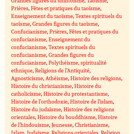
Grandes figures du shintoïsme
,
Taoïsme
,
Prières
,
Fêtes et pratiques du taoïsme
,
Enseignement du taoïsme
,
Textes spirituels du
taoïsme
,
Grandes figures du taoïsme
,
Confucianisme
,
Prières
,
Fêtes et pratiques du
confucianisme
,
Enseignement du
confucianisme
,
Textes spirituels du
confucianisme
,
Grandes figures du
confucianisme
,
Polythéisme, spiritualité
ethnique
,
Religions de l’Antiquité
,
Agnosticisme
,
Athéisme
,
Histoire des religions
,
Histoire du christianisme
,
Histoire du
catholicisme
,
Histoire du protestantisme
,
Histoire de l’orthodoxie
,
Histoire de l’islam
,
Histoire du judaïsme
,
Histoire des religions
orientales
,
Histoire du bouddhisme
,
Histoire
de l’hindouisme
,
Jeunesse
,
Christianisme
,
Islam
,
Judaïsme
,
Religions orientales
,
Religion