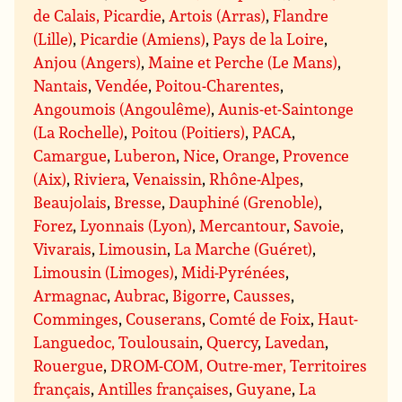
de Calais, Picardie
,
Artois (Arras)
,
Flandre
(Lille)
,
Picardie (Amiens)
,
Pays de la Loire
,
Anjou (Angers)
,
Maine et Perche (Le Mans)
,
Nantais
,
Vendée
,
Poitou-Charentes
,
Angoumois (Angoulême)
,
Aunis-et-Saintonge
(La Rochelle)
,
Poitou (Poitiers)
,
PACA
,
Camargue
,
Luberon
,
Nice
,
Orange
,
Provence
(Aix)
,
Riviera
,
Venaissin
,
Rhône-Alpes
,
Beaujolais
,
Bresse
,
Dauphiné (Grenoble)
,
Forez
,
Lyonnais (Lyon)
,
Mercantour
,
Savoie
,
Vivarais
,
Limousin
,
La Marche (Guéret)
,
Limousin (Limoges)
,
Midi-Pyrénées
,
Armagnac
,
Aubrac
,
Bigorre
,
Causses
,
Comminges
,
Couserans
,
Comté de Foix
,
Haut-
Languedoc, Toulousain
,
Quercy
,
Lavedan
,
Rouergue
,
DROM-COM, Outre-mer, Territoires
français
,
Antilles françaises
,
Guyane
,
La