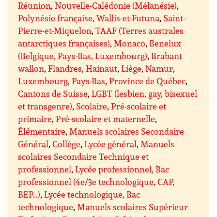
Réunion
,
Nouvelle-Calédonie (Mélanésie)
,
Polynésie française, Wallis-et-Futuna
,
Saint-
Pierre-et-Miquelon
,
TAAF (Terres australes
antarctiques françaises)
,
Monaco
,
Benelux
(Belgique, Pays-Bas, Luxembourg)
,
Brabant
wallon
,
Flandres
,
Hainaut
,
Liège
,
Namur
,
Luxembourg
,
Pays-Bas
,
Province de Québec
,
Cantons de Suisse
,
LGBT (lesbien, gay, bisexuel
et transgenre)
,
Scolaire
,
Pré-scolaire et
primaire
,
Pré-scolaire et maternelle
,
Élémentaire
,
Manuels scolaires Secondaire
Général
,
Collège
,
Lycée général
,
Manuels
scolaires Secondaire Technique et
professionnel
,
Lycée professionnel, Bac
professionnel (4e/3e technologique, CAP,
BEP…)
,
Lycée technologique, Bac
technologique
,
Manuels scolaires Supérieur