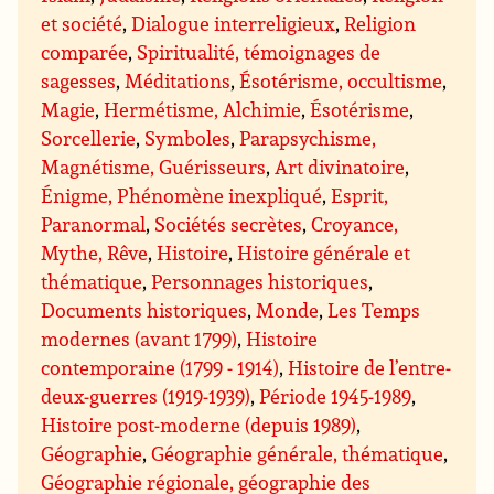
et société
,
Dialogue interreligieux
,
Religion
comparée
,
Spiritualité, témoignages de
sagesses
,
Méditations
,
Ésotérisme, occultisme
,
Magie
,
Hermétisme, Alchimie
,
Ésotérisme
,
Sorcellerie
,
Symboles
,
Parapsychisme,
Magnétisme, Guérisseurs
,
Art divinatoire
,
Énigme, Phénomène inexpliqué
,
Esprit,
Paranormal
,
Sociétés secrètes
,
Croyance,
Mythe, Rêve
,
Histoire
,
Histoire générale et
thématique
,
Personnages historiques
,
Documents historiques
,
Monde
,
Les Temps
modernes (avant 1799)
,
Histoire
contemporaine (1799 - 1914)
,
Histoire de l’entre-
deux-guerres (1919-1939)
,
Période 1945-1989
,
Histoire post-moderne (depuis 1989)
,
Géographie
,
Géographie générale, thématique
,
Géographie régionale, géographie des