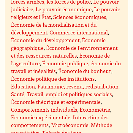
forces armées, les forces de police
,
Le pouvoir
judiciaire
,
Le pouvoir économique
,
Le pouvoir
religieux et l’État
,
Sciences économiques
,
Économie de la mondialisation et du
développement
,
Commerce international
,
Économie du développement
,
Économie
géographique
,
Économie de l’environnement
et des ressources naturelles
,
Économie de
l’agriculture
,
Économie publique, économie du
travail et inégalités
,
Économie du bonheur
,
Économie politique des institutions
,
Éducation
,
Patrimoine, revenu, redistribution
,
Santé
,
Travail, emploi et politiques sociales
,
Économie théorique et expérimentale
,
Comportements individuels
,
Économétrie
,
Économie expérimentale
,
Interaction des
comportements
,
Microéconomie
,
Méthode
quantitative
,
Théorie des jeux
,