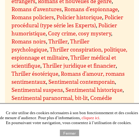
étrangers
,
Romans et nouvelles de genre
,
Romans d’aventures
,
Romans d’espionnage
,
Romans policiers
,
Policier historique
,
Policier
procédural (type série les Experts)
,
Policier
humoristique
,
Cozy crime, cosy mystery
,
Romans noirs
,
Thriller
,
Thriller
psychologique
,
Thriller conspiration, politique,
espionnage et militaire
,
Thriller médical et
scientifique
,
Thriller juridique et financier
,
Thriller ésotérique
,
Romans d’amour, romans
sentimentaux
,
Sentimental contemporain
,
Sentimental suspens
,
Sentimental historique
,
Sentimental paranormal, bit-lit
,
Comédie
sentimentale
,
Chick lit
,
Science-fiction
,
Fiction
spéculative
,
Dystopie et Uchronie
,
Cyberpunk,
Ce site utilise des cookies nécessaires à son bon fonctionnement et des cookies
de mesure d’audience. Pour plus d’informations,
cliquez ici
.
technologique
,
Hard Science
,
Space Opera et
En poursuivant votre navigation, vous consentez à l’utilisation de cookies.
Planet Opera
,
Militaire
,
Voyage dans le temps
,
Fermer
Post-Apocalyptique
,
Fantastique, Terreur
,